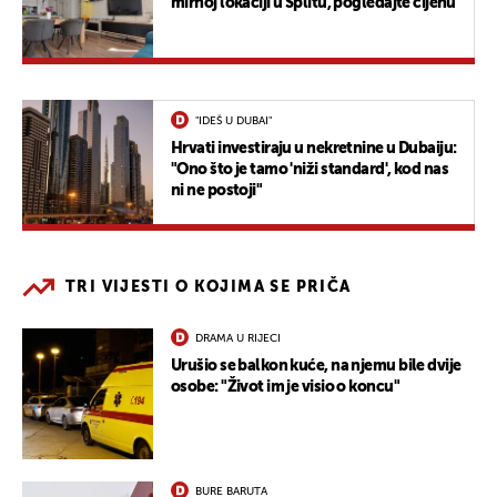
mirnoj lokaciji u Splitu, pogledajte cijenu
"IDEŠ U DUBAI"
Hrvati investiraju u nekretnine u Dubaiju:
"Ono što je tamo 'niži standard', kod nas
ni ne postoji"
TRI VIJESTI O KOJIMA SE PRIČA
DRAMA U RIJECI
Urušio se balkon kuće, na njemu bile dvije
osobe: "Život im je visio o koncu"
BURE BARUTA