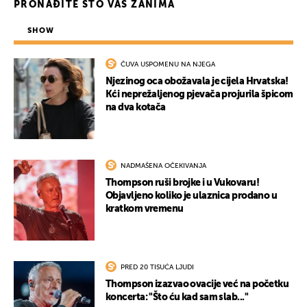
PRONAĐITE ŠTO VAS ZANIMA
SHOW
ČUVA USPOMENU NA NJEGA
Njezinog oca obožavala je cijela Hrvatska!
Kći neprežaljenog pjevača projurila špicom
na dva kotača
NADMAŠENA OČEKIVANJA
Thompson ruši brojke i u Vukovaru!
Objavljeno koliko je ulaznica prodano u
kratkom vremenu
PRED 20 TISUĆA LJUDI
Thompson izazvao ovacije već na početku
koncerta: "Što ću kad sam slab..."