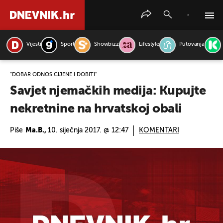
Vijesti
Sport
Showbizz
Lifestyle
Putovanja
PRETRAŽITE VIJESTI
''DOBAR ODNOS CIJENE I DOBITI''
Savjet njemačkih medija: Kupujte
nekretnine na hrvatskoj obali
Piše
Ma.B.,
10. siječnja 2017. @ 12:47
KOMENTARI