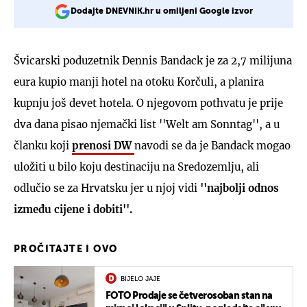
Dodajte DNEVNIK.hr u omiljeni Google izvor
Švicarski poduzetnik Dennis Bandack je za 2,7 milijuna
eura kupio manji hotel na otoku Korčuli, a planira
kupnju još devet hotela. O njegovom pothvatu je prije
dva dana pisao njemački list ''Welt am Sonntag'', a u
članku koji
prenosi DW
navodi se da je Bandack mogao
uložiti u bilo koju destinaciju na Sredozemlju, ali
odlučio se za Hrvatsku jer u njoj vidi
''najbolji odnos
između cijene i dobiti''.
PROČITAJTE I OVO
BIJELO JAJE
FOTO Prodaje se četverosoban stan na