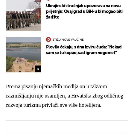
Ukrajinski stručnjak upozorava na novu
prijetnju: Ovaj grad u BiH-u bi mogao biti
žarište
STIŽU NOVE VRUĆINE
Plovila čekaju, s dna izviru čuda: "Nekad
sam se tu kupao, sad igram nogomet"
Prema pisanju njemačkih medija on u takvom
razmišljanju nije usamljen, a Hrvatska zbog odličnog
razvoja turizma privlači sve više hotelijera.