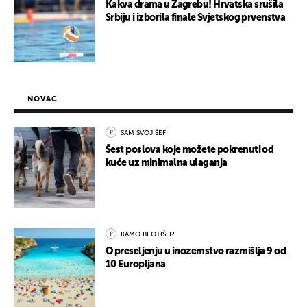
Kakva drama u Zagrebu! Hrvatska srušila
Srbiju i izborila finale Svjetskog prvenstva
NOVAC
SAM SVOJ ŠEF
Šest poslova koje možete pokrenuti od
kuće uz minimalna ulaganja
KAMO BI OTIŠLI?
O preseljenju u inozemstvo razmišlja 9 od
10 Europljana