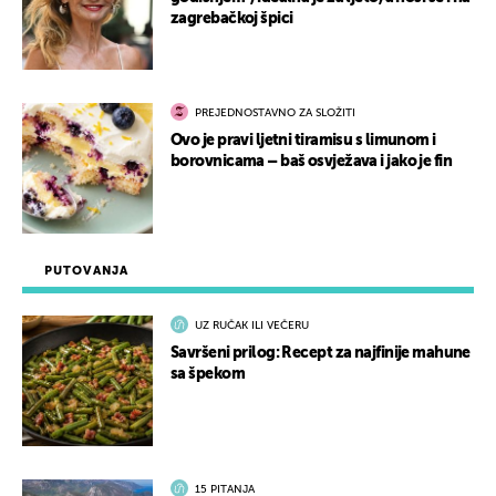
zagrebačkoj špici
PREJEDNOSTAVNO ZA SLOŽITI
Ovo je pravi ljetni tiramisu s limunom i
borovnicama – baš osvježava i jako je fin
PUTOVANJA
UZ RUČAK ILI VEČERU
Savršeni prilog: Recept za najfinije mahune
sa špekom
15 PITANJA