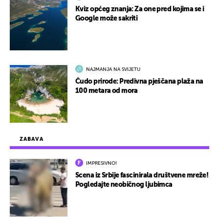
Kviz općeg znanja: Za one pred kojima se i
Google može sakriti
NAJMANJA NA SVIJETU
Čudo prirode: Predivna pješčana plaža na
100 metara od mora
ZABAVA
IMPRESIVNO!
Scena iz Srbije fascinirala društvene mreže!
Pogledajte neobičnog ljubimca