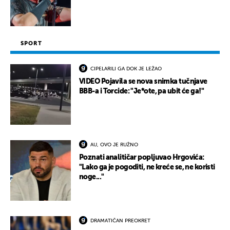
SPORT
CIPELARILI GA DOK JE LEŽAO
VIDEO Pojavila se nova snimka tučnjave
BBB-a i Torcide: "Je*ote, pa ubit će ga!"
AU, OVO JE RUŽNO
Poznati analitičar popljuvao Hrgovića:
"Lako ga je pogoditi, ne kreće se, ne koristi
noge..."
DRAMATIČAN PREOKRET