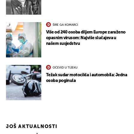
ŠIRE GA KOMARCI
Više od 240 osoba diljem Europe zaraženo
opasnim virusom: Najviše slučajeva u
našem susjedstvu
OČEVID U TIJEKU
Težak sudar motocikla i automobila: Jedna
osoba poginula
JOŠ AKTUALNOSTI