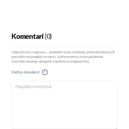
Komentari
(0)
Uključite se u raspravu – podijelite svoje mišljenje, postavite pitanja ili
ponudite svoj pogled na temu. Vaš komentar može potaknuti
zanimljiv dijalog i obogatiti zajednicu našeg portala.
Važna obavijest
!