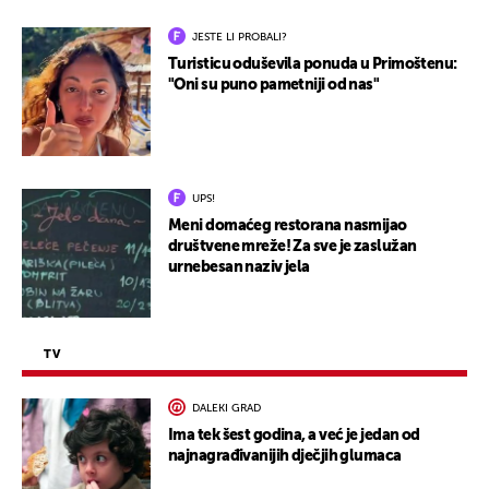
JESTE LI PROBALI?
Turisticu oduševila ponuda u Primoštenu:
"Oni su puno pametniji od nas"
UPS!
Meni domaćeg restorana nasmijao
društvene mreže! Za sve je zaslužan
urnebesan naziv jela
TV
DALEKI GRAD
Ima tek šest godina, a već je jedan od
najnagrađivanijih dječjih glumaca