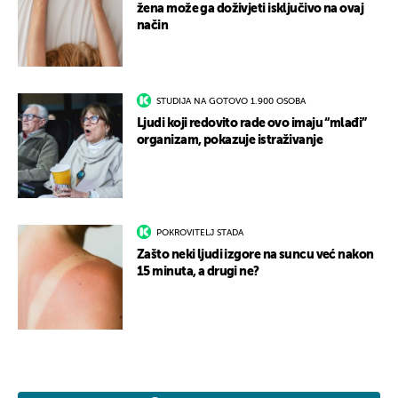
žena može ga doživjeti isključivo na ovaj
način
STUDIJA NA GOTOVO 1.900 OSOBA
Ljudi koji redovito rade ovo imaju “mlađi”
organizam, pokazuje istraživanje
POKROVITELJ STADA
Zašto neki ljudi izgore na suncu već nakon
15 minuta, a drugi ne?