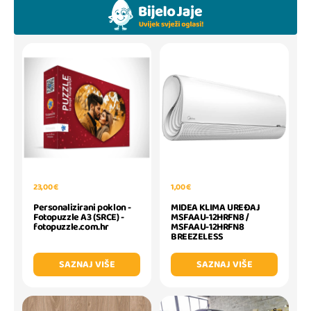
23,00 €
1,00 €
Personalizirani poklon -
MIDEA KLIMA UREĐAJ
Fotopuzzle A3 (SRCE) -
MSFAAU-12HRFN8 /
fotopuzzle.com.hr
MSFAAU-12HRFN8
BREEZELESS
SAZNAJ VIŠE
SAZNAJ VIŠE