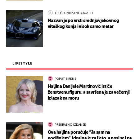
TREĆI UNIKATNI BUGATTI
Nazvan je po vrsti srednjovjekovnog
viteškog konja i visok samo metar
LIFESTYLE
POPUT SIRENE
Haljina Danijele Martinović ističe
ženstvenu figuru, a savršena je za večernji
izlazak na moru
PREKRASNO IZDANJE
Ova haljina poručuje “Ja sam na
godišnjem”, idealna je za ljeto, a nosi se i na