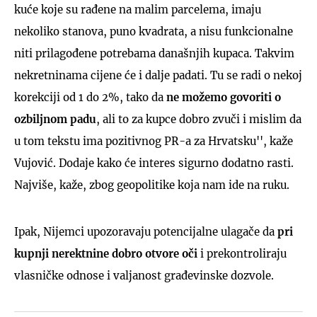
kuće koje su rađene na malim parcelema, imaju
nekoliko stanova, puno kvadrata, a nisu funkcionalne
niti prilagođene potrebama današnjih kupaca. Takvim
nekretninama cijene će i dalje padati. Tu se radi o nekoj
korekciji od 1 do 2%, tako da
ne možemo govoriti o
ozbiljnom padu
, ali to za kupce dobro zvuči i mislim da
u tom tekstu ima pozitivnog PR-a za Hrvatsku'', kaže
Vujović. Dodaje kako će interes sigurno dodatno rasti.
Najviše, kaže, zbog geopolitike koja nam ide na ruku.
Ipak, Nijemci upozoravaju potencijalne ulagače da
pri
kupnji nerektnine dobro otvore oči
i prekontroliraju
vlasničke odnose i valjanost građevinske dozvole.