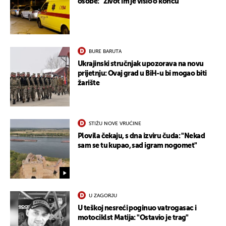
osobe: "Život im je visio o koncu"
BURE BARUTA
Ukrajinski stručnjak upozorava na novu
prijetnju: Ovaj grad u BiH-u bi mogao biti
žarište
STIŽU NOVE VRUĆINE
Plovila čekaju, s dna izviru čuda: "Nekad
sam se tu kupao, sad igram nogomet"
U ZAGORJU
U teškoj nesreći poginuo vatrogasac i
motociklst Matija: "Ostavio je trag"