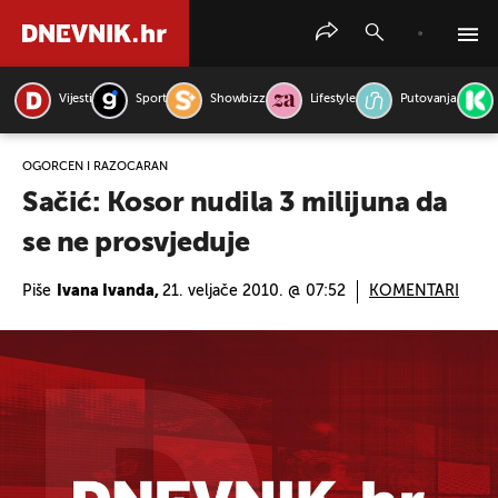
Vijesti
Sport
Showbizz
Lifestyle
Putovanja
PRETRAŽITE VIJESTI
OGORČEN I RAZOČARAN
Sačić: Kosor nudila 3 milijuna da
se ne prosvjeduje
Piše
Ivana Ivanda,
21. veljače 2010. @ 07:52
KOMENTARI