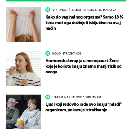
"VRHUNAC" ŽENSKOG SEKSUALNOG ISKUSTVA
Kako do vaginalnog orgazma? Samo 18 %
žena može ga doživjeti isključivo na ovaj
način
NOVO ISTRAŽIVANJE
Hormonska terapija u menopauzi: Žene
koje je koriste imaju znatno manji rizik od
ovoga
STUDIJA NA GOTOVO 1.900 OSOBA
Ljudi koji redovito rade ovo imaju “mlađi”
organizam, pokazuje istraživanje