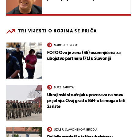
TRI VIJESTI O KOJIMA SE PRIČA
NAKON SUKOBA
FOTO Ovo je žena (36) osumnjičena za
ubojstvo partnera (71) u Slavoniji
BURE BARUTA
Ukrajinski stručnjak upozorava na novu
prijetnju: Ovaj grad u BiH-u bi mogao biti
žarište
UŽAS U SLAVONSKOM BRODU