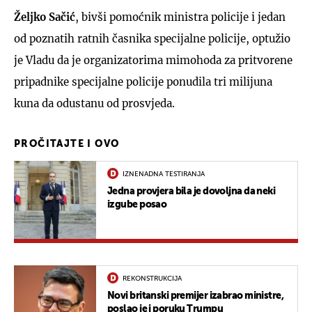
Željko Sačić
, bivši pomoćnik ministra policije i jedan
od poznatih ratnih časnika specijalne policije, optužio
je Vladu da je organizatorima mimohoda za pritvorene
pripadnike specijalne policije ponudila tri milijuna
kuna da odustanu od prosvjeda.
PROČITAJTE I OVO
IZNENADNA TESTIRANJA
Jedna provjera bila je dovoljna da neki
izgube posao
REKONSTRUKCIJA
Novi britanski premijer izabrao ministre,
poslao je i poruku Trumpu