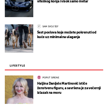
viteškog konja i visok samo metar
SAM SVOJ ŠEF
Šest poslova koje možete pokrenuti od
kuće uz minimalna ulaganja
LIFESTYLE
POPUT SIRENE
Haljina Danijele Martinović ističe
ženstvenu figuru, a savršena je za večernji
izlazak na moru