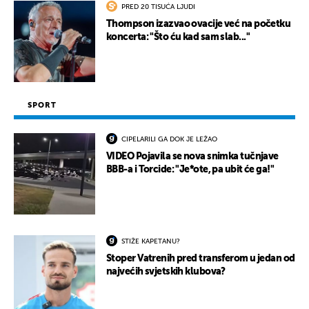
PRED 20 TISUĆA LJUDI
Thompson izazvao ovacije već na početku
koncerta: "Što ću kad sam slab..."
SPORT
CIPELARILI GA DOK JE LEŽAO
VIDEO Pojavila se nova snimka tučnjave
BBB-a i Torcide: "Je*ote, pa ubit će ga!"
STIŽE KAPETANU?
Stoper Vatrenih pred transferom u jedan od
najvećih svjetskih klubova?