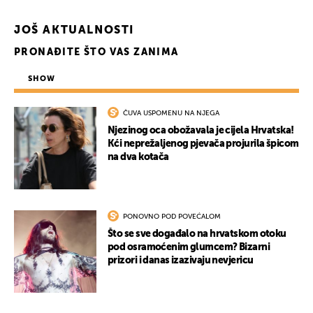
JOŠ AKTUALNOSTI
PRONAĐITE ŠTO VAS ZANIMA
SHOW
ČUVA USPOMENU NA NJEGA
Njezinog oca obožavala je cijela Hrvatska!
Kći neprežaljenog pjevača projurila špicom
na dva kotača
PONOVNO POD POVEĆALOM
Što se sve događalo na hrvatskom otoku
pod osramoćenim glumcem? Bizarni
prizori i danas izazivaju nevjericu