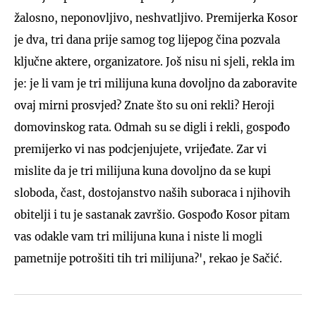
žalosno, neponovljivo, neshvatljivo. Premijerka Kosor
je dva, tri dana prije samog tog lijepog čina pozvala
ključne aktere, organizatore. Još nisu ni sjeli, rekla im
je: je li vam je tri milijuna kuna dovoljno da zaboravite
ovaj mirni prosvjed? Znate što su oni rekli? Heroji
domovinskog rata. Odmah su se digli i rekli, gospođo
premijerko vi nas podcjenjujete, vrijeđate. Zar vi
mislite da je tri milijuna kuna dovoljno da se kupi
sloboda, čast, dostojanstvo naših suboraca i njihovih
obitelji i tu je sastanak završio. Gospođo Kosor pitam
vas odakle vam tri milijuna kuna i niste li mogli
pametnije potrošiti tih tri milijuna?', rekao je Sačić.