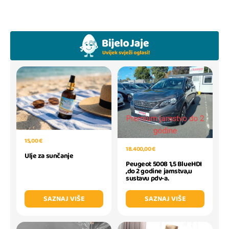
15,00 €
18.400,00 €
Ulje za sunčanje
Peugeot 5008 1,5 BlueHDI
,do 2 godine jamstva,u
sustavu pdv-a.
SAZNAJ VIŠE
SAZNAJ VIŠE