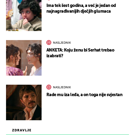
Ima tek šest godina, a već je jedan od
najnagrađivanijih dječjih glumaca
NASLJEDNIK
ANKETA: Koju ženu bi Serhat trebao
izabrati?
NASLJEDNIK
Rade mu iza leđa, a on toga nije svjestan
ZDRAVLJE