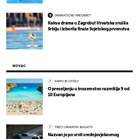
DRAMATIČAN PREOKRET
Kakva drama u Zagrebu! Hrvatska srušila
Srbiju i izborila finale Svjetskog prvenstva
NOVAC
KAMO BI OTIŠLI?
O preseljenju u inozemstvo razmišlja 9 od
10 Europljana
TREĆI UNIKATNI BUGATTI
Nazvan je po vrsti srednjovjekovnog