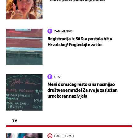
ZANIMLJIVO
Registracija iz SAD-a postala hit u
Hrvatskoj! Pogledajte zašto
UPS!
Meni domaćeg restorana nasmijao
društvene mreže! Za sve je zaslužan
urnebesan naziv jela
TV
DALEKI GRAD