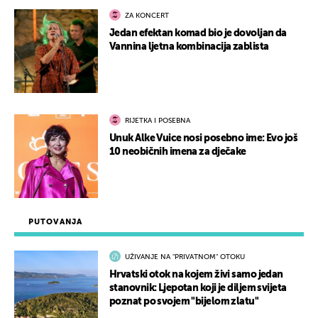
ZA KONCERT
Jedan efektan komad bio je dovoljan da
Vannina ljetna kombinacija zablista
RIJETKA I POSEBNA
Unuk Alke Vuice nosi posebno ime: Evo još
10 neobičnih imena za dječake
PUTOVANJA
UŽIVANJE NA "PRIVATNOM" OTOKU
Hrvatski otok na kojem živi samo jedan
stanovnik: Ljepotan koji je diljem svijeta
poznat po svojem "bijelom zlatu"