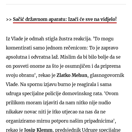
>>
Sačić državnom aparatu: Izaći će sve na vidjelo!
Iz Vlade je odmah stigla žustra reakcija. 'To mogu
komentirati samo jednom rečenicom: To je zapravo
apsolutna i odvratna laž. Mislim da bi bilo bolje da se
on posveti onome za što je osumnjičen i da priprema
svoju obranu', rekao je
Zlatko Mehun
, glasnogovornik
Vlade. Na spornu izjavu burno je reagirala i sama
udruga specijalne policije domovinskog rata. 'Ovom
prilikom moram izjaviti da nam nitko nije nudio
nikakav novac niti je itko utjecao na nas da ne
organiziramo mirnu potporu našim pripadnicima',
rekao je
Josip Klemm
, predsjednik Udruge specijalne