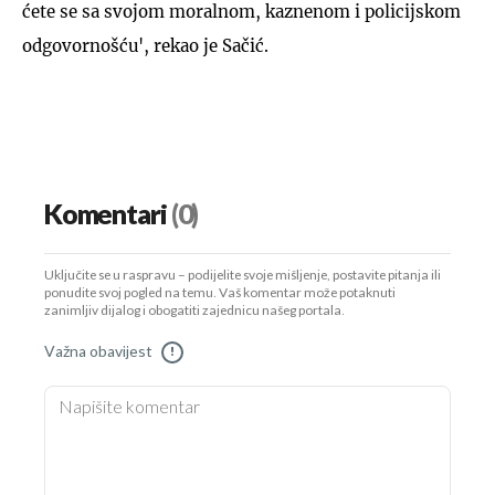
ćete se sa svojom moralnom, kaznenom i policijskom
odgovornošću', rekao je Sačić.
Komentari
(0)
Uključite se u raspravu – podijelite svoje mišljenje, postavite pitanja ili
ponudite svoj pogled na temu. Vaš komentar može potaknuti
zanimljiv dijalog i obogatiti zajednicu našeg portala.
Važna obavijest
!