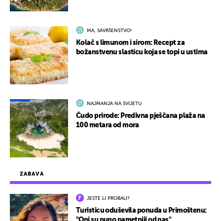
MA, SAVRŠENSTVO!
Kolač s limunom i sirom: Recept za
božanstvenu slasticu koja se topi u ustima
NAJMANJA NA SVIJETU
Čudo prirode: Predivna pješčana plaža na
100 metara od mora
ZABAVA
JESTE LI PROBALI?
Turisticu oduševila ponuda u Primoštenu:
"Oni su puno pametniji od nas"