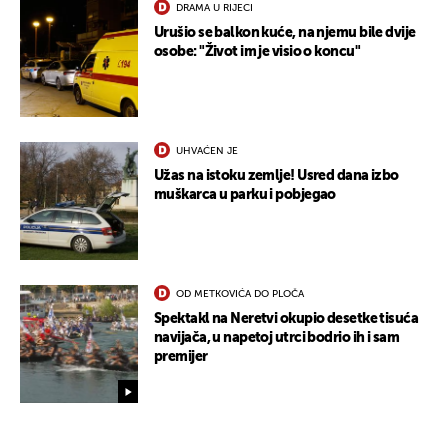
DRAMA U RIJECI
Urušio se balkon kuće, na njemu bile dvije
osobe: "Život im je visio o koncu"
UHVAĆEN JE
Užas na istoku zemlje! Usred dana izbo
muškarca u parku i pobjegao
OD METKOVIĆA DO PLOČA
Spektakl na Neretvi okupio desetke tisuća
navijača, u napetoj utrci bodrio ih i sam
premijer