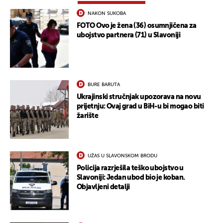
NAKON SUKOBA
FOTO Ovo je žena (36) osumnjičena za
ubojstvo partnera (71) u Slavoniji
BURE BARUTA
Ukrajinski stručnjak upozorava na novu
prijetnju: Ovaj grad u BiH-u bi mogao biti
žarište
UŽAS U SLAVONSKOM BRODU
Policija razrješila teško ubojstvo u
Slavoniji: Jedan ubod bio je koban.
Objavljeni detalji
UKLJUČITE NOTIFIKACIJE