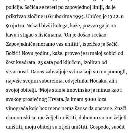
policije. Sačića se tereti po zapovjednoj liniji, da je
prikrivao zločine u Gruborima 1995. Uhićen je
17.12. u
9 ujutro
. Nekad bivši kolega, kaže, pozvao ga je na
kavu i stigao s lisičinama. 'On je došao i rekao:
Zapovjedniče moramo vas uhititi', ispričao je Sačić.
Božić i Novu godinu, kaže, proveo je u maloj sobici od
šest kvadrata,
23 sata
pod ključem, izoliran od
stvarnosti. Danas zahvaljuje svima koji su mu pomogli,
najviše svojim suborcima, odvjetniku Hodaku, ali i
svojoj obitelji. 'Moje stanje imovinsko je minus kao i
svakog prosječnog Hrvata. Ja imam 5000 loza
vinograda koje bez mene nema šanse da opstane. Znači
ekonomski su me željeli uništiti, duhovno su me željeli
uništiti, moju obitelj su htjeli uništiti. Gospodo, suočit