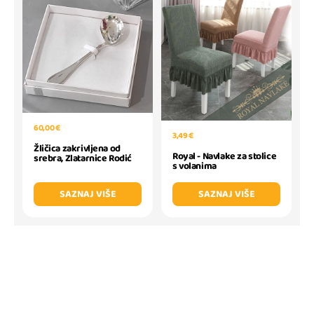
60,00 €
3,49 €
Žličica zakrivljena od
Royal - Navlake za stolice
srebra, Zlatarnice Rodić
s volanima
SAZNAJ VIŠE
SAZNAJ VIŠE