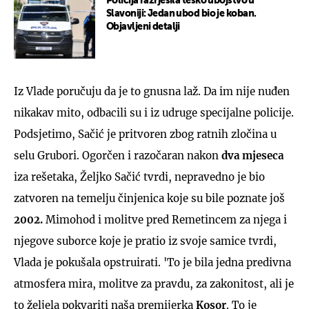
Policija razrješila teško ubojstvo u
Slavoniji: Jedan ubod bio je koban.
Objavljeni detalji
Iz Vlade poručuju da je to gnusna laž. Da im nije nuđen
nikakav mito, odbacili su i iz udruge specijalne policije.
Podsjetimo, Sačić je pritvoren zbog ratnih zločina u
selu Grubori. Ogorčen i razočaran nakon
dva mjesec
a
iza rešetaka, Željko Sačić tvrdi, nepravedno je bio
zatvoren na temelju činjenica koje su bile poznate još
2002.
Mimohod i molitve pred Remetincem za njega i
njegove suborce koje je pratio iz svoje samice tvrdi,
Vlada je pokušala opstruirati. 'To je bila jedna predivna
atmosfera mira, molitve za pravdu, za zakonitost, ali je
to željela pokvariti naša premijerka
Kosor
. To je