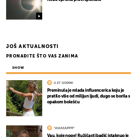
JOŠ AKTUALNOSTI
PRONAĐITE ŠTO VAS ZANIMA
SHOW
U 27. GODINI
Preminula je mlada influencerica koju je
pratilo više od milijun ljudi, dugo se borila s
opakom bolešću
"UUUUUUFFFF"
Vau, koje noge! Ružičasti badić istaknuo je