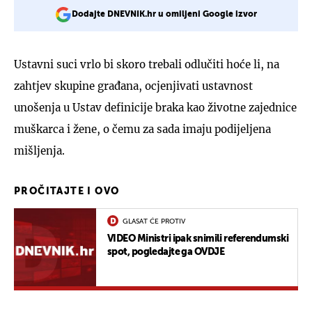
Dodajte DNEVNIK.hr u omiljeni Google izvor
Ustavni suci vrlo bi skoro trebali odlučiti hoće li, na
zahtjev skupine građana, ocjenjivati ustavnost
unošenja u Ustav definicije braka kao životne zajednice
muškarca i žene, o čemu za sada imaju podijeljena
mišljenja.
PROČITAJTE I OVO
GLASAT ĆE PROTIV
VIDEO Ministri ipak snimili referendumski
spot, pogledajte ga OVDJE