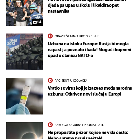
djeda pa upao u školu i likvidirao pet
nastavnika
14
OBAVJEŠTAJNO UPOZORENJE
Uzbuna na istoku Europe: Rusija bi mogla
napasti, a poznato i kada! Moguć i kopneni
upad u članicu NATO-a
PACIJENT U IZOLACIJI
Vratio se virus koji je izazvao međunarodnu
uzbunu: Otkriven novi slučaj u Europi
KAKO GA SIGURNO PROMATRATI?
Ne propustite prizor koji se ne viđa često:
Nebo sprema pravi spektakl