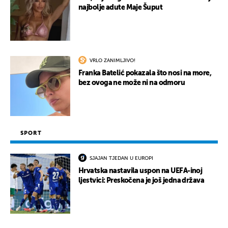
najbolje adute Maje Šuput
VRLO ZANIMLJIVO!
Franka Batelić pokazala što nosi na more,
bez ovoga ne može ni na odmoru
SPORT
SJAJAN TJEDAN U EUROPI
Hrvatska nastavila uspon na UEFA-inoj
ljestvici: Preskočena je još jedna država