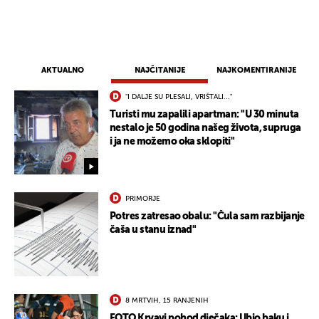
AKTUALNO
NAJČITANIJE
NAJKOMENTIRANIJE
"I DALJE SU PLESALI, VRIŠTALI..."
Turisti mu zapalili apartman: "U 30 minuta
nestalo je 50 godina našeg života, supruga
i ja ne možemo oka sklopiti"
PRIMORJE
Potres zatresao obalu: "Čula sam razbijanje
čaša u stanu iznad"
8 MRTVIH, 15 RANJENIH
FOTO Krvavi pohod dječaka: Ubio baku i