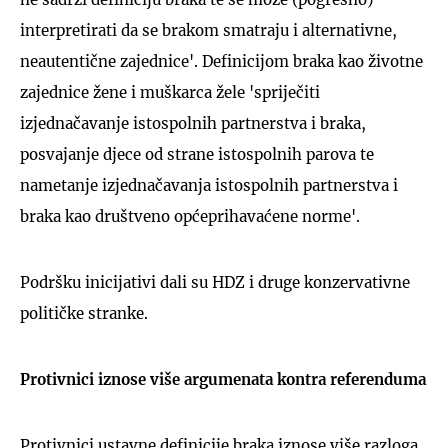
interpretirati da se brakom smatraju i alternativne,
neautentične zajednice'. Definicijom braka kao životne
zajednice žene i muškarca žele 'spriječiti
izjednačavanje istospolnih partnerstva i braka,
posvajanje djece od strane istospolnih parova te
nametanje izjednačavanja istospolnih partnerstva i
braka kao društveno općeprihavaćene norme'.
Podršku inicijativi dali su HDZ i druge konzervativne
političke stranke.
Protivnici iznose više argumenata kontra referenduma
Protivnici ustavne definicije braka iznose više razloga