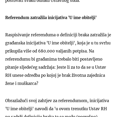
poštovati svaku odluku Ustavnog suda.
Referendum zatražila inicijativa 'U ime obitelji'
Raspisivanje referenduma o definiciji braka zatražila je
građanska inicijativa 'U ime obitelji', koja je u tu svrhu
prikupila više od 680.000 valjanih potpisa. Na
referendumu bi građanima trebalo biti postavljeno
pitanje sljedećeg sadržaja: Jeste li za to da se u Ustav
RH unese odredba po kojoj je brak životna zajednica
žene i muškarca?
Obrazlažući svoj zahtjev za referendumom, inicijativa
'U ime obitelji' navodi da 'u ovom trenutku Ustav RH
ne sadrži definiciju braka te se može (pogrešno)