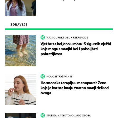
ZDRAVLJE
NAJSIGURNIJI OBLIK REKREACIJE
Vježbe za koljeno u moru: 5 sigurnih vježbi
koje mogu smanjiti bol i poboljšati
pokretljivost
NOVO ISTRAŽIVANJE
Hormonska terapija u menopauzi: Žene
koje je koriste imaju znatno manji rizik od
ovoga
STUDIJA NA GOTOVO 1.900 OSOBA