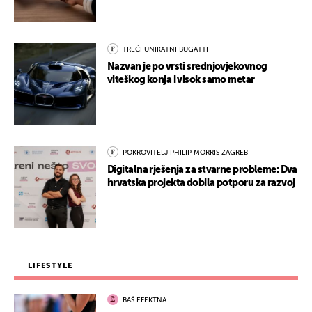
TREĆI UNIKATNI BUGATTI
Nazvan je po vrsti srednjovjekovnog
viteškog konja i visok samo metar
POKROVITELJ PHILIP MORRIS ZAGREB
Digitalna rješenja za stvarne probleme: Dva
hrvatska projekta dobila potporu za razvoj
LIFESTYLE
BAŠ EFEKTNA