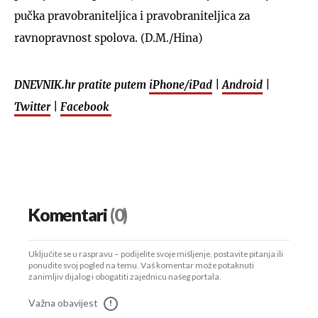
pučka pravobraniteljica i pravobraniteljica za
ravnopravnost spolova. (D.M./Hina)
DNEVNIK.hr pratite putem
iPhone/iPad
|
Android
|
UKLJUČITE NOTIFIKACIJE
Twitter
|
Facebook
Komentari
(0)
Uključite se u raspravu – podijelite svoje mišljenje, postavite pitanja ili
ponudite svoj pogled na temu. Vaš komentar može potaknuti
zanimljiv dijalog i obogatiti zajednicu našeg portala.
Važna obavijest
!