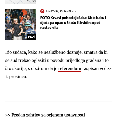
8 MRTVIH, 15 RANJENIH
FOTO Krvavi pohod dječaka: Ubio baku i
djeda pa upao u školu i likvidirao pet
nastavnika
14
Dio sudaca, kako se neslužbeno doznaje, smatra da bi
se sud trebao oglasiti u povodu prijedloga građana i to
što skorije, s obzirom da je
referendum
raspisan već za
1. prosinca.
>>
Predan zahtjev za ocjenom ustavnosti