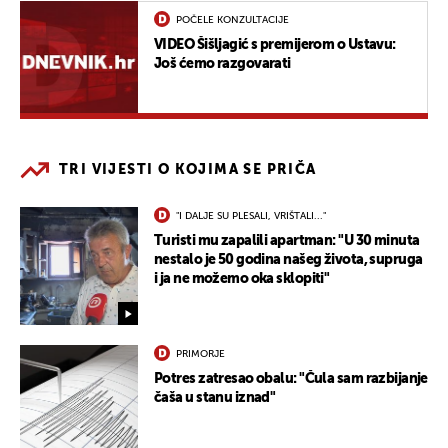
POČELE KONZULTACIJE
VIDEO Šišljagić s premijerom o Ustavu:
Još ćemo razgovarati
TRI VIJESTI O KOJIMA SE PRIČA
"I DALJE SU PLESALI, VRIŠTALI..."
Turisti mu zapalili apartman: "U 30 minuta
nestalo je 50 godina našeg života, supruga
i ja ne možemo oka sklopiti"
PRIMORJE
Potres zatresao obalu: "Čula sam razbijanje
čaša u stanu iznad"