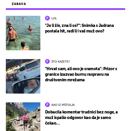
ZABAVA
LOL
"Je li živ, zna li se?": Snimka s Jadrana
postala hit, radi li i vaš muž ovo?
ŠTO KAŽETE?
"Hrvat sam, ali ovo je sramota": Prizor s
granice izazvao burnu raspravu na
društvenim mrežama
KAO IZ PIŠTOLJA
Dobacila komentar trudnici bez noge, a
muž ispalio odgovor kao da je samo
čekao…