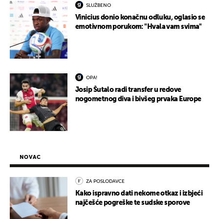
SLUŽBENO
Vinicius donio konačnu odluku, oglasio se
emotivnom porukom: "Hvala vam svima"
OPA!
Josip Šutalo radi transfer u redove
nogometnog diva i bivšeg prvaka Europe
NOVAC
ZA POSLODAVCE
Kako ispravno dati nekome otkaz i izbjeći
najčešće pogreške te sudske sporove