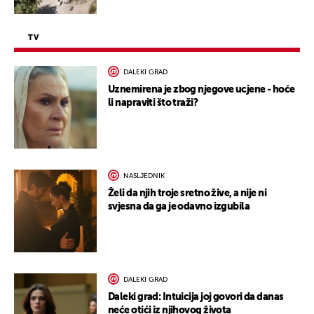
TV
DALEKI GRAD
Uznemirena je zbog njegove ucjene - hoće
li napraviti što traži?
NASLJEDNIK
Želi da njih troje sretno žive, a nije ni
svjesna da ga je odavno izgubila
DALEKI GRAD
Daleki grad: Intuicija joj govori da danas
neće otići iz njihovog života