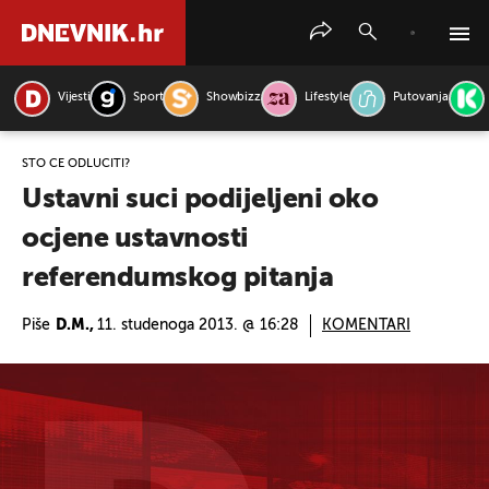
Vijesti
Sport
Showbizz
Lifestyle
Putovanja
PRETRAŽITE VIJESTI
ŠTO ĆE ODLUČITI?
Ustavni suci podijeljeni oko
ocjene ustavnosti
referendumskog pitanja
Piše
D.M.,
11. studenoga 2013. @ 16:28
KOMENTARI