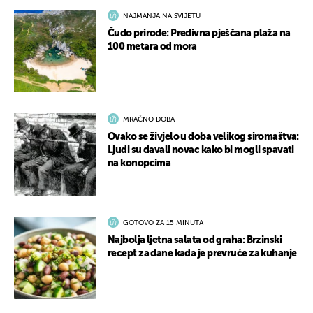
NAJMANJA NA SVIJETU
Čudo prirode: Predivna pješčana plaža na
100 metara od mora
MRAČNO DOBA
Ovako se živjelo u doba velikog siromaštva:
Ljudi su davali novac kako bi mogli spavati
na konopcima
GOTOVO ZA 15 MINUTA
Najbolja ljetna salata od graha: Brzinski
recept za dane kada je prevruće za kuhanje