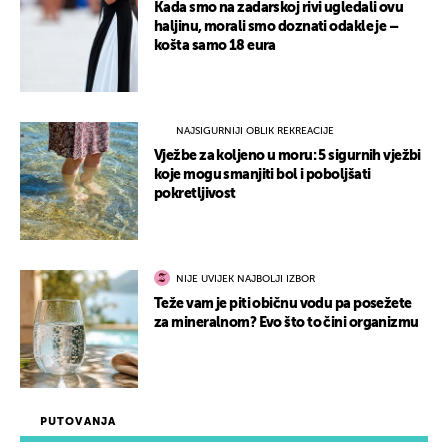
Kada smo na zadarskoj rivi ugledali ovu
haljinu, morali smo doznati odakle je –
košta samo 18 eura
NAJSIGURNIJI OBLIK REKREACIJE
Vježbe za koljeno u moru: 5 sigurnih vježbi
koje mogu smanjiti bol i poboljšati
pokretljivost
NIJE UVIJEK NAJBOLJI IZBOR
Teže vam je piti običnu vodu pa posežete
za mineralnom? Evo što to čini organizmu
PUTOVANJA