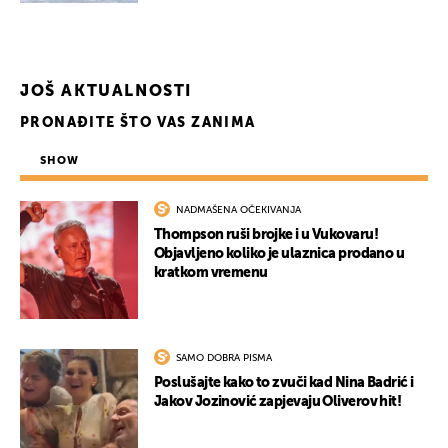
JOŠ AKTUALNOSTI
PRONAĐITE ŠTO VAS ZANIMA
SHOW
NADMAŠENA OČEKIVANJA
Thompson ruši brojke i u Vukovaru!
Objavljeno koliko je ulaznica prodano u
kratkom vremenu
SAMO DOBRA PISMA
Poslušajte kako to zvuči kad Nina Badrić i
Jakov Jozinović zapjevaju Oliverov hit!