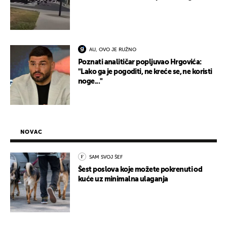
AU, OVO JE RUŽNO
Poznati analitičar popljuvao Hrgovića:
"Lako ga je pogoditi, ne kreće se, ne koristi
noge..."
NOVAC
SAM SVOJ ŠEF
Šest poslova koje možete pokrenuti od
kuće uz minimalna ulaganja