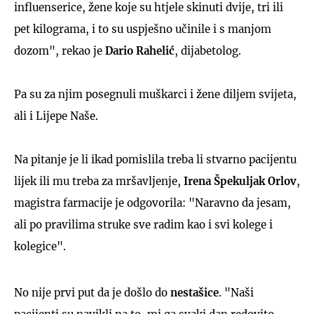
influenserice, žene koje su htjele skinuti dvije, tri ili
pet kilograma, i to su uspješno učinile i s manjom
dozom", rekao je
Dario Rahelić
, dijabetolog.
Pa su za njim posegnuli muškarci i žene diljem svijeta,
ali i Lijepe Naše.
Na pitanje je li ikad pomislila treba li stvarno pacijentu
lijek ili mu treba za mršavljenje,
Irena Špekuljak Orlov
,
magistra farmacije je odgovorila: "Naravno da jesam,
ali po pravilima struke sve radim kao i svi kolege i
kolegice".
No nije prvi put da je došlo do
nestašice
. "Naši