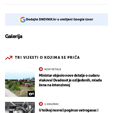
Dodajte DNEVNIK.hr u omiljeni Google izvor
Galerija
6
TRI VIJESTI O KOJIMA SE PRIČA
NOVI DETALJI
Ministar objavio nove detalje o sudaru
vlakova! Dvadeset je ozlijeđenih, mlađa
žena na intenzivnoj
9
U ZAGORJU
U teškoj nesreći poginuo vatrogasac i