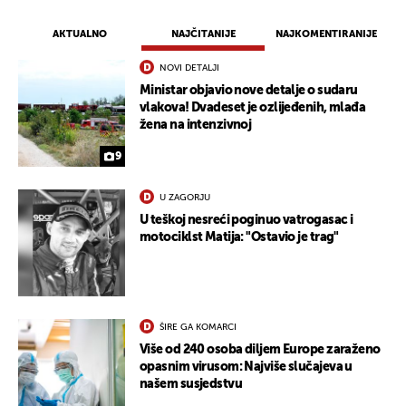
AKTUALNO
NAJČITANIJE
NAJKOMENTIRANIJE
NOVI DETALJI
Ministar objavio nove detalje o sudaru
vlakova! Dvadeset je ozlijeđenih, mlađa
žena na intenzivnoj
9
U ZAGORJU
U teškoj nesreći poginuo vatrogasac i
motociklst Matija: "Ostavio je trag"
ŠIRE GA KOMARCI
Više od 240 osoba diljem Europe zaraženo
opasnim virusom: Najviše slučajeva u
našem susjedstvu