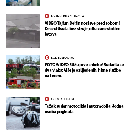
IZVANREDNA SITUACIJA
VIDEO Tajfun Delfin nosi sve pred sobom!
Deseci tisuća bez struje, otkazane stotine
letova
KOD BJELOVARA
FOTO/VIDEO Stižu prve snimke! Sudarila se
dva vlaka: Više je ozlijeđenih, hitne službe
na terenu
OČEVID U TIJEKU
Težak sudar motocikla i automobila: Jedna
osoba poginula