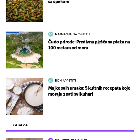
sa špekom
NAJMANJA NA SVIJETU
Čudo prirode: Predivna pješčana plaža na
100 metara od mora
BON APPETIT!
Majke svih umaka: 5 kultnih recepata koje
moraju znati svi kuhari
ZABAVA