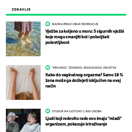
ZDRAVLJE
NAJSIGURNIJI OBLIK REKREACIJE
Vježbe za koljeno u moru: 5 sigurnih vježbi
koje mogu smanjiti bol i poboljšati
pokretljivost
"VRHUNAC" ŽENSKOG SEKSUALNOG ISKUSTVA
Kako do vaginalnog orgazma? Samo 18 %
žena može ga doživjeti isključivo na ovaj
način
STUDIJA NA GOTOVO 1.900 OSOBA
Ljudi koji redovito rade ovo imaju “mlađi”
organizam, pokazuje istraživanje