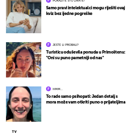
POKAŽITE ŠTO ZNATE!
Samo pravi intelektualci mogu riješiti ovaj
kviz bez ijedne pogreške
JESTE LI PROBALI?
Turisticu oduševila ponuda u Primoštenu:
"Oni su puno pametniji od nas"
HMM…
To rade samo psihopati: Jedan detalj s
mora može vam otkriti puno o prijateljima
TV