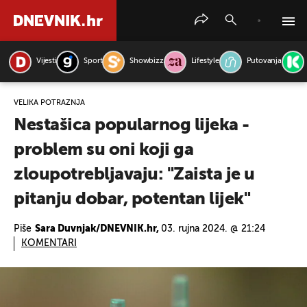
Vijesti
Sport
Showbizz
Lifestyle
Putovanja
PRETRAŽITE VIJESTI
VELIKA POTRAŽNJA
Nestašica popularnog lijeka -
problem su oni koji ga
zloupotrebljavaju: "Zaista je u
pitanju dobar, potentan lijek"
Piše
Sara Duvnjak/DNEVNIK.hr,
03. rujna 2024. @ 21:24
KOMENTARI