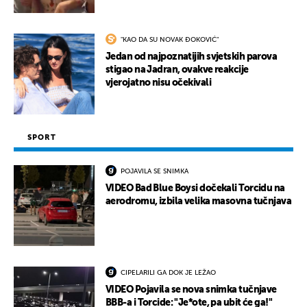
"KAO DA SU NOVAK ĐOKOVIĆ"
Jedan od najpoznatijih svjetskih parova
stigao na Jadran, ovakve reakcije
vjerojatno nisu očekivali
SPORT
POJAVILA SE SNIMKA
VIDEO Bad Blue Boysi dočekali Torcidu na
aerodromu, izbila velika masovna tučnjava
CIPELARILI GA DOK JE LEŽAO
VIDEO Pojavila se nova snimka tučnjave
BBB-a i Torcide: "Je*ote, pa ubit će ga!"