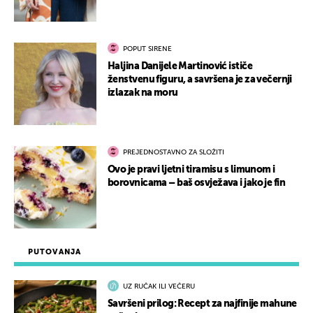
POPUT SIRENE
Haljina Danijele Martinović ističe
ženstvenu figuru, a savršena je za večernji
izlazak na moru
PREJEDNOSTAVNO ZA SLOŽITI
Ovo je pravi ljetni tiramisu s limunom i
borovnicama – baš osvježava i jako je fin
PUTOVANJA
UZ RUČAK ILI VEČERU
Savršeni prilog: Recept za najfinije mahune