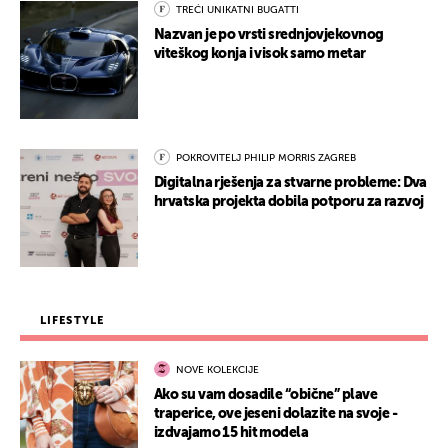
TREĆI UNIKATNI BUGATTI
Nazvan je po vrsti srednjovjekovnog
viteškog konja i visok samo metar
POKROVITELJ PHILIP MORRIS ZAGREB
Digitalna rješenja za stvarne probleme: Dva
hrvatska projekta dobila potporu za razvoj
LIFESTYLE
NOVE KOLEKCIJE
Ako su vam dosadile “obične” plave
traperice, ove jeseni dolazite na svoje -
izdvajamo 15 hit modela