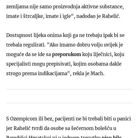
zemljama nije samo proizvodnja aktivne substance,
imate i štrcaljke, imate i igle", nadodao je Rahelić.
Dostupnost lijeka onima koji ga ne trebaju ipak bi se
trebala regulirati. "Ako imamo dobru volju uvijek je
moguće da se ide sa
preporukom
koju liječnici, koju
specijalisti mogu prepisivati, kojim osobama dakle
strogo prema indikacijama", rekla je Mach.
S Ozempicom ili bez, pacijenti ne bi trebali biti u panici
jer Rahelić tvrdi da osobe sa šećernom bolešću u
Republici Hrvatskoj ni u jednom trenutku
nisu
bile