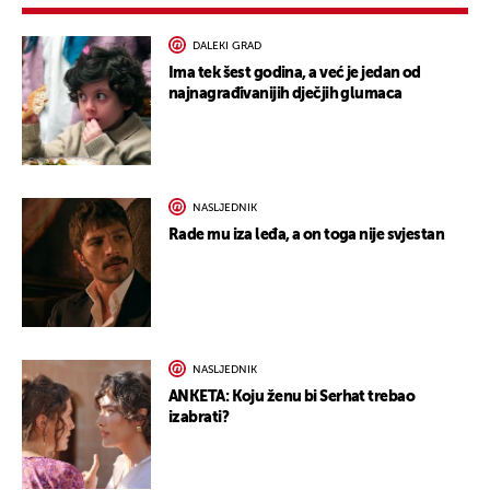
DALEKI GRAD
Ima tek šest godina, a već je jedan od
najnagrađivanijih dječjih glumaca
NASLJEDNIK
Rade mu iza leđa, a on toga nije svjestan
NASLJEDNIK
ANKETA: Koju ženu bi Serhat trebao
izabrati?