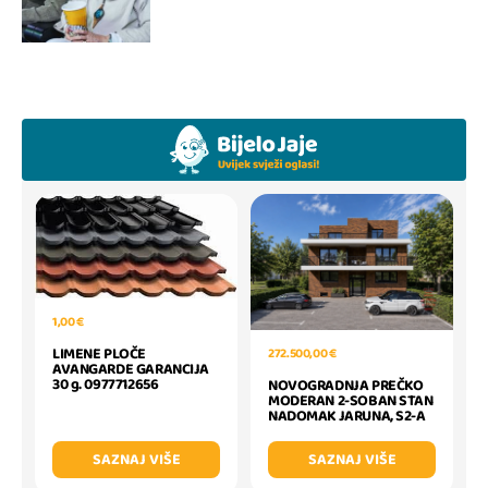
1,00 €
LIMENE PLOČE
272.500,00 €
AVANGARDE GARANCIJA
30 g. 0977712656
NOVOGRADNJA PREČKO
MODERAN 2-SOBAN STAN
NADOMAK JARUNA, S2-A
SAZNAJ VIŠE
SAZNAJ VIŠE