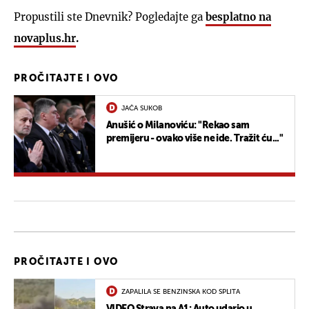
Propustili ste Dnevnik? Pogledajte ga
besplatno na
novaplus.hr
.
PROČITAJTE I OVO
JAČA SUKOB
Anušić o Milanoviću: "Rekao sam
premijeru - ovako više ne ide. Tražit ću..."
PROČITAJTE I OVO
ZAPALILA SE BENZINSKA KOD SPLITA
VIDEO Strava na A1: Auto udario u