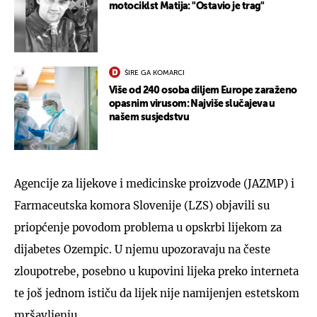
motociklst Matija: "Ostavio je trag"
ŠIRE GA KOMARCI
Više od 240 osoba diljem Europe zaraženo
opasnim virusom: Najviše slučajeva u
našem susjedstvu
Agencije za lijekove i medicinske proizvode (JAZMP) i
Farmaceutska komora Slovenije (LZS) objavili su
priopćenje povodom problema u opskrbi lijekom za
dijabetes Ozempic. U njemu upozoravaju na česte
zloupotrebe, posebno u kupovini lijeka preko interneta
te još jednom ističu da lijek nije namijenjen estetskom
mršavljenju.