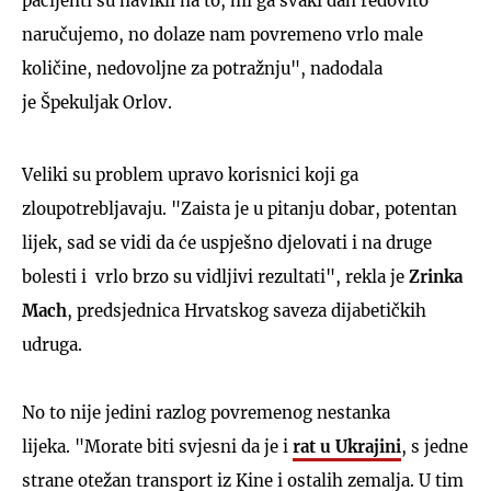
pacijenti su navikli na to, mi ga svaki dan redovito
naručujemo, no dolaze nam povremeno vrlo male
količine, nedovoljne za potražnju", nadodala
je Špekuljak Orlov.
Veliki su problem upravo korisnici koji ga
zloupotrebljavaju. "Zaista je u pitanju dobar, potentan
lijek, sad se vidi da će uspješno djelovati i na druge
bolesti i vrlo brzo su vidljivi rezultati", rekla je
Zrinka
Mach
, predsjednica Hrvatskog saveza dijabetičkih
udruga.
No to nije jedini razlog povremenog nestanka
lijeka. "Morate biti svjesni da je i
rat u Ukrajini
, s jedne
strane otežan transport iz Kine i ostalih zemalja. U tim