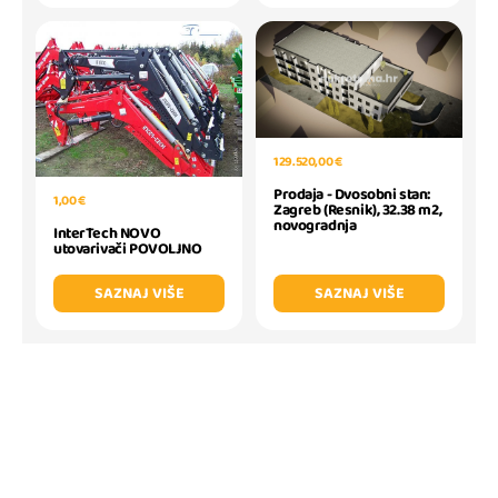
129.520,00 €
Prodaja - Dvosobni stan:
1,00 €
Zagreb (Resnik), 32.38 m2,
novogradnja
InterTech NOVO
utovarivači POVOLJNO
SAZNAJ VIŠE
SAZNAJ VIŠE