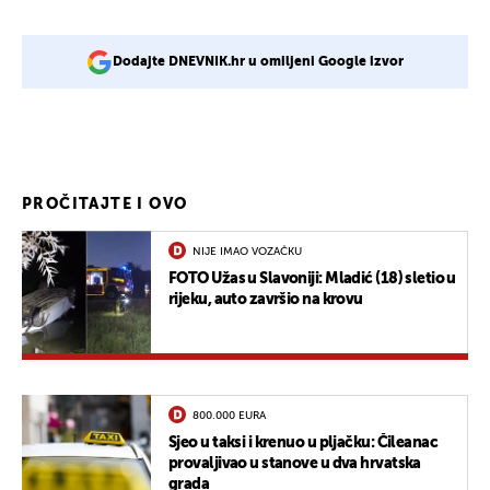
Dodajte DNEVNIK.hr u omiljeni Google izvor
PROČITAJTE I OVO
NIJE IMAO VOZAČKU
FOTO Užas u Slavoniji: Mladić (18) sletio u
rijeku, auto završio na krovu
800.000 EURA
Sjeo u taksi i krenuo u pljačku: Čileanac
provaljivao u stanove u dva hrvatska
grada