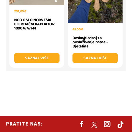
252,00 €
NOB OSLO NORVEŠKI
ELEKTRIČNI RADIJATOR
1000 W WI-FI
41,00 €
Daska/pladanj za
posluživanje hrane -
Djetelina
SAZNAJ VIŠE
SAZNAJ VIŠE
PRATITE NAS: