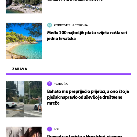
POKROVITELJ CORONA
Među 100 najboljih plaža svijeta našla se i
jedna hrvatska
ZABAVA
SVAKA ČAST
Bahato mu prepriječio prijelaz, a ono što je
pješak napravio oduševilo je društvene
mreže
LOL