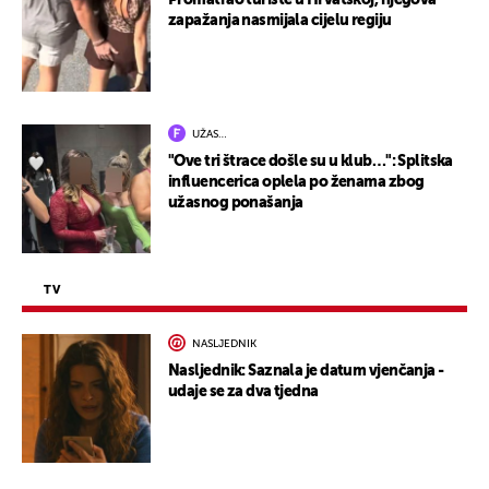
Promatrao turiste u Hrvatskoj, njegova
zapažanja nasmijala cijelu regiju
UŽAS…
"Ove tri štrace došle su u klub…": Splitska
influencerica oplela po ženama zbog
užasnog ponašanja
TV
NASLJEDNIK
Nasljednik: Saznala je datum vjenčanja -
udaje se za dva tjedna