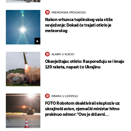
VREMENSKA PROGNOZA
Nakon vrhunca toplinskog vala stiže
osvježenje: Dokad će trajati otkrio je
meteorolog
UKLJUČITE NOTIFIKACIJE
ALARM U KIJEVU
Obavještajac otkrio: Raspoređuju se i imaju
120 raketa, napast će Ukrajinu
DRAMA U LEIPZIGU
FOTO Robotom deaktivirali eksploziv uz
ukrajinski avion, njemački ministar hitno
prekinuo odmor: "Ovo je državni
terorizam"