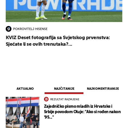
POKROVITELJ HISENSE
KVIZ Deset fotografija sa Svjetskog prvenstva:
Sjećate li se ovih trenutaka?...
AKTUALNO
NAJČITANIJE
NAJKOMENTIRANIJE
REZULTAT RAZMJENE
Zajedničko pismo mladih iz Hrvatske i
Srbije povodom Oluje: "Ako si rođen nakon
'95..."