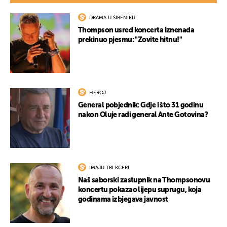
DRAMA U ŠIBENIKU
Thompson usred koncerta iznenada
prekinuo pjesmu: "Zovite hitnu!"
HEROJ
General pobjednik: Gdje i što 31 godinu
nakon Oluje radi general Ante Gotovina?
IMAJU TRI KĆERI
Naš saborski zastupnik na Thompsonovu
koncertu pokazao lijepu suprugu, koja
godinama izbjegava javnost