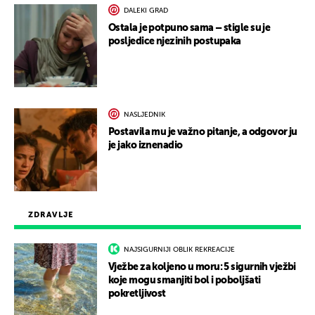
DALEKI GRAD
Ostala je potpuno sama – stigle su je
posljedice njezinih postupaka
NASLJEDNIK
Postavila mu je važno pitanje, a odgovor ju
je jako iznenadio
ZDRAVLJE
NAJSIGURNIJI OBLIK REKREACIJE
Vježbe za koljeno u moru: 5 sigurnih vježbi
koje mogu smanjiti bol i poboljšati
pokretljivost