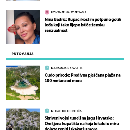
UŽIVANJE NA STIJENAMA
Nina Badrić: Kupaći kostim potpuno golih
leđa koji tako lijepo ističe žensku
senzualnost
PUTOVANJA
NAJMANJA NA SVIJETU
Čudo prirode: Predivna pješčana plaža na
100 metara od mora
NEDALEKO OD PLOČA
Skriveni vojni tuneli na jugu Hrvatske:
Omiljena kupališta na koja lokalci u miru
dolaze roniti i skakati u more