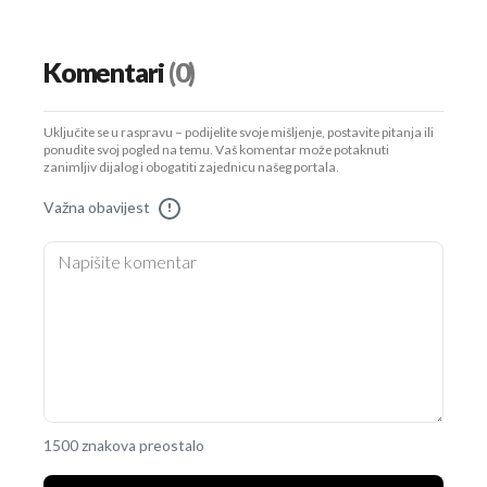
Komentari
(0)
Uključite se u raspravu – podijelite svoje mišljenje, postavite pitanja ili
ponudite svoj pogled na temu. Vaš komentar može potaknuti
zanimljiv dijalog i obogatiti zajednicu našeg portala.
Važna obavijest
!
1500 znakova preostalo