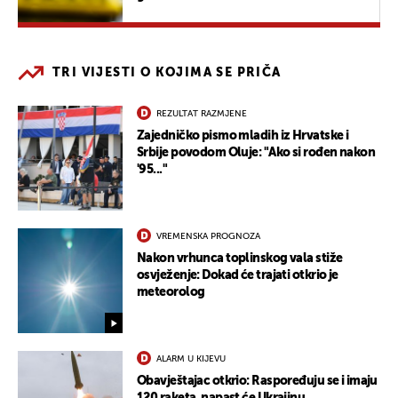
TRI VIJESTI O KOJIMA SE PRIČA
REZULTAT RAZMJENE
Zajedničko pismo mladih iz Hrvatske i
Srbije povodom Oluje: "Ako si rođen nakon
'95..."
VREMENSKA PROGNOZA
Nakon vrhunca toplinskog vala stiže
osvježenje: Dokad će trajati otkrio je
meteorolog
ALARM U KIJEVU
Obavještajac otkrio: Raspoređuju se i imaju
120 raketa, napast će Ukrajinu