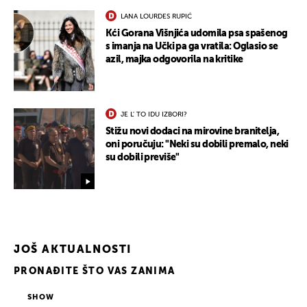
LANA LOURDES RUPIĆ
Kći Gorana Višnjića udomila psa spašenog
s imanja na Učki pa ga vratila: Oglasio se
azil, majka odgovorila na kritike
JE L' TO IDU IZBORI?
Stižu novi dodaci na mirovine branitelja,
oni poručuju: "Neki su dobili premalo, neki
su dobili previše"
JOŠ AKTUALNOSTI
PRONAĐITE ŠTO VAS ZANIMA
SHOW