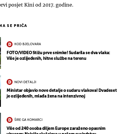
prvi posjet Kini od 2017. godine.
IMA SE PRIČA
KOD BJELOVARA
FOTO/VIDEO Stižu prve snimke! Sudarila se dva vlaka:
Više je ozlijeđenih, hitne službe na terenu
NOVI DETALJI
Ministar objavio nove detalje o sudaru vlakova! Dvadeset
je ozlijeđenih, mlađa žena na intenzivnoj
ŠIRE GA KOMARCI
Više od 240 osoba diljem Europe zaraženo opasnim