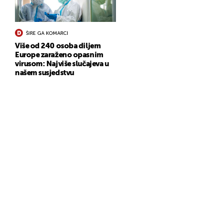
ŠIRE GA KOMARCI
Više od 240 osoba diljem
Europe zaraženo opasnim
virusom: Najviše slučajeva u
našem susjedstvu