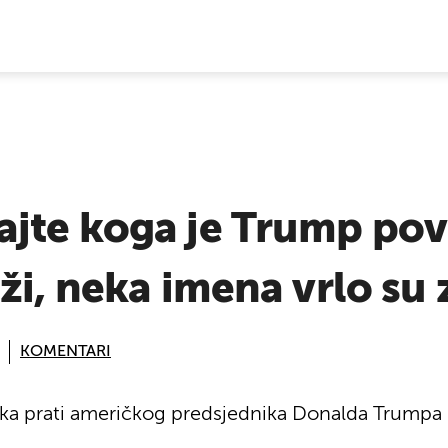
E VIJESTI
jte koga je Trump pov
ži, neka imena vrlo su 
KOMENTARI
nika prati američkog predsjednika Donalda Trump