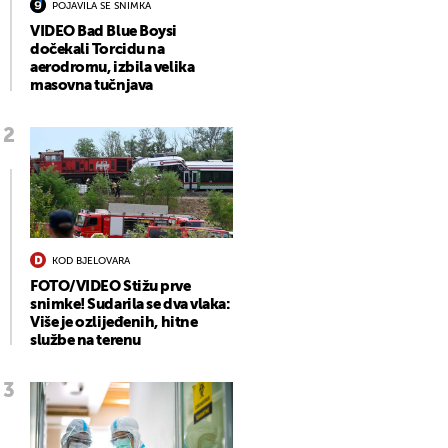
POJAVILA SE SNIMKA
VIDEO Bad Blue Boysi
dočekali Torcidu na
aerodromu, izbila velika
masovna tučnjava
KOD BJELOVARA
FOTO/VIDEO Stižu prve
snimke! Sudarila se dva vlaka:
Više je ozlijeđenih, hitne
službe na terenu