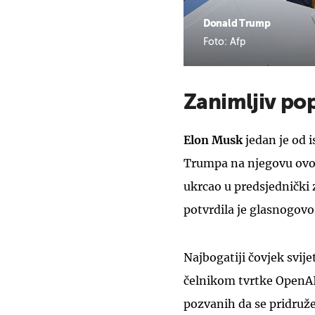
Donald Trump
Foto: Afp
Zanimljiv pop
Elon Musk
jedan je od 
Trumpa na njegovu ovot
ukrcao u predsjednički z
potvrdila je glasnogovo
Najbogatiji čovjek svije
čelnikom tvrtke OpenAI 
pozvanih da se pridruž