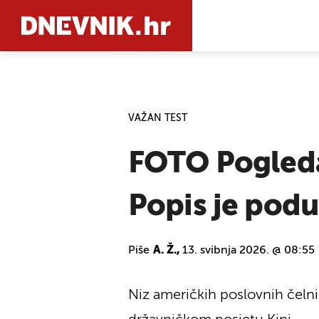
PRETRAŽIT
VAŽAN TEST
FOTO Pogleda
Popis je podu
Piše
A. Ž.,
13. svibnja 2026. @ 08:55
Niz američkih poslovnih čel