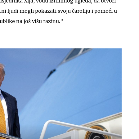
dsjednika Xija, vođu iznimnog ugleda, da otvori
tni ljudi mogli pokazati svoju čaroliju i pomoći u
blike na još višu razinu."
UKLJUČITE NOTIFIKACIJE