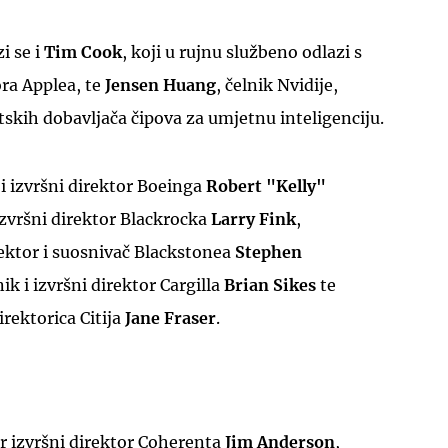
i se i
Tim Cook
, koji u rujnu službeno odlazi s
ra Applea, te
Jensen Huang
, čelnik Nvidije,
tskih dobavljača čipova za umjetnu inteligenciju.
i izvršni direktor Boeinga
Robert "Kelly"
 izvršni direktor Blackrocka
Larry Fink
,
rektor i suosnivač Blackstonea
Stephen
ik i izvršni direktor Cargilla
Brian Sikes
te
irektorica Citija
Jane Fraser
.
r izvršni direktor Coherenta
Jim Anderson
,