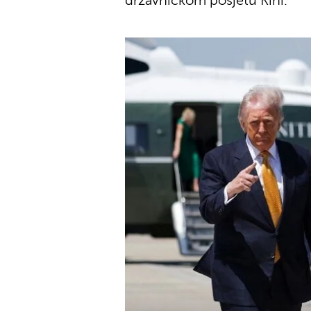
državničkom posjetu Kini.