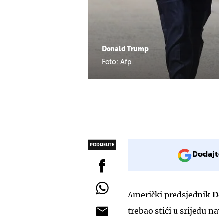
Donald Trump
Foto: Afp
PODIJELITE
Dodajt
Američki predsjednik
D
trebao stići u srijedu n