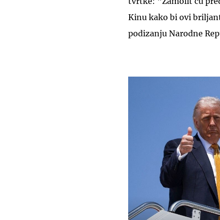
tvrtke: "Zamolit ću pre
Kinu kako bi ovi briljan
podizanju Narodne Repu