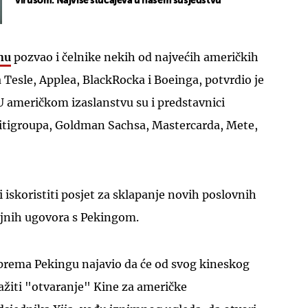
virusom: Najviše slučajeva u našem susjedstvu
nu
pozvao i čelnike nekih od najvećih američkih
Tesle, Applea, BlackRocka i Boeinga, potvrdio je
U američkom izaslanstvu su i predstavnici
 Citigroupa, Goldman Sachsa, Mastercarda, Mete,
 iskoristiti posjet za sklapanje novih poslovnih
jnih ugovora s Pekingom.
prema Pekingu najavio da će od svog kineskog
ažiti "otvaranje" Kine za američke