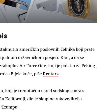
is
istaknutih američkih poslovnih čelnika koji prate
jednom državničkom posjetu Kini, a da se
rakoplov Air Force One, koji je poletio za Peking,
rnica Bijele kuće, piše
Reuters
.
ta, koji je trenutačno usred sudskog spora s
u Kaliforniji, dio je skupine rukovoditelja
e Trumpu.