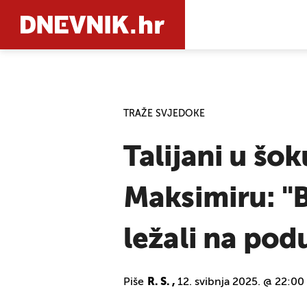
PRETRAŽIT
TRAŽE SVJEDOKE
Talijani u šo
Maksimiru: "B
ležali na pod
Piše
R. S. ,
12. svibnja 2025. @ 22:00