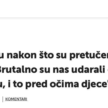
E VIJESTI
ku nakon što su pretuče
rutalno su nas udarali
u, i to pred očima djece
KOMENTARI