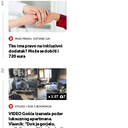
IMAŠ PRAVO, OSTVARI GA!
Tko ima pravo na inkluzivni
dodatak? Može se dobiti i
720 eura
1:27
7
STIGAO I ŠOK S BOOKINGA
VIDEO Gošća izazvala požar
luksuznog apartmana.
Vlasnik: "Dok je gorjelo,