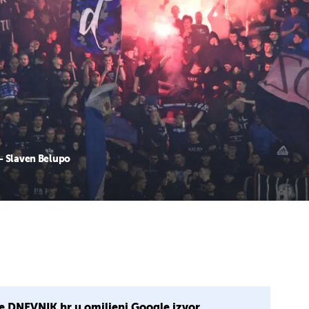
- Slaven Belupo
e DNEVNIK.hr u omiljeni Google izvor