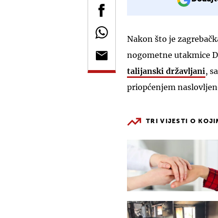
Nakon što je zagrebačka 
nogometne utakmice Di
talijanski državljani
, s
priopćenjem naslovlje
TRI VIJESTI O KOJ