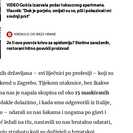
VIDEO Gošća izazvala požar luksuznog apartmana.
Vlasnik: "Dok je gorjelo, smijali su se, pili i pokazivali mi
srednji prst"
KRENULO OD BRZE HRANE
Je li ovo povrće krivo za epidemiju? Stotine zaraženih,
restorani hitno povukli proizvod
h državljana – svi liječnici po profesiji – koji su
vikend u Zagrebu. Tijekom utakmice, bez ikakve
ama nas je napala skupina od oko
15 maskiranih
 odakle dolazimo, i kada smo odgovorili iz Italije,
 – udarali su nas šakama i nogama po glavi i
ć ležali na tlu, nastavili su nas brutalno udarati,
ju strahotu koji su doživjeli u hrvatskoj