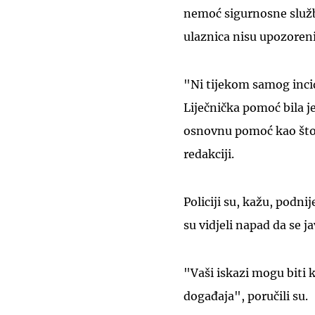
nemoć sigurnosne služb
ulaznica nisu upozoreni
"Ni tijekom samog incid
Liječnička pomoć bila j
osnovnu pomoć kao što 
redakciji.
Policiji su, kažu, podnij
su vidjeli napad da se jav
"Vaši iskazi mogu biti kl
događaja", poručili su.