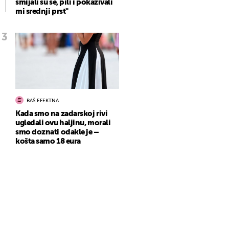
smijali su se, pili i pokazivali
mi srednji prst"
BAŠ EFEKTNA
Kada smo na zadarskoj rivi
ugledali ovu haljinu, morali
smo doznati odakle je –
košta samo 18 eura