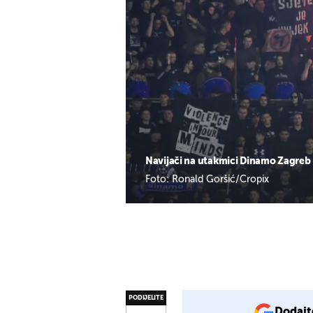
Navijači na utakmici Dinamo Zagreb 
Foto: Ronald Goršić/Cropix
PODIJELITE
Dodajt