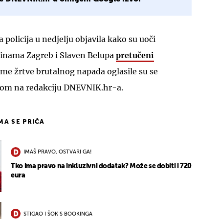
policija u nedjelju objavila kako su uoči
nama Zagreb i Slaven Belupa
pretučeni
ame žrtve brutalnog napada oglasile su se
nom na redakciju DNEVNIK.hr-a.
IMA SE PRIČA
IMAŠ PRAVO, OSTVARI GA!
Tko ima pravo na inkluzivni dodatak? Može se dobiti i 720
eura
STIGAO I ŠOK S BOOKINGA