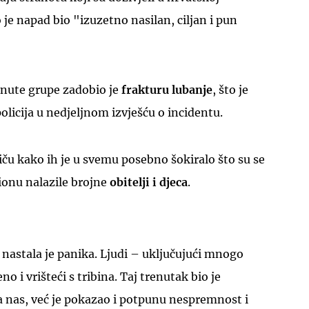
 je napad bio "izuzetno nasilan, ciljan i pun
nute grupe zadobio je
frakturu lubanje
, što je
olicija u nedjeljnom izvješću o incidentu.
UKLJUČITE NOTIFIKACIJE
tiču kako ih je u svemu posebno šokiralo što su se
ionu nalazile brojne
obitelji i djeca
.
nastala je panika. Ljudi – uključujući mnogo
no i vrišteći s tribina. Taj trenutak bio je
 nas, već je pokazao i potpunu nespremnost i