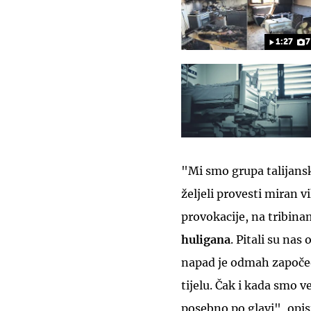
1:27
7
"Mi smo grupa talijanski
željeli provesti miran 
provokacije, na tribin
huligana
. Pitali su nas
napad je odmah započeo
tijelu. Čak i kada smo ve
posebno po glavi", opisu