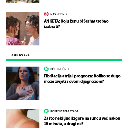
NASLJEDNIK
ANKETA: Koju ženu bi Serhat trebao
izabrati?
ZDRAVLJE
PIŠE LIJEČNIK
Fibrilacija atrija i prognoza: Koliko se dugo
može živjeti s ovom dijagnozom?
POKROVITELJ STADA
Zašto neki ljudi izgore na suncu već nakon
15 minuta, a drugi ne?