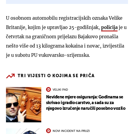
U osobnom automobilu registracijskih oznaka Velike
Britanije, kojim je upravljao 25-godišnjak,
policija
je u
četvrtak na graničnom prijelazu Bajakovo pronašla
nešto više od 13 kilograma kokaina i novac, izvijestila
je u subotu PU vukovarsko-srijemska.
TRI VIJESTI O KOJIMA SE PRIČA
VELIKI PAD
Neviđene mjere osiguranja: Godinama se
skrivao i gradio carstvo, a sada su za
njegovo izručenje naručili posebno vozilo
NOVI INCIDENT NA PRUZI