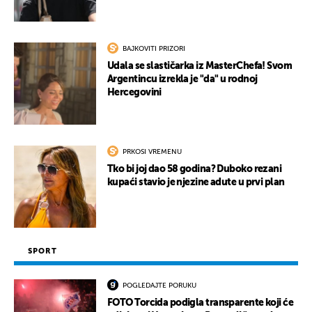
BAJKOVITI PRIZORI
Udala se slastičarka iz MasterChefa! Svom
Argentincu izrekla je "da" u rodnoj
Hercegovini
PRKOSI VREMENU
Tko bi joj dao 58 godina? Duboko rezani
kupaći stavio je njezine adute u prvi plan
SPORT
POGLEDAJTE PORUKU
FOTO Torcida podigla transparente koji će