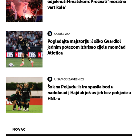
odjeknuti Hrvatskom: Prozvali "moralne
vertikale"
ODUŠEVIO
Pogledajte majstoriju: Joško Gvardiol
jednim potezom izbrisao cijelu momčad
Atletica
U SAMOJ ZAVRŠNICI
Šok na Poljudu: Istra spasila bod u
nadoknadi, Hajduk još uvijek bez pobjede u
HNL-u
NOVAC