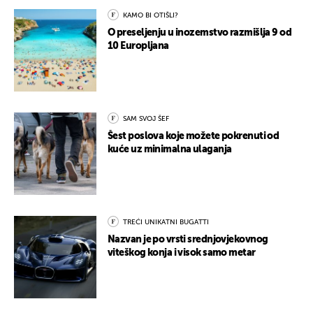
KAMO BI OTIŠLI?
O preseljenju u inozemstvo razmišlja 9 od
10 Europljana
SAM SVOJ ŠEF
Šest poslova koje možete pokrenuti od
kuće uz minimalna ulaganja
TREĆI UNIKATNI BUGATTI
Nazvan je po vrsti srednjovjekovnog
viteškog konja i visok samo metar