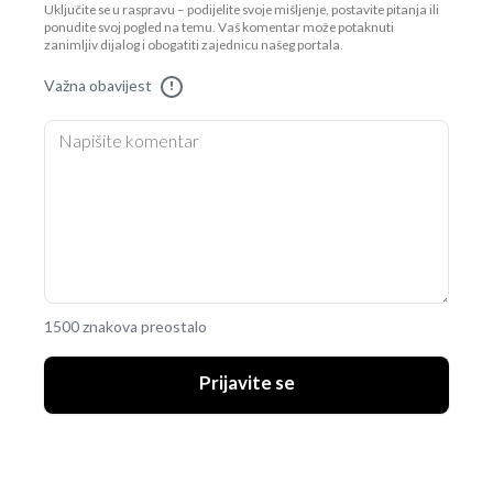
Uključite se u raspravu – podijelite svoje mišljenje, postavite pitanja ili
ponudite svoj pogled na temu. Vaš komentar može potaknuti
zanimljiv dijalog i obogatiti zajednicu našeg portala.
Važna obavijest
!
1500 znakova preostalo
Prijavite se