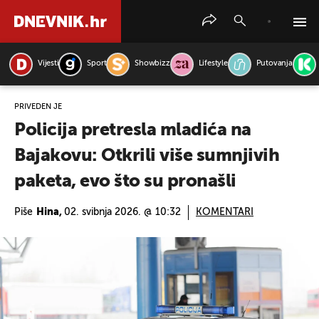
Vijesti
Sport
Showbizz
Lifestyle
Putovanja
PRETRAŽITE VIJESTI
PRIVEDEN JE
Policija pretresla mladića na
Bajakovu: Otkrili više sumnjivih
paketa, evo što su pronašli
Piše
Hina,
02. svibnja 2026. @ 10:32
KOMENTARI