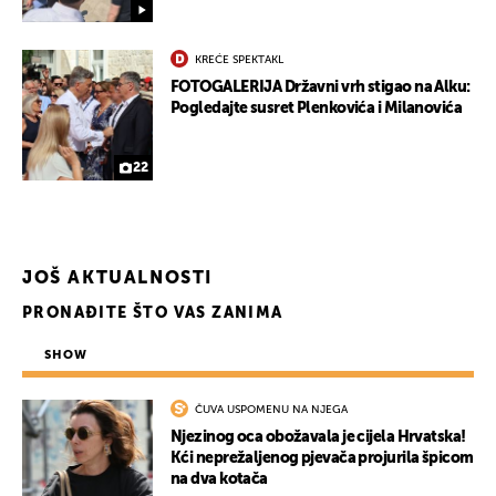
KREĆE SPEKTAKL
FOTOGALERIJA Državni vrh stigao na Alku:
Pogledajte susret Plenkovića i Milanovića
22
JOŠ AKTUALNOSTI
PRONAĐITE ŠTO VAS ZANIMA
SHOW
ČUVA USPOMENU NA NJEGA
Njezinog oca obožavala je cijela Hrvatska!
Kći neprežaljenog pjevača projurila špicom
na dva kotača