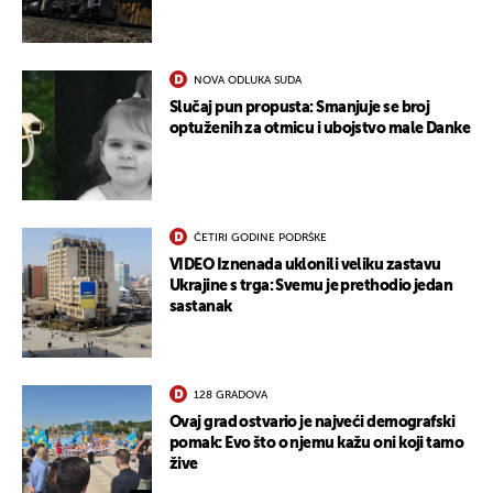
NOVA ODLUKA SUDA
Slučaj pun propusta: Smanjuje se broj
optuženih za otmicu i ubojstvo male Danke
ČETIRI GODINE PODRŠKE
VIDEO Iznenada uklonili veliku zastavu
Ukrajine s trga: Svemu je prethodio jedan
sastanak
128 GRADOVA
Ovaj grad ostvario je najveći demografski
pomak: Evo što o njemu kažu oni koji tamo
žive
UKLJUČITE NOTIFIKACIJE