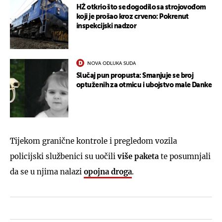
HŽ otkrio što se dogodilo sa strojovođom
koji je prošao kroz crveno: Pokrenut
inspekcijski nadzor
NOVA ODLUKA SUDA
Slučaj pun propusta: Smanjuje se broj
optuženih za otmicu i ubojstvo male Danke
Tijekom granične kontrole i pregledom vozila
policijski službenici su uočili
više paketa
te posumnjali
da se u njima nalazi
opojna droga
.