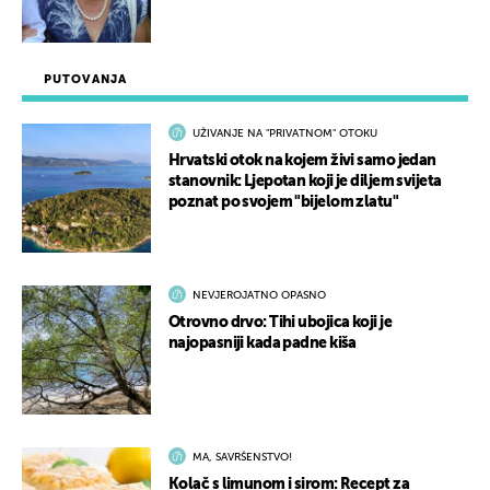
PUTOVANJA
UŽIVANJE NA "PRIVATNOM" OTOKU
Hrvatski otok na kojem živi samo jedan
stanovnik: Ljepotan koji je diljem svijeta
poznat po svojem "bijelom zlatu"
NEVJEROJATNO OPASNO
Otrovno drvo: Tihi ubojica koji je
najopasniji kada padne kiša
MA, SAVRŠENSTVO!
Kolač s limunom i sirom: Recept za