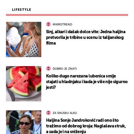
LIFESTYLE
MIKROTREND
Sinj, alkari i dašak dolce vite: Jedna haljina
pretvorila je tribine u scenu iz talijanskog
filma
DOBRO JE ZNATI
Koliko dugo narezana lubenica smije
stajati u hladnjaku i kada je više nije sigurno
jesti?
ZA SINJSKU ALKU
Haljina Sonje Jandroković radi ono što
tražimo od dobrog kroja: Naglašava struk,
a sada je i na sniženju