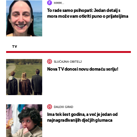
HMM…
To rade samo psihopati: Jedan detalj s
mora može vam otkriti puno o prijateljima
TV
SLUČAJNA OBITELJ
Nova TV donosi novu domaću seriju!
DALEKI GRAD
Ima tek šest godina, a već je jedan od
najnagrađivanijih dječjih glumaca