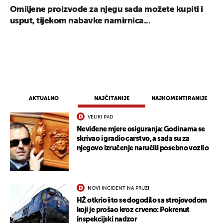
Omiljene proizvode za njegu sada možete kupiti i
usput, tijekom nabavke namirnica...
AKTUALNO
NAJČITANIJE
NAJKOMENTIRANIJE
VELIKI PAD
Neviđene mjere osiguranja: Godinama se
skrivao i gradio carstvo, a sada su za
njegovo izručenje naručili posebno vozilo
NOVI INCIDENT NA PRUZI
HŽ otkrio što se dogodilo sa strojovođom
koji je prošao kroz crveno: Pokrenut
inspekcijski nadzor