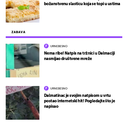
božanstvenu slasticu koja se topi u ustima
ZABAVA
URNEBESNO
Nema ribe! Natpis na tržnici u Dalmaciji
nasmijao društvene mreže
URNEBESNO
Dalmatinac je svojim natpisom u vrtu
postao internetski hit! Pogledajte što je
napisao