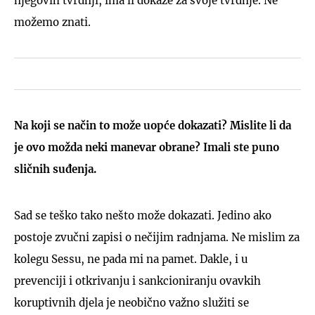
njegovih tvrdnji, ima li dokaze za svoje tvrdnje. Ne
možemo znati.
Na koji se način to može uopće dokazati? Mislite li da
je ovo možda neki manevar obrane? Imali ste puno
sličnih suđenja.
Sad se teško tako nešto može dokazati. Jedino ako
postoje zvučni zapisi o nečijim radnjama. Ne mislim za
kolegu Sessu, ne pada mi na pamet. Dakle, i u
prevenciji i otkrivanju i sankcioniranju ovavkih
koruptivnih djela je neobično važno služiti se