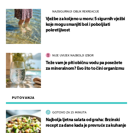
NAJSIGURNIJI OBLIK REKREACIJE
Vježbe za koljeno u moru: 5 sigurnih vježbi
koje mogu smanjiti bol i poboljšati
pokretljivost
NIJE UVIJEK NAJBOLJI IZBOR
Teže vam je piti običnu vodu pa posežete
za mineralnom? Evo što to čini organizmu
PUTOVANJA
GOTOVO ZA 15 MINUTA
Najbolja ljetna salata od graha: Brzinski
recept za dane kada je prevruće za kuhanje