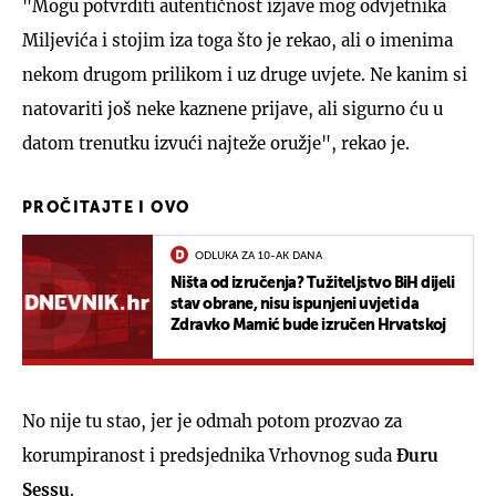
"Mogu potvrditi autentičnost izjave mog odvjetnika
Miljevića i stojim iza toga što je rekao, ali o imenima
nekom drugom prilikom i uz druge uvjete. Ne kanim si
natovariti još neke kaznene prijave, ali sigurno ću u
datom trenutku izvući najteže oružje", rekao je.
PROČITAJTE I OVO
ODLUKA ZA 10-AK DANA
Ništa od izručenja? Tužiteljstvo BiH dijeli
stav obrane, nisu ispunjeni uvjeti da
Zdravko Mamić bude izručen Hrvatskoj
No nije tu stao, jer je odmah potom prozvao za
korumpiranost i predsjednika Vrhovnog suda
Đuru
Sessu
.