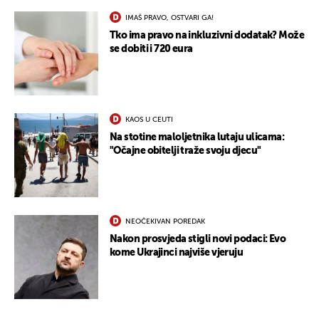
IMAŠ PRAVO, OSTVARI GA!
Tko ima pravo na inkluzivni dodatak? Može
se dobiti i 720 eura
KAOS U CEUTI
Na stotine maloljetnika lutaju ulicama:
"Očajne obitelji traže svoju djecu"
NEOČEKIVAN POREDAK
Nakon prosvjeda stigli novi podaci: Evo
kome Ukrajinci najviše vjeruju