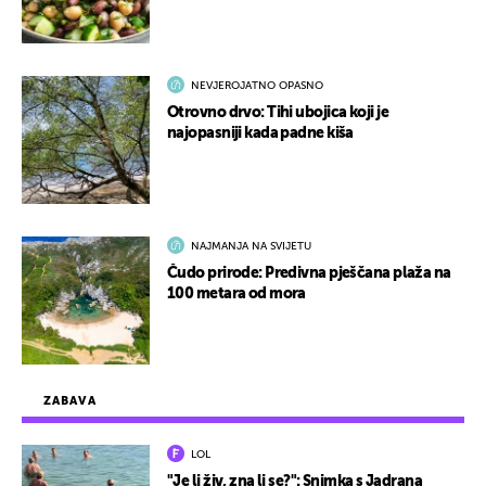
NEVJEROJATNO OPASNO
Otrovno drvo: Tihi ubojica koji je
najopasniji kada padne kiša
NAJMANJA NA SVIJETU
Čudo prirode: Predivna pješčana plaža na
100 metara od mora
ZABAVA
LOL
"Je li živ, zna li se?": Snimka s Jadrana