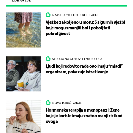
ZDRAVLJE
NAJSIGURNIJI OBLIK REKREACIJE
Vježbe za koljeno u moru: 5 sigurnih vježbi
koje mogu smanjiti bol i poboljšati
pokretljivost
STUDIJA NA GOTOVO 1.900 OSOBA
Ljudi koji redovito rade ovo imaju “mlađi”
organizam, pokazuje istraživanje
NOVO ISTRAŽIVANJE
Hormonska terapija u menopauzi: Žene
koje je koriste imaju znatno manji rizik od
ovoga