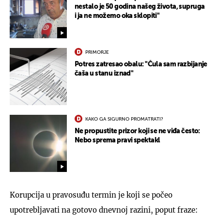
nestalo je 50 godina našeg života, supruga
i ja ne možemo oka sklopiti"
PRIMORJE
Potres zatresao obalu: "Čula sam razbijanje
čaša u stanu iznad"
KAKO GA SIGURNO PROMATRATI?
Ne propustite prizor koji se ne viđa često:
Nebo sprema pravi spektakl
Korupcija u pravosuđu termin je koji se počeo
upotrebljavati na gotovo dnevnoj razini, poput fraze: