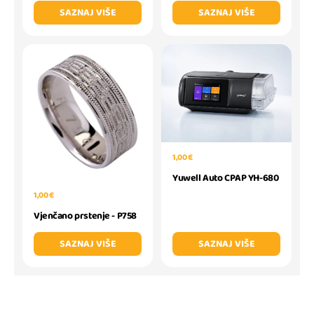
SAZNAJ VIŠE
SAZNAJ VIŠE
1,00 €
Yuwell Auto CPAP YH-680
1,00 €
Vjenčano prstenje - P758
SAZNAJ VIŠE
SAZNAJ VIŠE