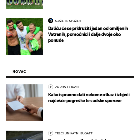
SLAŽE SE STOŽER
Daliću će se pridružiti jedan od omiljenih
Vatrenih, pomoćnici i dalje dvoje oko
ponude
NOVAC
ZA POSLODAVCE
Kako ispravno dati nekome otkaz i izbjeći
najčešće pogreške te sudske sporove
TREĆI UNIKATNI BUGATTI