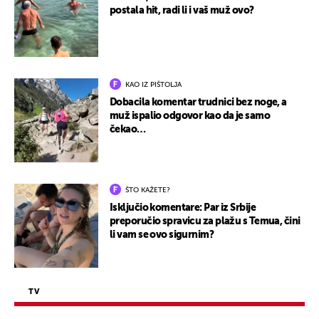
postala hit, radi li i vaš muž ovo?
KAO IZ PIŠTOLJA
Dobacila komentar trudnici bez noge, a
muž ispalio odgovor kao da je samo
čekao…
ŠTO KAŽETE?
Isključio komentare: Par iz Srbije
preporučio spravicu za plažu s Temua, čini
li vam se ovo sigurnim?
TV