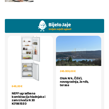
245.000,00 €
Otok Krk, Čižići,
novogradnja, 2s+db,
terasa
649,00 €
NEFF ugradbena
kombinacija hladnjaka i
zamrzivača N 30
KI7861SE0