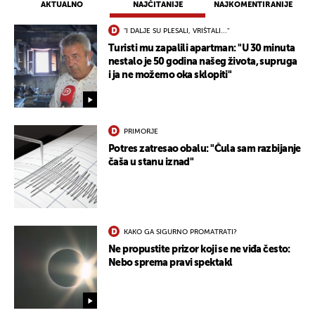
AKTUALNO
NAJČITANIJE
NAJKOMENTIRANIJE
"I DALJE SU PLESALI, VRIŠTALI..."
Turisti mu zapalili apartman: "U 30 minuta
nestalo je 50 godina našeg života, supruga
i ja ne možemo oka sklopiti"
PRIMORJE
Potres zatresao obalu: "Čula sam razbijanje
čaša u stanu iznad"
KAKO GA SIGURNO PROMATRATI?
Ne propustite prizor koji se ne viđa često:
Nebo sprema pravi spektakl