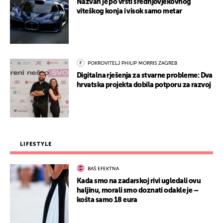
Nazvan je po vrsti srednjovjekovnog
viteškog konja i visok samo metar
POKROVITELJ PHILIP MORRIS ZAGREB
Digitalna rješenja za stvarne probleme: Dva
hrvatska projekta dobila potporu za razvoj
LIFESTYLE
BAŠ EFEKTNA
Kada smo na zadarskoj rivi ugledali ovu
haljinu, morali smo doznati odakle je –
košta samo 18 eura