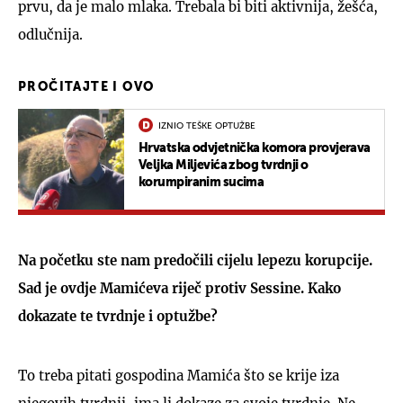
prvu, da je malo mlaka. Trebala bi biti aktivnija, žešća,
odlučnija.
PROČITAJTE I OVO
IZNIO TEŠKE OPTUŽBE
Hrvatska odvjetnička komora provjerava
Veljka Miljevića zbog tvrdnji o
korumpiranim sucima
Na početku ste nam predočili cijelu lepezu korupcije.
Sad je ovdje Mamićeva riječ protiv Sessine. Kako
dokazate te tvrdnje i optužbe?
To treba pitati gospodina Mamića što se krije iza