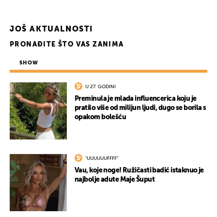
JOŠ AKTUALNOSTI
PRONAĐITE ŠTO VAS ZANIMA
SHOW
U 27. GODINI
Preminula je mlada influencerica koju je
pratilo više od milijun ljudi, dugo se borila s
opakom bolešću
"UUUUUUFFFF"
Vau, koje noge! Ružičasti badić istaknuo je
najbolje adute Maje Šuput