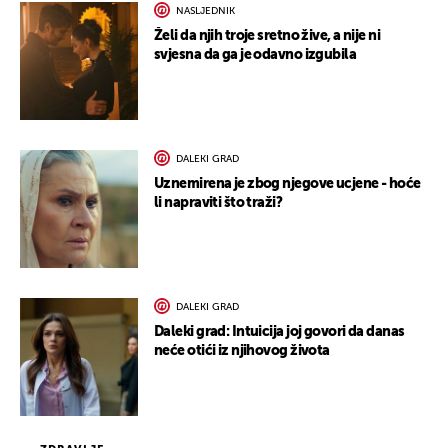
NASLJEDNIK
Želi da njih troje sretno žive, a nije ni
svjesna da ga je odavno izgubila
DALEKI GRAD
Uznemirena je zbog njegove ucjene - hoće
li napraviti što traži?
DALEKI GRAD
Daleki grad: Intuicija joj govori da danas
neće otići iz njihovog života