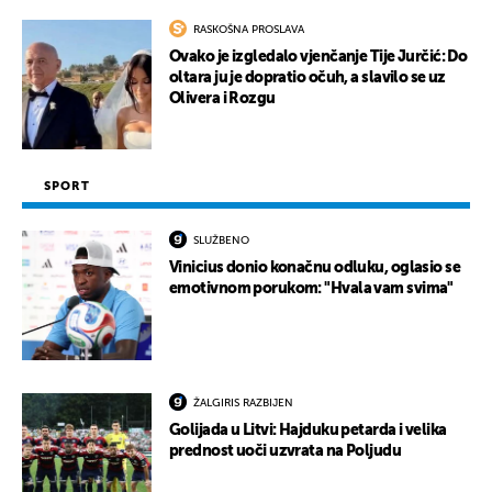
RASKOŠNA PROSLAVA
Ovako je izgledalo vjenčanje Tije Jurčić: Do
oltara ju je dopratio očuh, a slavilo se uz
Olivera i Rozgu
SPORT
SLUŽBENO
Vinicius donio konačnu odluku, oglasio se
emotivnom porukom: "Hvala vam svima"
ŽALGIRIS RAZBIJEN
Golijada u Litvi: Hajduku petarda i velika
prednost uoči uzvrata na Poljudu