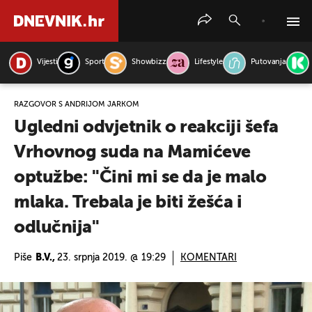
Vijesti
Sport
Showbizz
Lifestyle
Putovanja
PRETRAŽITE VIJESTI
RAZGOVOR S ANDRIJOM JARKOM
Ugledni odvjetnik o reakciji šefa
Vrhovnog suda na Mamićeve
optužbe: ''Čini mi se da je malo
mlaka. Trebala je biti žešća i
odlučnija''
Piše
B.V.,
23. srpnja 2019. @ 19:29
KOMENTARI