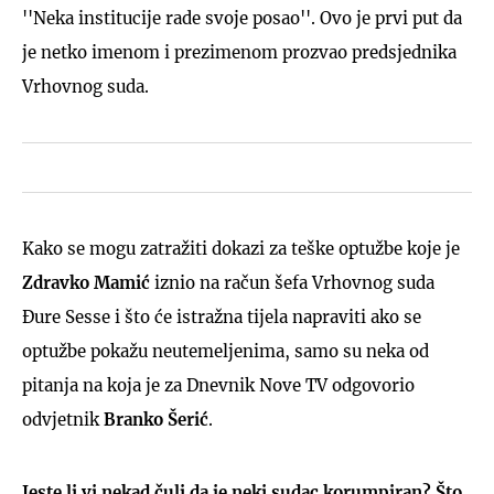
''Neka institucije rade svoje posao''. Ovo je prvi put da
je netko imenom i prezimenom prozvao predsjednika
Vrhovnog suda.
Kako se mogu zatražiti dokazi za teške optužbe koje je
Zdravko Mamić
iznio na račun šefa Vrhovnog suda
Đure Sesse i što će istražna tijela napraviti ako se
optužbe pokažu neutemeljenima, samo su neka od
pitanja na koja je za Dnevnik Nove TV odgovorio
odvjetnik
Branko Šerić
.
Jeste li vi nekad čuli da je neki sudac korumpiran? Što