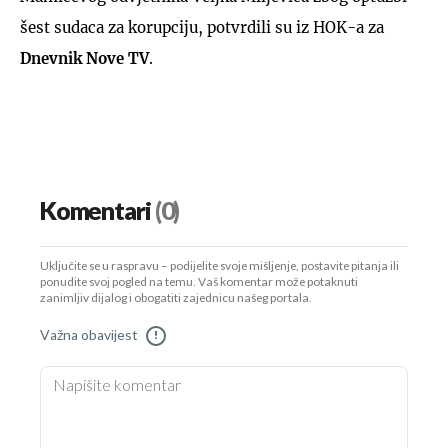
šest sudaca za korupciju, potvrdili su iz HOK-a za
Dnevnik Nove TV
.
Komentari
(0)
Uključite se u raspravu – podijelite svoje mišljenje, postavite pitanja ili
ponudite svoj pogled na temu. Vaš komentar može potaknuti
zanimljiv dijalog i obogatiti zajednicu našeg portala.
Važna obavijest
!