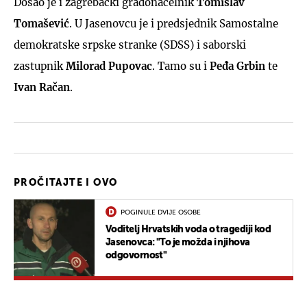
Došao je i zagrebački gradonačelnik
Tomislav
Tomašević
. U Jasenovcu je i predsjednik Samostalne
demokratske srpske stranke (SDSS) i saborski
zastupnik
Milorad Pupovac
. Tamo su i
Peđa Grbin
te
Ivan Račan
.
PROČITAJTE I OVO
POGINULE DVIJE OSOBE
Voditelj Hrvatskih voda o tragediji kod
Jasenovca: "To je možda i njihova
odgovornost"