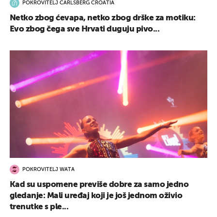
POKROVITELJ CARLSBERG CROATIA
Netko zbog ćevapa, netko zbog drške za motiku:
Evo zbog čega sve Hrvati duguju pivo...
POKROVITELJ WATA
Kad su uspomene previše dobre za samo jedno
gledanje: Mali uređaj koji je još jednom oživio
trenutke s ple...