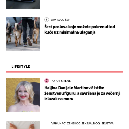
SAM SVOJ ŠEF
Šest poslova koje možete pokrenuti od
kuće uz minimalna ulaganja
LIFESTYLE
POPUT SIRENE
Haljina Danijele Martinović ističe
ženstvenu figuru, a savršena je za večernji
izlazak na moru
"VRHUNAC" ŽENSKOG SEKSUALNOG ISKUSTVA