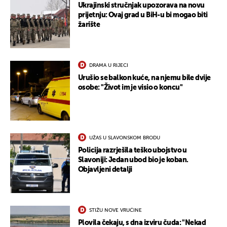
Ukrajinski stručnjak upozorava na novu
prijetnju: Ovaj grad u BiH-u bi mogao biti
žarište
DRAMA U RIJECI
Urušio se balkon kuće, na njemu bile dvije
osobe: "Život im je visio o koncu"
UŽAS U SLAVONSKOM BRODU
Policija razrješila teško ubojstvo u
Slavoniji: Jedan ubod bio je koban.
Objavljeni detalji
STIŽU NOVE VRUĆINE
Plovila čekaju, s dna izviru čuda: "Nekad