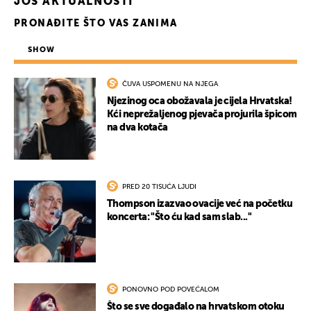
JOŠ AKTUALNOSTI
PRONAĐITE ŠTO VAS ZANIMA
SHOW
ČUVA USPOMENU NA NJEGA
Njezinog oca obožavala je cijela Hrvatska!
Kći neprežaljenog pjevača projurila špicom
na dva kotača
PRED 20 TISUĆA LJUDI
Thompson izazvao ovacije već na početku
koncerta: "Što ću kad sam slab..."
PONOVNO POD POVEĆALOM
Što se sve događalo na hrvatskom otoku