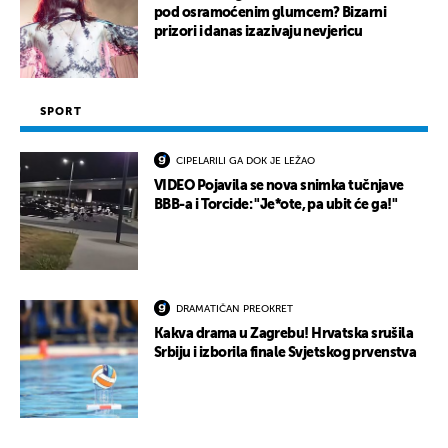
pod osramoćenim glumcem? Bizarni
prizori i danas izazivaju nevjericu
SPORT
CIPELARILI GA DOK JE LEŽAO
VIDEO Pojavila se nova snimka tučnjave
BBB-a i Torcide: "Je*ote, pa ubit će ga!"
DRAMATIČAN PREOKRET
Kakva drama u Zagrebu! Hrvatska srušila
Srbiju i izborila finale Svjetskog prvenstva