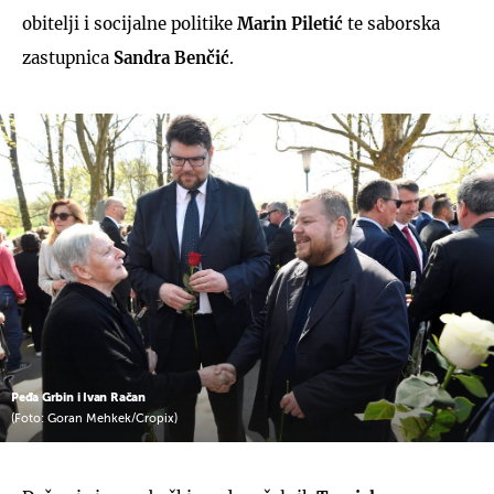
obitelji i socijalne politike
Marin Piletić
te saborska
zastupnica
Sandra Benčić
.
Peđa Grbin i Ivan Račan
(Foto: Goran Mehkek/Cropix)