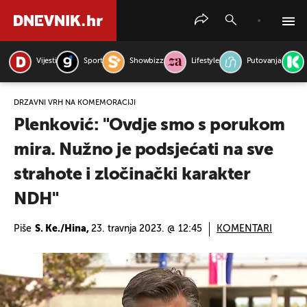
Vijesti
Sport
Showbizz
Lifestyle
Putovanja
PRETRAŽITE VIJESTI
DRŽAVNI VRH NA KOMEMORACIJI
Plenković: "Ovdje smo s porukom
mira. Nužno je podsjećati na sve
strahote i zločinački karakter
NDH"
Piše
S. Ke./Hina,
23. travnja 2023. @ 12:45
KOMENTARI