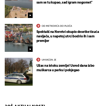
sam se tu kupao, sad igram nogomet"
OD METKOVIĆA DO PLOČA
Spektakl na Neretvi okupio desetke tisuća
navijača, u napetoj utrci bodrio ih i sam
premijer
UHVAĆEN JE
Užas na istoku zemlje! Usred dana izbo
muškarca u parku i pobjegao