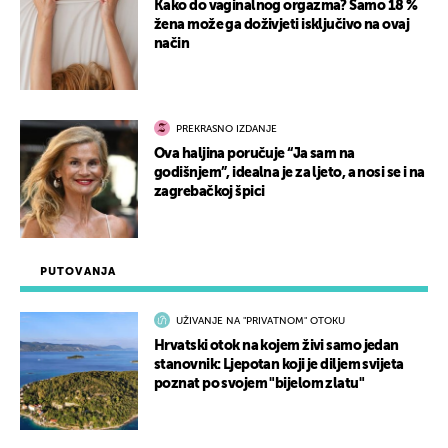
Kako do vaginalnog orgazma? Samo 18 %
žena može ga doživjeti isključivo na ovaj
način
PREKRASNO IZDANJE
Ova haljina poručuje “Ja sam na
godišnjem”, idealna je za ljeto, a nosi se i na
zagrebačkoj špici
PUTOVANJA
UŽIVANJE NA "PRIVATNOM" OTOKU
Hrvatski otok na kojem živi samo jedan
stanovnik: Ljepotan koji je diljem svijeta
poznat po svojem "bijelom zlatu"