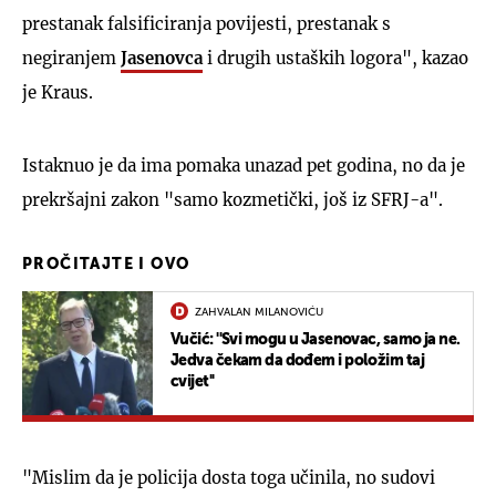
prestanak falsificiranja povijesti, prestanak s
negiranjem
Jasenovca
i drugih ustaških logora", kazao
je Kraus.
Istaknuo je da ima pomaka unazad pet godina, no da je
prekršajni zakon "samo kozmetički, još iz SFRJ-a".
PROČITAJTE I OVO
ZAHVALAN MILANOVIĆU
Vučić: ''Svi mogu u Jasenovac, samo ja ne.
Jedva čekam da dođem i položim taj
cvijet''
"Mislim da je policija dosta toga učinila, no sudovi