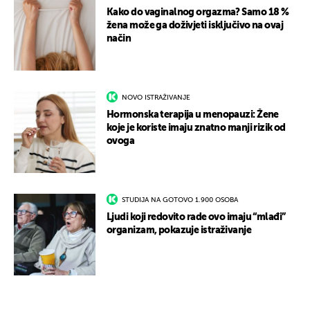
Kako do vaginalnog orgazma? Samo 18 %
žena može ga doživjeti isključivo na ovaj
način
NOVO ISTRAŽIVANJE
Hormonska terapija u menopauzi: Žene
koje je koriste imaju znatno manji rizik od
ovoga
STUDIJA NA GOTOVO 1.900 OSOBA
Ljudi koji redovito rade ovo imaju “mlađi”
organizam, pokazuje istraživanje