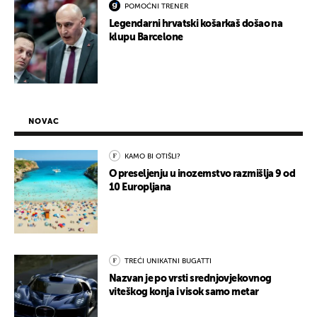
POMOĆNI TRENER
Legendarni hrvatski košarkaš došao na
klupu Barcelone
NOVAC
KAMO BI OTIŠLI?
O preseljenju u inozemstvo razmišlja 9 od
10 Europljana
TREĆI UNIKATNI BUGATTI
Nazvan je po vrsti srednjovjekovnog
viteškog konja i visok samo metar