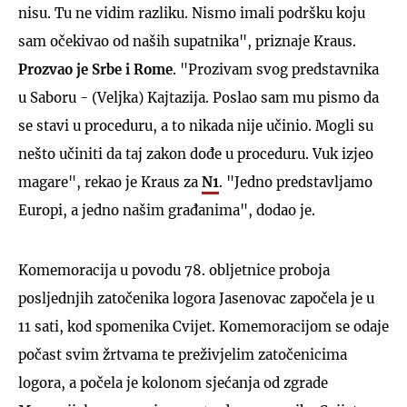
nisu. Tu ne vidim razliku. Nismo imali podršku koju
sam očekivao od naših supatnika", priznaje Kraus.
Prozvao je Srbe i Rome
. "Prozivam svog predstavnika
u Saboru - (Veljka) Kajtazija. Poslao sam mu pismo da
se stavi u proceduru, a to nikada nije učinio. Mogli su
nešto učiniti da taj zakon dođe u proceduru. Vuk izjeo
magare", rekao je Kraus za
N1
. "Jedno predstavljamo
Europi, a jedno našim građanima", dodao je.
Komemoracija u povodu 78. obljetnice proboja
posljednjih zatočenika logora Jasenovac započela je u
11 sati, kod spomenika Cvijet. Komemoracijom se odaje
počast svim žrtvama te preživjelim zatočenicima
logora, a počela je kolonom sjećanja od zgrade