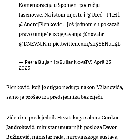
Komemoracija u Spomen-području
Jasenovac. Na istom mjestu i
@Ured_PRH
i
@AndrejPlenkovic
.. Još jednom su pokazali
pravo umijeće izbjegavanja
@novahr
@DNEVNIKhr
pic.twitter.com/sh5YENbL4L
— Petra Buljan (@BuljanNovaTV)
April 23,
2023
Plenković, koji je stigao nedugo nakon Milanovića,
samo je prošao iza predsjednika bez riječi.
Viđeni su predsjednik Hrvatskoga sabora
Gordan
Jandroković
, ministar unutarnjih poslova
Davor
Božinović
, ministar rada, mirovinskoga sustava,