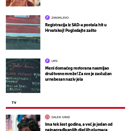
ZANIMLJIVO
Registracija iz SAD-a postala hit u
Hrvatskoj! Pogledajte zašto
UPS!
Meni domaćeg restorana nasmijao
društvene mreže! Za sve je zaslužan
urnebesan naziv jela
TV
DALEKI GRAD
Ima tek šest godina, a već je jedan od
najnagrađivanijih dječjih glumaca