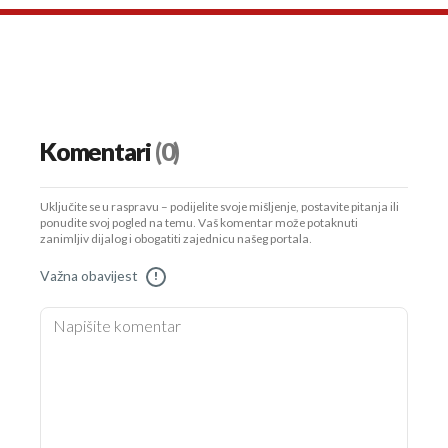
UKLJUČITE NOTIFIKACIJE
Komentari
(0)
Uključite se u raspravu – podijelite svoje mišljenje, postavite pitanja ili
ponudite svoj pogled na temu. Vaš komentar može potaknuti
zanimljiv dijalog i obogatiti zajednicu našeg portala.
Važna obavijest
!