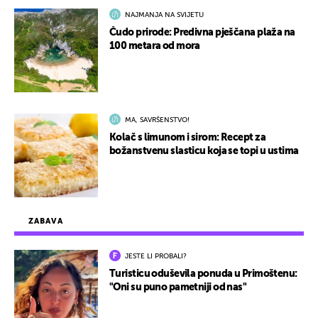
NAJMANJA NA SVIJETU
Čudo prirode: Predivna pješčana plaža na
100 metara od mora
MA, SAVRŠENSTVO!
Kolač s limunom i sirom: Recept za
božanstvenu slasticu koja se topi u ustima
ZABAVA
JESTE LI PROBALI?
Turisticu oduševila ponuda u Primoštenu:
"Oni su puno pametniji od nas"