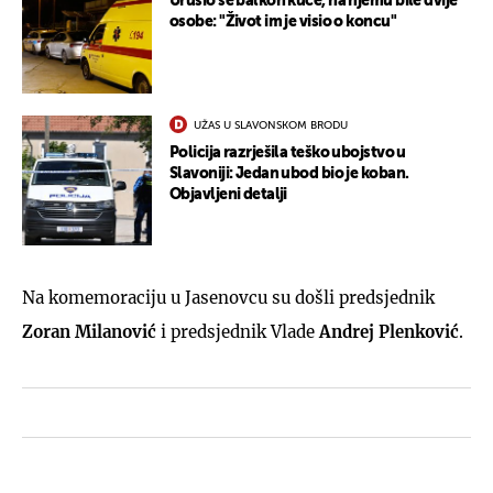
Urušio se balkon kuće, na njemu bile dvije
osobe: "Život im je visio o koncu"
UŽAS U SLAVONSKOM BRODU
Policija razrješila teško ubojstvo u
Slavoniji: Jedan ubod bio je koban.
Objavljeni detalji
Na komemoraciju u Jasenovcu su došli predsjednik
Zoran Milanović
i predsjednik Vlade
Andrej Plenković
.