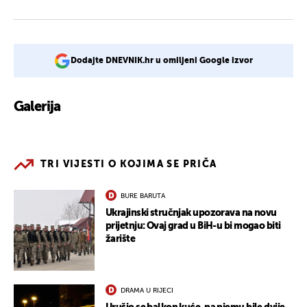
Dodajte DNEVNIK.hr u omiljeni Google izvor
Galerija
12
TRI VIJESTI O KOJIMA SE PRIČA
BURE BARUTA
Ukrajinski stručnjak upozorava na novu
prijetnju: Ovaj grad u BiH-u bi mogao biti
žarište
DRAMA U RIJECI