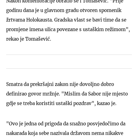
Nakon komemoracije obratio se i Tomašević. "Prije
godinu dana je u glavnom gradu otvoren spomenik
žrtvama Holokausta. Gradska vlast se bavi time da se
promjene imena ulica povezane s ustaškim režimom",
rekao je Tomašević.
Smatra da prekršajni zakon nije dovoljno dobro
definirao govor mržnje. "Mislim da Sabor nije mjesto
gdje se treba koristiti ustaški pozdrav", kazao je.
"Ovo je jedna od prigoda da snažno posvjedočimo da
nakarada koja sebe nazivala državom nema nikakve