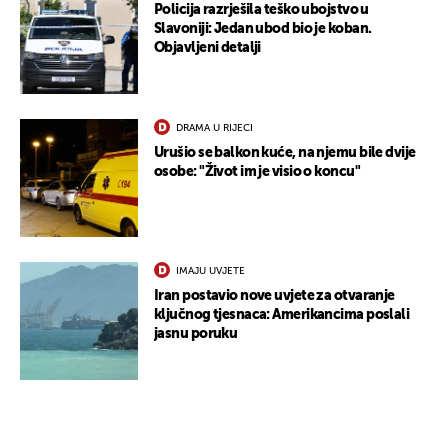
Policija razrješila teško ubojstvo u
Slavoniji: Jedan ubod bio je koban.
Objavljeni detalji
DRAMA U RIJECI
Urušio se balkon kuće, na njemu bile dvije
osobe: "Život im je visio o koncu"
IMAJU UVJETE
Iran postavio nove uvjete za otvaranje
ključnog tjesnaca: Amerikancima poslali
jasnu poruku