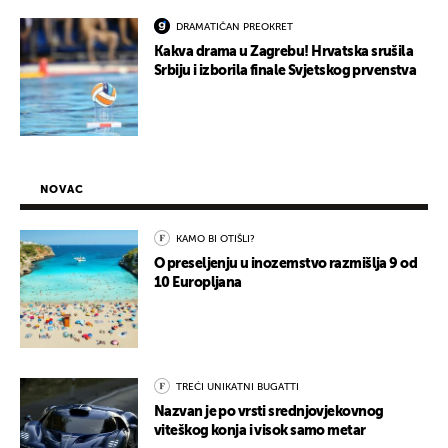
DRAMATIČAN PREOKRET
Kakva drama u Zagrebu! Hrvatska srušila
Srbiju i izborila finale Svjetskog prvenstva
NOVAC
KAMO BI OTIŠLI?
O preseljenju u inozemstvo razmišlja 9 od
10 Europljana
TREĆI UNIKATNI BUGATTI
Nazvan je po vrsti srednjovjekovnog
viteškog konja i visok samo metar