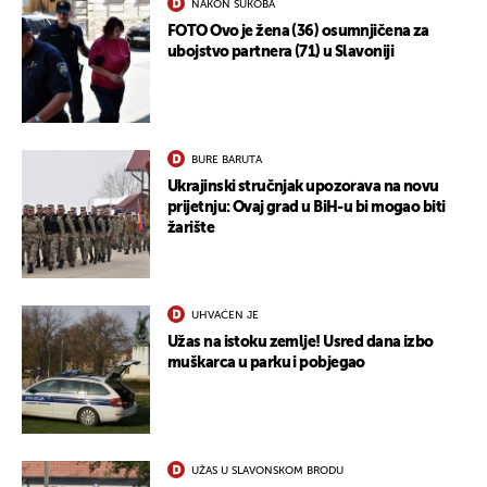
NAKON SUKOBA
FOTO Ovo je žena (36) osumnjičena za
ubojstvo partnera (71) u Slavoniji
BURE BARUTA
Ukrajinski stručnjak upozorava na novu
prijetnju: Ovaj grad u BiH-u bi mogao biti
žarište
UKLJUČITE NOTIFIKACIJE
UHVAĆEN JE
Užas na istoku zemlje! Usred dana izbo
muškarca u parku i pobjegao
UŽAS U SLAVONSKOM BRODU