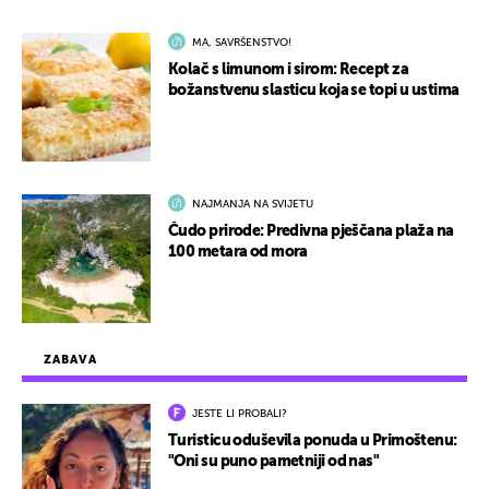
MA, SAVRŠENSTVO!
Kolač s limunom i sirom: Recept za
božanstvenu slasticu koja se topi u ustima
NAJMANJA NA SVIJETU
Čudo prirode: Predivna pješčana plaža na
100 metara od mora
ZABAVA
JESTE LI PROBALI?
Turisticu oduševila ponuda u Primoštenu:
"Oni su puno pametniji od nas"