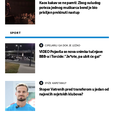
Kaos kakav se ne pamti: Zbog suludog
poteza jednog muškarca bend je bio
prisiljen prekinuti nastup
SPORT
CIPELARILI GA DOK JE LEŽAO
VIDEO Pojavila se nova snimka tučnjave
BBB-a i Torcide: "Je*ote, pa ubit će ga!"
STIŽE KAPETANU?
Stoper Vatrenih pred transferom u jedan od
najvećih svjetskih klubova?