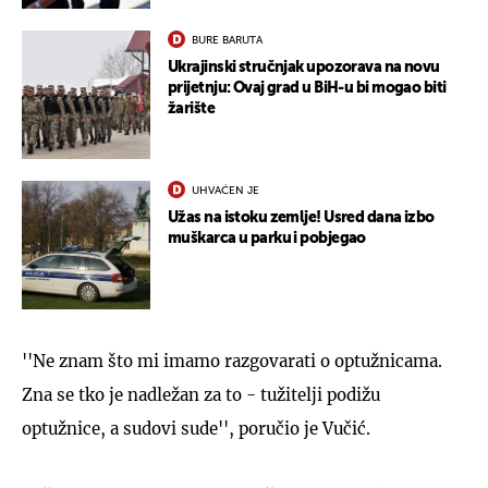
BURE BARUTA
Ukrajinski stručnjak upozorava na novu
prijetnju: Ovaj grad u BiH-u bi mogao biti
žarište
UHVAĆEN JE
Užas na istoku zemlje! Usred dana izbo
muškarca u parku i pobjegao
''Ne znam što mi imamo razgovarati o optužnicama.
Zna se tko je nadležan za to - tužitelji podižu
optužnice, a sudovi sude'', poručio je Vučić.