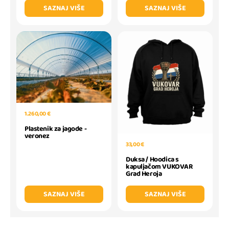
SAZNAJ VIŠE
SAZNAJ VIŠE
1.260,00 €
Plastenik za jagode -
veronez
33,00 €
Duksa / Hoodica s
kapuljačom VUKOVAR
Grad Heroja
SAZNAJ VIŠE
SAZNAJ VIŠE