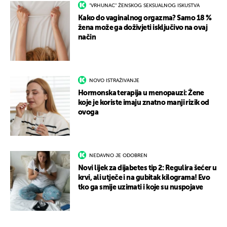
"VRHUNAC" ŽENSKOG SEKSUALNOG ISKUSTVA
Kako do vaginalnog orgazma? Samo 18 %
žena može ga doživjeti isključivo na ovaj
način
NOVO ISTRAŽIVANJE
Hormonska terapija u menopauzi: Žene
koje je koriste imaju znatno manji rizik od
ovoga
NEDAVNO JE ODOBREN
Novi lijek za dijabetes tip 2: Regulira šećer u
krvi, ali utječe i na gubitak kilograma! Evo
tko ga smije uzimati i koje su nuspojave