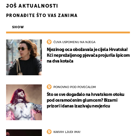
JOŠ AKTUALNOSTI
PRONAĐITE ŠTO VAS ZANIMA
SHOW
ČUVA USPOMENU NA NJEGA
Njezinog oca obožavala je cijela Hrvatska!
Kći neprežaljenog pjevača projurila špicom
na dva kotača
PONOVNO POD POVEĆALOM
Što se sve događalo na hrvatskom otoku
pod osramoćenim glumcem? Bizarni
prizori i danas izazivaju nevjericu
KAKVIH LJUDI IMA!