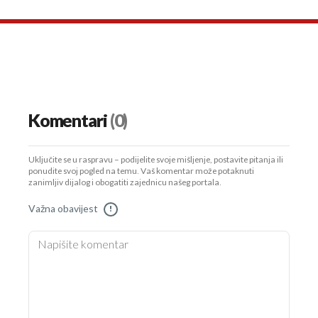
Komentari
(0)
Uključite se u raspravu – podijelite svoje mišljenje, postavite pitanja ili
ponudite svoj pogled na temu. Vaš komentar može potaknuti
zanimljiv dijalog i obogatiti zajednicu našeg portala.
Važna obavijest
!