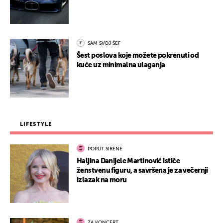
SAM SVOJ ŠEF
Šest poslova koje možete pokrenuti od
kuće uz minimalna ulaganja
LIFESTYLE
POPUT SIRENE
Haljina Danijele Martinović ističe
ženstvenu figuru, a savršena je za večernji
izlazak na moru
ZA KONCERT