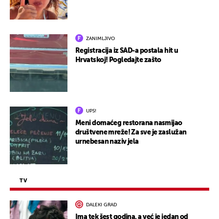
ZANIMLJIVO
Registracija iz SAD-a postala hit u
Hrvatskoj! Pogledajte zašto
UPS!
Meni domaćeg restorana nasmijao
društvene mreže! Za sve je zaslužan
urnebesan naziv jela
TV
DALEKI GRAD
Ima tek šest godina, a već je jedan od