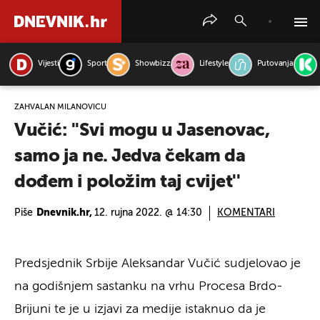
Vijesti
Sport
Showbizz
Lifestyle
Putovanja
PRETRAŽITE VIJESTI
ZAHVALAN MILANOVIĆU
Vučić: ''Svi mogu u Jasenovac,
samo ja ne. Jedva čekam da
dođem i položim taj cvijet''
Piše
Dnevnik.hr,
12. rujna 2022. @ 14:30
KOMENTARI
Predsjednik Srbije Aleksandar Vučić sudjelovao je
na godišnjem sastanku na vrhu Procesa Brdo-
Brijuni te je u izjavi za medije istaknuo da je