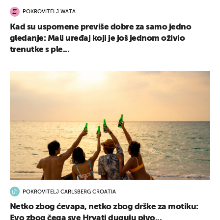
POKROVITELJ WATA
Kad su uspomene previše dobre za samo jedno
gledanje: Mali uređaj koji je još jednom oživio
trenutke s ple...
POKROVITELJ CARLSBERG CROATIA
Netko zbog ćevapa, netko zbog drške za motiku:
Evo zbog čega sve Hrvati duguju pivo...