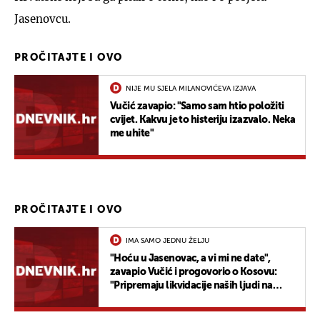
Jasenovcu.
PROČITAJTE I OVO
NIJE MU SJELA MILANOVIĆEVA IZJAVA
Vučić zavapio: "Samo sam htio položiti
cvijet. Kakvu je to histeriju izazvalo. Neka
me uhite"
PROČITAJTE I OVO
IMA SAMO JEDNU ŽELJU
"Hoću u Jasenovac, a vi mi ne date",
zavapio Vučić i progovorio o Kosovu:
"Pripremaju likvidacije naših ljudi na
sjeveru"