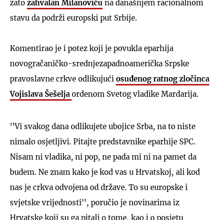
zato
zahvalan Milanoviću
na današnjem racionalnom
stavu da podrži europski put Srbije.
Komentirao je i potez koji je povukla eparhija
novogračaničko-srednjezapadnoamerička Srpske
pravoslavne crkve odlikujući
osuđenog ratnog zločinca
Vojislava Šešelja
ordenom Svetog vladike Mardarija.
''Vi svakog dana odlikujete ubojice Srba, na to niste
nimalo osjetljivi. Pitajte predstavnike eparhije SPC.
Nisam ni vladika, ni pop, ne pada mi ni na pamet da
budem. Ne znam kako je kod vas u Hrvatskoj, ali kod
nas je crkva odvojena od države. To su europske i
svjetske vrijednosti'', poručio je novinarima iz
Hrvatske koji su ga pitali o tome, kao i o posjetu