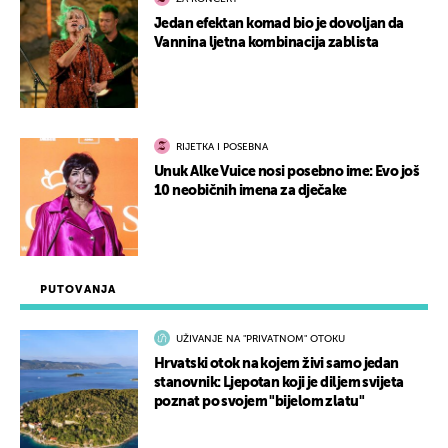
Jedan efektan komad bio je dovoljan da
Vannina ljetna kombinacija zablista
RIJETKA I POSEBNA
Unuk Alke Vuice nosi posebno ime: Evo još
10 neobičnih imena za dječake
PUTOVANJA
UŽIVANJE NA "PRIVATNOM" OTOKU
Hrvatski otok na kojem živi samo jedan
stanovnik: Ljepotan koji je diljem svijeta
poznat po svojem "bijelom zlatu"