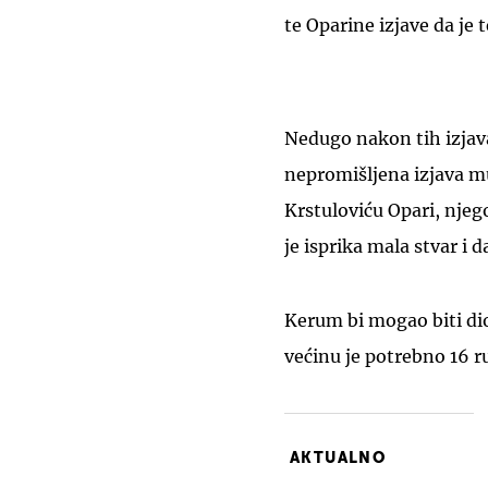
te Oparine izjave da je
Nedugo nakon tih izjav
nepromišljena izjava mu
Krstuloviću Opari, njeg
je isprika mala stvar i d
Kerum bi mogao biti d
većinu je potrebno 16 r
AKTUALNO