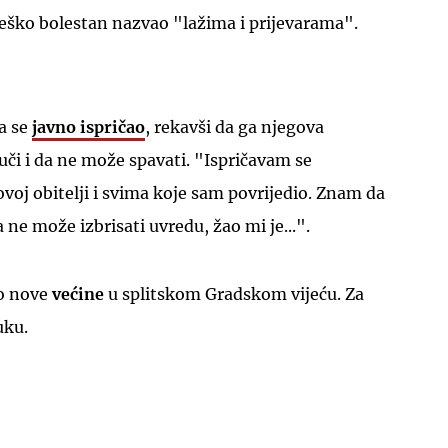
 teško bolestan nazvao "lažima i prijevarama".
a se
javno ispričao
, rekavši da ga njegova
či i da ne može spavati. "Ispričavam se
ovoj obitelji i svima koje sam povrijedio. Znam da
a ne može izbrisati uvredu, žao mi je...".
io nove
većine
u splitskom Gradskom vijeću. Za
uku.