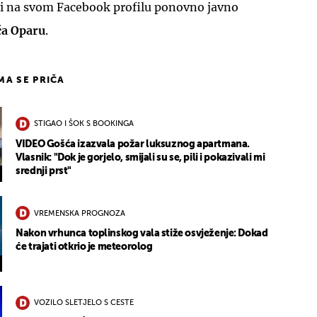
vi na svom Facebook profilu ponovno javno
ća Oparu
.
IMA SE PRIČA
STIGAO I ŠOK S BOOKINGA
VIDEO Gošća izazvala požar luksuznog apartmana.
Vlasnik: "Dok je gorjelo, smijali su se, pili i pokazivali mi
srednji prst"
VREMENSKA PROGNOZA
Nakon vrhunca toplinskog vala stiže osvježenje: Dokad
će trajati otkrio je meteorolog
VOZILO SLETJELO S CESTE