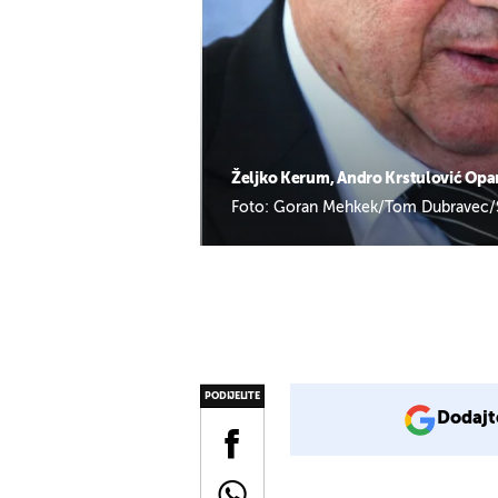
Željko Kerum, Andro Krstulović Opa
Foto: Goran Mehkek/Tom Dubravec/
PODIJELITE
Dodajt