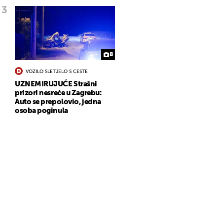
8
VOZILO SLETJELO S CESTE
UZNEMIRUJUĆE Strašni
prizori nesreće u Zagrebu:
Auto se prepolovio, jedna
osoba poginula