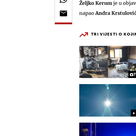
Željko Kerum
je u obja
napao
Andra Krstulovi
TRI VIJESTI O KOJ
7