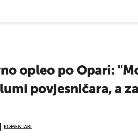
E VIJESTI
o opleo po Opari: "Mo
lumi povjesničara, a z
KOMENTARI