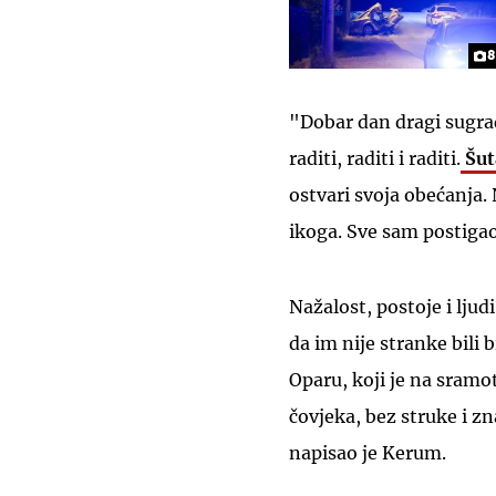
8
"Dobar dan dragi sugrađan
raditi, raditi i raditi.
Šut
ostvari svoja obećanja. 
ikoga. Sve sam postiga
Nažalost, postoje i ljudi
da im nije stranke bili
Oparu, koji je na sram
čovjeka, bez struke i zn
napisao je Kerum.