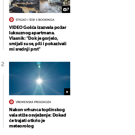
7
STIGAO I ŠOK S BOOKINGA
VIDEO Gošća izazvala požar
luksuznog apartmana.
Vlasnik: "Dok je gorjelo,
smijali su se, pili i pokazivali
mi srednji prst"
VREMENSKA PROGNOZA
Nakon vrhunca toplinskog
vala stiže osvježenje: Dokad
će trajati otkrio je
meteorolog