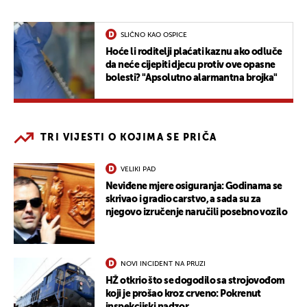
SLIČNO KAO OSPICE
Hoće li roditelji plaćati kaznu ako odluče
da neće cijepiti djecu protiv ove opasne
bolesti? "Apsolutno alarmantna brojka"
TRI VIJESTI O KOJIMA SE PRIČA
VELIKI PAD
Neviđene mjere osiguranja: Godinama se
skrivao i gradio carstvo, a sada su za
njegovo izručenje naručili posebno vozilo
NOVI INCIDENT NA PRUZI
HŽ otkrio što se dogodilo sa strojovođom
koji je prošao kroz crveno: Pokrenut
inspekcijski nadzor