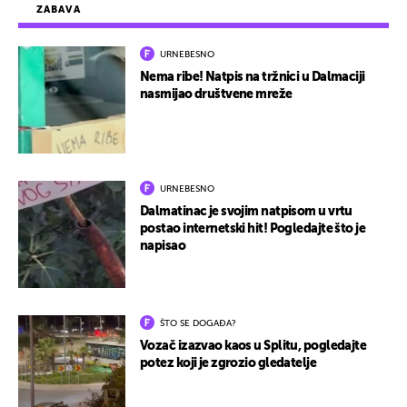
ZABAVA
URNEBESNO
Nema ribe! Natpis na tržnici u Dalmaciji
nasmijao društvene mreže
URNEBESNO
Dalmatinac je svojim natpisom u vrtu
postao internetski hit! Pogledajte što je
napisao
ŠTO SE DOGAĐA?
Vozač izazvao kaos u Splitu, pogledajte
potez koji je zgrozio gledatelje