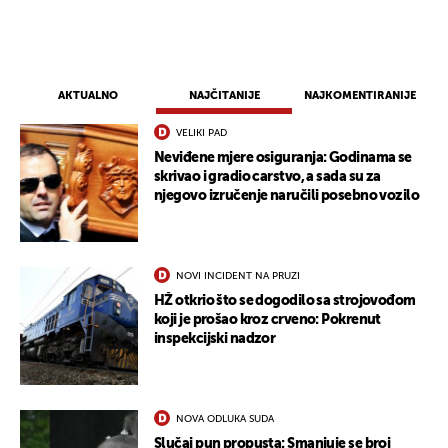
AKTUALNO
NAJČITANIJE
NAJKOMENTIRANIJE
VELIKI PAD
Neviđene mjere osiguranja: Godinama se
skrivao i gradio carstvo, a sada su za
njegovo izručenje naručili posebno vozilo
NOVI INCIDENT NA PRUZI
HŽ otkrio što se dogodilo sa strojovođom
koji je prošao kroz crveno: Pokrenut
inspekcijski nadzor
NOVA ODLUKA SUDA
Slučaj pun propusta: Smanjuje se broj