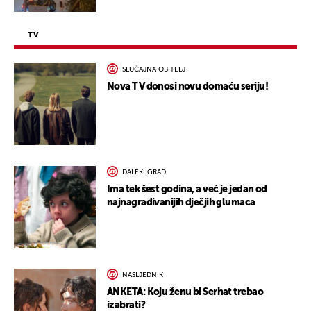
TV
SLUČAJNA OBITELJ
Nova TV donosi novu domaću seriju!
DALEKI GRAD
Ima tek šest godina, a već je jedan od
najnagrađivanijih dječjih glumaca
NASLJEDNIK
ANKETA: Koju ženu bi Serhat trebao
izabrati?