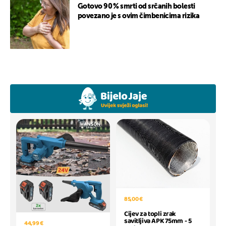
Gotovo 90 % smrti od srčanih bolesti
povezano je s ovim čimbenicima rizika
85,00 €
Cijev za topli zrak
savitljiva APK 75mm - 5
44,99 €