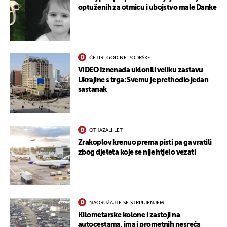
optuženih za otmicu i ubojstvo male Danke
ČETIRI GODINE PODRŠKE
VIDEO Iznenada uklonili veliku zastavu
Ukrajine s trga: Svemu je prethodio jedan
sastanak
OTKAZALI LET
Zrakoplov krenuo prema pisti pa ga vratili
zbog djeteta koje se nije htjelo vezati
NAORUŽAJTE SE STRPLJENJEM
UKLJUČITE NOTIFIKACIJE
Kilometarske kolone i zastoji na
autocestama, ima i prometnih nesreća