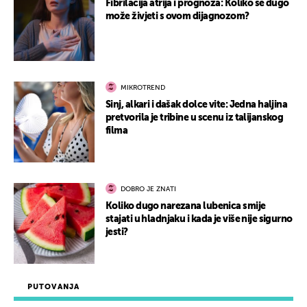
Fibrilacija atrija i prognoza: Koliko se dugo
može živjeti s ovom dijagnozom?
MIKROTREND
Sinj, alkari i dašak dolce vite: Jedna haljina
pretvorila je tribine u scenu iz talijanskog
filma
DOBRO JE ZNATI
Koliko dugo narezana lubenica smije
stajati u hladnjaku i kada je više nije sigurno
jesti?
PUTOVANJA