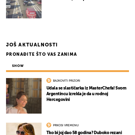
JOŠ AKTUALNOSTI
PRONAĐITE ŠTO VAS ZANIMA
SHOW
BAJKOVITI PRIZORI
Udala se slastičarka iz MasterChefa! Svom
Argentincu izrekla je da u rodnoj
Hercegovini
PRKOSI VREMENU
Tko bi joj dao 58 godina? Duboko rezani