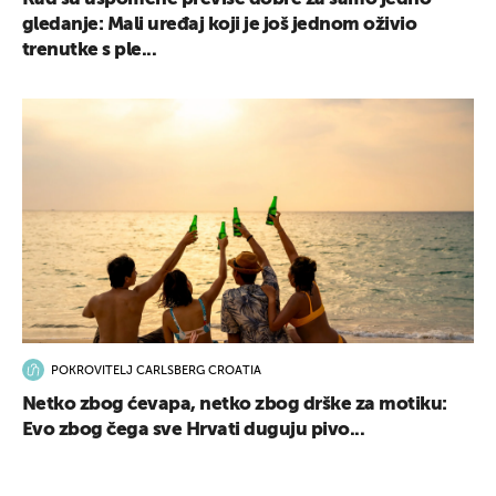
gledanje: Mali uređaj koji je još jednom oživio
trenutke s ple...
POKROVITELJ CARLSBERG CROATIA
Netko zbog ćevapa, netko zbog drške za motiku:
Evo zbog čega sve Hrvati duguju pivo...