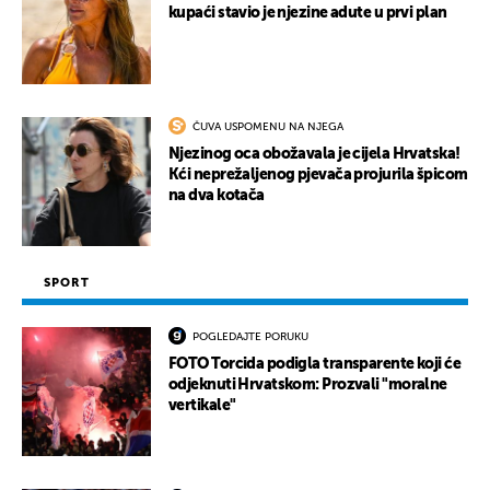
kupaći stavio je njezine adute u prvi plan
ČUVA USPOMENU NA NJEGA
Njezinog oca obožavala je cijela Hrvatska!
Kći neprežaljenog pjevača projurila špicom
na dva kotača
SPORT
POGLEDAJTE PORUKU
FOTO Torcida podigla transparente koji će
odjeknuti Hrvatskom: Prozvali "moralne
vertikale"