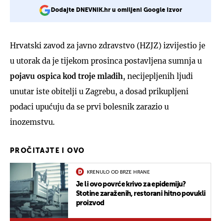
Dodajte DNEVNIK.hr u omiljeni Google izvor
Hrvatski zavod za javno zdravstvo (HZJZ) izvijestio je
u utorak da je tijekom prosinca postavljena sumnja u
pojavu ospica kod troje mladih
, necijepljenih ljudi
unutar iste obitelji u Zagrebu, a dosad prikupljeni
podaci upućuju da se prvi bolesnik zarazio u
inozemstvu.
PROČITAJTE I OVO
KRENULO OD BRZE HRANE
Je li ovo povrće krivo za epidemiju?
Stotine zaraženih, restorani hitno povukli
proizvod