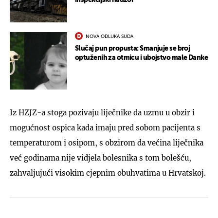
NOVA ODLUKA SUDA
Slučaj pun propusta: Smanjuje se broj
optuženih za otmicu i ubojstvo male Danke
Iz HZJZ-a stoga pozivaju liječnike da uzmu u obzir i
mogućnost ospica kada imaju pred sobom pacijenta s
temperaturom i osipom, s obzirom da većina liječnika
već godinama nije vidjela bolesnika s tom bolešću,
zahvaljujući visokim cjepnim obuhvatima u Hrvatskoj.