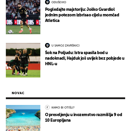
ODUŠEVIO
Pogledajte majstoriju: Joško Gvardiol
jednim potezom izbrisao cijelu momčad
Atletica
U SAMOJ ZAVRŠNICI
Šok na Poljudu: Istra spasila bod u
nadoknadi, Hajduk još uvijek bez pobjede u
HNL-u
NOVAC
KAMO BI OTIŠLI?
O preseljenju u inozemstvo razmišlja 9 od
10 Europljana