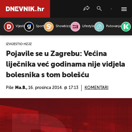
Vijesti
Sport
Showbizz
Lifestyle
Putovanja
PRETRAŽITE VIJESTI
IZVIJESTIO HZJZ
Pojavile se u Zagrebu: Većina
liječnika već godinama nije vidjela
bolesnika s tom bolešću
Piše
Ma.B.,
16. prosinca 2014. @ 17:13
KOMENTARI