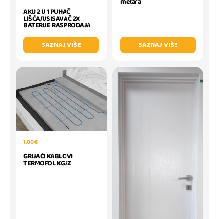
metara
AKU 2 U 1 PUHAČ
LIŠĆA/USISAVAČ 2X
BATERIJE RASPRODAJA
SAZNAJ VIŠE
SAZNAJ VIŠE
1,00 €
GRIJAĆI KABLOVI
TERMOFOL KGJZ