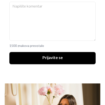
1500 znakova preostalo
Prijavite se