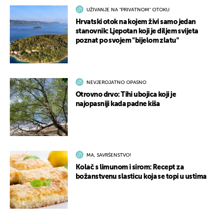
UŽIVANJE NA "PRIVATNOM" OTOKU
Hrvatski otok na kojem živi samo jedan
stanovnik: Ljepotan koji je diljem svijeta
poznat po svojem "bijelom zlatu"
NEVJEROJATNO OPASNO
Otrovno drvo: Tihi ubojica koji je
najopasniji kada padne kiša
MA, SAVRŠENSTVO!
Kolač s limunom i sirom: Recept za
božanstvenu slasticu koja se topi u ustima