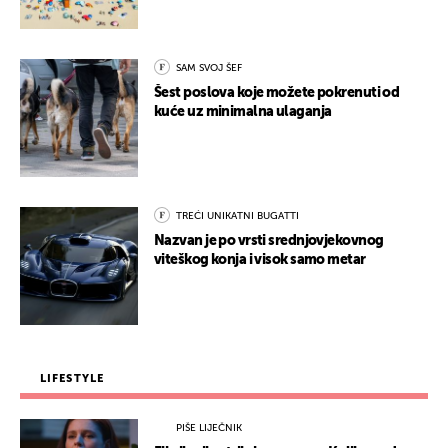
SAM SVOJ ŠEF
Šest poslova koje možete pokrenuti od
kuće uz minimalna ulaganja
TREĆI UNIKATNI BUGATTI
Nazvan je po vrsti srednjovjekovnog
viteškog konja i visok samo metar
LIFESTYLE
PIŠE LIJEČNIK