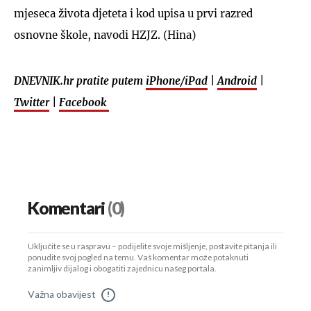
mjeseca života djeteta i kod upisa u prvi razred
osnovne škole, navodi HZJZ. (Hina)
DNEVNIK.hr pratite putem
iPhone/iPad
|
Android
|
Twitter
|
Facebook
Komentari
(0)
Uključite se u raspravu – podijelite svoje mišljenje, postavite pitanja ili
ponudite svoj pogled na temu. Vaš komentar može potaknuti
zanimljiv dijalog i obogatiti zajednicu našeg portala.
Važna obavijest
!