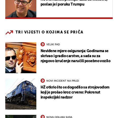
poslao je i poruku Trumpu
TRI VIJESTI O KOJIMA SE PRIČA
VELIKI PAD
Neviđene mjere osiguranja: Godinama se
skrivao i gradio carstvo, a sada su za
njegovo izručenje naručili posebno vozilo
NOVI INCIDENT NA PRUZI
HŽ otkrio što se dogodilo sa strojovođom
koji je prošao kroz crveno: Pokrenut
inspekcijski nadzor
NOVA ODLUKA SUDA