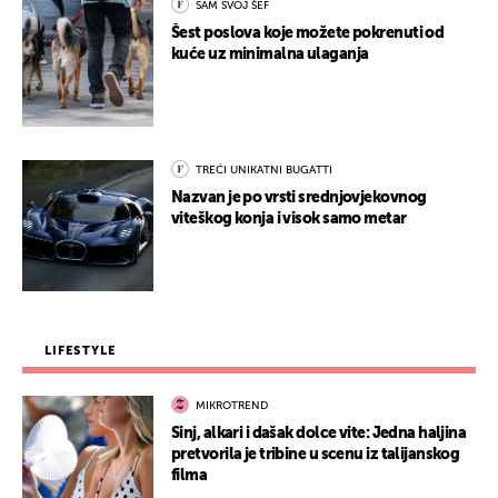
SAM SVOJ ŠEF
Šest poslova koje možete pokrenuti od
kuće uz minimalna ulaganja
TREĆI UNIKATNI BUGATTI
Nazvan je po vrsti srednjovjekovnog
viteškog konja i visok samo metar
LIFESTYLE
MIKROTREND
Sinj, alkari i dašak dolce vite: Jedna haljina
pretvorila je tribine u scenu iz talijanskog
filma