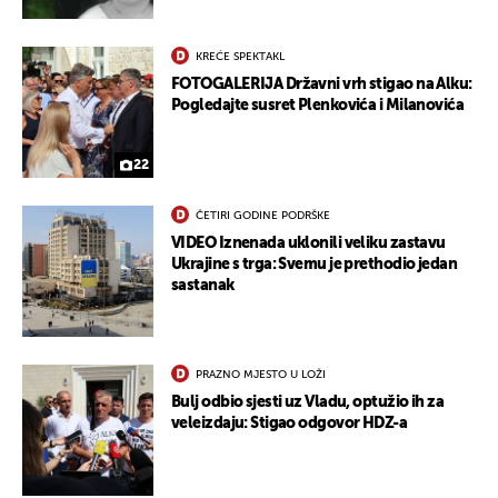
KREĆE SPEKTAKL
FOTOGALERIJA Državni vrh stigao na Alku:
Pogledajte susret Plenkovića i Milanovića
22
ČETIRI GODINE PODRŠKE
VIDEO Iznenada uklonili veliku zastavu
Ukrajine s trga: Svemu je prethodio jedan
sastanak
UKLJUČITE NOTIFIKACIJE
PRAZNO MJESTO U LOŽI
Bulj odbio sjesti uz Vladu, optužio ih za
veleizdaju: Stigao odgovor HDZ-a