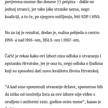
povjerena onome tko donese 77 potpisa - dakle ne
jednoj stranci, jer tako jake stranke nema, nego
koaliciji, a to će, po njegovu mišljenju, biti SDP i HNS.
No za taj je rezultat, dodao je, nužna pobjeda u centru
HNS-a nad HSS-om, HSLS-om i HSU-om.
Čačić je rekao kako ovi izbori nisu odluka o stvaranju i
opstanku Hrvatske, jer je ona tu, nego odluka o ljudima
koji su sposobni dati novu kvalitetu života Hrvatskoj.
"A kad smo spomenuli stvaranje države, spomenuo bih
da nitko od nositelja lista za ove izbore nije viđen s
oružjem i uniformi 1991. godine osim mene", kazao je