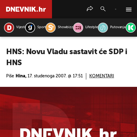
Vijesti
Sport
Showbizz
Lifestyle
Putovanja
PRETRAŽITE VIJESTI
HNS: Novu Vladu sastavit će SDP i
HNS
Piše
Hina,
17. studenoga 2007. @ 17:51
KOMENTARI