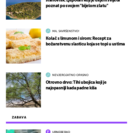
stanovnik: Ljepotan koji je diljem svijeta
poznat po svojem "bijelom zlatu"
MA, SAVRŠENSTVO!
Kolač s limunom i sirom: Recept za
božanstvenu slasticu koja se topi u ustima
NEVJEROJATNO OPASNO
Otrovno drvo: Tihi ubojica koji je
najopasniji kada padne kiša
ZABAVA
URNEBESNO