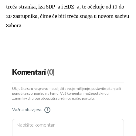
treća stranka, iza SDP-a i HDZ-a, te očekuje od 10 do
20 zastupnika, čime će biti treća snaga u novom sazivu
Sabora.
Komentari
(0)
Uključite se u raspravu – podijelite svoje mišljenje, postavite pitanja ili
ponudite svoj pogled na temu. Vaš komentar može potaknuti
zanimljiv dijalog i obogatiti zajednicu našeg portala.
Važna obavijest
!