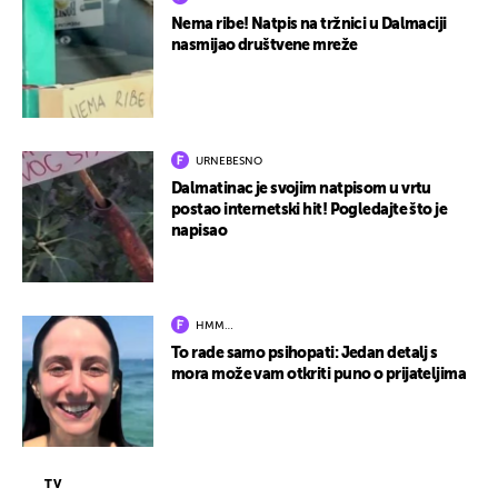
Nema ribe! Natpis na tržnici u Dalmaciji
nasmijao društvene mreže
URNEBESNO
Dalmatinac je svojim natpisom u vrtu
postao internetski hit! Pogledajte što je
napisao
HMM…
To rade samo psihopati: Jedan detalj s
mora može vam otkriti puno o prijateljima
TV