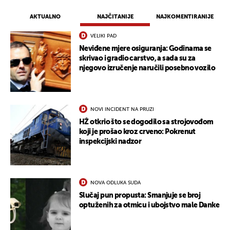
AKTUALNO
NAJČITANIJE
NAJKOMENTIRANIJE
VELIKI PAD
Neviđene mjere osiguranja: Godinama se
skrivao i gradio carstvo, a sada su za
njegovo izručenje naručili posebno vozilo
NOVI INCIDENT NA PRUZI
HŽ otkrio što se dogodilo sa strojovođom
koji je prošao kroz crveno: Pokrenut
inspekcijski nadzor
NOVA ODLUKA SUDA
Slučaj pun propusta: Smanjuje se broj
optuženih za otmicu i ubojstvo male Danke