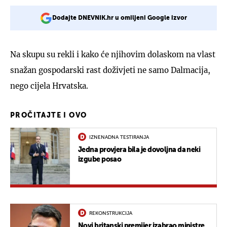
Dodajte DNEVNIK.hr u omiljeni Google izvor
Na skupu su rekli i kako će njihovim dolaskom na vlast
snažan gospodarski rast doživjeti ne samo Dalmacija,
nego cijela Hrvatska.
PROČITAJTE I OVO
IZNENADNA TESTIRANJA
Jedna provjera bila je dovoljna da neki
izgube posao
REKONSTRUKCIJA
Novi britanski premijer izabrao ministre,