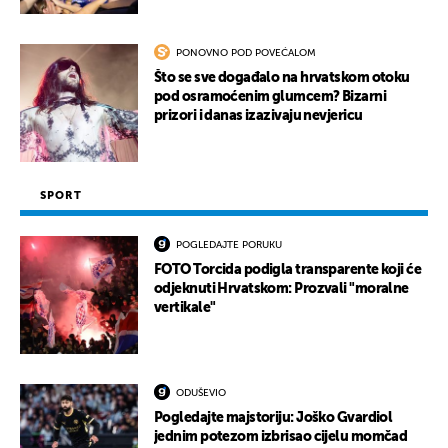
PONOVNO POD POVEĆALOM
Što se sve događalo na hrvatskom otoku
pod osramoćenim glumcem? Bizarni
prizori i danas izazivaju nevjericu
SPORT
POGLEDAJTE PORUKU
FOTO Torcida podigla transparente koji će
odjeknuti Hrvatskom: Prozvali "moralne
vertikale"
ODUŠEVIO
Pogledajte majstoriju: Joško Gvardiol
jednim potezom izbrisao cijelu momčad