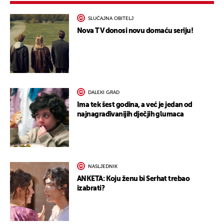
SLUČAJNA OBITELJ
Nova TV donosi novu domaću seriju!
DALEKI GRAD
Ima tek šest godina, a već je jedan od
najnagrađivanijih dječjih glumaca
NASLJEDNIK
ANKETA: Koju ženu bi Serhat trebao
izabrati?