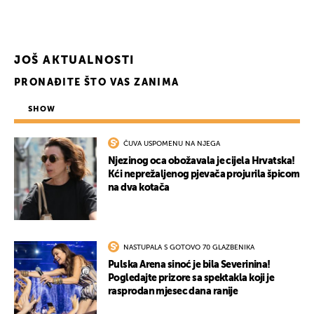
JOŠ AKTUALNOSTI
PRONAĐITE ŠTO VAS ZANIMA
SHOW
ČUVA USPOMENU NA NJEGA
Njezinog oca obožavala je cijela Hrvatska!
Kći neprežaljenog pjevača projurila špicom
na dva kotača
NASTUPALA S GOTOVO 70 GLAZBENIKA
Pulska Arena sinoć je bila Severinina!
Pogledajte prizore sa spektakla koji je
rasprodan mjesec dana ranije