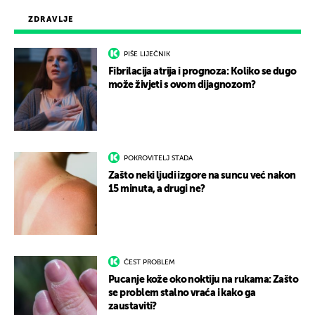
ZDRAVLJE
PIŠE LIJEČNIK
Fibrilacija atrija i prognoza: Koliko se dugo
može živjeti s ovom dijagnozom?
POKROVITELJ STADA
Zašto neki ljudi izgore na suncu već nakon
15 minuta, a drugi ne?
ČEST PROBLEM
Pucanje kože oko noktiju na rukama: Zašto
se problem stalno vraća i kako ga
zaustaviti?