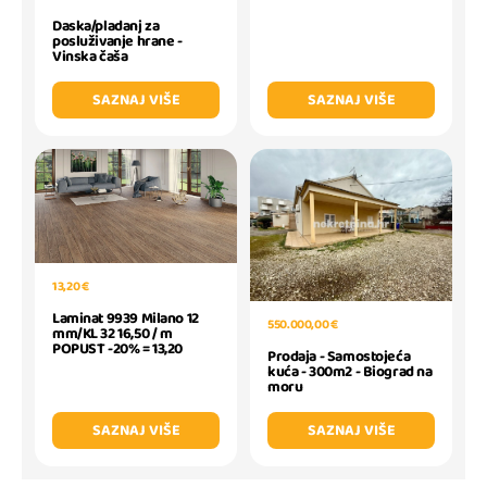
Daska/pladanj za
posluživanje hrane -
Vinska čaša
SAZNAJ VIŠE
SAZNAJ VIŠE
13,20 €
Laminat 9939 Milano 12
550.000,00 €
mm/KL 32 16,50 / m
POPUST -20% = 13,20
Prodaja - Samostojeća
kuća - 300m2 - Biograd na
moru
SAZNAJ VIŠE
SAZNAJ VIŠE