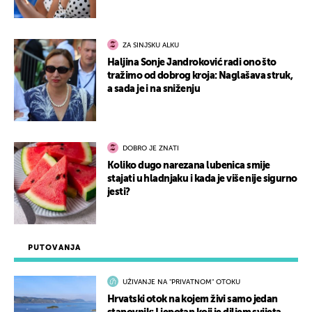
ZA SINJSKU ALKU
Haljina Sonje Jandroković radi ono što
tražimo od dobrog kroja: Naglašava struk,
a sada je i na sniženju
DOBRO JE ZNATI
Koliko dugo narezana lubenica smije
stajati u hladnjaku i kada je više nije sigurno
jesti?
PUTOVANJA
UŽIVANJE NA "PRIVATNOM" OTOKU
Hrvatski otok na kojem živi samo jedan