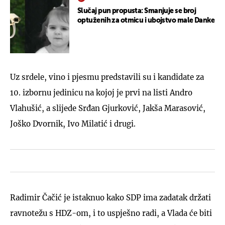
Slučaj pun propusta: Smanjuje se broj
optuženih za otmicu i ubojstvo male Danke
Uz srdele, vino i pjesmu predstavili su i kandidate za
10. izbornu jedinicu na kojoj je prvi na listi Andro
Vlahušić, a slijede Srđan Gjurković, Jakša Marasović,
Joško Dvornik, Ivo Milatić i drugi.
Radimir Čačić je istaknuo kako SDP ima zadatak držati
ravnotežu s HDZ-om, i to uspješno radi, a Vlada će biti