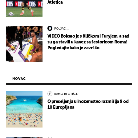
Atletica
POLJACI...
VIDEO Boksao je s Kličkom i Furyjem, a sad
su ga stavili u kavez sa šestoricom Roma!
Pogledajte kako je završilo
NOVAC
KAMO BI OTIŠLI?
O preseljenju u inozemstvo razmišlja 9 od
10 Europljana