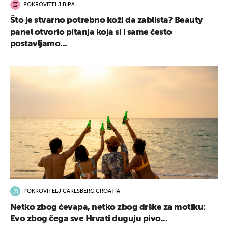
POKROVITELJ BIPA
Što je stvarno potrebno koži da zablista? Beauty
panel otvorio pitanja koja si i same često
postavljamo...
POKROVITELJ CARLSBERG CROATIA
Netko zbog ćevapa, netko zbog drške za motiku:
Evo zbog čega sve Hrvati duguju pivo...