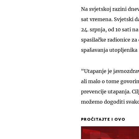
Na svjetskoj razini dne
sat vremena. Svjetski da
24. srpnja, od 10 sati n
spasilačke radionice za
spašavanja utopljenika 
"Utapanje je javnozdrav
ali malo o tome govori
prevencije utapanja. Cilj
možemo dogoditi svako
PROČITAJTE I OVO