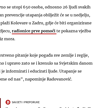
vno se utopi 650 osoba, odnosno 26 ljudi svakih
n prevencije utapanja obilježit će se u nedjelju,
a plaži Kolovare u Zadru, gdje će biti organizirane
 djecu,
radionice prve pomoći
te pokazna vježba
iz mora.
UKLJUČITE NOTIFIKACIJE
stveno pitanje koje pogađa sve zemlje i regije,
mo i upravo zato se i krenulo sa Svjetskim danom
 je informirati i educirati ljude. Utapanje se
me od nas", napominje Radovanović.
SAVJETI I PREPORUKE