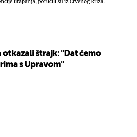
cije utapanja, poručili su iz Crvenog križa.
 otkazali štrajk: ''Dat ćemo
rima s Upravom''