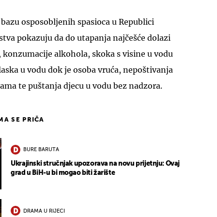
 bazu osposobljenih spasioca u Republici
stva pokazuju da do utapanja najčešće dolazi
 konzumacije alkohola, skoka s visine u vodu
aska u vodu dok je osoba vruća, nepoštivanja
žama te puštanja djecu u vodu bez nadzora.
IMA SE PRIČA
BURE BARUTA
Ukrajinski stručnjak upozorava na novu prijetnju: Ovaj
grad u BiH-u bi mogao biti žarište
DRAMA U RIJECI