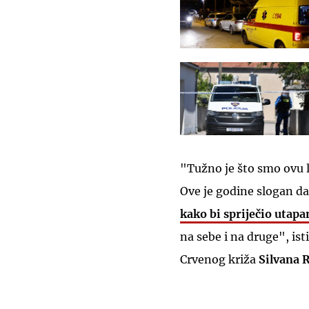
"Tužno je što smo ovu l
Ove je godine slogan da
kako bi spriječio utapa
na sebe i na druge", ist
Crvenog križa
Silvana 