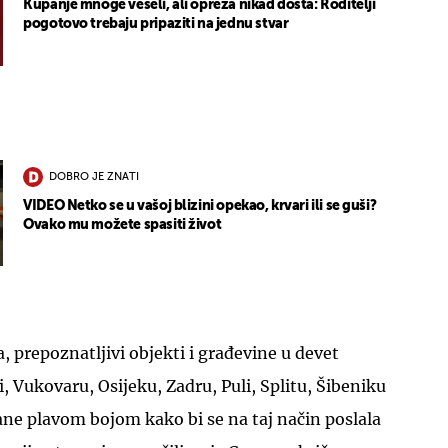
Kupanje mnoge veseli, ali opreza nikad dosta: Roditelji
pogotovo trebaju pripaziti na jednu stvar
DOBRO JE ZNATI
VIDEO Netko se u vašoj blizini opekao, krvari ili se guši?
Ovako mu možete spasiti život
, prepoznatljivi objekti i građevine u devet
, Vukovaru, Osijeku, Zadru, Puli, Splitu, Šibeniku
jane plavom bojom kako bi se na taj način poslala