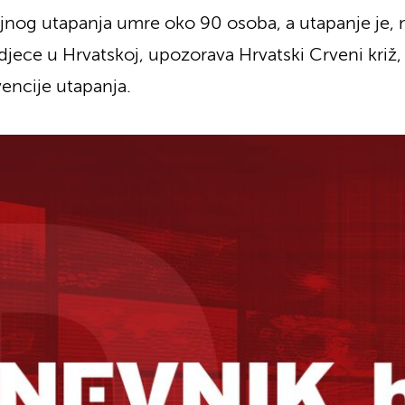
ajnog utapanja umre oko 90 osoba, a utapanje je,
jece u Hrvatskoj, upozorava Hrvatski Crveni križ, k
vencije utapanja.