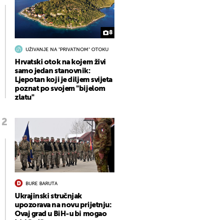
8
UŽIVANJE NA "PRIVATNOM" OTOKU
Hrvatski otok na kojem živi
samo jedan stanovnik:
Ljepotan koji je diljem svijeta
poznat po svojem "bijelom
zlatu"
BURE BARUTA
Ukrajinski stručnjak
upozorava na novu prijetnju:
Ovaj grad u BiH-u bi mogao