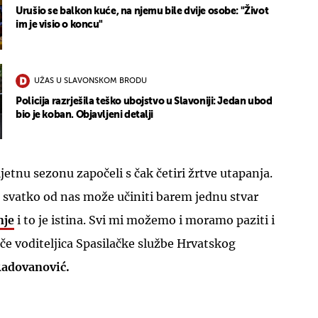
Urušio se balkon kuće, na njemu bile dvije osobe: "Život
im je visio o koncu"
UŽAS U SLAVONSKOM BRODU
Policija razrješila teško ubojstvo u Slavoniji: Jedan ubod
bio je koban. Objavljeni detalji
jetnu sezonu započeli s čak četiri žrtve utapanja.
 svatko od nas može učiniti barem jednu stvar
nje
i to je istina. Svi mi možemo i moramo paziti i
iče voditeljica Spasilačke službe Hrvatskog
Radovanović.