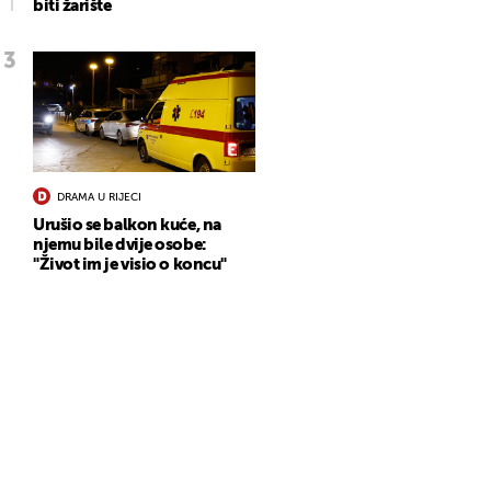
biti žarište
DRAMA U RIJECI
Urušio se balkon kuće, na
njemu bile dvije osobe:
"Život im je visio o koncu"