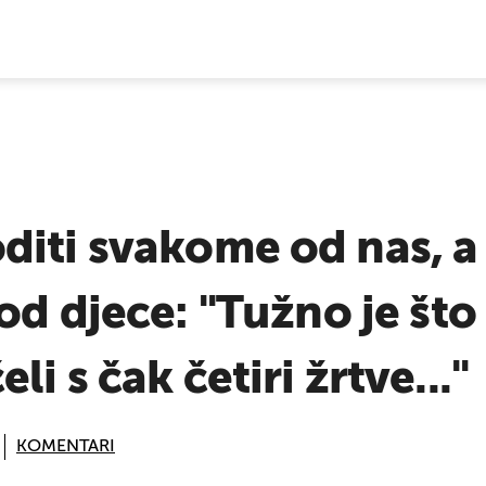
E VIJESTI
iti svakome od nas, a 
od djece: ''Tužno je št
i s čak četiri žrtve...''
KOMENTARI