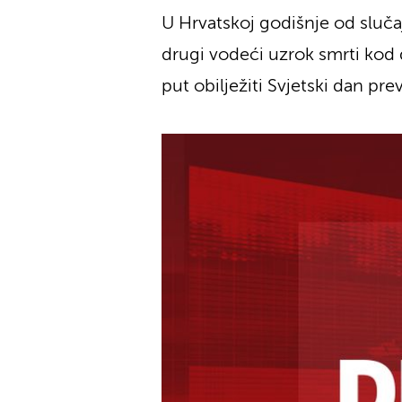
U Hrvatskoj godišnje od sluč
drugi vodeći uzrok smrti kod d
put obilježiti Svjetski dan pre