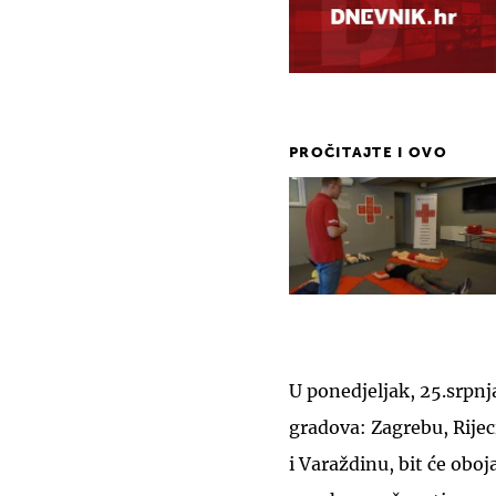
PROČITAJTE I OVO
U ponedjeljak, 25.srpnja
gradova: Zagrebu, Rijeci
i Varaždinu, bit će obo