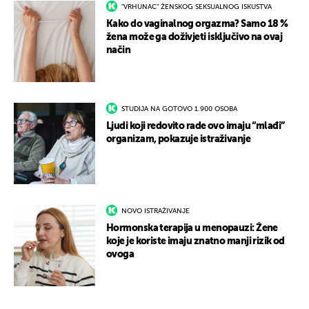
"VRHUNAC" ŽENSKOG SEKSUALNOG ISKUSTVA
Kako do vaginalnog orgazma? Samo 18 %
žena može ga doživjeti isključivo na ovaj
način
STUDIJA NA GOTOVO 1.900 OSOBA
Ljudi koji redovito rade ovo imaju “mlađi”
organizam, pokazuje istraživanje
NOVO ISTRAŽIVANJE
Hormonska terapija u menopauzi: Žene
koje je koriste imaju znatno manji rizik od
ovoga