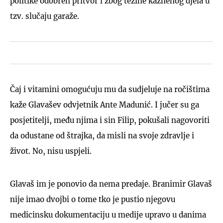
politike odobren pritvor i zbog težine kaznenog djela u
tzv. slučaju garaže.
Čaj i vitamini omogućuju mu da sudjeluje na ročištima
kaže Glavašev odvjetnik Ante Madunić. I jučer su ga
posjetitelji, među njima i sin Filip, pokušali nagovoriti
da odustane od štrajka, da misli na svoje zdravlje i
život. No, nisu uspjeli.
Glavaš im je ponovio da nema predaje. Branimir Glavaš
nije imao dvojbi o tome tko je pustio njegovu
medicinsku dokumentaciju u medije upravo u danima