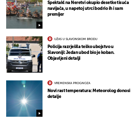
Spektakl na Neretvi okupio desetke tisuća
navijača, u napetoj utrci bodrio ih i sam
premijer
UŽAS U SLAVONSKOM BRODU
Policija razrješila teško ubojstvo u
Slavoniji: Jedan ubod bio je koban.
Objavljeni detalji
VREMENSKA PROGNOZA
Novi rast temperatura: Meteorolog donosi
detalje