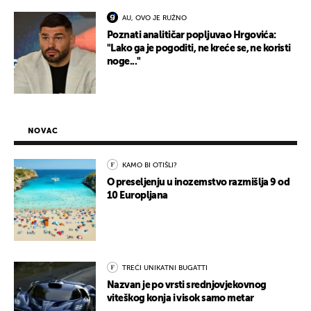
AU, OVO JE RUŽNO
Poznati analitičar popljuvao Hrgovića:
"Lako ga je pogoditi, ne kreće se, ne koristi
noge..."
NOVAC
KAMO BI OTIŠLI?
O preseljenju u inozemstvo razmišlja 9 od
10 Europljana
TREĆI UNIKATNI BUGATTI
Nazvan je po vrsti srednjovjekovnog
viteškog konja i visok samo metar