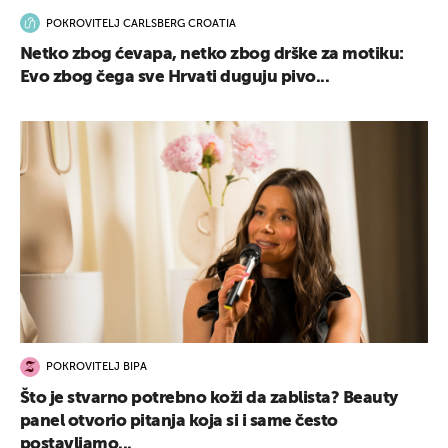
POKROVITELJ CARLSBERG CROATIA
Netko zbog ćevapa, netko zbog drške za motiku:
Evo zbog čega sve Hrvati duguju pivo...
POKROVITELJ BIPA
Što je stvarno potrebno koži da zablista? Beauty
panel otvorio pitanja koja si i same često
postavljamo...