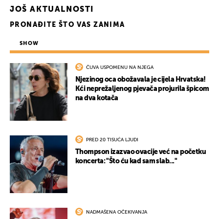
JOŠ AKTUALNOSTI
PRONAĐITE ŠTO VAS ZANIMA
SHOW
ČUVA USPOMENU NA NJEGA
Njezinog oca obožavala je cijela Hrvatska!
Kći neprežaljenog pjevača projurila špicom
na dva kotača
PRED 20 TISUĆA LJUDI
Thompson izazvao ovacije već na početku
koncerta: "Što ću kad sam slab..."
NADMAŠENA OČEKIVANJA