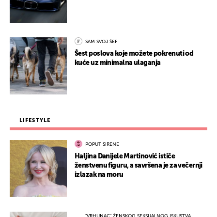
SAM SVOJ ŠEF
Šest poslova koje možete pokrenuti od
kuće uz minimalna ulaganja
LIFESTYLE
POPUT SIRENE
Haljina Danijele Martinović ističe
ženstvenu figuru, a savršena je za večernji
izlazak na moru
"VRHUNAC" ŽENSKOG SEKSUALNOG ISKUSTVA