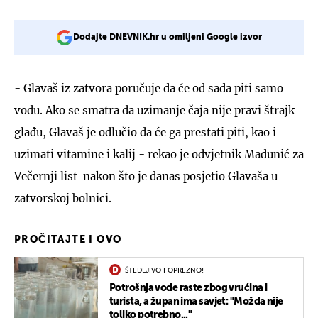
Dodajte DNEVNIK.hr u omiljeni Google izvor
- Glavaš iz zatvora poručuje da će od sada piti samo
vodu. Ako se smatra da uzimanje čaja nije pravi štrajk
glađu, Glavaš je odlučio da će ga prestati piti, kao i
uzimati vitamine i kalij - rekao je odvjetnik Madunić za
Večernji list nakon što je danas posjetio Glavaša u
zatvorskoj bolnici.
PROČITAJTE I OVO
ŠTEDLJIVO I OPREZNO!
Potrošnja vode raste zbog vrućina i
turista, a župan ima savjet: "Možda nije
toliko potrebno..."