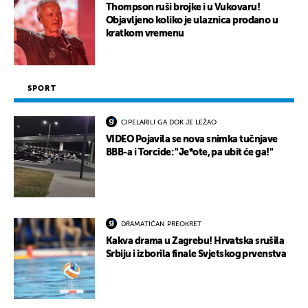
Thompson ruši brojke i u Vukovaru!
Objavljeno koliko je ulaznica prodano u
kratkom vremenu
SPORT
CIPELARILI GA DOK JE LEŽAO
VIDEO Pojavila se nova snimka tučnjave
BBB-a i Torcide: "Je*ote, pa ubit će ga!"
DRAMATIČAN PREOKRET
Kakva drama u Zagrebu! Hrvatska srušila
Srbiju i izborila finale Svjetskog prvenstva