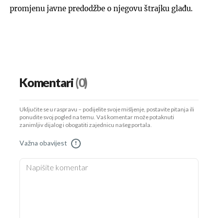
promjenu javne predodžbe o njegovu štrajku glađu.
Komentari
(0)
Uključite se u raspravu – podijelite svoje mišljenje, postavite pitanja ili
ponudite svoj pogled na temu. Vaš komentar može potaknuti
zanimljiv dijalog i obogatiti zajednicu našeg portala.
Važna obavijest
!