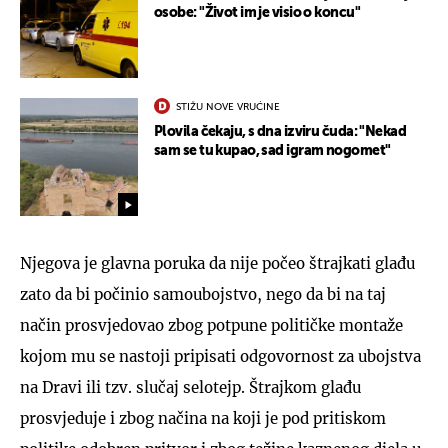
osobe: "Život im je visio o koncu"
STIŽU NOVE VRUĆINE
Plovila čekaju, s dna izviru čuda: "Nekad
sam se tu kupao, sad igram nogomet"
Njegova je glavna poruka da nije počeo štrajkati glađu
zato da bi počinio samoubojstvo, nego da bi na taj
način prosvjedovao zbog potpune političke montaže
kojom mu se nastoji pripisati odgovornost za ubojstva
na Dravi ili tzv. slučaj selotejp. Štrajkom glađu
prosvjeduje i zbog načina na koji je pod pritiskom