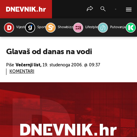
Vijesti
Sport
Showbizz
Lifestyle
Putovanja
PRETRAŽITE VIJESTI
Glavaš od danas na vodi
Piše
Večernji list,
19. studenoga 2006. @ 09:37
KOMENTARI