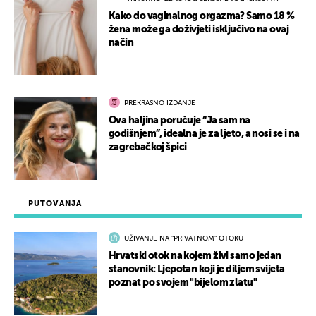
Kako do vaginalnog orgazma? Samo 18 %
žena može ga doživjeti isključivo na ovaj
način
PREKRASNO IZDANJE
Ova haljina poručuje “Ja sam na
godišnjem”, idealna je za ljeto, a nosi se i na
zagrebačkoj špici
PUTOVANJA
UŽIVANJE NA "PRIVATNOM" OTOKU
Hrvatski otok na kojem živi samo jedan
stanovnik: Ljepotan koji je diljem svijeta
poznat po svojem "bijelom zlatu"