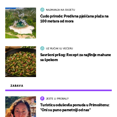
NAJMANJA NA SVIJETU
Čudo prirode: Predivna pješčana plaža na
100 metara od mora
UZ RUČAK ILI VEČERU
Savršeni prilog: Recept za najfinije mahune
sa špekom
ZABAVA
JESTE LI PROBALI?
Turisticu oduševila ponuda u Primoštenu:
"Oni su puno pametniji od nas"