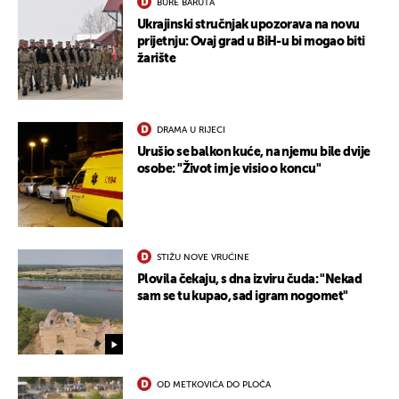
BURE BARUTA
Ukrajinski stručnjak upozorava na novu
prijetnju: Ovaj grad u BiH-u bi mogao biti
žarište
DRAMA U RIJECI
Urušio se balkon kuće, na njemu bile dvije
osobe: "Život im je visio o koncu"
STIŽU NOVE VRUĆINE
Plovila čekaju, s dna izviru čuda: "Nekad
sam se tu kupao, sad igram nogomet"
OD METKOVIĆA DO PLOČA
UKLJUČITE NOTIFIKACIJE