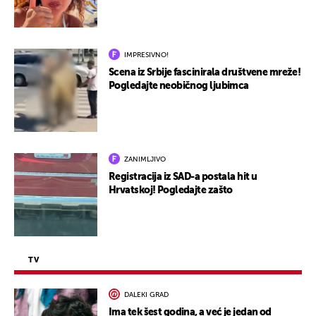
IMPRESIVNO!
Scena iz Srbije fascinirala društvene mreže!
Pogledajte neobičnog ljubimca
ZANIMLJIVO
Registracija iz SAD-a postala hit u
Hrvatskoj! Pogledajte zašto
TV
DALEKI GRAD
Ima tek šest godina, a već je jedan od