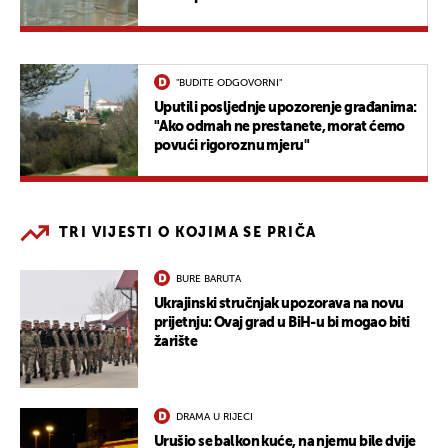
"BUDITE ODGOVORNI"
Uputili posljednje upozorenje građanima:
"Ako odmah ne prestanete, morat ćemo
povući rigoroznu mjeru"
TRI VIJESTI O KOJIMA SE PRIČA
BURE BARUTA
Ukrajinski stručnjak upozorava na novu
prijetnju: Ovaj grad u BiH-u bi mogao biti
žarište
DRAMA U RIJECI
Urušio se balkon kuće, na njemu bile dvije