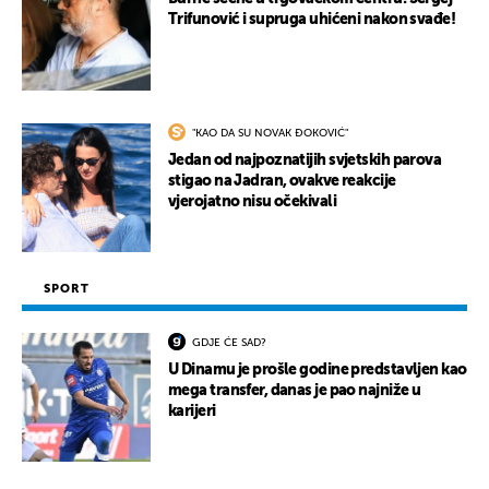
Trifunović i supruga uhićeni nakon svađe!
"KAO DA SU NOVAK ĐOKOVIĆ"
Jedan od najpoznatijih svjetskih parova
stigao na Jadran, ovakve reakcije
vjerojatno nisu očekivali
SPORT
GDJE ĆE SAD?
U Dinamu je prošle godine predstavljen kao
mega transfer, danas je pao najniže u
karijeri