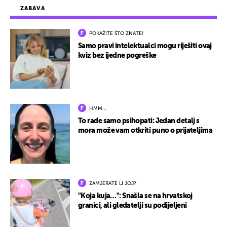
ZABAVA
POKAŽITE ŠTO ZNATE!
Samo pravi intelektualci mogu riješiti ovaj
kviz bez ijedne pogreške
HMM…
To rade samo psihopati: Jedan detalj s
mora može vam otkriti puno o prijateljima
ZAMJERATE LI JOJ?
"Koja kuja…": Snašla se na hrvatskoj
granici, ali gledatelji su podijeljeni