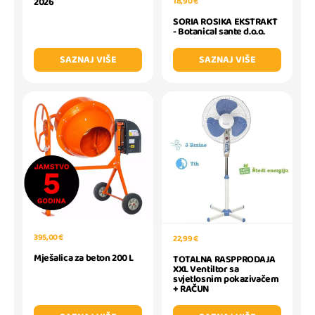
18,90 €
2026
SORIA ROSIKA EKSTRAKT
- Botanical sante d.o.o.
SAZNAJ VIŠE
SAZNAJ VIŠE
395,00 €
22,99 €
Mješalica za beton 200 L
TOTALNA RASPPRODAJA
XXL Ventiltor sa
svjetlosnim pokazivačem
+ RAČUN