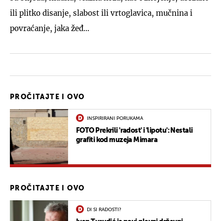
ili plitko disanje, slabost ili vrtoglavica, mučnina i
povraćanje, jaka žeđ...
PROČITAJTE I OVO
INSPIRIRANI PORUKAMA
FOTO Prekrili 'radost' i 'lipotu': Nestali
grafiti kod muzeja Mimara
PROČITAJTE I OVO
DI SI RADOSTI?