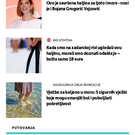
Ovo je savršena haljina za ljeto i more - nosi
je i Bojana Gregorić Vejzović
BAŠ EFEKTNA
Kada smo na zadarskoj rivi ugledali ovu
haljinu, morali smo doznati odakle je –
košta samo 18 eura
NAJSIGURNIJI OBLIK REKREACIJE
Vježbe za koljeno u moru: 5 sigurnih vježbi
koje mogu smanjiti bol i poboljšati
pokretljivost
PUTOVANJA