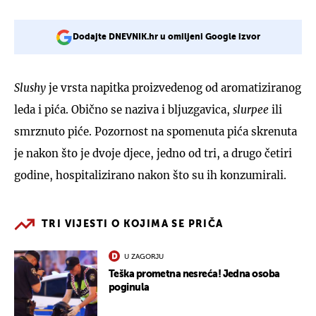
Dodajte DNEVNIK.hr u omiljeni Google izvor
Slushy
je vrsta napitka proizvedenog od aromatiziranog
leda i pića. Obično se naziva i bljuzgavica,
slurpee
ili
smrznuto piće. Pozornost na spomenuta pića skrenuta
je nakon što je dvoje djece, jedno od tri, a drugo četiri
godine, hospitalizirano nakon što su ih konzumirali.
TRI VIJESTI O KOJIMA SE PRIČA
U ZAGORJU
Teška prometna nesreća! Jedna osoba
poginula