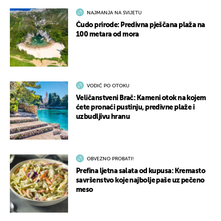
NAJMANJA NA SVIJETU
Čudo prirode: Predivna pješčana plaža na
100 metara od mora
VODIČ PO OTOKU
Veličanstveni Brač: Kameni otok na kojem
ćete pronaći pustinju, predivne plaže i
uzbudljivu hranu
OBVEZNO PROBATI!
Prefina ljetna salata od kupusa: Kremasto
savršenstvo koje najbolje paše uz pečeno
meso