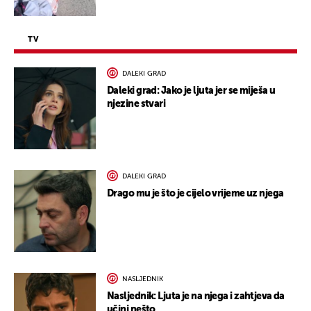
TV
DALEKI GRAD
Daleki grad: Jako je ljuta jer se miješa u
njezine stvari
DALEKI GRAD
Drago mu je što je cijelo vrijeme uz njega
NASLJEDNIK
Nasljednik: Ljuta je na njega i zahtjeva da
učini nešto