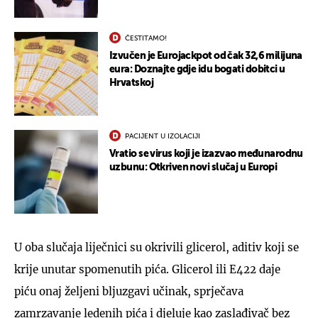
ČESTITAMO!
Izvučen je Eurojackpot od čak 32,6 milijuna
eura: Doznajte gdje idu bogati dobitci u
Hrvatskoj
PACIJENT U IZOLACIJI
Vratio se virus koji je izazvao međunarodnu
uzbunu: Otkriven novi slučaj u Europi
U oba slučaja liječnici su okrivili glicerol, aditiv koji se
krije unutar spomenutih pića. Glicerol ili E422 daje
piću onaj željeni bljuzgavi učinak, sprječava
zamrzavanje ledenih pića i djeluje kao zaslađivač bez