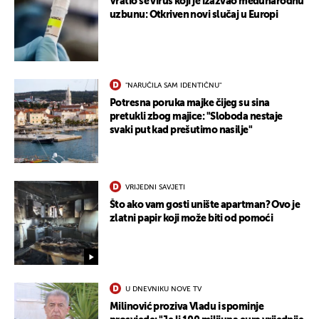
Vratio se virus koji je izazvao međunarodnu
uzbunu: Otkriven novi slučaj u Europi
"NARUČILA SAM IDENTIČNU"
Potresna poruka majke čijeg su sina
pretukli zbog majice: "Sloboda nestaje
svaki put kad prešutimo nasilje"
VRIJEDNI SAVJETI
Što ako vam gosti unište apartman? Ovo je
zlatni papir koji može biti od pomoći
U DNEVNIKU NOVE TV
Milinović proziva Vladu i spominje