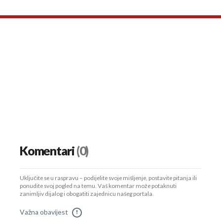
Komentari
(0)
Uključite se u raspravu – podijelite svoje mišljenje, postavite pitanja ili
ponudite svoj pogled na temu. Vaš komentar može potaknuti
zanimljiv dijalog i obogatiti zajednicu našeg portala.
Važna obavijest
!