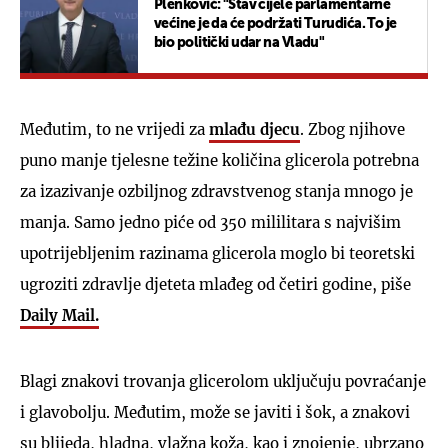
Plenković: "Stav cijele parlamentarne
većine je da će podržati Turudića. To je
bio politički udar na Vladu"
Međutim, to ne vrijedi za
mlađu djecu
. Zbog njihove
puno manje tjelesne težine količina glicerola potrebna
za izazivanje ozbiljnog zdravstvenog stanja mnogo je
manja. Samo jedno piće od 350 mililitara s najvišim
upotrijebljenim razinama glicerola moglo bi teoretski
ugroziti zdravlje djeteta mlađeg od četiri godine, piše
Daily Mail.
Blagi znakovi trovanja glicerolom uključuju povraćanje
i glavobolju. Međutim, može se javiti i šok, a znakovi
su blijeda, hladna, vlažna koža, kao i znojenje, ubrzano