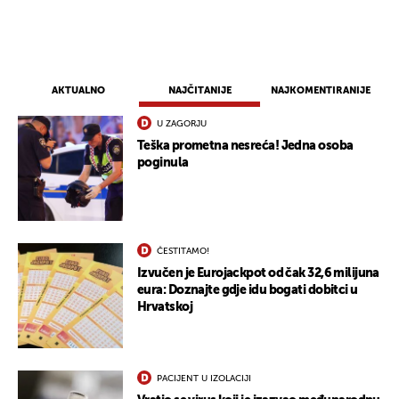
AKTUALNO
NAJČITANIJE
NAJKOMENTIRANIJE
U ZAGORJU
Teška prometna nesreća! Jedna osoba
poginula
ČESTITAMO!
Izvučen je Eurojackpot od čak 32,6 milijuna
eura: Doznajte gdje idu bogati dobitci u
Hrvatskoj
PACIJENT U IZOLACIJI