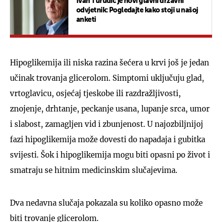
Ivan Turudić je novi glavni državni
odvjetnik: Pogledajte kako stoji u našoj
anketi
Hipoglikemija ili niska razina šećera u krvi još je jedan
učinak trovanja glicerolom. Simptomi uključuju glad,
vrtoglavicu, osjećaj tjeskobe ili razdražljivosti,
znojenje, drhtanje, peckanje usana, lupanje srca, umor
i slabost, zamagljen vid i zbunjenost. U najozbiljnijoj
fazi hipoglikemija može dovesti do napadaja i gubitka
svijesti. Šok i hipoglikemija mogu biti opasni po život i
smatraju se hitnim medicinskim slučajevima.
Dva nedavna slučaja pokazala su koliko opasno može
biti trovanje glicerolom.