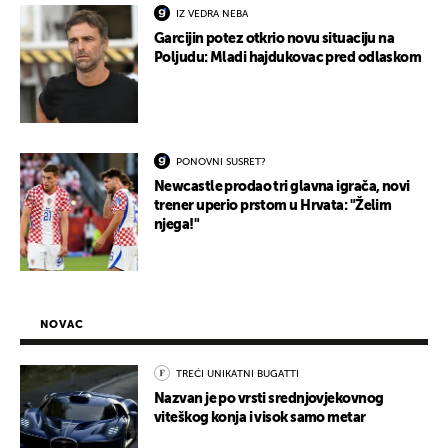
IZ VEDRA NEBA
Garcijin potez otkrio novu situaciju na
Poljudu: Mladi hajdukovac pred odlaskom
PONOVNI SUSRET?
Newcastle prodao tri glavna igrača, novi
trener uperio prstom u Hrvata: "Želim
njega!"
NOVAC
TREĆI UNIKATNI BUGATTI
Nazvan je po vrsti srednjovjekovnog
viteškog konja i visok samo metar