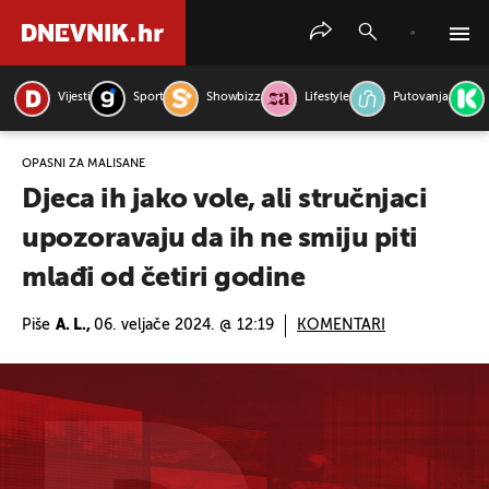
Vijesti
Sport
Showbizz
Lifestyle
Putovanja
PRETRAŽITE VIJESTI
OPASNI ZA MALIŠANE
Djeca ih jako vole, ali stručnjaci
upozoravaju da ih ne smiju piti
mlađi od četiri godine
Piše
A. L.,
06. veljače 2024. @ 12:19
KOMENTARI