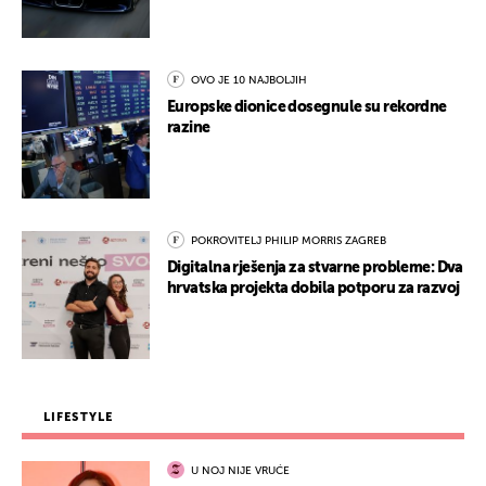
OVO JE 10 NAJBOLJIH
Europske dionice dosegnule su rekordne
razine
POKROVITELJ PHILIP MORRIS ZAGREB
Digitalna rješenja za stvarne probleme: Dva
hrvatska projekta dobila potporu za razvoj
LIFESTYLE
U NOJ NIJE VRUĆE