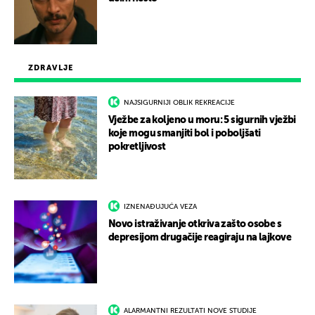
ZDRAVLJE
NAJSIGURNIJI OBLIK REKREACIJE
Vježbe za koljeno u moru: 5 sigurnih vježbi
koje mogu smanjiti bol i poboljšati
pokretljivost
IZNENAĐUJUĆA VEZA
Novo istraživanje otkriva zašto osobe s
depresijom drugačije reagiraju na lajkove
ALARMANTNI REZULTATI NOVE STUDIJE