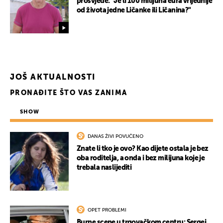
prosvjede: "Je li 100 milijuna eura vrijednije
od života jedne Ličanke ili Ličanina?"
JOŠ AKTUALNOSTI
PRONAĐITE ŠTO VAS ZANIMA
SHOW
DANAS ŽIVI POVUČENO
Znate li tko je ovo? Kao dijete ostala je bez
oba roditelja, a onda i bez milijuna koje je
trebala naslijediti
OPET PROBLEMI
Burne scene u trgovačkom centru: Sergej