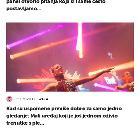
panel otvorio pitanja koja si i same često
postavljamo...
POKROVITELJ WATA
Kad su uspomene previše dobre za samo jedno
gledanje: Mali uređaj koji je još jednom oživio
trenutke s ple...