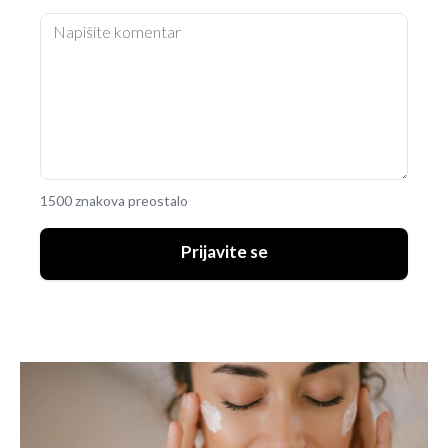
1500 znakova preostalo
Prijavite se