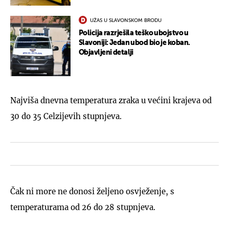
UŽAS U SLAVONSKOM BRODU
Policija razrješila teško ubojstvo u
Slavoniji: Jedan ubod bio je koban.
Objavljeni detalji
Najviša dnevna temperatura zraka u većini krajeva od
30 do 35 Celzijevih stupnjeva.
Čak ni more ne donosi željeno osvježenje, s
temperaturama od 26 do 28 stupnjeva.