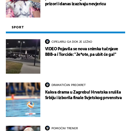
prizori i danas izazivaju nevjericu
SPORT
CIPELARILI GA DOK JE LEŽAO
VIDEO Pojavila se nova snimka tučnjave
BBB-a i Torcide: "Je*ote, pa ubit će ga!"
DRAMATIČAN PREOKRET
Kakva drama u Zagrebu! Hrvatska srušila
Srbiju i izborila finale Svjetskog prvenstva
POMOĆNI TRENER