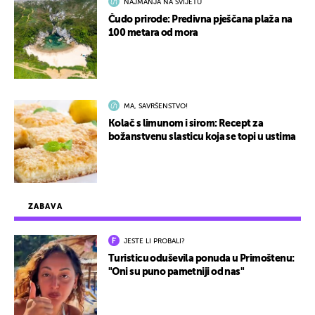
NAJMANJA NA SVIJETU
Čudo prirode: Predivna pješčana plaža na
100 metara od mora
MA, SAVRŠENSTVO!
Kolač s limunom i sirom: Recept za
božanstvenu slasticu koja se topi u ustima
ZABAVA
JESTE LI PROBALI?
Turisticu oduševila ponuda u Primoštenu:
"Oni su puno pametniji od nas"