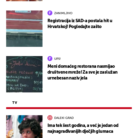
ZANIMLJIVO
Registracija iz SAD-a postala hit u
Hrvatskoj! Pogledajte zašto
UPS!
Meni domaćeg restorana nasmijao
društvene mreže! Za sve je zaslužan
urnebesan naziv jela
TV
DALEKI GRAD
Ima tek šest godina, a već je jedan od
najnagrađivanijih dječjih glumaca