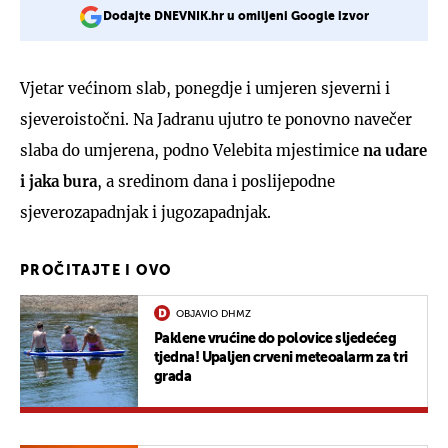
Dodajte DNEVNIK.hr u omiljeni Google izvor
Vjetar većinom slab, ponegdje i umjeren sjeverni i
sjeveroistočni. Na Jadranu ujutro te ponovno navečer
slaba do umjerena, podno Velebita mjestimice
na udare
i jaka bura
, a sredinom dana i poslijepodne
sjeverozapadnjak i jugozapadnjak.
PROČITAJTE I OVO
OBJAVIO DHMZ
Paklene vrućine do polovice sljedećeg
tjedna! Upaljen crveni meteoalarm za tri
grada