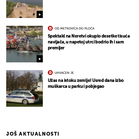
OD METKOVIĆA DO PLOČA
Spektakl na Neretvi okupio desetke tisuća
navijača, u napetoj utrci bodrio ih i sam
premijer
UHVAĆEN JE
Užas na istoku zemlje! Usred dana izbo
muškarca u parku i pobjegao
JOŠ AKTUALNOSTI