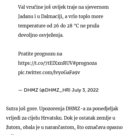
Val vrućine još uvijek traje na sjevernom
Jadanu i u Dalmaciji, a vrlo toplo more
temperature od 26 do 28 °C ne pruža
dovoljno osvježenja.
Pratite prognozu na
https://t.co/7tElXxnRUV
#prognoza
pic.twitter.com/lvyoGaFa9v
— DHMZ (@DHMZ_HR)
July 3, 2022
Sutra još gore. Upozorenja DHMZ-a za ponedjeljak
vrijedi za cijelu Hrvatsku. Dok je ostatak zemlje u
žutom, obala je u narančastom, što označava opasno