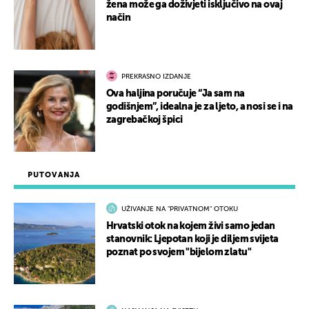
žena može ga doživjeti isključivo na ovaj
način
PREKRASNO IZDANJE
Ova haljina poručuje “Ja sam na
godišnjem”, idealna je za ljeto, a nosi se i na
zagrebačkoj špici
PUTOVANJA
UŽIVANJE NA "PRIVATNOM" OTOKU
Hrvatski otok na kojem živi samo jedan
stanovnik: Ljepotan koji je diljem svijeta
poznat po svojem "bijelom zlatu"