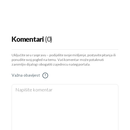
Komentari
(0)
Uključite se u raspravu – podijelite svoje mišljenje, postavite pitanja ili
ponudite svoj pogled na temu. Vaš komentar može potaknuti
zanimljiv dijalog i obogatiti zajednicu našeg portala.
Važna obavijest
!