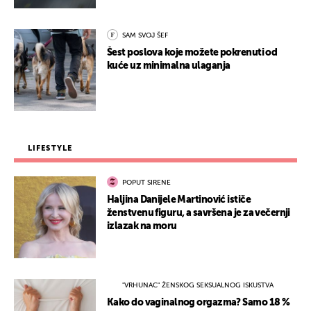
SAM SVOJ ŠEF
Šest poslova koje možete pokrenuti od
kuće uz minimalna ulaganja
LIFESTYLE
POPUT SIRENE
Haljina Danijele Martinović ističe
ženstvenu figuru, a savršena je za večernji
izlazak na moru
"VRHUNAC" ŽENSKOG SEKSUALNOG ISKUSTVA
Kako do vaginalnog orgazma? Samo 18 %