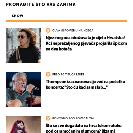
PRONAĐITE ŠTO VAS ZANIMA
SHOW
ČUVA USPOMENU NA NJEGA
Njezinog oca obožavala je cijela Hrvatska!
Kći neprežaljenog pjevača projurila špicom
na dva kotača
PRED 20 TISUĆA LJUDI
Thompson izazvao ovacije već na početku
koncerta: "Što ću kad sam slab..."
PONOVNO POD POVEĆALOM
Što se sve događalo na hrvatskom otoku
pod osramoćenim glumcem? Bizarni