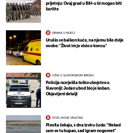
prijetnju: Ovaj grad u BiH-u bi mogao biti
žarište
DRAMA U RIJECI
Urušio se balkon kuće, na njemu bile dvije
osobe: "Život im je visio o koncu"
UŽAS U SLAVONSKOM BRODU
Policija razrješila teško ubojstvo u
Slavoniji: Jedan ubod bio je koban.
Objavljeni detalji
STIŽU NOVE VRUĆINE
Plovila čekaju, s dna izviru čuda: "Nekad
UKLJUČITE NOTIFIKACIJE
sam se tu kupao, sad igram nogomet"