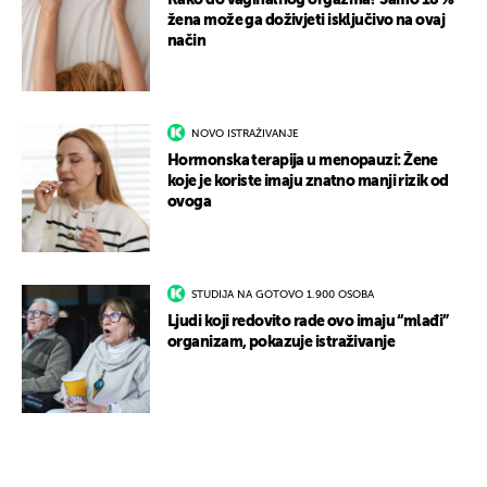
Kako do vaginalnog orgazma? Samo 18 %
žena može ga doživjeti isključivo na ovaj
način
NOVO ISTRAŽIVANJE
Hormonska terapija u menopauzi: Žene
koje je koriste imaju znatno manji rizik od
ovoga
STUDIJA NA GOTOVO 1.900 OSOBA
Ljudi koji redovito rade ovo imaju “mlađi”
organizam, pokazuje istraživanje