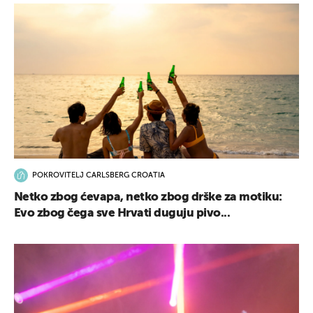
POKROVITELJ CARLSBERG CROATIA
Netko zbog ćevapa, netko zbog drške za motiku:
Evo zbog čega sve Hrvati duguju pivo...