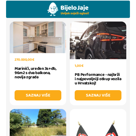
270.000,00 €
1,00 €
Marinići, uređen 3s+db,
96m2 s dva balkona,
PB Performance - najbrži
novija zgrada
i najpovoljniji otkup vozila
u Hrvatskoj!
SAZNAJ VIŠE
SAZNAJ VIŠE