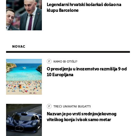
Legendarni hrvatski košarkaš došao na
klupu Barcelone
NOVAC
KAMO BI OTIŠLI?
O preseljenju u inozemstvo razmišlja 9 od
10 Europljana
TREĆI UNIKATNI BUGATTI
Nazvan je po vrsti srednjovjekovnog
viteškog konja i visok samo metar