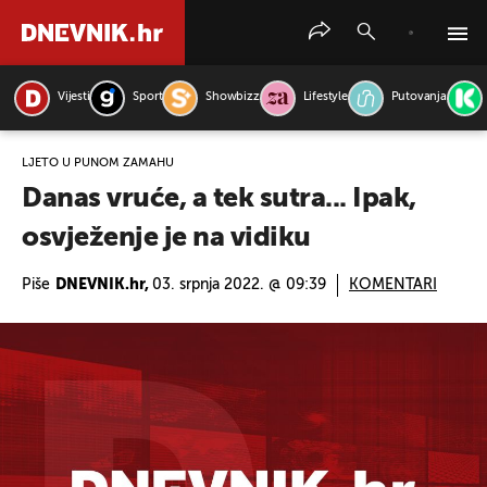
Vijesti
Sport
Showbizz
Lifestyle
Putovanja
PRETRAŽITE VIJESTI
LJETO U PUNOM ZAMAHU
Danas vruće, a tek sutra... Ipak,
osvježenje je na vidiku
Piše
DNEVNIK.hr,
03. srpnja 2022. @ 09:39
KOMENTARI