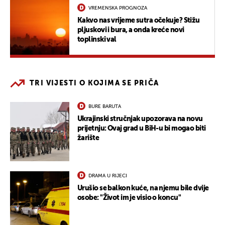
VREMENSKA PROGNOZA
Kakvo nas vrijeme sutra očekuje? Stižu
pljuskovi i bura, a onda kreće novi
toplinski val
TRI VIJESTI O KOJIMA SE PRIČA
BURE BARUTA
Ukrajinski stručnjak upozorava na novu
prijetnju: Ovaj grad u BiH-u bi mogao biti
žarište
DRAMA U RIJECI
Urušio se balkon kuće, na njemu bile dvije
osobe: "Život im je visio o koncu"