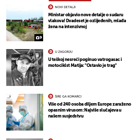
NOVI DETALJI
Ministar objavio nove detalje o sudaru
vlakova! Dvadeset je ozlijeđenih, mlađa
žena na intenzivnoj
9
U ZAGORJU
U teškoj nesreći poginuo vatrogasac i
motociklst Matija: "Ostavio je trag"
ŠIRE GA KOMARCI
Više od 240 osoba diljem Europe zaraženo
opasnim virusom: Najviše slučajeva u
našem susjedstvu