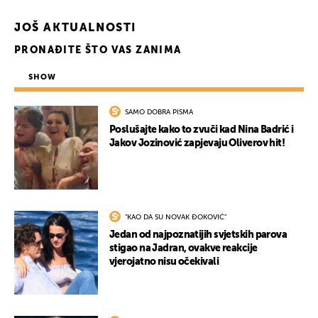
JOŠ AKTUALNOSTI
PRONAĐITE ŠTO VAS ZANIMA
SHOW
SAMO DOBRA PISMA
Poslušajte kako to zvuči kad Nina Badrić i
Jakov Jozinović zapjevaju Oliverov hit!
UKLJUČITE NOTIFIKACIJE
"KAO DA SU NOVAK ĐOKOVIĆ"
Jedan od najpoznatijih svjetskih parova
stigao na Jadran, ovakve reakcije
vjerojatno nisu očekivali