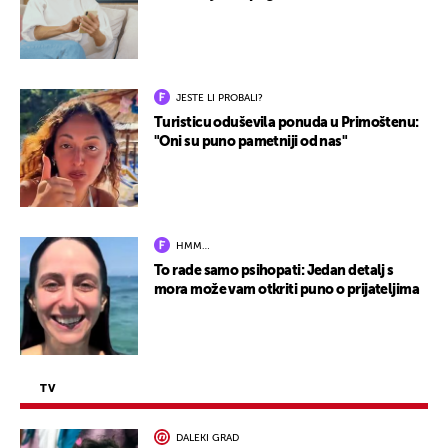
JESTE LI PROBALI?
Turisticu oduševila ponuda u Primoštenu:
"Oni su puno pametniji od nas"
HMM…
To rade samo psihopati: Jedan detalj s
mora može vam otkriti puno o prijateljima
TV
DALEKI GRAD