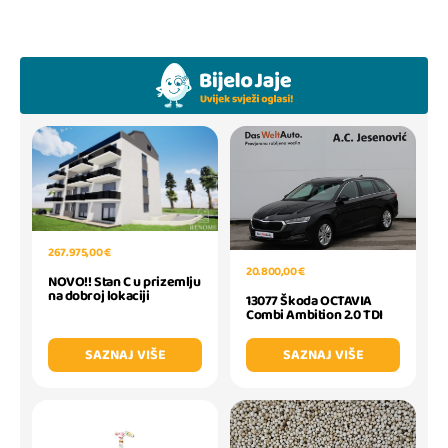
267.975,00 €
20.800,00 €
NOVO!! Stan C u prizemlju
na dobroj lokaciji
13077 Škoda OCTAVIA
Combi Ambition 2.0 TDI
SAZNAJ VIŠE
SAZNAJ VIŠE