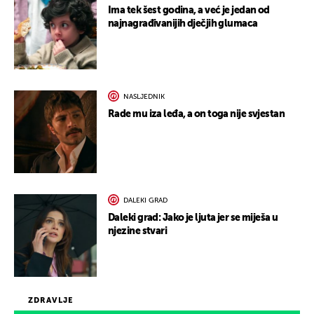
Ima tek šest godina, a već je jedan od
najnagrađivanijih dječjih glumaca
NASLJEDNIK
Rade mu iza leđa, a on toga nije svjestan
DALEKI GRAD
Daleki grad: Jako je ljuta jer se miješa u
njezine stvari
ZDRAVLJE