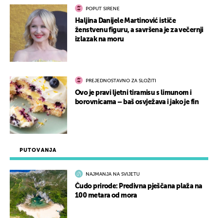
POPUT SIRENE
Haljina Danijele Martinović ističe
ženstvenu figuru, a savršena je za večernji
izlazak na moru
PREJEDNOSTAVNO ZA SLOŽITI
Ovo je pravi ljetni tiramisu s limunom i
borovnicama – baš osvježava i jako je fin
PUTOVANJA
NAJMANJA NA SVIJETU
Čudo prirode: Predivna pješčana plaža na
100 metara od mora