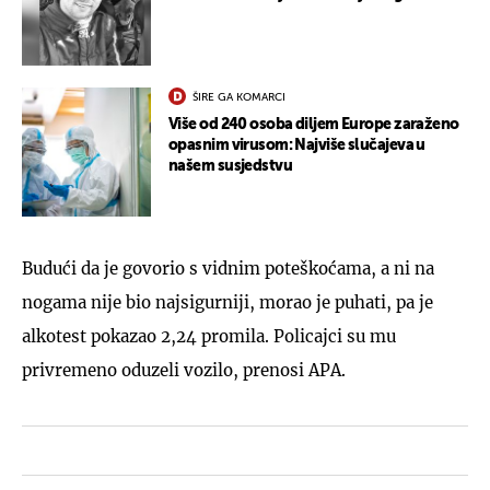
ŠIRE GA KOMARCI
Više od 240 osoba diljem Europe zaraženo
opasnim virusom: Najviše slučajeva u
našem susjedstvu
Budući da je govorio s vidnim poteškoćama, a ni na
nogama nije bio najsigurniji, morao je puhati, pa je
alkotest pokazao 2,24 promila. Policajci su mu
privremeno oduzeli vozilo, prenosi APA.