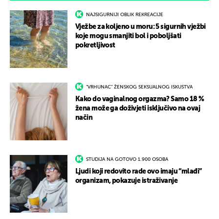
NAJSIGURNIJI OBLIK REKREACIJE
Vježbe za koljeno u moru: 5 sigurnih vježbi
koje mogu smanjiti bol i poboljšati
pokretljivost
"VRHUNAC" ŽENSKOG SEKSUALNOG ISKUSTVA
Kako do vaginalnog orgazma? Samo 18 %
žena može ga doživjeti isključivo na ovaj
način
STUDIJA NA GOTOVO 1.900 OSOBA
Ljudi koji redovito rade ovo imaju “mlađi”
organizam, pokazuje istraživanje