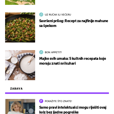
UZ RUČAK ILI VEČERU
Savršeni prilog: Recept za najfinije mahune
sa špekom
BON APPETIT!
Majke svih umaka: 5 kultnih recepata koje
moraju znati svi kuhari
ZABAVA
POKAŽITE ŠTO ZNATE!
Samo pravi intelektualci mogu riješiti ovaj
kviz bez ijedne pogreške