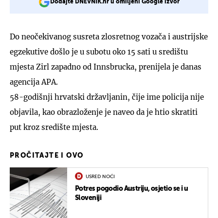
Dodajte DNEVNIK.hr u omiljeni Google izvor
Do neočekivanog susreta zlosretnog vozača i austrijske
egzekutive došlo je u subotu oko 15 sati u središtu
mjesta Zirl zapadno od Innsbrucka, prenijela je danas
agencija APA.
58-godišnji hrvatski državljanin, čije ime policija nije
objavila, kao obrazloženje je naveo da je htio skratiti
put kroz središte mjesta.
PROČITAJTE I OVO
USRED NOĆI
Potres pogodio Austriju, osjetio se i u
Sloveniji