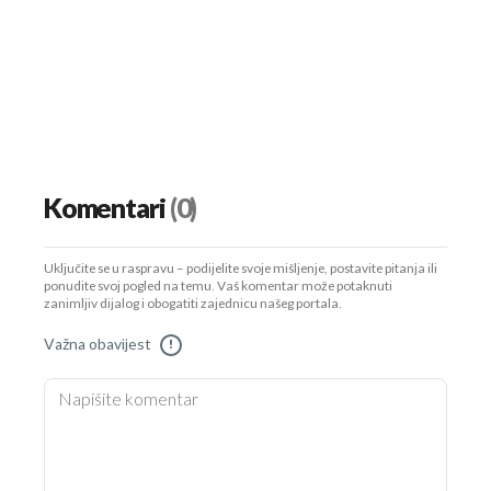
Komentari
(0)
Uključite se u raspravu – podijelite svoje mišljenje, postavite pitanja ili
ponudite svoj pogled na temu. Vaš komentar može potaknuti
zanimljiv dijalog i obogatiti zajednicu našeg portala.
Važna obavijest
!