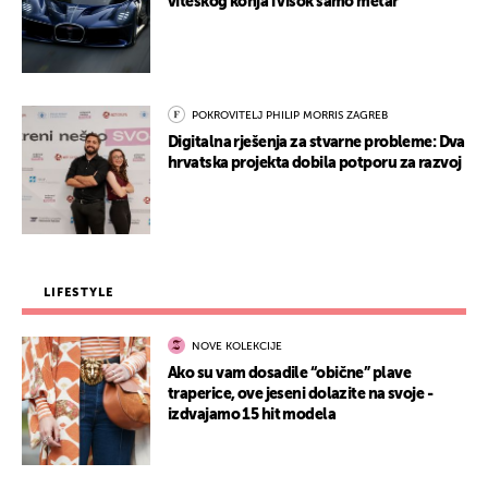
viteškog konja i visok samo metar
POKROVITELJ PHILIP MORRIS ZAGREB
Digitalna rješenja za stvarne probleme: Dva
hrvatska projekta dobila potporu za razvoj
LIFESTYLE
NOVE KOLEKCIJE
Ako su vam dosadile “obične” plave
traperice, ove jeseni dolazite na svoje -
izdvajamo 15 hit modela