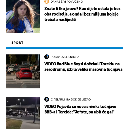
DANAS ŽIVI POVUČENO
Znate li tko je ovo? Kao dijete ostala je bez
oba roditelja, a onda i bez milijuna koje je
trebala naslijediti
SPORT
POJAVILA SE SNIMKA
VIDEO Bad Blue Boysi dočekali Torcidu na
aerodromu, izbila velika masovna tučnjava
CIPELARILI GA DOK JE LEŽAO
VIDEO Pojavila se nova snimka tučnjave
BBB-a i Torcide: "Je*ote, pa ubit će ga!"