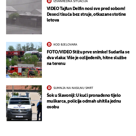
IZVANREDNA SITUACIJA
VIDEO Tajfun Delfin nosi sve pred sobom!
Deseci tisuća bez struje, otkazane stotine
letova
KOD BJELOVARA
FOTO/VIDEO Stižu prve snimke! Sudarila se
dva vlaka: Više je ozlijeđenih, hitne službe
na terenu
SUMNJA NA NASILNU SMRT
Šok u Slavoniji: U kući pronađeno tijelo
muškarca, policija odmah uhitila jednu
osobu