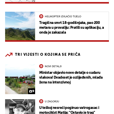
HELIKOPTER IZVLAČIO TIJELO
Tragična smrt 18-godišnjaka, pao 200
metara u provaliju: Pratili su aplikaciju, a
onda je zakazala
TRI VIJESTI O KOJIMA SE PRIČA
NOVI DETALJI
Ministar objavio nove detalje o sudaru
vlakova! Dvadeset je ozlijeđenih, mlađa
žena na intenzivnoj
9
U ZAGORJU
U teškoj nesreći poginuo vatrogasac i
motociklst Matija: "Ostavio je trag"