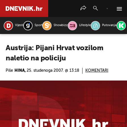
Vijesti
Sport
Showbizz
Lifestyle
Putovanja
PRETRAŽITE VIJESTI
Austrija: Pijani Hrvat vozilom
naletio na policiju
Piše
HINA,
25. studenoga 2007. @ 13:18
KOMENTARI