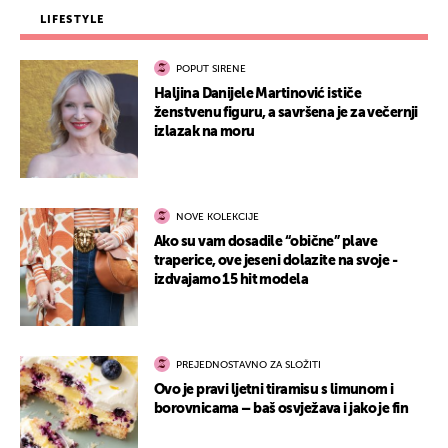
LIFESTYLE
POPUT SIRENE
Haljina Danijele Martinović ističe
ženstvenu figuru, a savršena je za večernji
izlazak na moru
NOVE KOLEKCIJE
Ako su vam dosadile “obične” plave
traperice, ove jeseni dolazite na svoje -
izdvajamo 15 hit modela
PREJEDNOSTAVNO ZA SLOŽITI
Ovo je pravi ljetni tiramisu s limunom i
borovnicama – baš osvježava i jako je fin