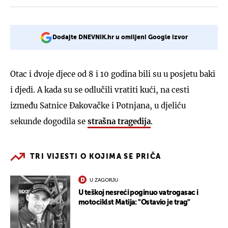
Dodajte DNEVNIK.hr u omiljeni Google izvor
Otac i dvoje djece od 8 i 10 godina bili su u posjetu baki
i djedi. A kada su se odlučili vratiti kući, na cesti
između Satnice Đakovačke i Potnjana, u djeliću
sekunde dogodila se
strašna tragedija
.
TRI VIJESTI O KOJIMA SE PRIČA
U ZAGORJU
U teškoj nesreći poginuo vatrogasac i
motociklst Matija: "Ostavio je trag"