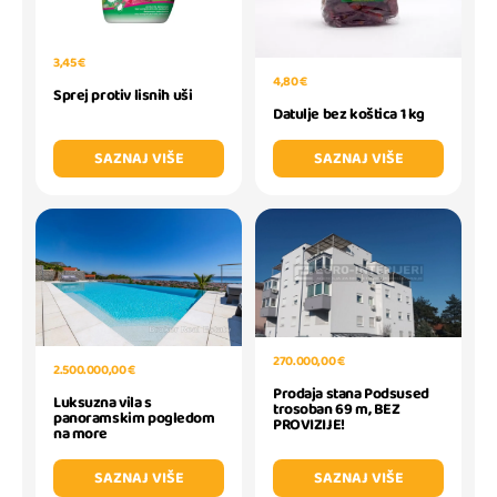
3,45 €
4,80 €
Sprej protiv lisnih uši
Datulje bez koštica 1 kg
SAZNAJ VIŠE
SAZNAJ VIŠE
270.000,00 €
2.500.000,00 €
Prodaja stana Podsused
Luksuzna vila s
trosoban 69 m, BEZ
panoramskim pogledom
PROVIZIJE!
na more
SAZNAJ VIŠE
SAZNAJ VIŠE