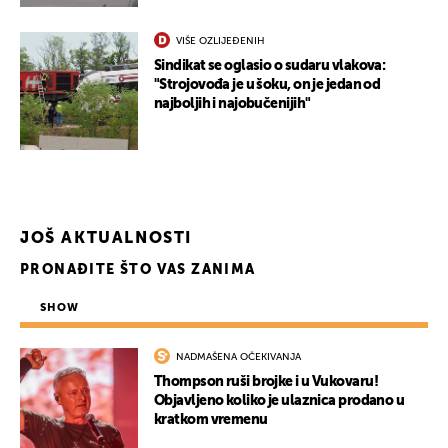
VIŠE OZLIJEĐENIH
Sindikat se oglasio o sudaru vlakova:
UKLJUČITE NOTIFIKACIJE
"Strojovođa je u šoku, on je jedan od
najboljih i najobučenijih"
JOŠ AKTUALNOSTI
PRONAĐITE ŠTO VAS ZANIMA
SHOW
NADMAŠENA OČEKIVANJA
Thompson ruši brojke i u Vukovaru!
Objavljeno koliko je ulaznica prodano u
kratkom vremenu