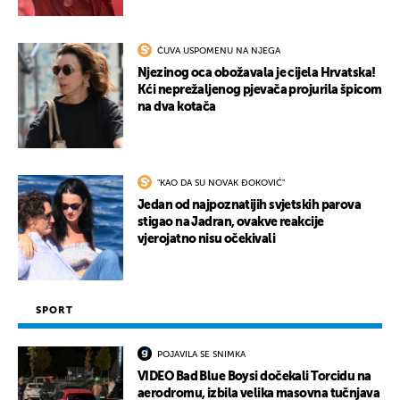
ČUVA USPOMENU NA NJEGA
Njezinog oca obožavala je cijela Hrvatska!
Kći neprežaljenog pjevača projurila špicom
na dva kotača
"KAO DA SU NOVAK ĐOKOVIĆ"
Jedan od najpoznatijih svjetskih parova
stigao na Jadran, ovakve reakcije
vjerojatno nisu očekivali
SPORT
POJAVILA SE SNIMKA
VIDEO Bad Blue Boysi dočekali Torcidu na
aerodromu, izbila velika masovna tučnjava