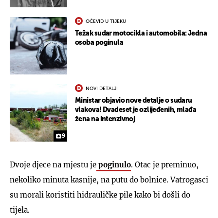
OČEVID U TIJEKU
Težak sudar motocikla i automobila: Jedna
osoba poginula
NOVI DETALJI
Ministar objavio nove detalje o sudaru
vlakova! Dvadeset je ozlijeđenih, mlađa
žena na intenzivnoj
9
Dvoje djece na mjestu je
poginulo
. Otac je preminuo,
nekoliko minuta kasnije, na putu do bolnice. Vatrogasci
su morali koristiti hidrauličke pile kako bi došli do
tijela.