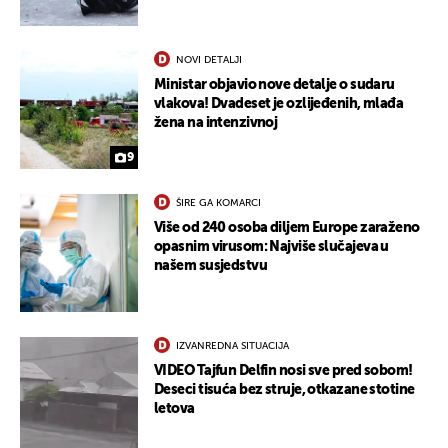
NOVI DETALJI
Ministar objavio nove detalje o sudaru
vlakova! Dvadeset je ozlijeđenih, mlađa
žena na intenzivnoj
9
ŠIRE GA KOMARCI
Više od 240 osoba diljem Europe zaraženo
opasnim virusom: Najviše slučajeva u
našem susjedstvu
IZVANREDNA SITUACIJA
VIDEO Tajfun Delfin nosi sve pred sobom!
Deseci tisuća bez struje, otkazane stotine
letova