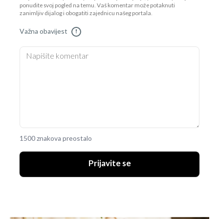
ponudite svoj pogled na temu. Vaš komentar može potaknuti
zanimljiv dijalog i obogatiti zajednicu našeg portala.
Važna obavijest
!
1500 znakova preostalo
Prijavite se