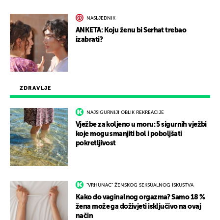
NASLJEDNIK
ANKETA: Koju ženu bi Serhat trebao
izabrati?
ZDRAVLJE
NAJSIGURNIJI OBLIK REKREACIJE
Vježbe za koljeno u moru: 5 sigurnih vježbi
koje mogu smanjiti bol i poboljšati
pokretljivost
"VRHUNAC" ŽENSKOG SEKSUALNOG ISKUSTVA
Kako do vaginalnog orgazma? Samo 18 %
žena može ga doživjeti isključivo na ovaj
način