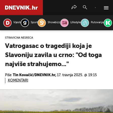
Vijesti
Sport
Showbizz
Lifestyle
Putovanja
PRETRAŽITE VIJESTI
STRAVIČNA NESREĆA
Vatrogasac o tragediji koja je
Slavoniju zavila u crno: "Od toga
najviše strahujemo..."
Piše
Tin Kovačić/DNEVNIK.hr,
17. travnja 2025. @ 19:15
KOMENTARI