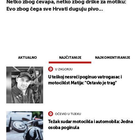
Netko zbog ćevapa, netko zbog drške za motiku:
Evo zbog čega sve Hrvati duguju pivo...
AKTUALNO
NAJČITANIJE
NAJKOMENTIRANIJE
U ZAGORJU
U teškoj nesreći poginuo vatrogasac i
motociklst Matija: "Ostavio je trag"
OČEVID U TIJEKU
Težak sudar motocikla i automobila: Jedna
osoba poginula