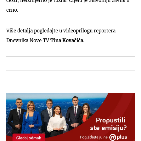
cesti, neizmjerno je tužna. Cijelu je Slavoniju zavila u
crno.
Više detalja pogledajte u videoprilogu reportera
Dnevnika Nove TV
Tina Kovačića
.