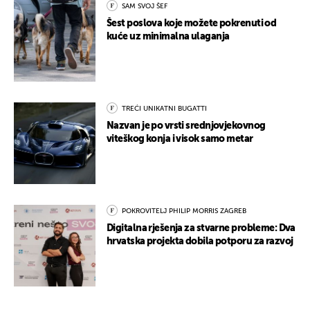
SAM SVOJ ŠEF
Šest poslova koje možete pokrenuti od
kuće uz minimalna ulaganja
TREĆI UNIKATNI BUGATTI
Nazvan je po vrsti srednjovjekovnog
viteškog konja i visok samo metar
POKROVITELJ PHILIP MORRIS ZAGREB
Digitalna rješenja za stvarne probleme: Dva
hrvatska projekta dobila potporu za razvoj