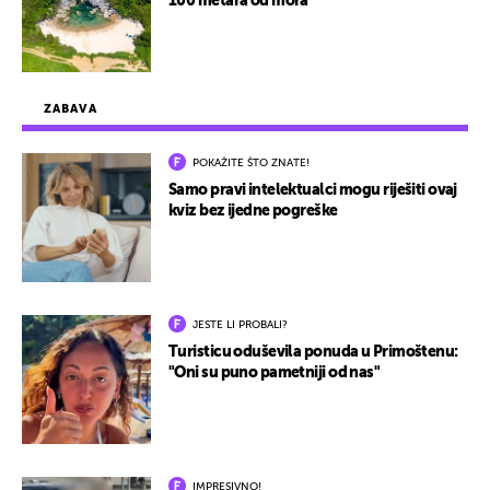
100 metara od mora
ZABAVA
POKAŽITE ŠTO ZNATE!
Samo pravi intelektualci mogu riješiti ovaj
kviz bez ijedne pogreške
JESTE LI PROBALI?
Turisticu oduševila ponuda u Primoštenu:
"Oni su puno pametniji od nas"
IMPRESIVNO!