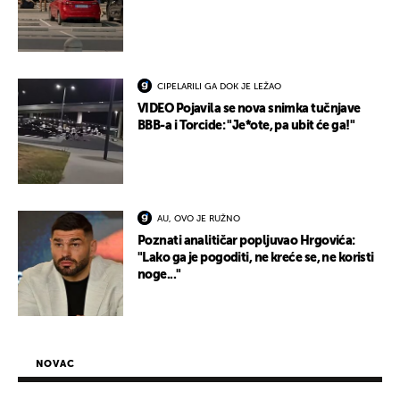
CIPELARILI GA DOK JE LEŽAO
VIDEO Pojavila se nova snimka tučnjave
BBB-a i Torcide: "Je*ote, pa ubit će ga!"
AU, OVO JE RUŽNO
Poznati analitičar popljuvao Hrgovića:
"Lako ga je pogoditi, ne kreće se, ne koristi
noge..."
NOVAC