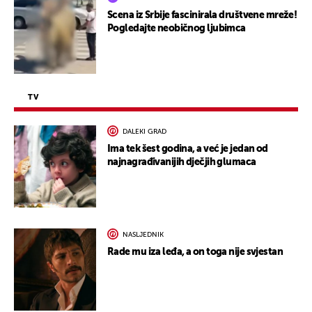
Scena iz Srbije fascinirala društvene mreže!
Pogledajte neobičnog ljubimca
TV
DALEKI GRAD
Ima tek šest godina, a već je jedan od
najnagrađivanijih dječjih glumaca
NASLJEDNIK
Rade mu iza leđa, a on toga nije svjestan