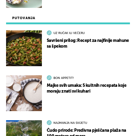
PUTOVANJA
UZ RUČAK ILI VEČERU
Savršeni prilog: Recept za najfinije mahune
sa špekom
BON APPETIT!
Majke svih umaka: 5 kultnih recepata koje
moraju znati svi kuhari
NAJMANJA NA SVIJETU
Čudo prirode: Predivna pješčana plaža na