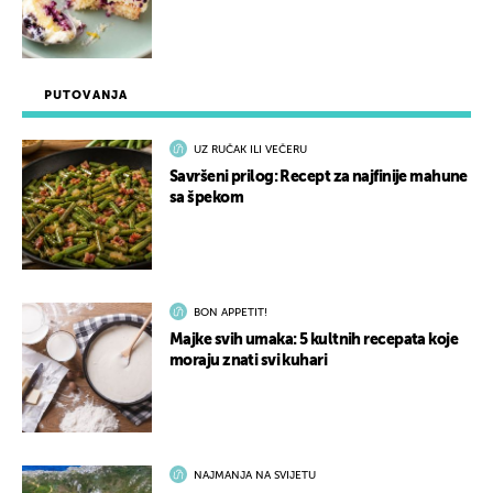
PUTOVANJA
UZ RUČAK ILI VEČERU
Savršeni prilog: Recept za najfinije mahune
sa špekom
BON APPETIT!
Majke svih umaka: 5 kultnih recepata koje
moraju znati svi kuhari
NAJMANJA NA SVIJETU