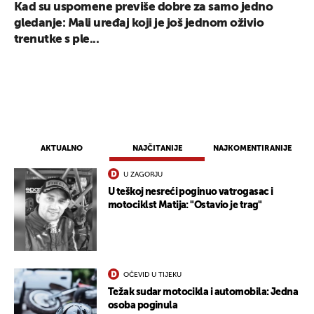
Kad su uspomene previše dobre za samo jedno
gledanje: Mali uređaj koji je još jednom oživio
trenutke s ple...
AKTUALNO
NAJČITANIJE
NAJKOMENTIRANIJE
U ZAGORJU
U teškoj nesreći poginuo vatrogasac i
motociklst Matija: "Ostavio je trag"
OČEVID U TIJEKU
Težak sudar motocikla i automobila: Jedna
osoba poginula