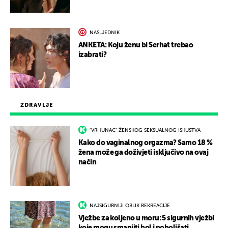
NASLJEDNIK
ANKETA: Koju ženu bi Serhat trebao
izabrati?
ZDRAVLJE
"VRHUNAC" ŽENSKOG SEKSUALNOG ISKUSTVA
Kako do vaginalnog orgazma? Samo 18 %
žena može ga doživjeti isključivo na ovaj
način
NAJSIGURNIJI OBLIK REKREACIJE
Vježbe za koljeno u moru: 5 sigurnih vježbi