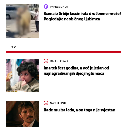
IMPRESIVNO!
Scena iz Srbije fascinirala društvene mreže!
Pogledajte neobičnog ljubimca
TV
DALEKI GRAD
Ima tek šest godina, a već je jedan od
najnagrađivanijih dječjih glumaca
NASLJEDNIK
Rade mu iza leđa, a on toga nije svjestan