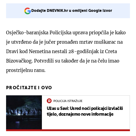
Dodajte DNEVNIK.hr u omiljeni Google izvor
Osječko-baranjska Policijska uprava priopćila je kako
je utvrđeno da je jučer pronađen mrtav muškarac na
Dravi kod Nemetina nestali 28-godišnjak iz Creta
Bizovačkog. Potvrdili su također da je na čelu imao
prostrijelnu ranu.
PROČITAJTE I OVO
POLICIJA ISTRAŽUJE
Užas u Savi: Usred noći policajci izvlačili
tijelo, doznajemo nove informacije