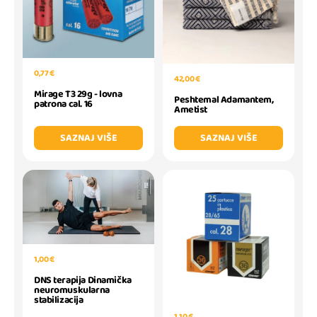
0,77 €
42,00 €
Mirage T3 29g - lovna
Peshtemal Adamantem,
patrona cal. 16
Ametist
SAZNAJ VIŠE
SAZNAJ VIŠE
1,00 €
DNS terapija Dinamička
neuromuskularna
stabilizacija
1,10 €