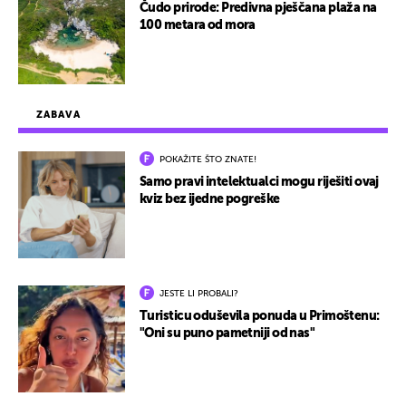
Čudo prirode: Predivna pješčana plaža na
100 metara od mora
ZABAVA
POKAŽITE ŠTO ZNATE!
Samo pravi intelektualci mogu riješiti ovaj
kviz bez ijedne pogreške
JESTE LI PROBALI?
Turisticu oduševila ponuda u Primoštenu:
"Oni su puno pametniji od nas"