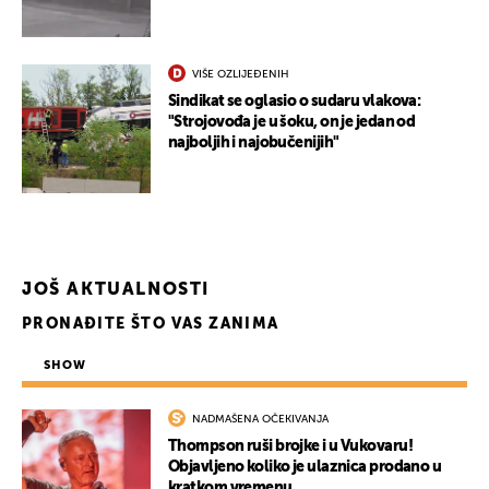
VIŠE OZLIJEĐENIH
Sindikat se oglasio o sudaru vlakova:
"Strojovođa je u šoku, on je jedan od
najboljih i najobučenijih"
JOŠ AKTUALNOSTI
PRONAĐITE ŠTO VAS ZANIMA
SHOW
UKLJUČITE NOTIFIKACIJE
NADMAŠENA OČEKIVANJA
Thompson ruši brojke i u Vukovaru!
Objavljeno koliko je ulaznica prodano u
kratkom vremenu