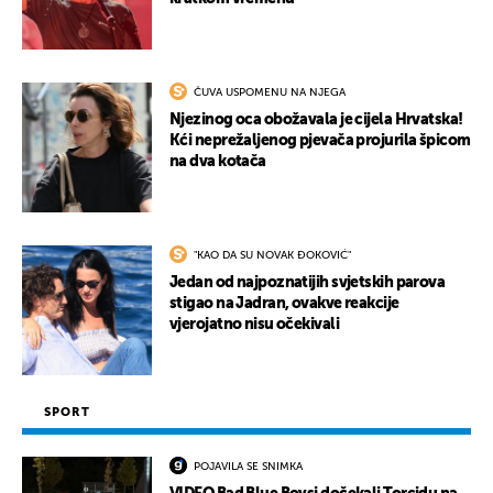
ČUVA USPOMENU NA NJEGA
Njezinog oca obožavala je cijela Hrvatska!
Kći neprežaljenog pjevača projurila špicom
na dva kotača
"KAO DA SU NOVAK ĐOKOVIĆ"
Jedan od najpoznatijih svjetskih parova
stigao na Jadran, ovakve reakcije
vjerojatno nisu očekivali
SPORT
POJAVILA SE SNIMKA