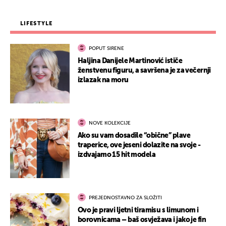
LIFESTYLE
POPUT SIRENE
Haljina Danijele Martinović ističe
ženstvenu figuru, a savršena je za večernji
izlazak na moru
NOVE KOLEKCIJE
Ako su vam dosadile “obične” plave
traperice, ove jeseni dolazite na svoje -
izdvajamo 15 hit modela
PREJEDNOSTAVNO ZA SLOŽITI
Ovo je pravi ljetni tiramisu s limunom i
borovnicama – baš osvježava i jako je fin