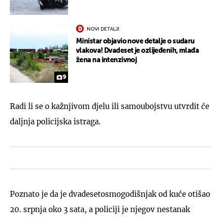
NOVI DETALJI
Ministar objavio nove detalje o sudaru
vlakova! Dvadeset je ozlijeđenih, mlađa
žena na intenzivnoj
9
Radi li se o kažnjivom djelu ili samoubojstvu utvrdit će
daljnja policijska istraga.
Poznato je da je dvadesetosmogodišnjak od kuće otišao
20. srpnja oko 3 sata, a policiji je njegov nestanak