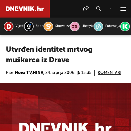
Vijesti
Sport
Showbizz
Lifestyle
Putovanja
PRETRAŽITE VIJESTI
Utvrđen identitet mrtvog
muškarca iz Drave
Piše
Nova TV,HINA,
24. srpnja 2006. @ 15:35
KOMENTARI