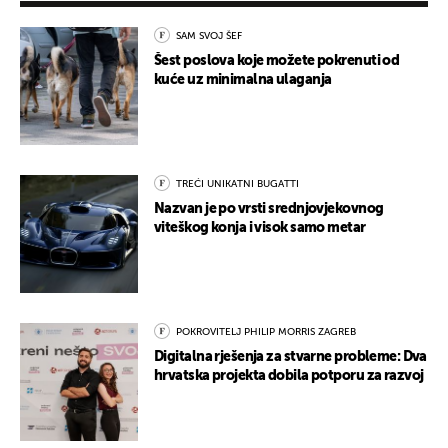
SAM SVOJ ŠEF
Šest poslova koje možete pokrenuti od
kuće uz minimalna ulaganja
TREĆI UNIKATNI BUGATTI
Nazvan je po vrsti srednjovjekovnog
viteškog konja i visok samo metar
POKROVITELJ PHILIP MORRIS ZAGREB
Digitalna rješenja za stvarne probleme: Dva
hrvatska projekta dobila potporu za razvoj