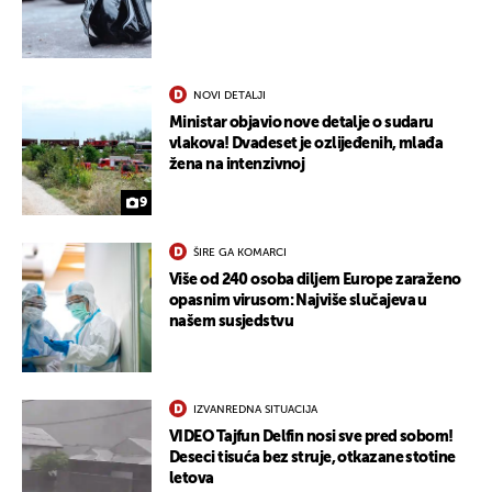
NOVI DETALJI
Ministar objavio nove detalje o sudaru
vlakova! Dvadeset je ozlijeđenih, mlađa
žena na intenzivnoj
9
ŠIRE GA KOMARCI
Više od 240 osoba diljem Europe zaraženo
opasnim virusom: Najviše slučajeva u
našem susjedstvu
IZVANREDNA SITUACIJA
VIDEO Tajfun Delfin nosi sve pred sobom!
Deseci tisuća bez struje, otkazane stotine
letova