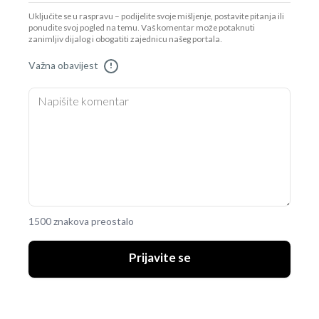
Uključite se u raspravu – podijelite svoje mišljenje, postavite pitanja ili
ponudite svoj pogled na temu. Vaš komentar može potaknuti
zanimljiv dijalog i obogatiti zajednicu našeg portala.
Važna obavijest
!
1500 znakova preostalo
Prijavite se