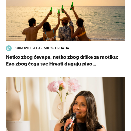
POKROVITELJ CARLSBERG CROATIA
Netko zbog ćevapa, netko zbog drške za motiku:
Evo zbog čega sve Hrvati duguju pivo...