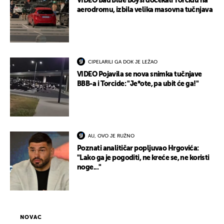
VIDEO Bad Blue Boysi dočekali Torcidu na
aerodromu, izbila velika masovna tučnjava
CIPELARILI GA DOK JE LEŽAO
VIDEO Pojavila se nova snimka tučnjave
BBB-a i Torcide: "Je*ote, pa ubit će ga!"
AU, OVO JE RUŽNO
Poznati analitičar popljuvao Hrgovića:
"Lako ga je pogoditi, ne kreće se, ne koristi
noge..."
NOVAC