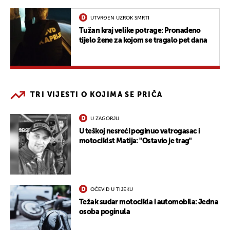
UTVRĐEN UZROK SMRTI
Tužan kraj velike potrage: Pronađeno
tijelo žene za kojom se tragalo pet dana
TRI VIJESTI O KOJIMA SE PRIČA
U ZAGORJU
U teškoj nesreći poginuo vatrogasac i
motociklst Matija: "Ostavio je trag"
OČEVID U TIJEKU
Težak sudar motocikla i automobila: Jedna
osoba poginula