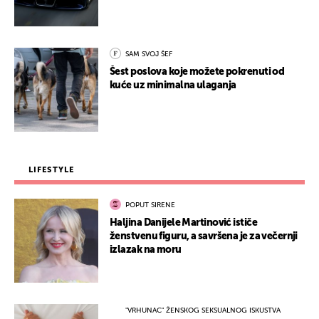
SAM SVOJ ŠEF
Šest poslova koje možete pokrenuti od
kuće uz minimalna ulaganja
LIFESTYLE
POPUT SIRENE
Haljina Danijele Martinović ističe
ženstvenu figuru, a savršena je za večernji
izlazak na moru
"VRHUNAC" ŽENSKOG SEKSUALNOG ISKUSTVA