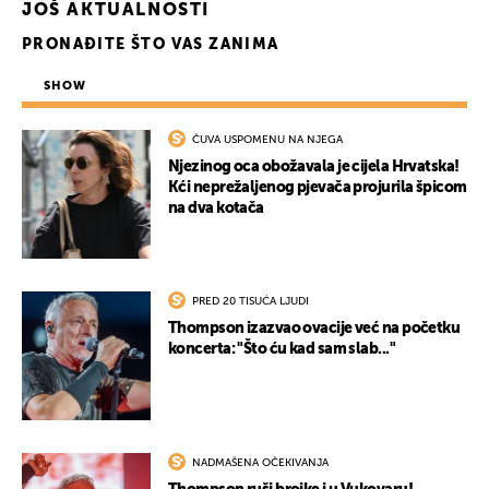
JOŠ AKTUALNOSTI
PRONAĐITE ŠTO VAS ZANIMA
SHOW
ČUVA USPOMENU NA NJEGA
Njezinog oca obožavala je cijela Hrvatska!
Kći neprežaljenog pjevača projurila špicom
na dva kotača
UKLJUČITE NOTIFIKACIJE
PRED 20 TISUĆA LJUDI
Thompson izazvao ovacije već na početku
koncerta: "Što ću kad sam slab..."
NADMAŠENA OČEKIVANJA