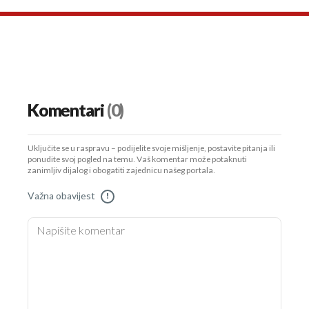
Komentari
(0)
Uključite se u raspravu – podijelite svoje mišljenje, postavite pitanja ili
ponudite svoj pogled na temu. Vaš komentar može potaknuti
zanimljiv dijalog i obogatiti zajednicu našeg portala.
Važna obavijest
!