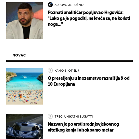
AU, OVO JE RUŽNO
Poznati analitičar popljuvao Hrgovića:
"Lako ga je pogoditi, ne kreće se, ne koristi
noge..."
NOVAC
KAMO BI OTIŠLI?
O preseljenju u inozemstvo razmišlja 9 od
10 Europljana
TREĆI UNIKATNI BUGATTI
Nazvan je po vrsti srednjovjekovnog
viteškog konja i visok samo metar