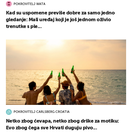
POKROVITELJ WATA
Kad su uspomene previše dobre za samo jedno
gledanje: Mali uređaj koji je još jednom oživio
trenutke s ple...
POKROVITELJ CARLSBERG CROATIA
Netko zbog ćevapa, netko zbog drške za motiku:
Evo zbog čega sve Hrvati duguju pivo...