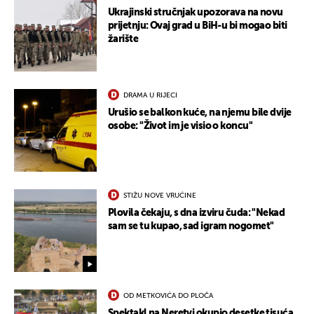
Ukrajinski stručnjak upozorava na novu
prijetnju: Ovaj grad u BiH-u bi mogao biti
žarište
DRAMA U RIJECI
Urušio se balkon kuće, na njemu bile dvije
osobe: "Život im je visio o koncu"
STIŽU NOVE VRUĆINE
Plovila čekaju, s dna izviru čuda: "Nekad
sam se tu kupao, sad igram nogomet"
OD METKOVIĆA DO PLOČA
Spektakl na Neretvi okupio desetke tisuća