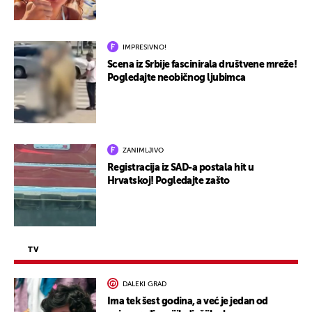
IMPRESIVNO!
Scena iz Srbije fascinirala društvene mreže!
Pogledajte neobičnog ljubimca
ZANIMLJIVO
Registracija iz SAD-a postala hit u
Hrvatskoj! Pogledajte zašto
TV
DALEKI GRAD
Ima tek šest godina, a već je jedan od