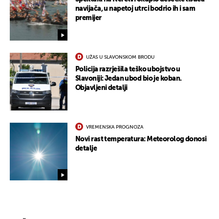
navijača, u napetoj utrci bodrio ih i sam
premijer
UŽAS U SLAVONSKOM BRODU
Policija razrješila teško ubojstvo u
Slavoniji: Jedan ubod bio je koban.
Objavljeni detalji
VREMENSKA PROGNOZA
Novi rast temperatura: Meteorolog donosi
detalje