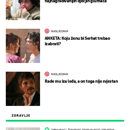
najnagrađivanijih dječjih glumaca
NASLJEDNIK
ANKETA: Koju ženu bi Serhat trebao
izabrati?
NASLJEDNIK
Rade mu iza leđa, a on toga nije svjestan
ZDRAVLJE