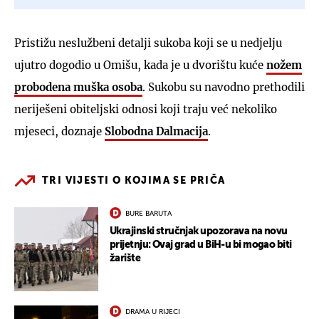
Pristižu neslužbeni detalji sukoba koji se u nedjelju
ujutro dogodio u Omišu, kada je u dvorištu kuće
nožem
probodena muška osoba
. Sukobu su navodno prethodili
neriješeni obiteljski odnosi koji traju već nekoliko
mjeseci, doznaje
Slobodna Dalmacija
.
TRI VIJESTI O KOJIMA SE PRIČA
BURE BARUTA
Ukrajinski stručnjak upozorava na novu
prijetnju: Ovaj grad u BiH-u bi mogao biti
žarište
DRAMA U RIJECI