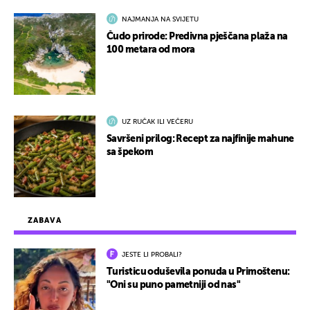
NAJMANJA NA SVIJETU
Čudo prirode: Predivna pješčana plaža na
100 metara od mora
UZ RUČAK ILI VEČERU
Savršeni prilog: Recept za najfinije mahune
sa špekom
ZABAVA
JESTE LI PROBALI?
Turisticu oduševila ponuda u Primoštenu:
"Oni su puno pametniji od nas"