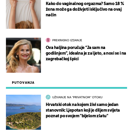
Kako do vaginalnog orgazma? Samo 18 %
žena može ga doživjeti isključivo na ovaj
način
PREKRASNO IZDANJE
Ova haljina poručuje “Ja sam na
godišnjem”, idealna je za ljeto, a nosi se i na
zagrebačkoj špici
PUTOVANJA
UŽIVANJE NA "PRIVATNOM" OTOKU
Hrvatski otok na kojem živi samo jedan
stanovnik: Ljepotan koji je diljem svijeta
poznat po svojem "bijelom zlatu"