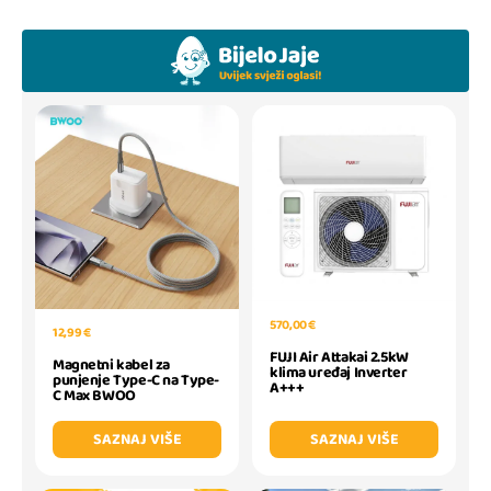
570,00 €
12,99 €
FUJI Air Attakai 2.5kW
Magnetni kabel za
klima uređaj Inverter
punjenje Type-C na Type-
A+++
C Max BWOO
SAZNAJ VIŠE
SAZNAJ VIŠE