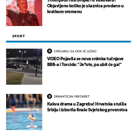
Thompson ruši brojke i u Vukovaru!
Objavljeno koliko je ulaznica prodano u
kratkom vremenu
SPORT
CIPELARILI GA DOK JE LEŽAO
VIDEO Pojavila se nova snimka tučnjave
BBB-a i Torcide: "Je*ote, pa ubit će ga!"
DRAMATIČAN PREOKRET
Kakva drama u Zagrebu! Hrvatska srušila
Srbiju i izborila finale Svjetskog prvenstva