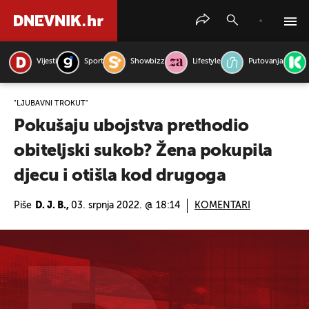
Vijesti
Sport
Showbizz
Lifestyle
Putovanja
PRETRAŽITE VIJESTI
"LJUBAVNI TROKUT"
Pokušaju ubojstva prethodio
obiteljski sukob? Žena pokupila
djecu i otišla kod drugoga
Piše
D. J. B.,
03. srpnja 2022. @ 18:14
KOMENTARI