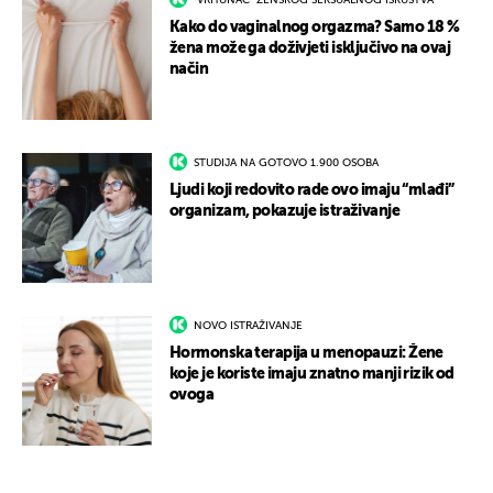
"VRHUNAC" ŽENSKOG SEKSUALNOG ISKUSTVA
Kako do vaginalnog orgazma? Samo 18 %
žena može ga doživjeti isključivo na ovaj
način
STUDIJA NA GOTOVO 1.900 OSOBA
Ljudi koji redovito rade ovo imaju “mlađi”
organizam, pokazuje istraživanje
NOVO ISTRAŽIVANJE
Hormonska terapija u menopauzi: Žene
koje je koriste imaju znatno manji rizik od
ovoga