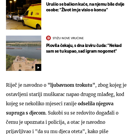
Urušio se balkon kuće, na njemu bile dvije
osobe: "Život im je visio o koncu"
STIŽU NOVE VRUĆINE
Plovila čekaju, s dna izviru čuda: "Nekad
sam se tu kupao, sad igram nogomet"
Riječ je navodno o
"ljubavnom trokutu"
, zbog kojeg je
ostavljeni stariji muškarac napao drugog mlađeg, kod
kojeg se nekoliko mjeseci ranije
odselila njegova
supruga s djecom
. Sukobi su se redovito događali o
čemu je upoznata i policija, a otac je navodno
prijavljivao i "da su mu djeca oteta", kako piše