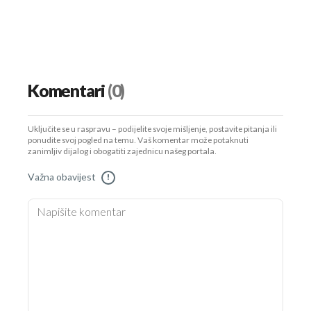
Komentari
(0)
Uključite se u raspravu – podijelite svoje mišljenje, postavite pitanja ili
ponudite svoj pogled na temu. Vaš komentar može potaknuti
zanimljiv dijalog i obogatiti zajednicu našeg portala.
Važna obavijest
!