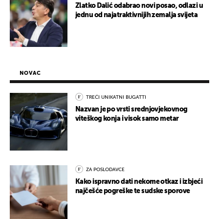
Zlatko Dalić odabrao novi posao, odlazi u
jednu od najatraktivnijih zemalja svijeta
NOVAC
TREĆI UNIKATNI BUGATTI
Nazvan je po vrsti srednjovjekovnog
viteškog konja i visok samo metar
ZA POSLODAVCE
Kako ispravno dati nekome otkaz i izbjeći
najčešće pogreške te sudske sporove