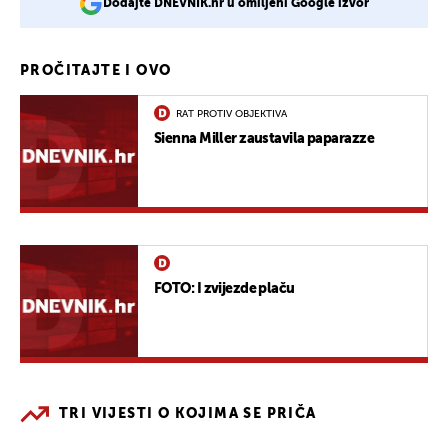
Dodajte DNEVNIK.hr u omiljeni Google izvor
PROČITAJTE I OVO
RAT PROTIV OBJEKTIVA
Sienna Miller zaustavila paparazze
FOTO: I zvijezde plaču
TRI VIJESTI O KOJIMA SE PRIČA