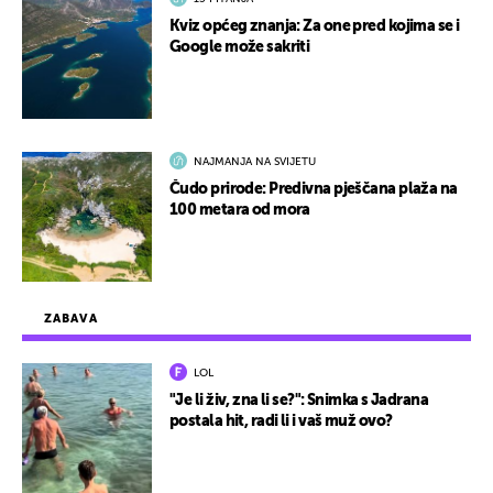
Kviz općeg znanja: Za one pred kojima se i
Google može sakriti
NAJMANJA NA SVIJETU
Čudo prirode: Predivna pješčana plaža na
100 metara od mora
ZABAVA
LOL
"Je li živ, zna li se?": Snimka s Jadrana
postala hit, radi li i vaš muž ovo?