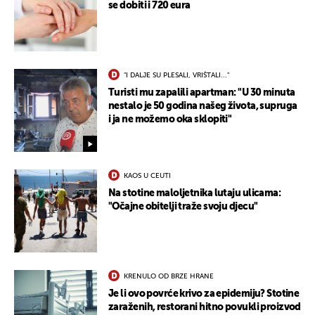
se dobiti i 720 eura
"I DALJE SU PLESALI, VRIŠTALI..."
Turisti mu zapalili apartman: "U 30 minuta
nestalo je 50 godina našeg života, supruga
i ja ne možemo oka sklopiti"
KAOS U CEUTI
Na stotine maloljetnika lutaju ulicama:
"Očajne obitelji traže svoju djecu"
KRENULO OD BRZE HRANE
Je li ovo povrće krivo za epidemiju? Stotine
zaraženih, restorani hitno povukli proizvod