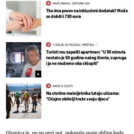
IMAŠ PRAVO, OSTVARI GA!
Tko ima pravo na inkluzivni dodatak? Može
se dobiti i 720 eura
"I DALJE SU PLESALI, VRIŠTALI..."
Turisti mu zapalili apartman: "U 30 minuta
nestalo je 50 godina našeg života, supruga
i ja ne možemo oka sklopiti"
KAOS U CEUTI
Na stotine maloljetnika lutaju ulicama:
"Očajne obitelji traže svoju djecu"
Glumica je, ne po prvi put, pokazala svoje obline kada