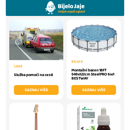
911,67 €
1,00 €
Montažni bazen 18FT
549x122cm SteelPRO 6w1
Služba pomoći na cesti
BESTWAY
SAZNAJ VIŠE
SAZNAJ VIŠE