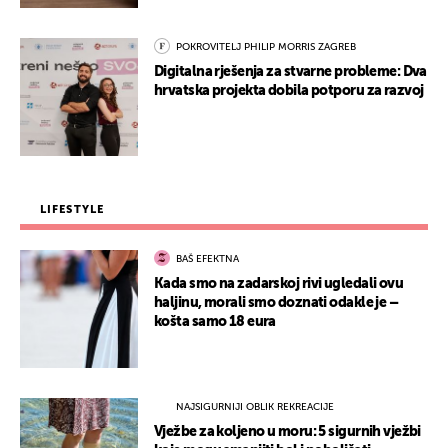
POKROVITELJ PHILIP MORRIS ZAGREB
Digitalna rješenja za stvarne probleme: Dva
hrvatska projekta dobila potporu za razvoj
LIFESTYLE
BAŠ EFEKTNA
Kada smo na zadarskoj rivi ugledali ovu
haljinu, morali smo doznati odakle je –
košta samo 18 eura
NAJSIGURNIJI OBLIK REKREACIJE
Vježbe za koljeno u moru: 5 sigurnih vježbi