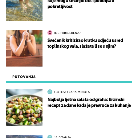
koje mogu smanjiti bol i poboljšati
pokretljivost
(NE)PRIMJERENA?
Svećenik kritizirao kratku odjeću usred
toplinskog vala, slažete li se s njim?
PUTOVANJA
GOTOVO ZA 15 MINUTA
Najbolja ljetna salata od graha: Brzinski
recept za dane kada je prevruće za kuhanje
15 PITANJA