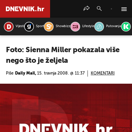
Vijesti
Sport
Showbizz
Lifestyle
Putovanja
PRETRAŽITE VIJESTI
Foto: Sienna Miller pokazala više
nego što je željela
Piše
Daily Mail,
15. travnja 2008. @ 11:37
KOMENTARI