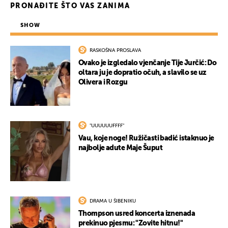
PRONAĐITE ŠTO VAS ZANIMA
SHOW
RASKOŠNA PROSLAVA
Ovako je izgledalo vjenčanje Tije Jurčić: Do
oltara ju je dopratio očuh, a slavilo se uz
Olivera i Rozgu
UKLJUČITE NOTIFIKACIJE
"UUUUUUFFFF"
Vau, koje noge! Ružičasti badić istaknuo je
najbolje adute Maje Šuput
DRAMA U ŠIBENIKU
Thompson usred koncerta iznenada
prekinuo pjesmu: "Zovite hitnu!"