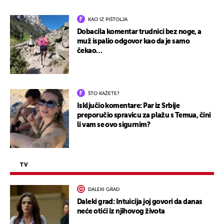
KAO IZ PIŠTOLJA
Dobacila komentar trudnici bez noge, a
muž ispalio odgovor kao da je samo
čekao…
ŠTO KAŽETE?
Isključio komentare: Par iz Srbije
preporučio spravicu za plažu s Temua, čini
li vam se ovo sigurnim?
TV
DALEKI GRAD
Daleki grad: Intuicija joj govori da danas
neće otići iz njihovog života