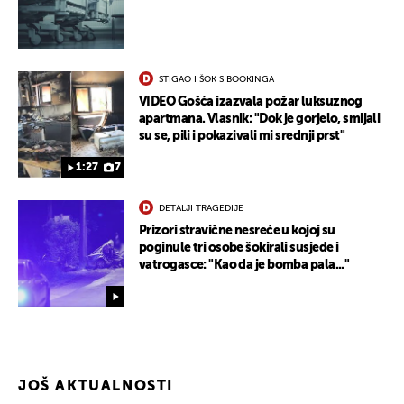
STIGAO I ŠOK S BOOKINGA
VIDEO Gošća izazvala požar luksuznog
apartmana. Vlasnik: "Dok je gorjelo, smijali
su se, pili i pokazivali mi srednji prst"
1:27
7
DETALJI TRAGEDIJE
Prizori stravične nesreće u kojoj su
poginule tri osobe šokirali susjede i
vatrogasce: "Kao da je bomba pala..."
JOŠ AKTUALNOSTI