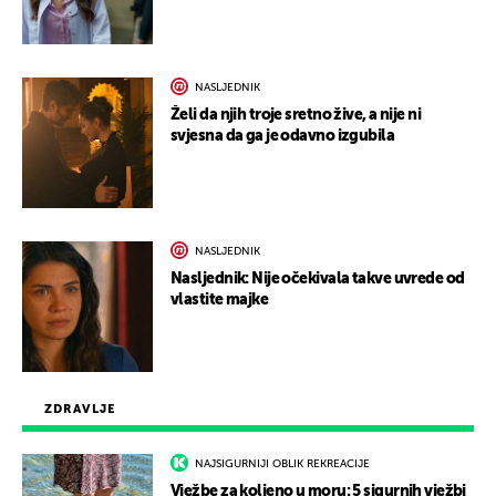
NASLJEDNIK
Želi da njih troje sretno žive, a nije ni
svjesna da ga je odavno izgubila
NASLJEDNIK
Nasljednik: Nije očekivala takve uvrede od
vlastite majke
ZDRAVLJE
NAJSIGURNIJI OBLIK REKREACIJE
Vježbe za koljeno u moru: 5 sigurnih vježbi