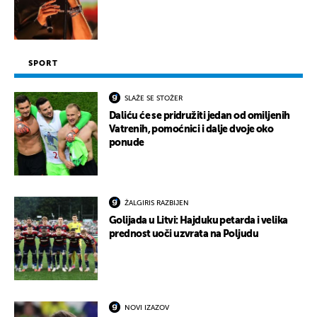
SPORT
SLAŽE SE STOŽER
Daliću će se pridružiti jedan od omiljenih
Vatrenih, pomoćnici i dalje dvoje oko
ponude
ŽALGIRIS RAZBIJEN
Golijada u Litvi: Hajduku petarda i velika
prednost uoči uzvrata na Poljudu
NOVI IZAZOV