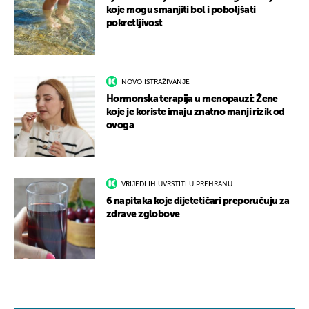
koje mogu smanjiti bol i poboljšati
pokretljivost
NOVO ISTRAŽIVANJE
Hormonska terapija u menopauzi: Žene
koje je koriste imaju znatno manji rizik od
ovoga
VRIJEDI IH UVRSTITI U PREHRANU
6 napitaka koje dijetetičari preporučuju za
zdrave zglobove