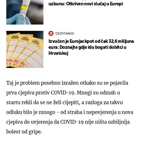
uzbunu: Otkriven novi slučaj u Europi
ČESTITAMO!
Izvučen je Eurojackpot od čak 32,6 milijuna
eura: Doznajte gdje idu bogati dobitci u
Hrvatskoj
Taj je problem posebno izražen otkako su se pojavila
prva cjepiva protiv COVID-19. Mnogi su odmah u
startu rekli da se ne želi cijepiti, a razloga za takvu
odluku bilo je mnogo - od straha i nepovjerenja u nova
cjepiva do uvjerenja da COVID-19 nije ništa ozbiljnija
bolest od gripe.