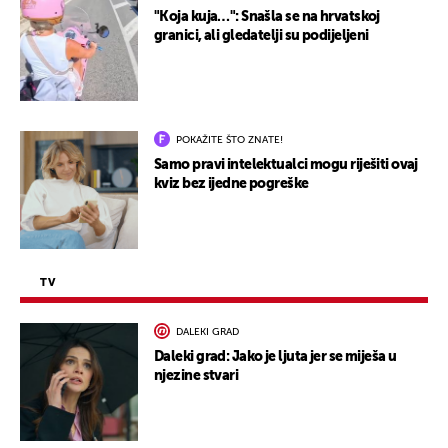
"Koja kuja…": Snašla se na hrvatskoj
granici, ali gledatelji su podijeljeni
POKAŽITE ŠTO ZNATE!
Samo pravi intelektualci mogu riješiti ovaj
kviz bez ijedne pogreške
TV
DALEKI GRAD
Daleki grad: Jako je ljuta jer se miješa u
njezine stvari