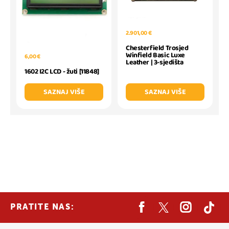
2.901,00 €
Chesterfield Trosjed
Winfield Basic Luxe
6,00 €
Leather | 3-sjedišta
1602 I2C LCD - žuti [11848]
SAZNAJ VIŠE
SAZNAJ VIŠE
PRATITE NAS: