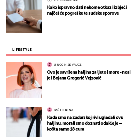
ZA POSLODAVCE
Kako ispravno dati nekome otkaz i izbjeći
najčešće pogreške te sudske sporove
LIFESTYLE
U NOJ NIJE VRUĆE
Ovo je savršena haljina za ljeto i more - nosi
je i Bojana Gregorić Vejzović
BAŠ EFEKTNA
Kada smo na zadarskoj rivi ugledali ovu
haljinu, morali smo doznati odakle je –
košta samo 18 eura