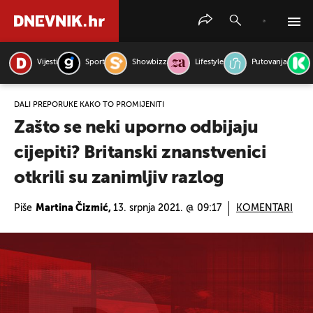
Vijesti
Sport
Showbizz
Lifestyle
Putovanja
PRETRAŽITE VIJESTI
DALI PREPORUKE KAKO TO PROMIJENITI
Zašto se neki uporno odbijaju
cijepiti? Britanski znanstvenici
otkrili su zanimljiv razlog
Piše
Martina Čizmić,
13. srpnja 2021. @ 09:17
KOMENTARI