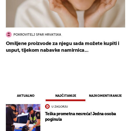
POKROVITELJ SPAR HRVATSKA
Omiljene proizvode za njegu sada možete kupiti i
usput, tijekom nabavke namirnica...
AKTUALNO
NAJČITANIJE
NAJKOMENTIRANIJE
U ZAGORJU
Teška prometna nesreća! Jedna osoba
UKLJUČITE NOTIFIKACIJE
poginula