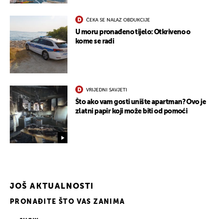
ČEKA SE NALAZ OBDUKCIJE
U moru pronađeno tijelo: Otkriveno o
kome se radi
VRIJEDNI SAVJETI
Što ako vam gosti unište apartman? Ovo je
zlatni papir koji može biti od pomoći
JOŠ AKTUALNOSTI
PRONAĐITE ŠTO VAS ZANIMA