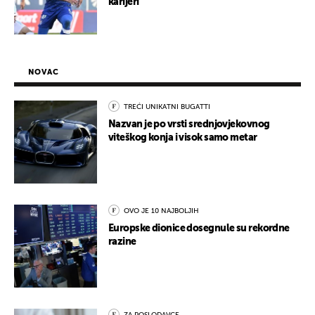
karijeri
NOVAC
TREĆI UNIKATNI BUGATTI
Nazvan je po vrsti srednjovjekovnog
viteškog konja i visok samo metar
OVO JE 10 NAJBOLJIH
Europske dionice dosegnule su rekordne
razine