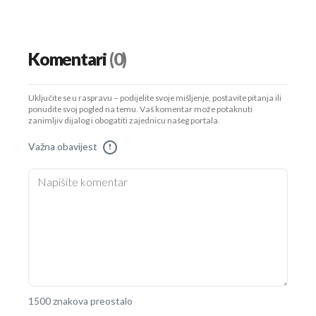
Komentari
(0)
Uključite se u raspravu – podijelite svoje mišljenje, postavite pitanja ili
ponudite svoj pogled na temu. Vaš komentar može potaknuti
zanimljiv dijalog i obogatiti zajednicu našeg portala.
Važna obavijest
!
1500 znakova preostalo