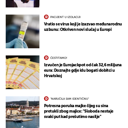
PACIJENT U IZOLACIJI
Vratio se virus koji je izazvao međunarodnu
uzbunu: Otkriven novi slučaj u Europi
ČESTITAMO!
Izvučen je Eurojackpot od čak 32,6 milijuna
eura: Doznajte gdje idu bogati dobitci u
Hrvatskoj
"NARUČILA SAM IDENTIČNU"
Potresna poruka majke čijeg su sina
pretukli zbog majice: "Sloboda nestaje
svaki put kad prešutimo nasilje"