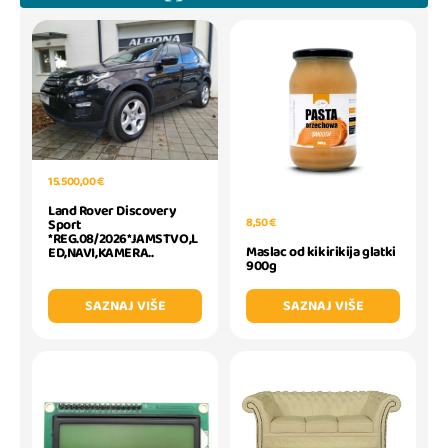
15.500,00 €
Land Rover Discovery
8,50 €
Sport
*REG.08/2026*JAMSTVO,L
Maslac od kikirikija glatki
ED,NAVI,KAMERA..
900g
SAZNAJ VIŠE
SAZNAJ VIŠE