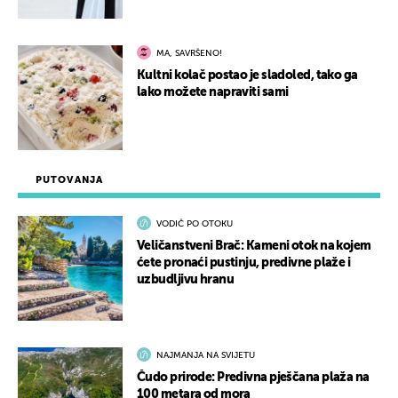
MA, SAVRŠENO!
Kultni kolač postao je sladoled, tako ga
lako možete napraviti sami
PUTOVANJA
VODIČ PO OTOKU
Veličanstveni Brač: Kameni otok na kojem
ćete pronaći pustinju, predivne plaže i
uzbudljivu hranu
NAJMANJA NA SVIJETU
Čudo prirode: Predivna pješčana plaža na
100 metara od mora