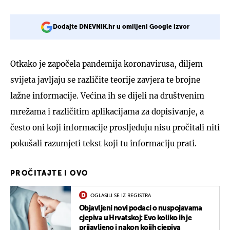
Dodajte DNEVNIK.hr u omiljeni Google izvor
Otkako je započela pandemija koronavirusa, diljem
svijeta javljaju se različite teorije zavjera te brojne
lažne informacije. Većina ih se dijeli na društvenim
mrežama i različitim aplikacijama za dopisivanje, a
često oni koji informacije prosljeđuju nisu pročitali niti
pokušali razumjeti tekst koji tu informaciju prati.
PROČITAJTE I OVO
OGLASILI SE IZ REGISTRA
Objavljeni novi podaci o nuspojavama
cjepiva u Hrvatskoj: Evo koliko ih je
prijavljeno i nakon kojih cjepiva