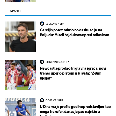
SPORT
IZ VEDRA NEBA
Garcijin potez otkrio novu situaciju na
Poljudu: Mladi hajdukovac pred odlaskom
PONOVNI SUSRET?
Newcastle prodao tri glavna igrača, novi
trener uperio prstom u Hrvata: "Želim
njega!"
GDJE ĆE SAD?
U Dinamu je prošle godine predstavljen kao
mega transfer, danas je pao najniže u