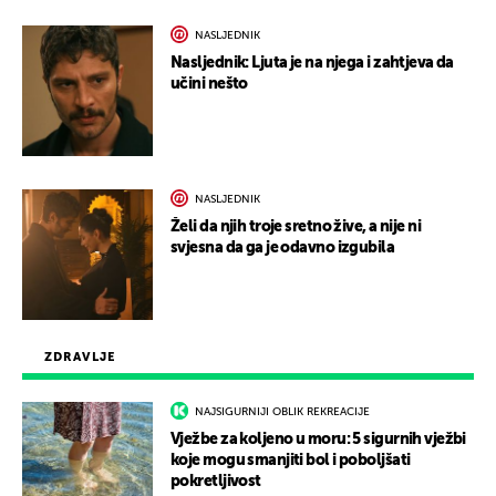
NASLJEDNIK
Nasljednik: Ljuta je na njega i zahtjeva da
učini nešto
NASLJEDNIK
Želi da njih troje sretno žive, a nije ni
svjesna da ga je odavno izgubila
ZDRAVLJE
NAJSIGURNIJI OBLIK REKREACIJE
Vježbe za koljeno u moru: 5 sigurnih vježbi
koje mogu smanjiti bol i poboljšati
pokretljivost