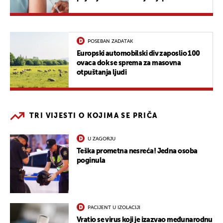
POSEBAN ZADATAK
Europski automobilski div zaposlio 100
ovaca dok se sprema za masovna
otpuštanja ljudi
TRI VIJESTI O KOJIMA SE PRIČA
U ZAGORJU
Teška prometna nesreća! Jedna osoba
poginula
PACIJENT U IZOLACIJI
Vratio se virus koji je izazvao međunarodnu