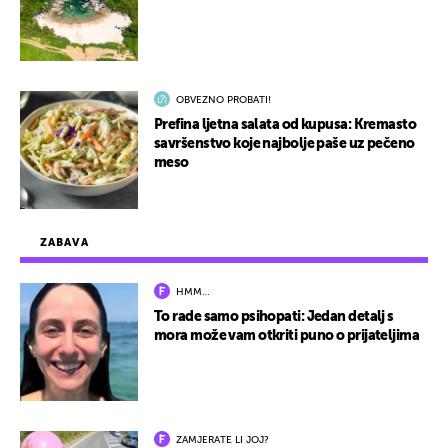
OBVEZNO PROBATI!
Prefina ljetna salata od kupusa: Kremasto
savršenstvo koje najbolje paše uz pečeno
meso
ZABAVA
HMM…
To rade samo psihopati: Jedan detalj s
mora može vam otkriti puno o prijateljima
ZAMJERATE LI JOJ?