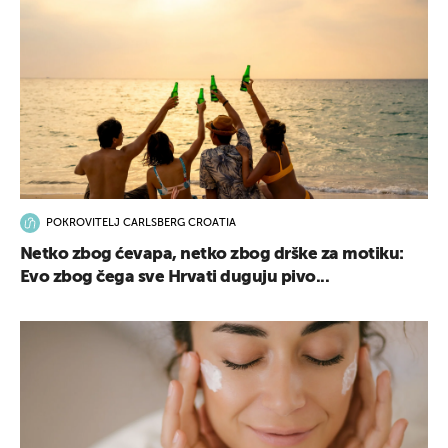
POKROVITELJ CARLSBERG CROATIA
Netko zbog ćevapa, netko zbog drške za motiku:
Evo zbog čega sve Hrvati duguju pivo...