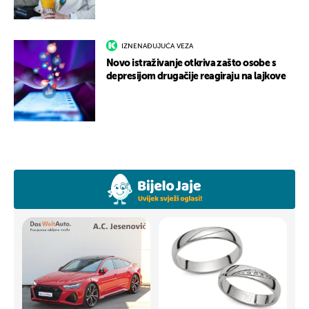
IZNENAĐUJUĆA VEZA
Novo istraživanje otkriva zašto osobe s
depresijom drugačije reagiraju na lajkove