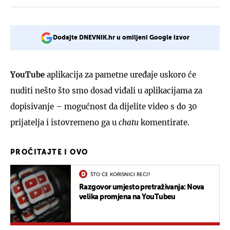
Dodajte DNEVNIK.hr u omiljeni Google izvor
YouTube
aplikacija za pametne uređaje uskoro će
nuditi nešto što smo dosad viđali u aplikacijama za
dopisivanje – mogućnost da dijelite video s do 30
prijatelja i istovremeno ga u
chatu
komentirate.
PROČITAJTE I OVO
ŠTO ĆE KORISNICI REĆI?
Razgovor umjesto pretraživanja: Nova
velika promjena na YouTubeu