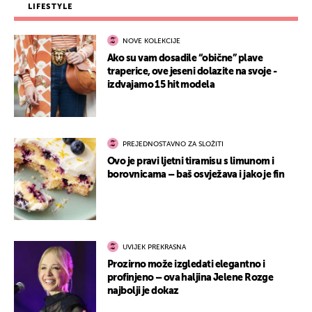
LIFESTYLE
NOVE KOLEKCIJE
Ako su vam dosadile “obične” plave
traperice, ove jeseni dolazite na svoje -
izdvajamo 15 hit modela
PREJEDNOSTAVNO ZA SLOŽITI
Ovo je pravi ljetni tiramisu s limunom i
borovnicama – baš osvježava i jako je fin
UVIJEK PREKRASNA
Prozirno može izgledati elegantno i
profinjeno – ova haljina Jelene Rozge
najbolji je dokaz