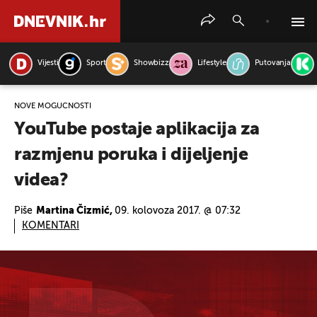
Vijesti
Sport
Showbizz
Lifestyle
Putovanja
PRETRAŽITE VIJESTI
NOVE MOGUĆNOSTI
YouTube postaje aplikacija za
razmjenu poruka i dijeljenje
videa?
Piše
Martina Čizmić,
09. kolovoza 2017. @ 07:32
KOMENTARI