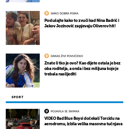
SAMO DOBRA PISMA
Poslušajte kako to zvuči kad Nina Badrić i
Jakov Jozinović zapjevaju Oliverov hit!
DANAS ŽIVI POVUČENO
Znate li tko je ovo? Kao dijete ostala je bez
oba roditelja, a onda i bez milijuna koje je
trebala naslijediti
SPORT
POJAVILA SE SNIMKA
VIDEO Bad Blue Boysi dočekali Torcidu na
aerodromu, izbila velika masovna tučnjava