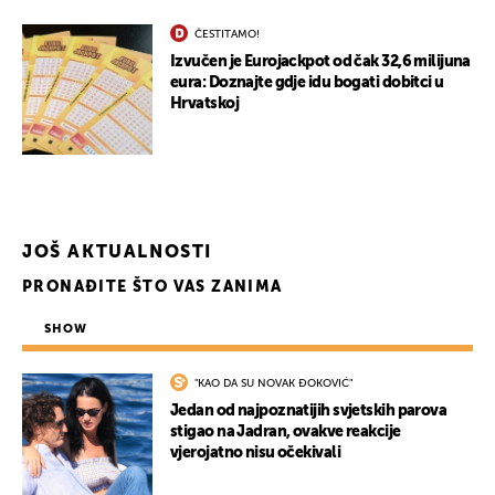
ČESTITAMO!
Izvučen je Eurojackpot od čak 32,6 milijuna
eura: Doznajte gdje idu bogati dobitci u
Hrvatskoj
JOŠ AKTUALNOSTI
PRONAĐITE ŠTO VAS ZANIMA
SHOW
"KAO DA SU NOVAK ĐOKOVIĆ"
Jedan od najpoznatijih svjetskih parova
stigao na Jadran, ovakve reakcije
vjerojatno nisu očekivali