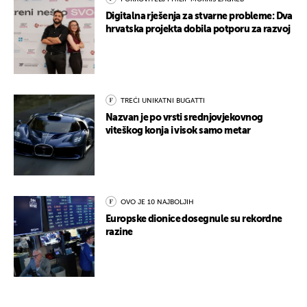
Digitalna rješenja za stvarne probleme: Dva
hrvatska projekta dobila potporu za razvoj
TREĆI UNIKATNI BUGATTI
Nazvan je po vrsti srednjovjekovnog
viteškog konja i visok samo metar
OVO JE 10 NAJBOLJIH
Europske dionice dosegnule su rekordne
razine