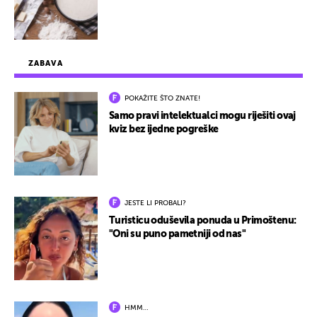
ZABAVA
POKAŽITE ŠTO ZNATE!
Samo pravi intelektualci mogu riješiti ovaj
kviz bez ijedne pogreške
JESTE LI PROBALI?
Turisticu oduševila ponuda u Primoštenu:
"Oni su puno pametniji od nas"
HMM…