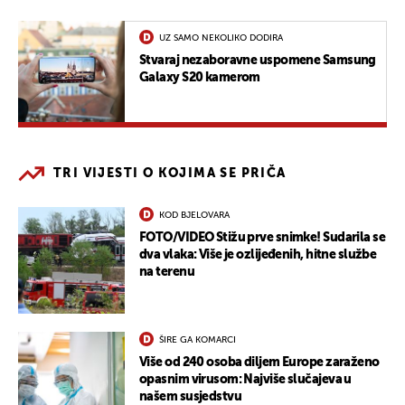
UZ SAMO NEKOLIKO DODIRA
Stvaraj nezaboravne uspomene Samsung
Galaxy S20 kamerom
TRI VIJESTI O KOJIMA SE PRIČA
KOD BJELOVARA
FOTO/VIDEO Stižu prve snimke! Sudarila se
dva vlaka: Više je ozlijeđenih, hitne službe
na terenu
ŠIRE GA KOMARCI
Više od 240 osoba diljem Europe zaraženo
opasnim virusom: Najviše slučajeva u
našem susjedstvu