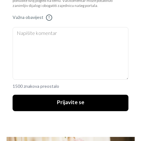
ponudite svoj pogled na temu. Vaš komentar može potaknuti
zanimljiv dijalog i obogatiti zajednicu našeg portala.
Važna obavijest
!
1500 znakova preostalo
Prijavite se