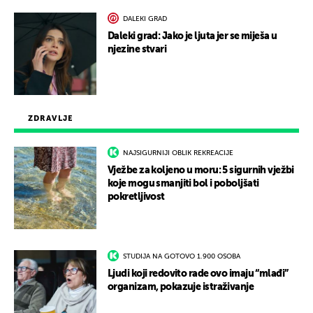
DALEKI GRAD
Daleki grad: Jako je ljuta jer se miješa u
njezine stvari
ZDRAVLJE
NAJSIGURNIJI OBLIK REKREACIJE
Vježbe za koljeno u moru: 5 sigurnih vježbi
koje mogu smanjiti bol i poboljšati
pokretljivost
STUDIJA NA GOTOVO 1.900 OSOBA
Ljudi koji redovito rade ovo imaju “mlađi”
organizam, pokazuje istraživanje