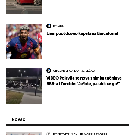
BOMBA!
Liverpool doveo kapetana Barcelone!
CIPELARILI GA DOK JE LEŽAO
VIDEO Pojavila se nova snimka tučnjave
BBB-a i Torcide: "Je*ote, pa ubit će ga!"
NOVAC
POKROVITELJ PHILIP MORRIS ZAGREB