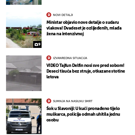
NOVI DETALJI
Ministar objavio nove detalje o sudaru
vlakova! Dvadeset je ozlijeđenih, mlađa
žena na intenzivnoj
9
IZVANREDNA SITUACIJA
VIDEO Tajfun Delfin nosi sve pred sobom!
Deseci tisuća bez struje, otkazane stotine
letova
SUMNJA NA NASILNU SMRT
Šok u Slavoniji: U kući pronađeno tijelo
UKLJUČITE NOTIFIKACIJE
muškarca, policija odmah uhitila jednu
osobu