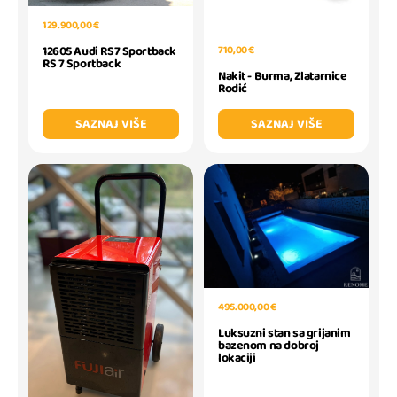
129.900,00 €
12605 Audi RS7 Sportback
710,00 €
RS 7 Sportback
Nakit - Burma, Zlatarnice
Rodić
SAZNAJ VIŠE
SAZNAJ VIŠE
495.000,00 €
Luksuzni stan sa grijanim
bazenom na dobroj
lokaciji