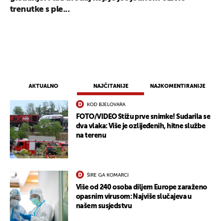
trenutke s ple...
AKTUALNO
NAJČITANIJE
NAJKOMENTIRANIJE
KOD BJELOVARA
FOTO/VIDEO Stižu prve snimke! Sudarila se
dva vlaka: Više je ozlijeđenih, hitne službe
na terenu
ŠIRE GA KOMARCI
Više od 240 osoba diljem Europe zaraženo
opasnim virusom: Najviše slučajeva u
našem susjedstvu