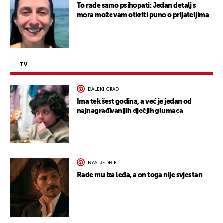
To rade samo psihopati: Jedan detalj s
mora može vam otkriti puno o prijateljima
TV
DALEKI GRAD
Ima tek šest godina, a već je jedan od
najnagrađivanijih dječjih glumaca
NASLJEDNIK
Rade mu iza leđa, a on toga nije svjestan