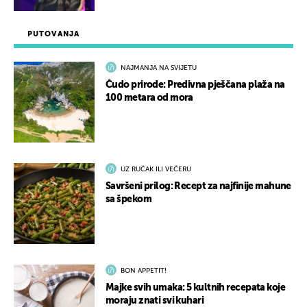
PUTOVANJA
NAJMANJA NA SVIJETU
Čudo prirode: Predivna pješčana plaža na
100 metara od mora
UZ RUČAK ILI VEČERU
Savršeni prilog: Recept za najfinije mahune
sa špekom
BON APPETIT!
Majke svih umaka: 5 kultnih recepata koje
moraju znati svi kuhari