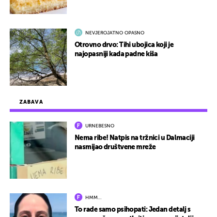
NEVJEROJATNO OPASNO
Otrovno drvo: Tihi ubojica koji je
najopasniji kada padne kiša
ZABAVA
URNEBESNO
Nema ribe! Natpis na tržnici u Dalmaciji
nasmijao društvene mreže
HMM…
To rade samo psihopati: Jedan detalj s