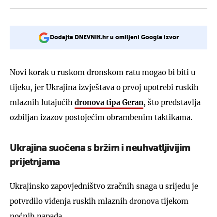
Dodajte DNEVNIK.hr u omiljeni Google izvor
Novi korak u ruskom dronskom ratu mogao bi biti u
tijeku, jer Ukrajina izvještava o prvoj upotrebi ruskih
mlaznih lutajućih
dronova tipa Geran
, što predstavlja
ozbiljan izazov postojećim obrambenim taktikama.
Ukrajina suočena s bržim i neuhvatljivijim
prijetnjama
Ukrajinsko zapovjedništvo zračnih snaga u srijedu je
potvrdilo viđenja ruskih mlaznih dronova tijekom
noćnih napada.