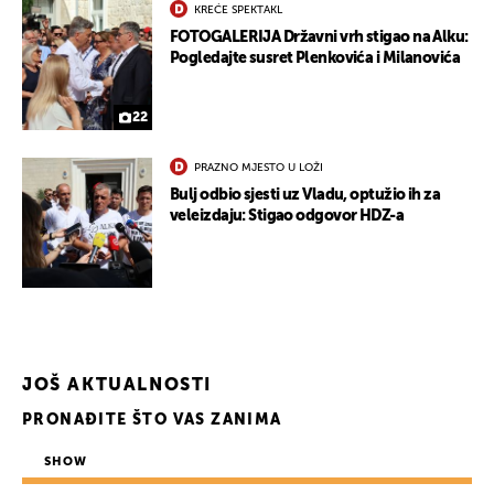
KREĆE SPEKTAKL
FOTOGALERIJA Državni vrh stigao na Alku:
Pogledajte susret Plenkovića i Milanovića
22
PRAZNO MJESTO U LOŽI
Bulj odbio sjesti uz Vladu, optužio ih za
veleizdaju: Stigao odgovor HDZ-a
JOŠ AKTUALNOSTI
PRONAĐITE ŠTO VAS ZANIMA
SHOW