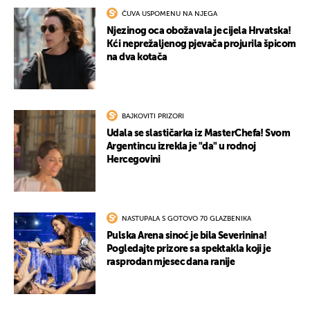
ČUVA USPOMENU NA NJEGA
Njezinog oca obožavala je cijela Hrvatska!
Kći neprežaljenog pjevača projurila špicom
na dva kotača
BAJKOVITI PRIZORI
Udala se slastičarka iz MasterChefa! Svom
Argentincu izrekla je "da" u rodnoj
Hercegovini
NASTUPALA S GOTOVO 70 GLAZBENIKA
Pulska Arena sinoć je bila Severinina!
Pogledajte prizore sa spektakla koji je
rasprodan mjesec dana ranije