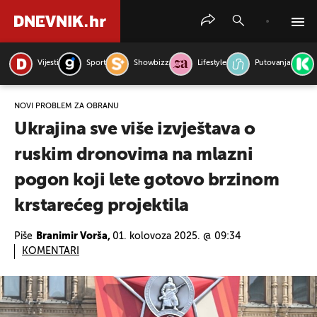
Vijesti
Sport
Showbizz
Lifestyle
Putovanja
PRETRAŽITE VIJESTI
NOVI PROBLEM ZA OBRANU
Ukrajina sve više izvještava o
ruskim dronovima na mlazni
pogon koji lete gotovo brzinom
krstarećeg projektila
Piše
Branimir Vorša,
01. kolovoza 2025. @ 09:34
KOMENTARI