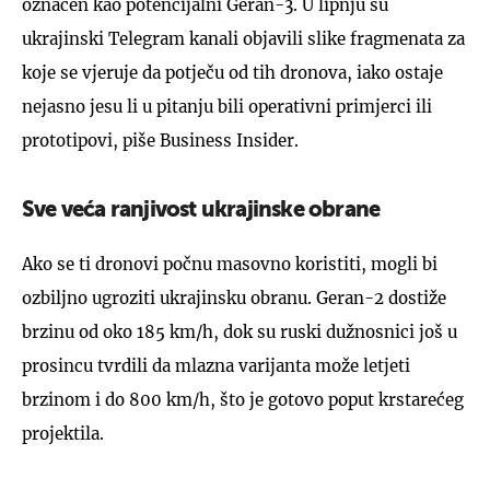
označen kao potencijalni Geran-3. U lipnju su
ukrajinski Telegram kanali objavili slike fragmenata za
koje se vjeruje da potječu od tih dronova, iako ostaje
nejasno jesu li u pitanju bili operativni primjerci ili
prototipovi, piše Business Insider.
Sve veća ranjivost ukrajinske obrane
Ako se ti dronovi počnu masovno koristiti, mogli bi
ozbiljno ugroziti ukrajinsku obranu. Geran-2 dostiže
brzinu od oko 185 km/h, dok su ruski dužnosnici još u
prosincu tvrdili da mlazna varijanta može letjeti
brzinom i do 800 km/h, što je gotovo poput krstarećeg
projektila.