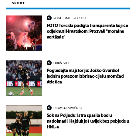
SPORT
POGLEDAJTE PORUKU
FOTO Torcida podigla transparente koji će
odjeknuti Hrvatskom: Prozvali "moralne
vertikale"
ODUŠEVIO
Pogledajte majstoriju: Joško Gvardiol
jednim potezom izbrisao cijelu momčad
Atletica
U SAMOJ ZAVRŠNICI
Šok na Poljudu: Istra spasila bod u
nadoknadi, Hajduk još uvijek bez pobjede u
HNL-u