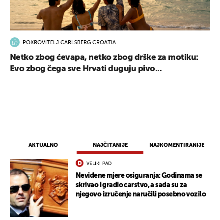
POKROVITELJ CARLSBERG CROATIA
Netko zbog ćevapa, netko zbog drške za motiku:
Evo zbog čega sve Hrvati duguju pivo...
AKTUALNO
NAJČITANIJE
NAJKOMENTIRANIJE
VELIKI PAD
Neviđene mjere osiguranja: Godinama se
skrivao i gradio carstvo, a sada su za
njegovo izručenje naručili posebno vozilo