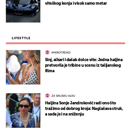
viteškog konja i visok samo metar
LIFESTYLE
MIKROTREND
Sinj, alkari i dašak dolce vite: Jedna haljina
pretvorila je tribine u scenu iz talijanskog
filma
ZA SINJSKU ALKU
Haljina Sonje Jandroković radi ono što
tražimo od dobrog kroja: Naglašava struk,
a sada je i na sniženju