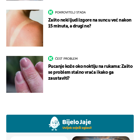
POKROVITELJ STADA
Zašto neki ljudi izgore na suncu već nakon
15 minuta, a drugi ne?
ČEST PROBLEM
Pucanje kože oko noktiju na rukama: Zašto
se problem stalno vraća i kako ga
zaustaviti?