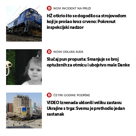
NOVI INCIDENT NA PRUZI
HŽ otkrio što se dogodilo sa strojovođom
koji je prošao kroz crveno: Pokrenut
inspekcijski nadzor
NOVA ODLUKA SUDA
Slučaj pun propusta: Smanjuje se broj
optuženih za otmicu i ubojstvo male Danke
UKLJUČITE NOTIFIKACIJE
ČETIRI GODINE PODRŠKE
VIDEO Iznenada uklonili veliku zastavu
Ukrajine s trga: Svemu je prethodio jedan
sastanak