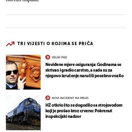
TRI VIJESTI O KOJIMA SE PRIČA
VELIKI PAD
Neviđene mjere osiguranja: Godinama se
skrivao i gradio carstvo, a sada su za
njegovo izručenje naručili posebno vozilo
NOVI INCIDENT NA PRUZI
HŽ otkrio što se dogodilo sa strojovođom
koji je prošao kroz crveno: Pokrenut
inspekcijski nadzor