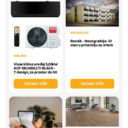
205.020,00 €
Resnik - Novogradnja- S1
stan u prizemlju sa vrtom
909,00 €
Vivax klima uređaj 5,20kW
ACP-18CH50LCTI BLACK -
T design, za prostor do 50
SAZNAJ VIŠE
SAZNAJ VIŠE