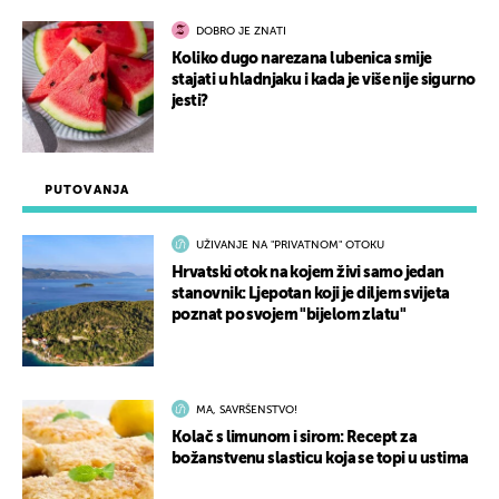
DOBRO JE ZNATI
Koliko dugo narezana lubenica smije
stajati u hladnjaku i kada je više nije sigurno
jesti?
PUTOVANJA
UŽIVANJE NA "PRIVATNOM" OTOKU
Hrvatski otok na kojem živi samo jedan
stanovnik: Ljepotan koji je diljem svijeta
poznat po svojem "bijelom zlatu"
MA, SAVRŠENSTVO!
Kolač s limunom i sirom: Recept za
božanstvenu slasticu koja se topi u ustima