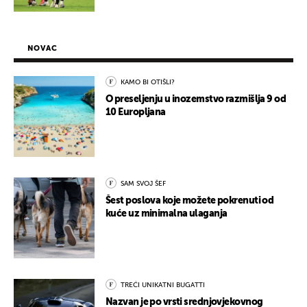
NOVAC
KAMO BI OTIŠLI?
O preseljenju u inozemstvo razmišlja 9 od
10 Europljana
SAM SVOJ ŠEF
Šest poslova koje možete pokrenuti od
kuće uz minimalna ulaganja
TREĆI UNIKATNI BUGATTI
Nazvan je po vrsti srednjovjekovnog