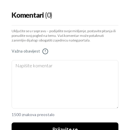
Komentari
(0)
Uključite se u raspravu – podijelite svoje mišljenje, postavite pitanja ili
ponudite svoj pogled na temu. Vaš komentar može potaknuti
zanimljiv dijalog i obogatiti zajednicu našeg portala.
Važna obavijest
!
1500 znakova preostalo
Prijavite se