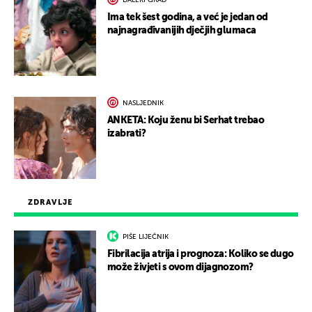
DALEKI GRAD
Ima tek šest godina, a već je jedan od
najnagrađivanijih dječjih glumaca
NASLJEDNIK
ANKETA: Koju ženu bi Serhat trebao
izabrati?
ZDRAVLJE
PIŠE LIJEČNIK
Fibrilacija atrija i prognoza: Koliko se dugo
može živjeti s ovom dijagnozom?