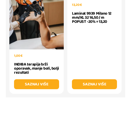
13,20 €
Laminat 9939 Milano 12
mm/KL 32 16,50 / m
POPUST -20% = 13,20
1,00 €
INDIBA terapija brži
oporavak, manje boli, bolji
rezultati
SAZNAJ VIŠE
SAZNAJ VIŠE