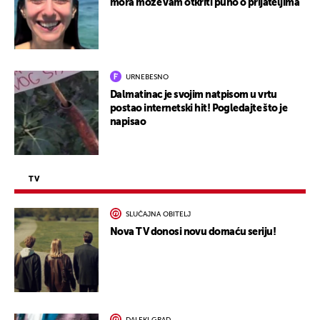
mora može vam otkriti puno o prijateljima
URNEBESNO
Dalmatinac je svojim natpisom u vrtu
postao internetski hit! Pogledajte što je
napisao
TV
SLUČAJNA OBITELJ
Nova TV donosi novu domaću seriju!