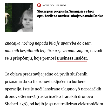
NOVA ODLUKA SUDA
Slučaj pun propusta: Smanjuje se broj
optuženih za otmicu i ubojstvo male Danke
Značajka noćnog napada bila je upotreba do osam
mlaznih bespilotnih letjelica u sjevernom smjeru
, navodi
se u priopćenju, koje prenosi
Business Insider
.
Ta objava predstavlja jedno od prvih službenih
priznanja da su ti dronovi uključeni u borbene
operacije. Iste je noći lansirano ukupno 78 napadačkih
dronova Geran-2 (ruska inačica iranskih dronova
Shahed-136), od kojih je 51 neutraliziran elektroničkim