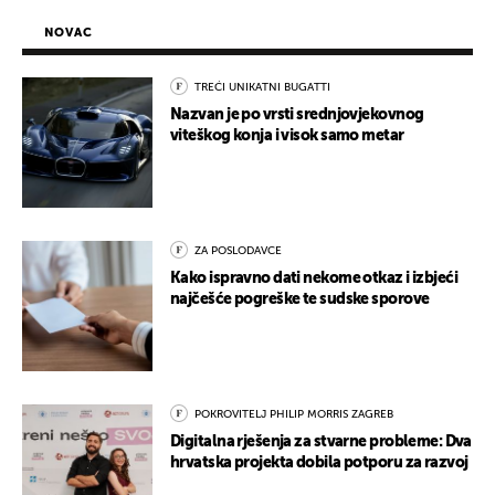
NOVAC
TREĆI UNIKATNI BUGATTI
Nazvan je po vrsti srednjovjekovnog
viteškog konja i visok samo metar
ZA POSLODAVCE
Kako ispravno dati nekome otkaz i izbjeći
najčešće pogreške te sudske sporove
POKROVITELJ PHILIP MORRIS ZAGREB
Digitalna rješenja za stvarne probleme: Dva
hrvatska projekta dobila potporu za razvoj