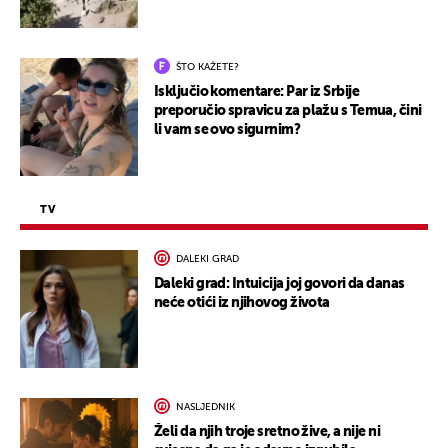
ŠTO KAŽETE?
Isključio komentare: Par iz Srbije
preporučio spravicu za plažu s Temua, čini
li vam se ovo sigurnim?
TV
DALEKI GRAD
Daleki grad: Intuicija joj govori da danas
neće otići iz njihovog života
NASLJEDNIK
Želi da njih troje sretno žive, a nije ni