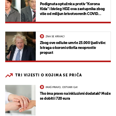
Podignuta optužnica protiv "Korona
Kida" i bivšeg HDZ-ova zastupnika zbog
više od milijun krivotvorenih COVID
testova
ZNA SE KRIVAC!
Zbog ove odluke umrle 23.000 ljudi više:
Istraga o koroni otkrila neoprostiv
propust
TRI VIJESTI O KOJIMA SE PRIČA
IMAŠ PRAVO, OSTVARI GA!
Tko ima pravo na inkluzivni dodatak? Može
se dobiti i 720 eura