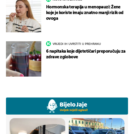
Hormonska terapija u menopauzi: Žene
koje je koriste imaju znatno manji rizik od
ovoga
VRIJEDI IH UVRSTITI U PREHRANU
6 napitaka koje dijetetičari preporučuju za
zdrave zglobove