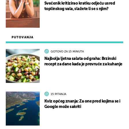
Svećenik kritizirao kratku odjeću usred
toplinskog vala, slažete li se s njim?
PUTOVANJA
GOTOVO ZA 15 MINUTA
Najbolja ljetna salata od graha: Brzinski
recept za dane kada je prevruće za kuhanje
15 PITANJA
Kviz općeg znanja: Za one pred kojima se i
Google može sakriti