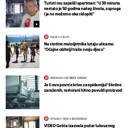
Turisti mu zapalili apartman: "U 30 minuta
nestalo je 50 godina našeg života, supruga
i ja ne možemo oka sklopiti"
KAOS U CEUTI
Na stotine maloljetnika lutaju ulicama:
"Očajne obitelji traže svoju djecu"
KRENULO OD BRZE HRANE
Je li ovo povrće krivo za epidemiju? Stotine
zaraženih, restorani hitno povukli proizvod
STIGAO I ŠOK S BOOKINGA
VIDEO Gošća izazvala požar luksuznog