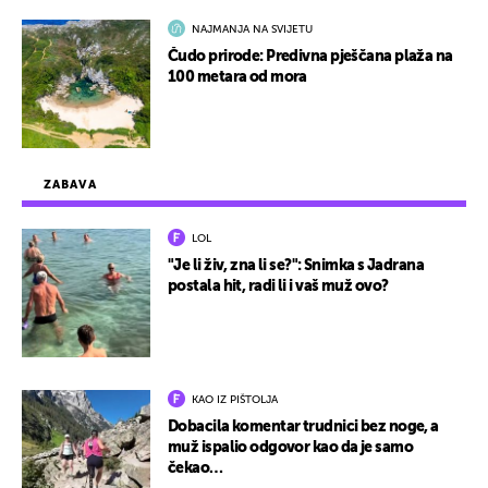
NAJMANJA NA SVIJETU
Čudo prirode: Predivna pješčana plaža na
100 metara od mora
ZABAVA
LOL
"Je li živ, zna li se?": Snimka s Jadrana
postala hit, radi li i vaš muž ovo?
KAO IZ PIŠTOLJA
Dobacila komentar trudnici bez noge, a
muž ispalio odgovor kao da je samo
čekao…