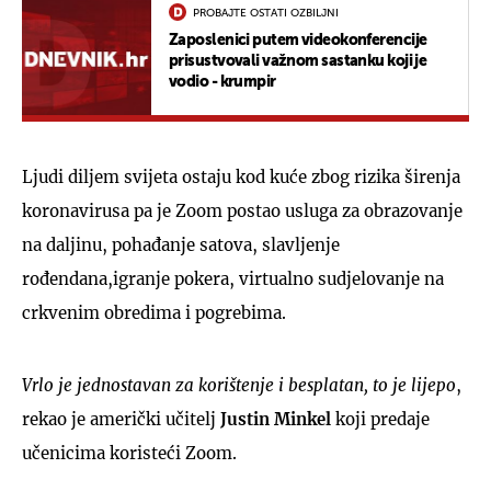
PROBAJTE OSTATI OZBILJNI
Zaposlenici putem videokonferencije
prisustvovali važnom sastanku koji je
vodio - krumpir
Ljudi diljem svijeta ostaju kod kuće zbog rizika širenja
koronavirusa pa je Zoom postao usluga za obrazovanje
na daljinu, pohađanje satova, slavljenje
rođendana,igranje pokera, virtualno sudjelovanje na
crkvenim obredima i pogrebima.
Vrlo je jednostavan za korištenje i besplatan, to je lijepo
,
rekao je američki učitelj
Justin Minkel
koji predaje
učenicima koristeći Zoom.