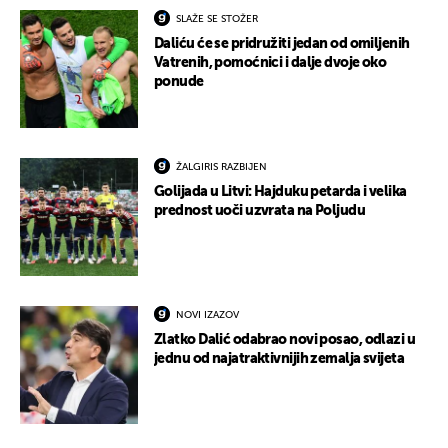
SLAŽE SE STOŽER
Daliću će se pridružiti jedan od omiljenih
Vatrenih, pomoćnici i dalje dvoje oko
ponude
ŽALGIRIS RAZBIJEN
Golijada u Litvi: Hajduku petarda i velika
prednost uoči uzvrata na Poljudu
NOVI IZAZOV
Zlatko Dalić odabrao novi posao, odlazi u
jednu od najatraktivnijih zemalja svijeta