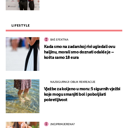
LIFESTYLE
BAŠ EFEKTNA
Kada smo na zadarskoj rivi ugledali ovu
haljinu, morali smo doznati odakle je –
košta samo 18 eura
NAJSIGURNIJI OBLIK REKREACIJE
Vježbe za koljeno u moru: 5 sigurnih vježbi
koje mogu smanjiti bol i poboljšati
pokretljivost
(NE)PRIMJERENA?