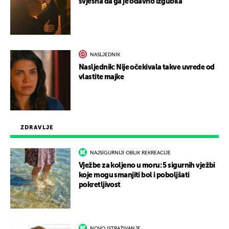
svjesna da ga je odavno izgubila
NASLJEDNIK
Nasljednik: Nije očekivala takve uvrede od
vlastite majke
ZDRAVLJE
NAJSIGURNIJI OBLIK REKREACIJE
Vježbe za koljeno u moru: 5 sigurnih vježbi
koje mogu smanjiti bol i poboljšati
pokretljivost
NOVO ISTRAŽIVANJE