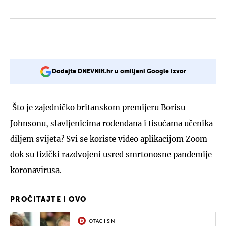
Dodajte DNEVNIK.hr u omiljeni Google izvor
Što je zajedničko britanskom premijeru Borisu
Johnsonu, slavljenicima rođendana i tisućama učenika
diljem svijeta? Svi se koriste video aplikacijom Zoom
dok su fizički razdvojeni usred smrtonosne pandemije
koronavirusa.
PROČITAJTE I OVO
OTAC I SIN