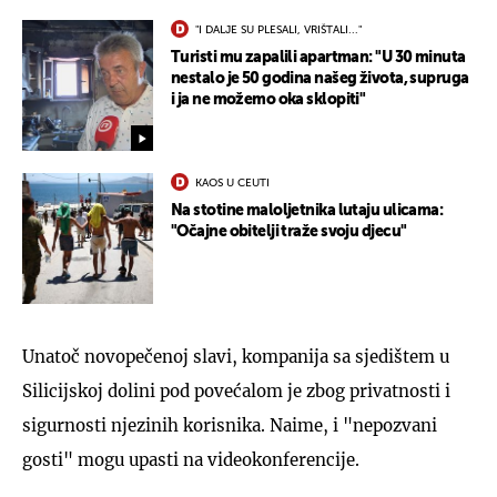
"I DALJE SU PLESALI, VRIŠTALI..."
Turisti mu zapalili apartman: "U 30 minuta
nestalo je 50 godina našeg života, supruga
i ja ne možemo oka sklopiti"
KAOS U CEUTI
Na stotine maloljetnika lutaju ulicama:
"Očajne obitelji traže svoju djecu"
Unatoč novopečenoj slavi, kompanija sa sjedištem u
Silicijskoj dolini pod povećalom je zbog privatnosti i
sigurnosti njezinih korisnika. Naime, i "nepozvani
gosti" mogu upasti na videokonferencije.