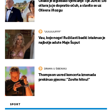
Ovako je izgledalo vjenčanje Tije Jurčić: Do
oltara ju je dopratio očuh, a slavilo se uz
Olivera i Rozgu
"UUUUUUFFFF"
Vau, koje noge! Ružičasti badić istaknuo je
najbolje adute Maje Šuput
DRAMA U ŠIBENIKU
Thompson usred koncerta iznenada
prekinuo pjesmu: "Zovite hitnu!"
SPORT