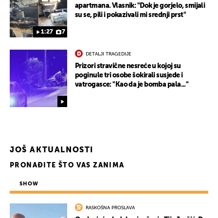
apartmana. Vlasnik: "Dok je gorjelo, smijali
su se, pili i pokazivali mi srednji prst"
1:27
7
DETALJI TRAGEDIJE
Prizori stravične nesreće u kojoj su
poginule tri osobe šokirali susjede i
vatrogasce: "Kao da je bomba pala..."
JOŠ AKTUALNOSTI
PRONAĐITE ŠTO VAS ZANIMA
SHOW
RASKOŠNA PROSLAVA