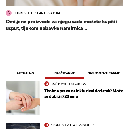
POKROVITELJ SPAR HRVATSKA
Omiljene proizvode za njegu sada možete kupiti i
usput, tijekom nabavke namirnica...
AKTUALNO
NAJČITANIJE
NAJKOMENTIRANIJE
IMAŠ PRAVO, OSTVARI GA!
Tko ima pravo na inkluzivni dodatak? Može
se dobiti i 720 eura
"I DALJE SU PLESALI, VRIŠTALI..."