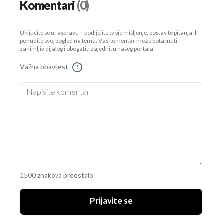
Komentari
(0)
Uključite se u raspravu – podijelite svoje mišljenje, postavite pitanja ili
ponudite svoj pogled na temu. Vaš komentar može potaknuti
zanimljiv dijalog i obogatiti zajednicu našeg portala.
Važna obavijest
!
1500 znakova preostalo
Prijavite se