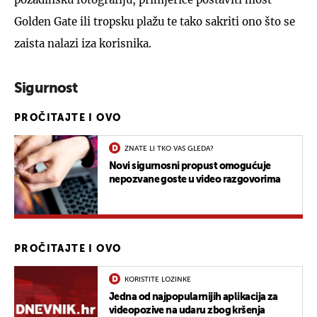
Golden Gate ili tropsku plažu te tako sakriti ono što se
zaista nalazi iza korisnika.
Sigurnost
PROČITAJTE I OVO
ZNATE LI TKO VAS GLEDA?
Novi sigurnosni propust omogućuje
nepozvane goste u video razgovorima
PROČITAJTE I OVO
KORISTITE LOZINKE
Jedna od najpopularnijih aplikacija za
videopozive na udaru zbog kršenja