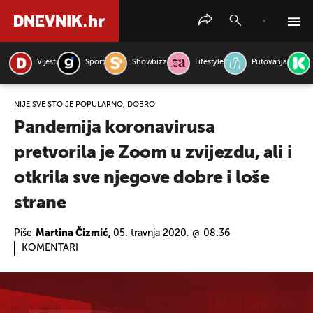
Vijesti
Sport
Showbizz
Lifestyle
Putovanja
PRETRAŽITE VIJESTI
NIJE SVE ŠTO JE POPULARNO, DOBRO
Pandemija koronavirusa
pretvorila je Zoom u zvijezdu, ali i
otkrila sve njegove dobre i loše
strane
Piše
Martina Čizmić,
05. travnja 2020. @ 08:36
KOMENTARI