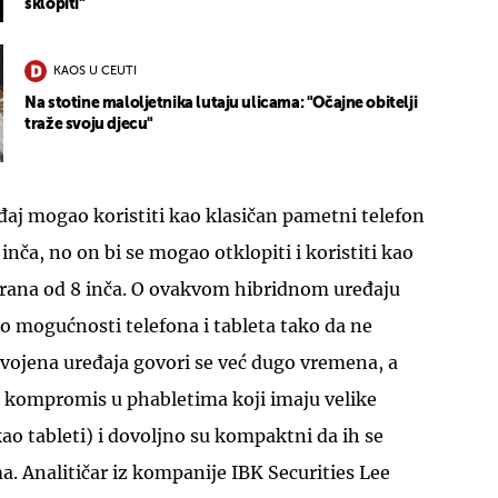
sklopiti"
KAOS U CEUTI
Na stotine maloljetnika lutaju ulicama: "Očajne obitelji
traže svoju djecu"
UKLJUČITE NOTIFIKACIJE
đaj mogao koristiti kao klasičan pametni telefon
nča, no on bi se mogao otklopiti i koristiti kao
krana od 8 inča. O ovakvom hibridnom uređaju
io mogućnosti telefona i tableta tako da ne
vojena uređaja govori se već dugo vremena, a
 je kompromis u phabletima koji imaju velike
kao tableti) i dovoljno su kompaktni da ih se
. Analitičar iz kompanije IBK Securities Lee