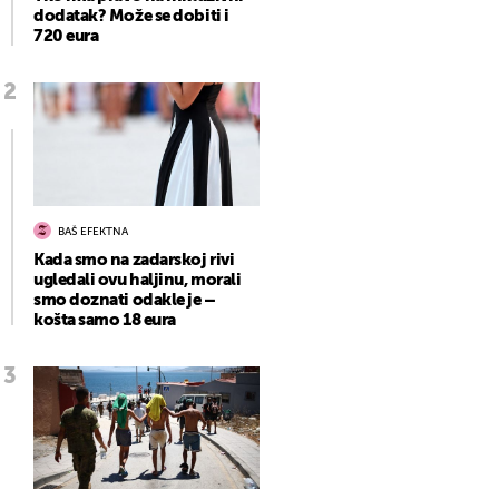
dodatak? Može se dobiti i
720 eura
BAŠ EFEKTNA
Kada smo na zadarskoj rivi
ugledali ovu haljinu, morali
smo doznati odakle je –
košta samo 18 eura