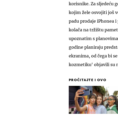
korisnike. Za sljedeću 
kojim žele osvojiti još 
padu prodaje iPhonea i p
kolača na tržištu pame
upoznatim s planovima 
godine planiraju predst
ekranima, od čega bi se
kozmetiku' objavili su
PROČITAJTE I OVO