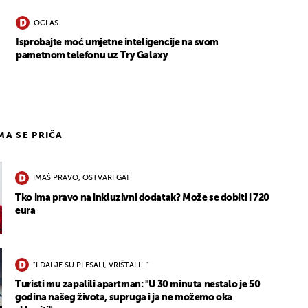
OGLAS
Isprobajte moć umjetne inteligencije na svom
pametnom telefonu uz Try Galaxy
IMA SE PRIČA
IMAŠ PRAVO, OSTVARI GA!
Tko ima pravo na inkluzivni dodatak? Može se dobiti i 720
eura
"I DALJE SU PLESALI, VRIŠTALI..."
Turisti mu zapalili apartman: "U 30 minuta nestalo je 50
godina našeg života, supruga i ja ne možemo oka