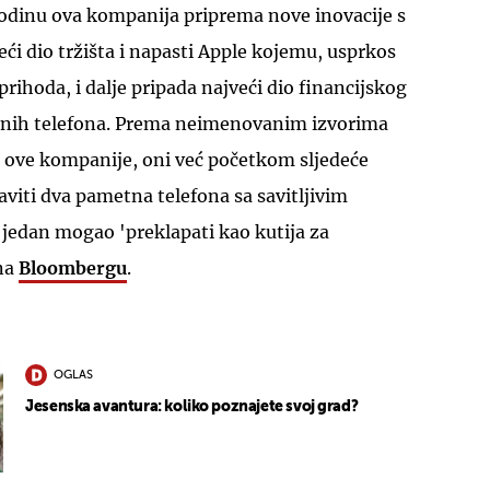
godinu ova kompanija priprema nove inovacije s
veći dio tržišta i napasti Apple kojemu, usprkos
rihoda, i dalje pripada najveći dio financijskog
tnih telefona. Prema neimenovanim izvorima
ove kompanije, oni već početkom sljedeće
aviti dva pametna telefona sa savitljivim
 jedan mogao 'preklapati kao kutija za
 na
Bloombergu
.
OGLAS
Jesenska avantura: koliko poznajete svoj grad?