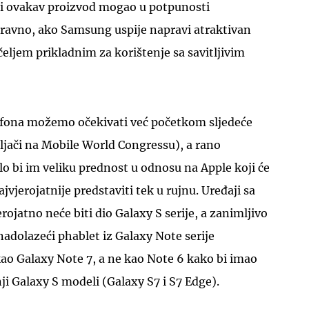
i ovakav proizvod mogao u potpunosti
aravno, ako Samsung uspije napravi atraktivan
čeljem prikladnim za korištenje sa savitljivim
lefona možemo očekivati već početkom sljedeće
ljači na Mobile World Congressu), a rano
o bi im veliku prednost u odnosu na Apple koji će
jvjerojatnije predstaviti tek u rujnu. Uređaji sa
rojatno neće biti dio Galaxy S serije, a zanimljivo
adolazeći phablet iz Galaxy Note serije
ao Galaxy Note 7, a ne kao Note 6 kako bi imao
nji Galaxy S modeli (Galaxy S7 i S7 Edge).