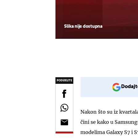
Slika nije dostupna
PODIJELITE
Dodajt
Nakon što su iz kvartala
čini se kako u Samsung
modelima Galaxy S7 i S7