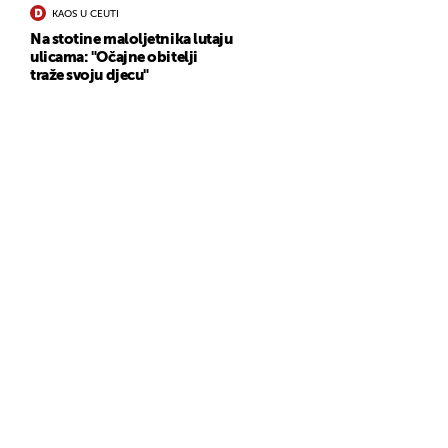
KAOS U CEUTI
Na stotine maloljetnika lutaju
ulicama: "Očajne obitelji
traže svoju djecu"