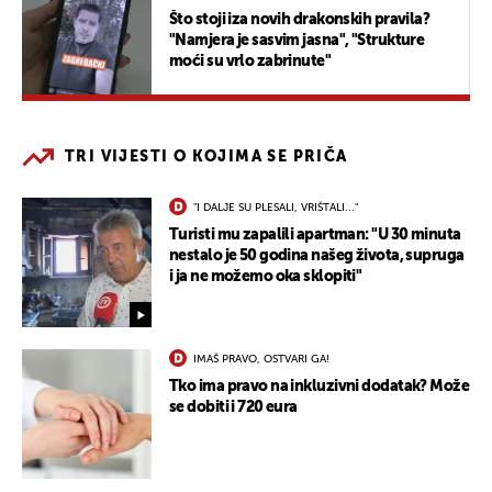
Što stoji iza novih drakonskih pravila?
"Namjera je sasvim jasna", "Strukture
moći su vrlo zabrinute"
TRI VIJESTI O KOJIMA SE PRIČA
"I DALJE SU PLESALI, VRIŠTALI..."
Turisti mu zapalili apartman: "U 30 minuta
nestalo je 50 godina našeg života, supruga
i ja ne možemo oka sklopiti"
IMAŠ PRAVO, OSTVARI GA!
Tko ima pravo na inkluzivni dodatak? Može
se dobiti i 720 eura