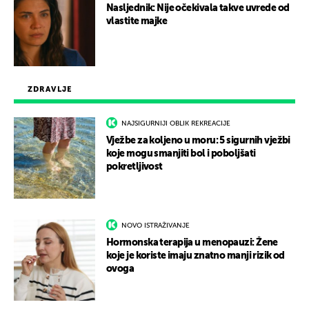
Nasljednik: Nije očekivala takve uvrede od
vlastite majke
ZDRAVLJE
NAJSIGURNIJI OBLIK REKREACIJE
Vježbe za koljeno u moru: 5 sigurnih vježbi
koje mogu smanjiti bol i poboljšati
pokretljivost
NOVO ISTRAŽIVANJE
Hormonska terapija u menopauzi: Žene
koje je koriste imaju znatno manji rizik od
ovoga