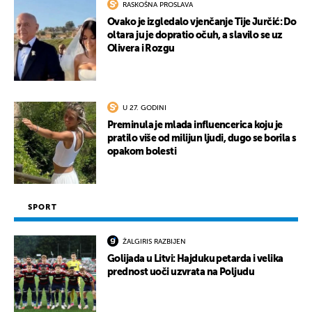
RASKOŠNA PROSLAVA
Ovako je izgledalo vjenčanje Tije Jurčić: Do
oltara ju je dopratio očuh, a slavilo se uz
Olivera i Rozgu
U 27. GODINI
Preminula je mlada influencerica koju je
pratilo više od milijun ljudi, dugo se borila s
opakom bolesti
SPORT
ŽALGIRIS RAZBIJEN
Golijada u Litvi: Hajduku petarda i velika
prednost uoči uzvrata na Poljudu