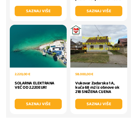
SAZNAJ VIŠE
SAZNAJ VIŠE
2.220,00 €
58.000,00 €
SOLARNA ELEKTRANA
Vukovar Zadarska 1 A,
VEĆ OD 2.220EUR!
kuća 68 m2 iz obnove ok
218 SNIŽENA CIJENA
SAZNAJ VIŠE
SAZNAJ VIŠE