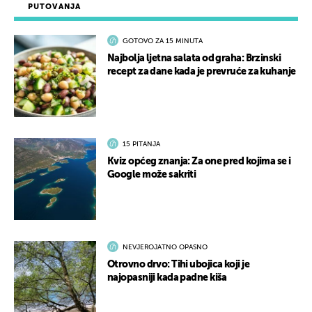
PUTOVANJA
GOTOVO ZA 15 MINUTA
Najbolja ljetna salata od graha: Brzinski
recept za dane kada je prevruće za kuhanje
15 PITANJA
Kviz općeg znanja: Za one pred kojima se i
Google može sakriti
NEVJEROJATNO OPASNO
Otrovno drvo: Tihi ubojica koji je
najopasniji kada padne kiša