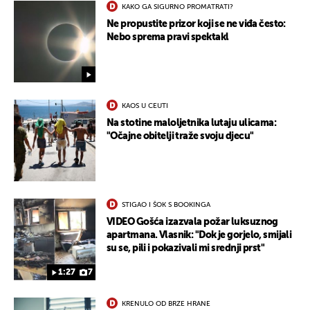
KAKO GA SIGURNO PROMATRATI?
Ne propustite prizor koji se ne viđa često:
Nebo sprema pravi spektakl
KAOS U CEUTI
Na stotine maloljetnika lutaju ulicama:
"Očajne obitelji traže svoju djecu"
STIGAO I ŠOK S BOOKINGA
VIDEO Gošća izazvala požar luksuznog
apartmana. Vlasnik: "Dok je gorjelo, smijali
su se, pili i pokazivali mi srednji prst"
1:27
7
KRENULO OD BRZE HRANE