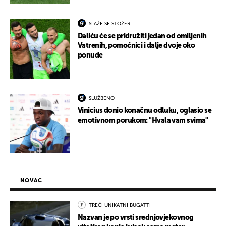
SLAŽE SE STOŽER
Daliću će se pridružiti jedan od omiljenih
Vatrenih, pomoćnici i dalje dvoje oko
ponude
SLUŽBENO
Vinicius donio konačnu odluku, oglasio se
emotivnom porukom: "Hvala vam svima"
NOVAC
TREĆI UNIKATNI BUGATTI
Nazvan je po vrsti srednjovjekovnog