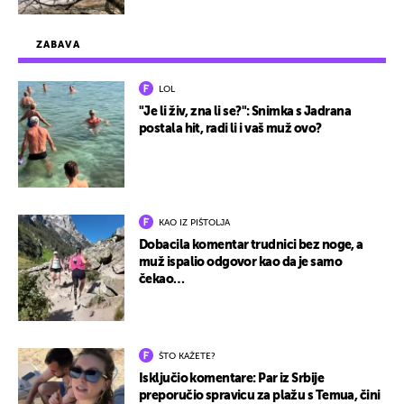
ZABAVA
LOL
"Je li živ, zna li se?": Snimka s Jadrana
postala hit, radi li i vaš muž ovo?
KAO IZ PIŠTOLJA
Dobacila komentar trudnici bez noge, a
muž ispalio odgovor kao da je samo
čekao…
ŠTO KAŽETE?
Isključio komentare: Par iz Srbije
preporučio spravicu za plažu s Temua, čini