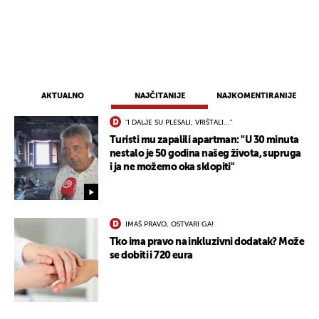
AKTUALNO
NAJČITANIJE
NAJKOMENTIRANIJE
"I DALJE SU PLESALI, VRIŠTALI..."
Turisti mu zapalili apartman: "U 30 minuta
nestalo je 50 godina našeg života, supruga
i ja ne možemo oka sklopiti"
IMAŠ PRAVO, OSTVARI GA!
Tko ima pravo na inkluzivni dodatak? Može
se dobiti i 720 eura