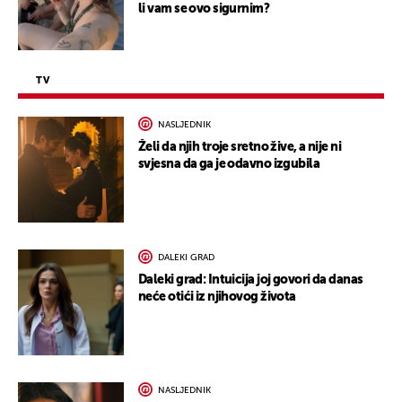
li vam se ovo sigurnim?
TV
NASLJEDNIK
Želi da njih troje sretno žive, a nije ni
svjesna da ga je odavno izgubila
DALEKI GRAD
Daleki grad: Intuicija joj govori da danas
neće otići iz njihovog života
NASLJEDNIK