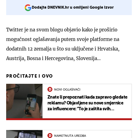
Dodajte DNEVNIK.hr u omiljeni Google izvor
Twitter je na svom blogu objavio kako je proširio
mogućnost oglašavanja putem svoje platforme na
dodatnih 12 zemalja u što su uključene i Hrvatska,
Austrija, Bosna i Hercegovina, Slovenija…
PROČITAJTE I OVO
NOVI OGLAŠIVAČI
Znate li prepoznati kada zapravo gledate
reklamu? Objavljene su nove smjernice
za influencere: "To je zaštita svih
potrošača"
NAMETNUTA UREDBA