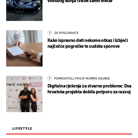
viteškog konja i visok samo metar
ZA POSLODAVCE
Kako ispravno dati nekome otkaz i izbjeći
najčešće pogreške te sudske sporove
POKROVITELJ PHILIP MORRIS ZAGREB
Digitalna rješenja za stvarne probleme: Dva
hrvatska projekta dobila potporu za razvoj
LIFESTYLE