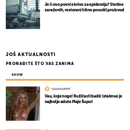
Je li ovo povrće krivo za epidemiju? Stotine
zaraženih, restorani hitno povukli proizvod
JOŠ AKTUALNOSTI
PRONAĐITE ŠTO VAS ZANIMA
UKLJUČITE NOTIFIKACIJE
SHOW
"UUUUUUFFFF"
Vau, koje noge! Ružičasti badić istaknuo je
najbolje adute Maje Šuput