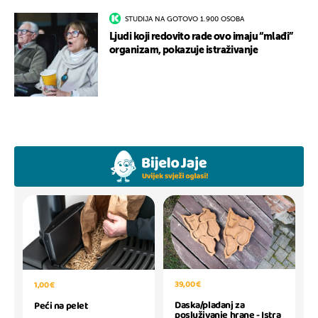
STUDIJA NA GOTOVO 1.900 OSOBA
Ljudi koji redovito rade ovo imaju “mlađi”
organizam, pokazuje istraživanje
39,00 €
1,00 €
Daska/pladanj za
Peći na pelet
posluživanje hrane - Istra