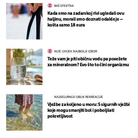
BAŠ EFEKTNA
Kada smo na zadarskoj rivi ugledali ovu
haljinu, morali smo doznati odakle je –
košta samo 18 eura
NIJE UVIJEK NAJBOLJI IZBOR
Teže vam je piti običnu vodu pa posežete
za mineralnom? Evo što to čini organizmu
NAJSIGURNIJI OBLIK REKREACIJE
Vježbe za koljeno u moru: 5 sigurnih vježbi
koje mogu smanjiti bol i poboljšati
pokretljivost