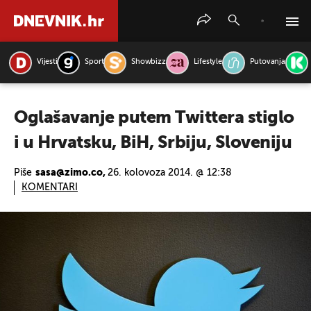
Vijesti
Sport
Showbizz
Lifestyle
Putovanja
PRETRAŽITE VIJESTI
Oglašavanje putem Twittera stiglo
i u Hrvatsku, BiH, Srbiju, Sloveniju
Piše
sasa@zimo.co,
26. kolovoza 2014. @ 12:38
KOMENTARI