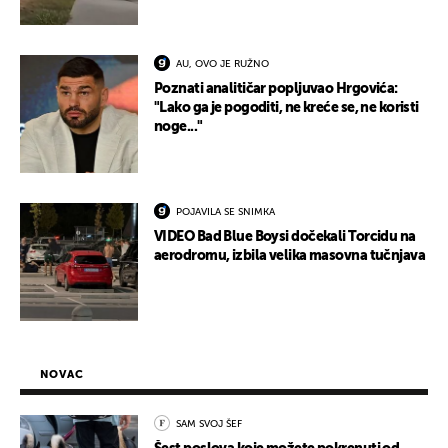
AU, OVO JE RUŽNO
Poznati analitičar popljuvao Hrgovića:
"Lako ga je pogoditi, ne kreće se, ne koristi
noge..."
POJAVILA SE SNIMKA
VIDEO Bad Blue Boysi dočekali Torcidu na
aerodromu, izbila velika masovna tučnjava
NOVAC
SAM SVOJ ŠEF