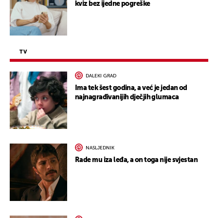
kviz bez ijedne pogreške
TV
DALEKI GRAD
Ima tek šest godina, a već je jedan od
najnagrađivanijih dječjih glumaca
NASLJEDNIK
Rade mu iza leđa, a on toga nije svjestan