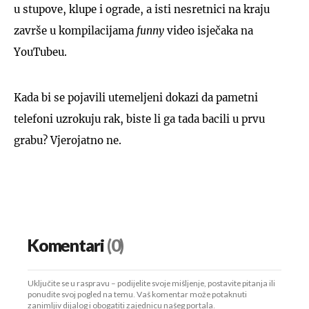
u stupove, klupe i ograde, a isti nesretnici na kraju
završe u kompilacijama
funny
video isječaka na
YouTubeu.
Kada bi se pojavili utemeljeni dokazi da pametni
telefoni uzrokuju rak, biste li ga tada bacili u prvu
grabu? Vjerojatno ne.
Komentari
(0)
Uključite se u raspravu – podijelite svoje mišljenje, postavite pitanja ili
ponudite svoj pogled na temu. Vaš komentar može potaknuti
zanimljiv dijalog i obogatiti zajednicu našeg portala.