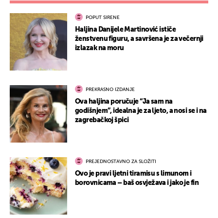
POPUT SIRENE
Haljina Danijele Martinović ističe
ženstvenu figuru, a savršena je za večernji
izlazak na moru
PREKRASNO IZDANJE
Ova haljina poručuje “Ja sam na
godišnjem”, idealna je za ljeto, a nosi se i na
zagrebačkoj špici
PREJEDNOSTAVNO ZA SLOŽITI
Ovo je pravi ljetni tiramisu s limunom i
borovnicama – baš osvježava i jako je fin