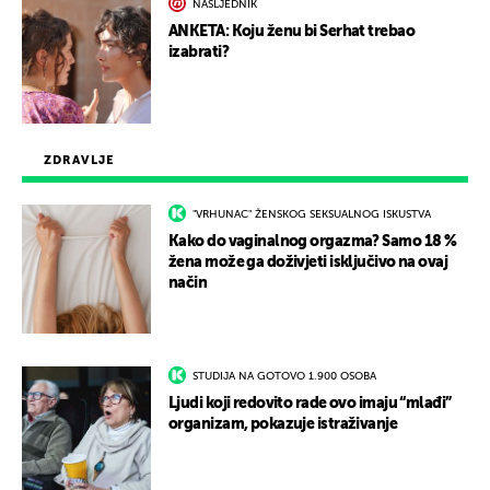
NASLJEDNIK
ANKETA: Koju ženu bi Serhat trebao
izabrati?
ZDRAVLJE
"VRHUNAC" ŽENSKOG SEKSUALNOG ISKUSTVA
Kako do vaginalnog orgazma? Samo 18 %
žena može ga doživjeti isključivo na ovaj
način
STUDIJA NA GOTOVO 1.900 OSOBA
Ljudi koji redovito rade ovo imaju “mlađi”
organizam, pokazuje istraživanje