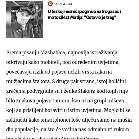
U ZAGORJU
U teškoj nesreći poginuo vatrogasac i
motociklst Matija: "Ostavio je trag"
Prema pisanju Mashablea, najnovija istraživanja
otkrivaju kako mobiteli, pod određenim uvjetima,
povećavaju rizik od pojave nekih vrsta raka na
mužjacima štakora. S druge pak strane, istoj količini
zračenja podvrgnute su i ženke štakora kod kojih nije
bilo znakova pojave tumora, kao ni na grupi miševa
koji su prisiljeni boraviti u istim uvjetima. Moglo bi se
zaključiti kako smartphonei loše utječu samo na muški
dio populacije, na što će većina nas odmahnuti rukom