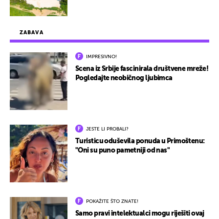
ZABAVA
IMPRESIVNO!
Scena iz Srbije fascinirala društvene mreže!
Pogledajte neobičnog ljubimca
JESTE LI PROBALI?
Turisticu oduševila ponuda u Primoštenu:
"Oni su puno pametniji od nas"
POKAŽITE ŠTO ZNATE!
Samo pravi intelektualci mogu riješiti ovaj