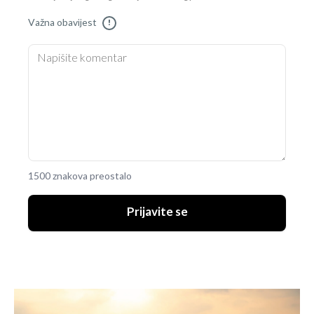
Važna obavijest
!
1500 znakova preostalo
Prijavite se