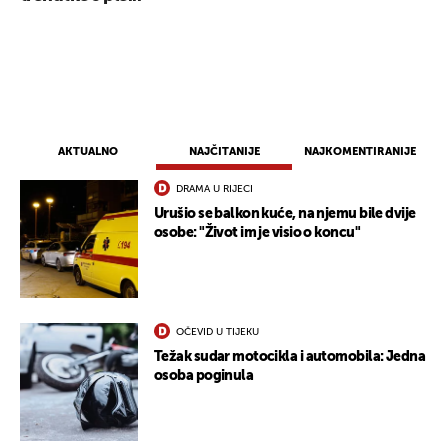
AKTUALNO
NAJČITANIJE
NAJKOMENTIRANIJE
DRAMA U RIJECI
Urušio se balkon kuće, na njemu bile dvije
osobe: "Život im je visio o koncu"
UKLJUČITE NOTIFIKACIJE
OČEVID U TIJEKU
Težak sudar motocikla i automobila: Jedna
osoba poginula