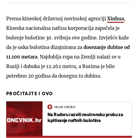
Prema kineskoj državnoj novinskoj agenciji
Xinhua
,
Kineska nacionalna naftna korporacija započela je
bušenje bušotine 30. svibnja ove godine. Izvješće kaže
da je uska bušotina dizajnirana za
dosezanje dubine od
11.100 metara
. Najdublja rupa na Zemlji nalazi se u
Rusiji i duboka je 12.262 metra, a Rusima je bilo
potrebno 20 godina da dosegnu tu dubinu.
PROČITAJTE I OVO
VELIKI USPJEH
Na Ruđeru razvili neutronsku probu za
ispitivanje naftnih bušotina