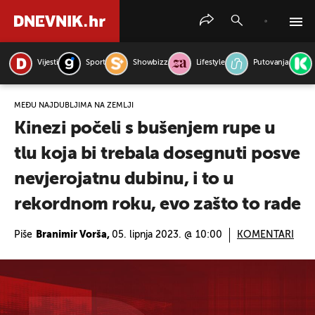
Vijesti
Sport
Showbizz
Lifestyle
Putovanja
PRETRAŽITE VIJESTI
MEĐU NAJDUBLJIMA NA ZEMLJI
Kinezi počeli s bušenjem rupe u
tlu koja bi trebala dosegnuti posve
nevjerojatnu dubinu, i to u
rekordnom roku, evo zašto to rade
Piše
Branimir Vorša,
05. lipnja 2023. @ 10:00
KOMENTARI