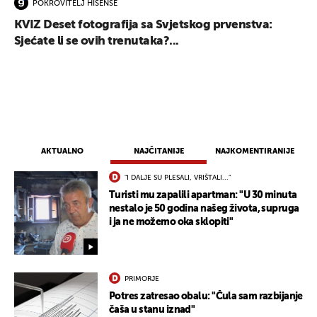
POKROVITELJ HISENSE
KVIZ Deset fotografija sa Svjetskog prvenstva:
Sjećate li se ovih trenutaka?...
UKLJUČITE NOTIFIKACIJE
AKTUALNO
NAJČITANIJE
NAJKOMENTIRANIJE
"I DALJE SU PLESALI, VRIŠTALI..."
Turisti mu zapalili apartman: "U 30 minuta
nestalo je 50 godina našeg života, supruga
i ja ne možemo oka sklopiti"
PRIMORJE
Potres zatresao obalu: "Čula sam razbijanje
čaša u stanu iznad"