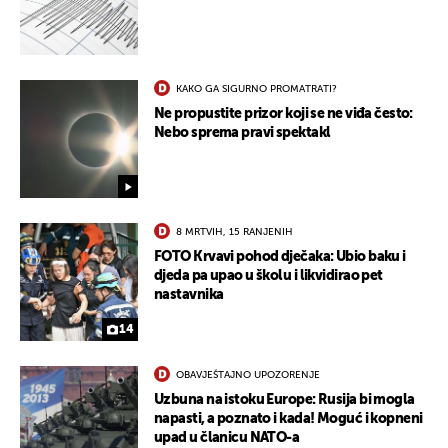
KAKO GA SIGURNO PROMATRATI?
Ne propustite prizor koji se ne viđa često:
Nebo sprema pravi spektakl
8 MRTVIH, 15 RANJENIH
FOTO Krvavi pohod dječaka: Ubio baku i
djeda pa upao u školu i likvidirao pet
nastavnika
14
OBAVJEŠTAJNO UPOZORENJE
Uzbuna na istoku Europe: Rusija bi mogla
napasti, a poznato i kada! Moguć i kopneni
upad u članicu NATO-a