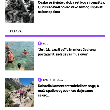
Ovako se živjelo u doba velikog siromaštva:
Ljudi su davali novac kako bi mogli spavati
na konopcima
ZABAVA
LOL
"Je li živ, zna li se?": Snimka s Jadrana
postala hit, radi li i vaš muž ovo?
KAO IZ PIŠTOLJA
Dobacila komentar trudnici bez noge, a
muž ispalio odgovor kao da je samo
čekao…