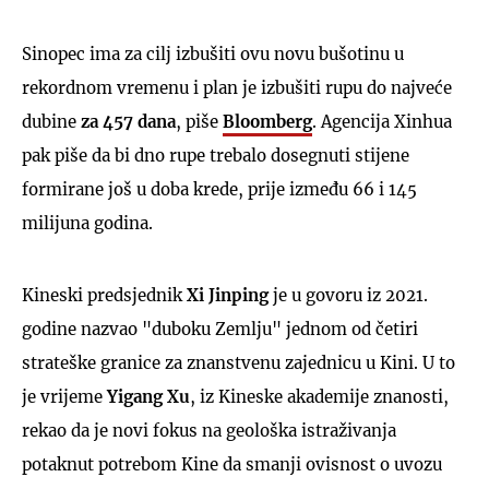
Sinopec ima za cilj izbušiti ovu novu bušotinu u
rekordnom vremenu i plan je izbušiti rupu do najveće
dubine
za 457 dana
, piše
Bloomberg
. Agencija Xinhua
pak piše da bi dno rupe trebalo dosegnuti stijene
formirane još u doba krede, prije između 66 i 145
milijuna godina.
Kineski predsjednik
Xi Jinping
je u govoru iz 2021.
godine nazvao "duboku Zemlju" jednom od četiri
strateške granice za znanstvenu zajednicu u Kini. U to
je vrijeme
Yigang Xu
, iz Kineske akademije znanosti,
rekao da je novi fokus na geološka istraživanja
potaknut potrebom Kine da smanji ovisnost o uvozu