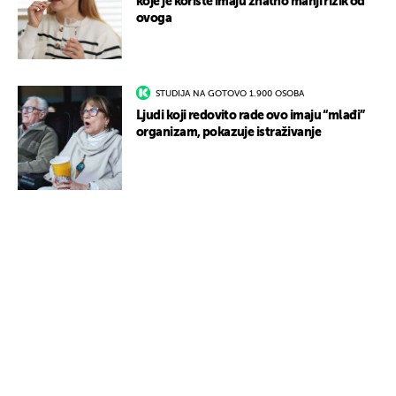
koje je koriste imaju znatno manji rizik od
ovoga
STUDIJA NA GOTOVO 1.900 OSOBA
Ljudi koji redovito rade ovo imaju “mlađi”
organizam, pokazuje istraživanje