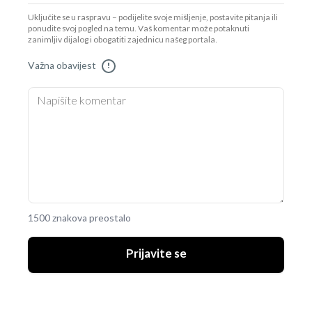
Uključite se u raspravu – podijelite svoje mišljenje, postavite pitanja ili
ponudite svoj pogled na temu. Vaš komentar može potaknuti
zanimljiv dijalog i obogatiti zajednicu našeg portala.
Važna obavijest
!
1500 znakova preostalo
Prijavite se