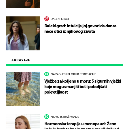
DALEKI GRAD
Daleki grad: Intuicija joj govori da danas
neće otići iz njihovog života
ZDRAVLJE
NAJSIGURNIJI OBLIK REKREACIJE
Vježbe za koljeno u moru: 5 sigurnih vježbi
koje mogu smanjiti bol i poboljšati
pokretljivost
NOVO ISTRAŽIVANJE
Hormonska terapija u menopauzi: Žene