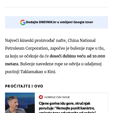
Dodajte DNEVNIK.hr u omiljeni Google izvor
Najveći kineski proizvođač nafte, China National
Petroleum Corporation, započeo je bušenje rupe u tlu,
za koju se očekuje da će
doseći dubinu veću od 10.000
metara
. Bušenje navedene rupe se odvija u udaljenoj
pustinji Taklamakan u Kini.
PROČITAJTE I OVO
HORMUZ ČINI SVOJE
Cijene goriva idu gore, stručnjak
poručuje: "Nemojte puniti kanistre,