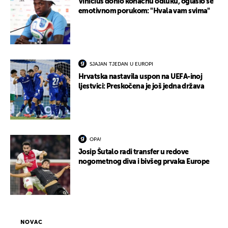
Vinicius donio konačnu odluku, oglasio se
emotivnom porukom: "Hvala vam svima"
SJAJAN TJEDAN U EUROPI
Hrvatska nastavila uspon na UEFA-inoj
ljestvici: Preskočena je još jedna država
OPA!
Josip Šutalo radi transfer u redove
nogometnog diva i bivšeg prvaka Europe
NOVAC