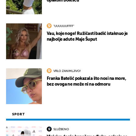
opakom bolešću
"UUUUUUFFFF"
Vau, koje noge! Ružičasti badić istaknuo je
najbolje adute Maje Šuput
VRLO ZANIMLJIVO!
Franka Batelić pokazala što nosi na more,
bez ovoga ne može ni na odmoru
SPORT
SLUŽBENO