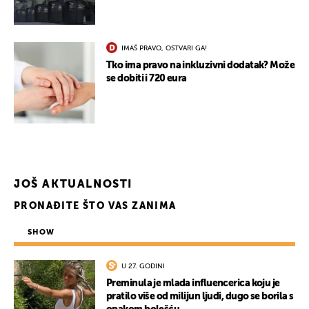
IMAŠ PRAVO, OSTVARI GA!
Tko ima pravo na inkluzivni dodatak? Može
se dobiti i 720 eura
JOŠ AKTUALNOSTI
PRONAĐITE ŠTO VAS ZANIMA
SHOW
U 27. GODINI
Preminula je mlada influencerica koju je
pratilo više od milijun ljudi, dugo se borila s