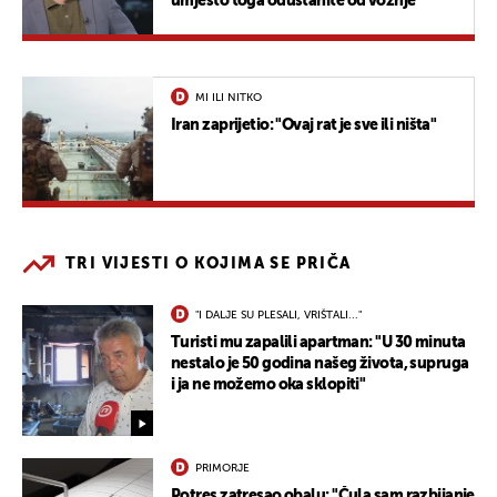
umjesto toga odustanite od vožnje"
MI ILI NITKO
Iran zaprijetio: "Ovaj rat je sve ili ništa"
TRI VIJESTI O KOJIMA SE PRIČA
"I DALJE SU PLESALI, VRIŠTALI..."
Turisti mu zapalili apartman: "U 30 minuta
nestalo je 50 godina našeg života, supruga
i ja ne možemo oka sklopiti"
PRIMORJE
Potres zatresao obalu: "Čula sam razbijanje