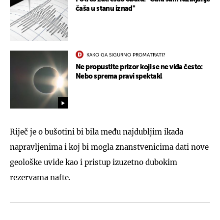
čaša u stanu iznad"
KAKO GA SIGURNO PROMATRATI?
Ne propustite prizor koji se ne viđa često:
Nebo sprema pravi spektakl
Riječ je o bušotini bi bila među najdubljim ikada
napravljenima i koj bi mogla znanstvenicima dati nove
geološke uvide kao i pristup izuzetno dubokim
rezervama nafte.