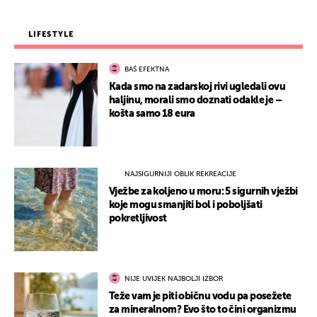
LIFESTYLE
BAŠ EFEKTNA
Kada smo na zadarskoj rivi ugledali ovu
haljinu, morali smo doznati odakle je –
košta samo 18 eura
NAJSIGURNIJI OBLIK REKREACIJE
Vježbe za koljeno u moru: 5 sigurnih vježbi
koje mogu smanjiti bol i poboljšati
pokretljivost
NIJE UVIJEK NAJBOLJI IZBOR
Teže vam je piti običnu vodu pa posežete
za mineralnom? Evo što to čini organizmu