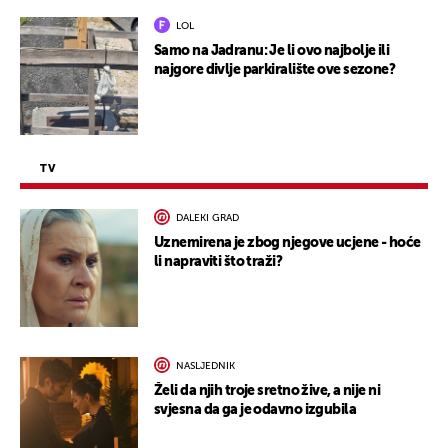
LOL
Samo na Jadranu: Je li ovo najbolje ili
najgore divlje parkiralište ove sezone?
TV
DALEKI GRAD
Uznemirena je zbog njegove ucjene - hoće
li napraviti što traži?
NASLJEDNIK
Želi da njih troje sretno žive, a nije ni
svjesna da ga je odavno izgubila