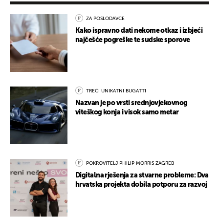
ZA POSLODAVCE
Kako ispravno dati nekome otkaz i izbjeći
najčešće pogreške te sudske sporove
TREĆI UNIKATNI BUGATTI
Nazvan je po vrsti srednjovjekovnog
viteškog konja i visok samo metar
POKROVITELJ PHILIP MORRIS ZAGREB
Digitalna rješenja za stvarne probleme: Dva
hrvatska projekta dobila potporu za razvoj