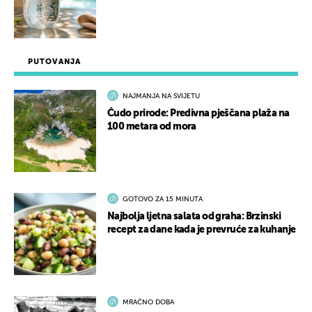
PUTOVANJA
NAJMANJA NA SVIJETU
Čudo prirode: Predivna pješčana plaža na
100 metara od mora
GOTOVO ZA 15 MINUTA
Najbolja ljetna salata od graha: Brzinski
recept za dane kada je prevruće za kuhanje
MRAČNO DOBA