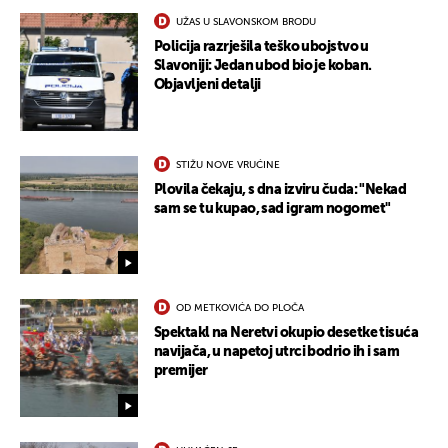
UŽAS U SLAVONSKOM BRODU
Policija razrješila teško ubojstvo u
Slavoniji: Jedan ubod bio je koban.
Objavljeni detalji
STIŽU NOVE VRUĆINE
Plovila čekaju, s dna izviru čuda: "Nekad
sam se tu kupao, sad igram nogomet"
OD METKOVIĆA DO PLOČA
Spektakl na Neretvi okupio desetke tisuća
navijača, u napetoj utrci bodrio ih i sam
premijer