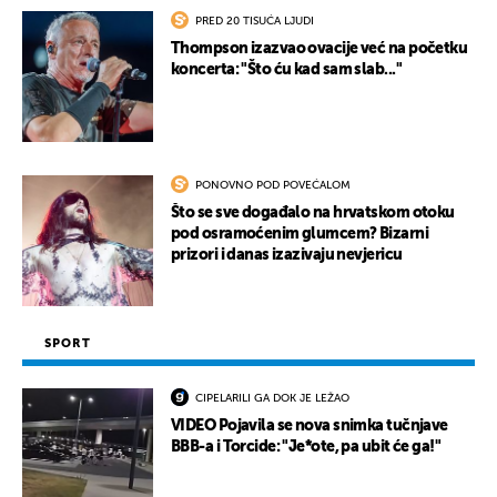
PRED 20 TISUĆA LJUDI
Thompson izazvao ovacije već na početku
koncerta: "Što ću kad sam slab..."
PONOVNO POD POVEĆALOM
Što se sve događalo na hrvatskom otoku
pod osramoćenim glumcem? Bizarni
prizori i danas izazivaju nevjericu
SPORT
CIPELARILI GA DOK JE LEŽAO
VIDEO Pojavila se nova snimka tučnjave
BBB-a i Torcide: "Je*ote, pa ubit će ga!"