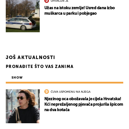
UHVAĆEN JE
Užas na istoku zemlje! Usred dana izbo
muškarca u parku i pobjegao
JOŠ AKTUALNOSTI
PRONAĐITE ŠTO VAS ZANIMA
SHOW
ČUVA USPOMENU NA NJEGA
Njezinog oca obožavala je cijela Hrvatska!
Kći neprežaljenog pjevača projurila špicom
na dva kotača