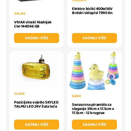
1.325,90 €
Elektro bicikl 400W36V
Brdski sklopivi 7990 Kn
441,15 €
VIVAX vinski hladnjak
CW-144D46 GB
SAZNAJ VIŠE
SAZNAJ VIŠE
27,00 €
8,88 €
Pozicijsko svjetlo SKYLED
Senzorzna piramida za
TALMU LED 24V žuta leća
slaganje 39cm x 17.5cm x
17.5cm - 12 krugova
SAZNAJ VIŠE
SAZNAJ VIŠE