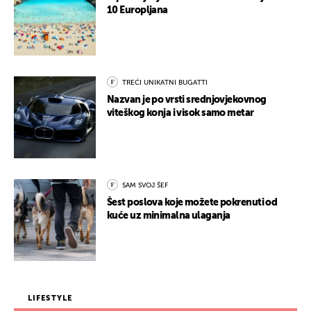
10 Europljana
TREĆI UNIKATNI BUGATTI
Nazvan je po vrsti srednjovjekovnog
viteškog konja i visok samo metar
SAM SVOJ ŠEF
Šest poslova koje možete pokrenuti od
kuće uz minimalna ulaganja
LIFESTYLE