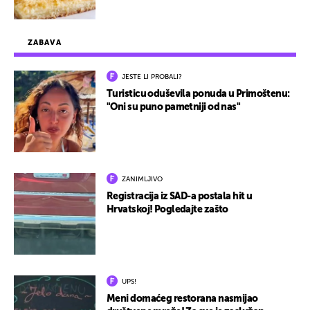
ZABAVA
JESTE LI PROBALI?
Turisticu oduševila ponuda u Primoštenu:
"Oni su puno pametniji od nas"
ZANIMLJIVO
Registracija iz SAD-a postala hit u
Hrvatskoj! Pogledajte zašto
UPS!
Meni domaćeg restorana nasmijao