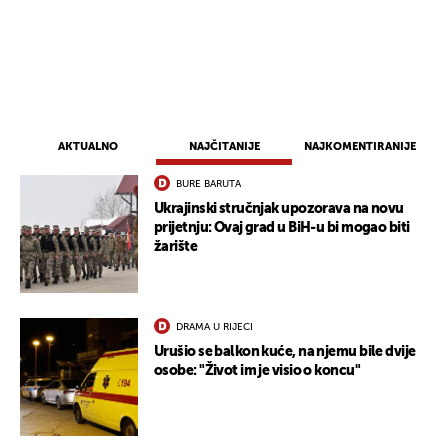
AKTUALNO
NAJČITANIJE
NAJKOMENTIRANIJE
BURE BARUTA
Ukrajinski stručnjak upozorava na novu
prijetnju: Ovaj grad u BiH-u bi mogao biti
žarište
UKLJUČITE NOTIFIKACIJE
DRAMA U RIJECI
Urušio se balkon kuće, na njemu bile dvije
osobe: "Život im je visio o koncu"