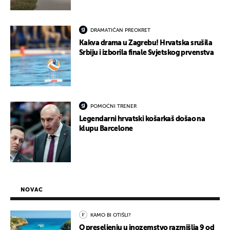
DRAMATIČAN PREOKRET
Kakva drama u Zagrebu! Hrvatska srušila
Srbiju i izborila finale Svjetskog prvenstva
POMOĆNI TRENER
Legendarni hrvatski košarkaš došao na
klupu Barcelone
NOVAC
KAMO BI OTIŠLI?
O preseljenju u inozemstvo razmišlja 9 od