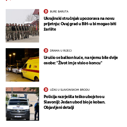
BURE BARUTA
Ukrajinski stručnjak upozorava na novu
prijetnju: Ovaj grad u BiH-u bi mogao biti
žarište
DRAMA U RIJECI
Urušio se balkon kuće, na njemu bile dvije
osobe: "Život im je visio o koncu"
UŽAS U SLAVONSKOM BRODU
Policija razrješila teško ubojstvo u
Slavoniji: Jedan ubod bio je koban.
Objavljeni detalji