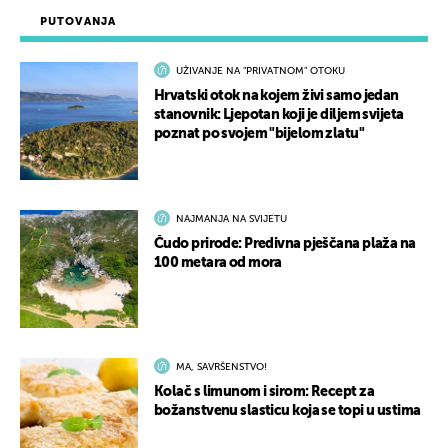
PUTOVANJA
UŽIVANJE NA "PRIVATNOM" OTOKU
Hrvatski otok na kojem živi samo jedan
stanovnik: Ljepotan koji je diljem svijeta
poznat po svojem "bijelom zlatu"
NAJMANJA NA SVIJETU
Čudo prirode: Predivna pješčana plaža na
100 metara od mora
MA, SAVRŠENSTVO!
Kolač s limunom i sirom: Recept za
božanstvenu slasticu koja se topi u ustima