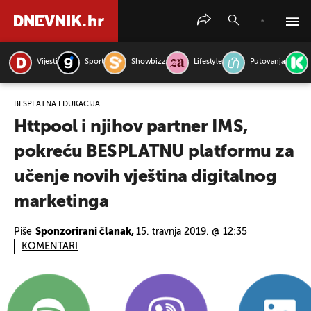
Vijesti
Sport
Showbizz
Lifestyle
Putovanja
PRETRAŽITE VIJESTI
BESPLATNA EDUKACIJA
Httpool i njihov partner IMS,
pokreću BESPLATNU platformu za
učenje novih vještina digitalnog
marketinga
Piše
Sponzorirani članak,
15. travnja 2019. @ 12:35
KOMENTARI