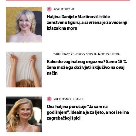
POPUT SIRENE
Haljina Danijele Martinović ističe
ženstvenu figuru, a savršena je za večernji
izlazak na moru
"VRHUNAC" ŽENSKOG SEKSUALNOG ISKUSTVA
Kako do vaginalnog orgazma? Samo 18 %
žena može ga doživjeti isključivo na ovaj
način
PREKRASNO IZDANJE
Ova haljina poručuje “Ja sam na
godišnjem”, idealna je za ljeto, a nosi se i na
zagrebačkoj špici