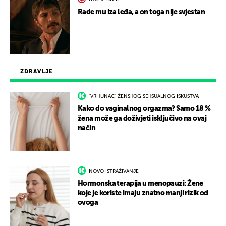
Rade mu iza leđa, a on toga nije svjestan
ZDRAVLJE
"VRHUNAC" ŽENSKOG SEKSUALNOG ISKUSTVA
Kako do vaginalnog orgazma? Samo 18 %
žena može ga doživjeti isključivo na ovaj
način
NOVO ISTRAŽIVANJE
Hormonska terapija u menopauzi: Žene
koje je koriste imaju znatno manji rizik od
ovoga