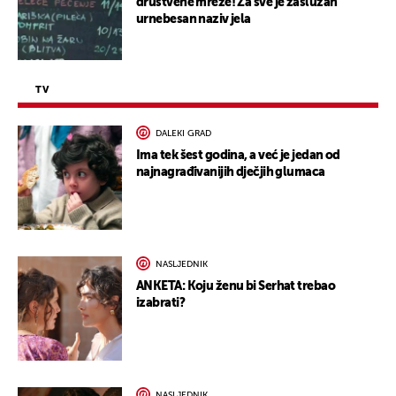
društvene mreže! Za sve je zaslužan
urnebesan naziv jela
TV
DALEKI GRAD
Ima tek šest godina, a već je jedan od
najnagrađivanijih dječjih glumaca
NASLJEDNIK
ANKETA: Koju ženu bi Serhat trebao
izabrati?
NASLJEDNIK