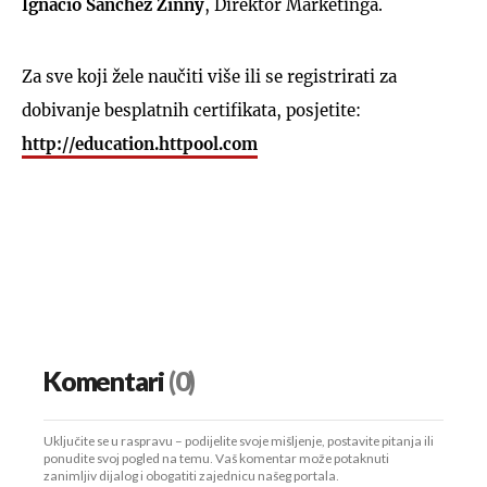
Ignacio Sanchez Zinny
, Direktor Marketinga.
Za sve koji žele naučiti više ili se registrirati za
dobivanje besplatnih certifikata, posjetite:
http://education.httpool.com
Komentari
(0)
Uključite se u raspravu – podijelite svoje mišljenje, postavite pitanja ili
ponudite svoj pogled na temu. Vaš komentar može potaknuti
zanimljiv dijalog i obogatiti zajednicu našeg portala.