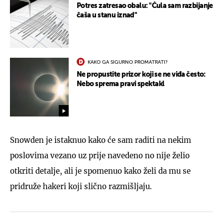
Potres zatresao obalu: "Čula sam razbijanje
čaša u stanu iznad"
KAKO GA SIGURNO PROMATRATI?
Ne propustite prizor koji se ne viđa često:
Nebo sprema pravi spektakl
Snowden je istaknuo kako će sam raditi na nekim
poslovima vezano uz prije navedeno no nije želio
otkriti detalje, ali je spomenuo kako želi da mu se
pridruže hakeri koji slično razmišljaju.