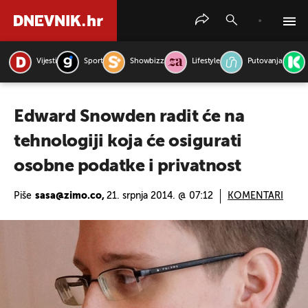
Vijesti
Sport
Showbizz
Lifestyle
Putovanja
PRETRAŽITE VIJESTI
Edward Snowden radit će na
tehnologiji koja će osigurati
osobne podatke i privatnost
Piše
sasa@zimo.co,
21. srpnja 2014. @ 07:12
KOMENTARI