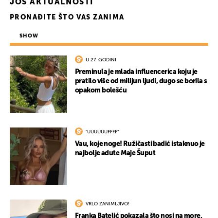
JOŠ AKTUALNOSTI
PRONAĐITE ŠTO VAS ZANIMA
SHOW
U 27. GODINI
Preminula je mlada influencerica koju je
pratilo više od milijun ljudi, dugo se borila s
opakom bolešću
"UUUUUUFFFF"
Vau, koje noge! Ružičasti badić istaknuo je
najbolje adute Maje Šuput
VRLO ZANIMLJIVO!
Franka Batelić pokazala što nosi na more,