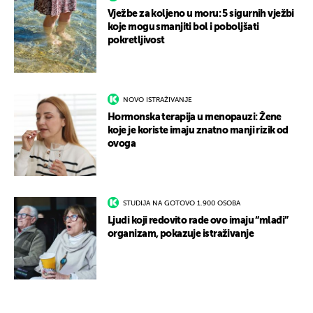
Vježbe za koljeno u moru: 5 sigurnih vježbi
koje mogu smanjiti bol i poboljšati
pokretljivost
NOVO ISTRAŽIVANJE
Hormonska terapija u menopauzi: Žene
koje je koriste imaju znatno manji rizik od
ovoga
STUDIJA NA GOTOVO 1.900 OSOBA
Ljudi koji redovito rade ovo imaju “mlađi”
organizam, pokazuje istraživanje