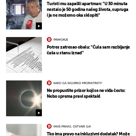
Turisti mu zapalili apartman: "U 30 minuta
nestalo je 50 godina našeg života, supruga
i ja ne možemo oka sklopiti"
PRIMORJE
Potres zatresao obalu: "Čula sam razbijanje
čaša u stanu iznad"
KAKO GA SIGURNO PROMATRATI?
Ne propustite prizor koji se ne viđa često:
Nebo sprema pravi spektakl
IMAŠ PRAVO, OSTVARI GA!
Tko ima pravo na inkluzivni dodatak? Može