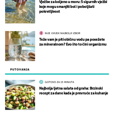
Vježbe za koljeno u moru: 5 sigurnih vježbi
koje mogu smanjiti bol i poboljšati
pokretljivost
NIJE UVIJEK NAJBOLJI IZBOR
Teže vam je piti običnu vodu pa posežete
za mineralnom? Evo što to čini organizmu
PUTOVANJA
GOTOVO ZA 15 MINUTA
Najbolja ljetna salata od graha: Brzinski
recept za dane kada je prevruće za kuhanje