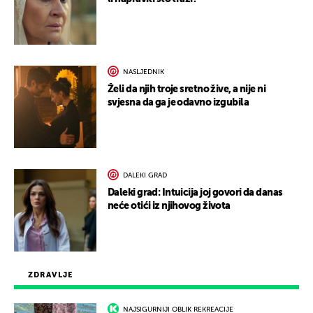
NASLJEDNIK
Želi da njih troje sretno žive, a nije ni
svjesna da ga je odavno izgubila
DALEKI GRAD
Daleki grad: Intuicija joj govori da danas
neće otići iz njihovog života
ZDRAVLJE
NAJSIGURNIJI OBLIK REKREACIJE