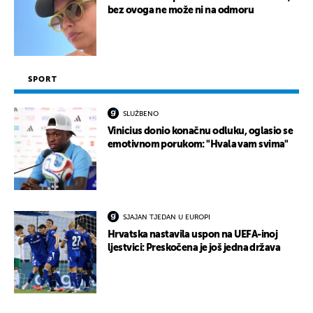
bez ovoga ne može ni na odmoru
SPORT
SLUŽBENO
Vinicius donio konačnu odluku, oglasio se
emotivnom porukom: "Hvala vam svima"
SJAJAN TJEDAN U EUROPI
Hrvatska nastavila uspon na UEFA-inoj
ljestvici: Preskočena je još jedna država