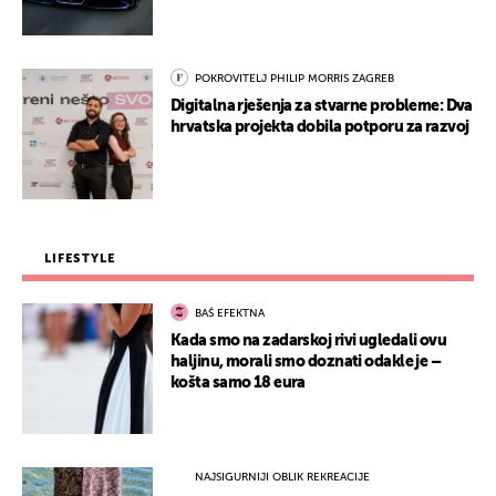
POKROVITELJ PHILIP MORRIS ZAGREB
Digitalna rješenja za stvarne probleme: Dva
hrvatska projekta dobila potporu za razvoj
LIFESTYLE
BAŠ EFEKTNA
Kada smo na zadarskoj rivi ugledali ovu
haljinu, morali smo doznati odakle je –
košta samo 18 eura
NAJSIGURNIJI OBLIK REKREACIJE