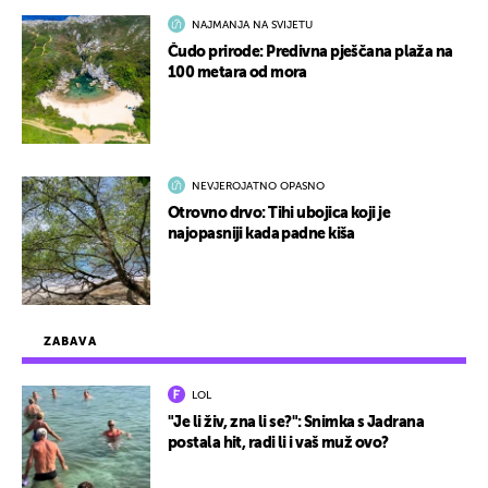
NAJMANJA NA SVIJETU
Čudo prirode: Predivna pješčana plaža na
100 metara od mora
NEVJEROJATNO OPASNO
Otrovno drvo: Tihi ubojica koji je
najopasniji kada padne kiša
ZABAVA
LOL
"Je li živ, zna li se?": Snimka s Jadrana
postala hit, radi li i vaš muž ovo?