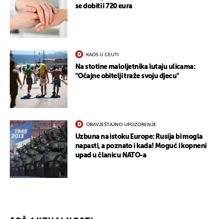
se dobiti i 720 eura
KAOS U CEUTI
Na stotine maloljetnika lutaju ulicama:
"Očajne obitelji traže svoju djecu"
UKLJUČITE NOTIFIKACIJE
OBAVJEŠTAJNO UPOZORENJE
Uzbuna na istoku Europe: Rusija bi mogla
napasti, a poznato i kada! Moguć i kopneni
upad u članicu NATO-a