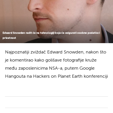
Edward Snowden radit će na tehnologiji koja će osigurati osobne podatke i
privatnost
Najpoznatiji zviždač Edward Snowden, nakon što
je komentirao kako golišave fotografije kruže
među zaposlenicima NSA-a, putem Google
Hangouta na Hackers on Planet Earth konferenciji