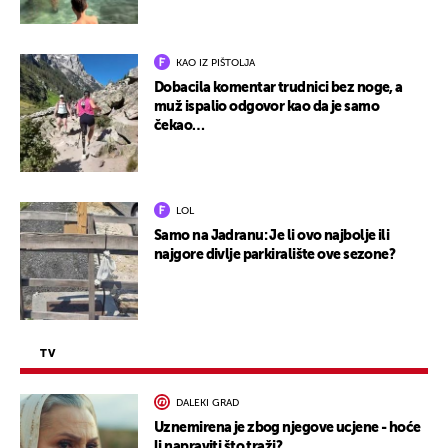
KAO IZ PIŠTOLJA
Dobacila komentar trudnici bez noge, a
muž ispalio odgovor kao da je samo
čekao…
LOL
Samo na Jadranu: Je li ovo najbolje ili
najgore divlje parkiralište ove sezone?
TV
DALEKI GRAD
Uznemirena je zbog njegove ucjene - hoće
li napraviti što traži?