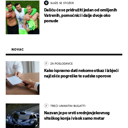
SLAŽE SE STOŽER
Daliću će se pridružiti jedan od omiljenih
Vatrenih, pomoćnici i dalje dvoje oko
ponude
NOVAC
ZA POSLODAVCE
Kako ispravno dati nekome otkaz i izbjeći
najčešće pogreške te sudske sporove
TREĆI UNIKATNI BUGATTI
Nazvan je po vrsti srednjovjekovnog
viteškog konja i visok samo metar