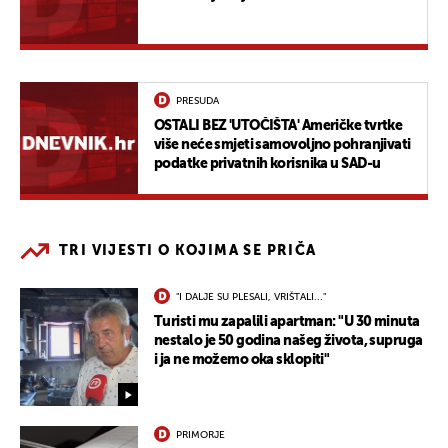
PRESUDA
OSTALI BEZ 'UTOČIŠTA' Američke tvrtke
više neće smjeti samovoljno pohranjivati
podatke privatnih korisnika u SAD-u
TRI VIJESTI O KOJIMA SE PRIČA
"I DALJE SU PLESALI, VRIŠTALI..."
Turisti mu zapalili apartman: "U 30 minuta
nestalo je 50 godina našeg života, supruga
i ja ne možemo oka sklopiti"
PRIMORJE