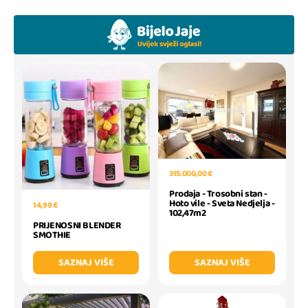
315.000,00 €
Prodaja - Trosobni stan -
Hoto vile - Sveta Nedjelja -
14,99 €
102,47m2
PRIJENOSNI BLENDER
SMOTHIE
SAZNAJ VIŠE
SAZNAJ VIŠE