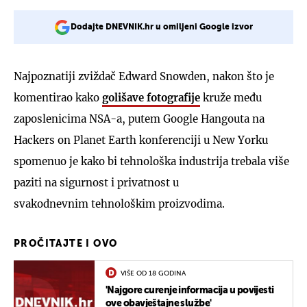
Dodajte DNEVNIK.hr u omiljeni Google izvor
Najpoznatiji zviždač Edward Snowden, nakon što je
komentirao kako
golišave fotografije
kruže među
zaposlenicima NSA-a, putem Google Hangouta na
Hackers on Planet Earth konferenciji u New Yorku
spomenuo je kako bi tehnološka industrija trebala više
paziti na sigurnost i privatnost u
svakodnevnim tehnološkim proizvodima.
PROČITAJTE I OVO
VIŠE OD 18 GODINA
'Najgore curenje informacija u povijesti
ove obavještajne službe'