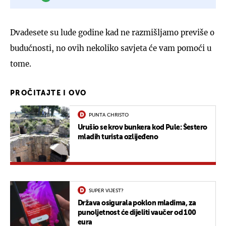
Dvadesete su lude godine kad ne razmišljamo previše o
budućnosti, no ovih nekoliko savjeta će vam pomoći u
tome.
PROČITAJTE I OVO
PUNTA CHRISTO
Urušio se krov bunkera kod Pule: Šestero
mladih turista ozlijeđeno
SUPER VIJEST?
Država osigurala poklon mladima, za
punoljetnost će dijeliti vaučer od 100
eura