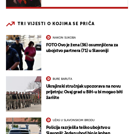
TRI VIJESTI O KOJIMA SE PRIČA
NAKON SUKOBA
FOTO Ovo je žena (36) osumnjičena za
ubojstvo partnera (71) u Slavoniji
BURE BARUTA
Ukrajinski stručnjak upozorava na novu
prijetnju: Ovaj grad u BiH-u bi mogao biti
žarište
UŽAS U SLAVONSKOM BRODU
Policija razrješila teško ubojstvo u
Slavoniji: Jedan ubod bio je koban.