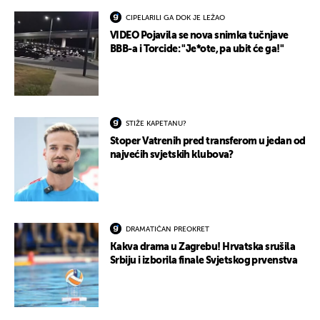
CIPELARILI GA DOK JE LEŽAO
VIDEO Pojavila se nova snimka tučnjave
BBB-a i Torcide: "Je*ote, pa ubit će ga!"
STIŽE KAPETANU?
Stoper Vatrenih pred transferom u jedan od
najvećih svjetskih klubova?
DRAMATIČAN PREOKRET
Kakva drama u Zagrebu! Hrvatska srušila
Srbiju i izborila finale Svjetskog prvenstva