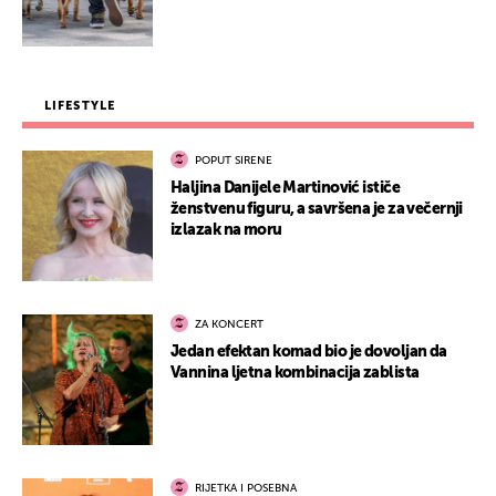
LIFESTYLE
POPUT SIRENE
Haljina Danijele Martinović ističe
ženstvenu figuru, a savršena je za večernji
izlazak na moru
ZA KONCERT
Jedan efektan komad bio je dovoljan da
Vannina ljetna kombinacija zablista
RIJETKA I POSEBNA