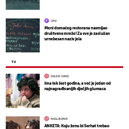
UPS!
Meni domaćeg restorana nasmijao
društvene mreže! Za sve je zaslužan
urnebesan naziv jela
TV
DALEKI GRAD
Ima tek šest godina, a već je jedan od
najnagrađivanijih dječjih glumaca
NASLJEDNIK
ANKETA: Koju ženu bi Serhat trebao