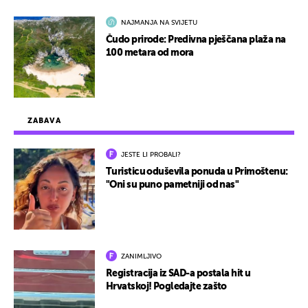
NAJMANJA NA SVIJETU
Čudo prirode: Predivna pješčana plaža na
100 metara od mora
ZABAVA
JESTE LI PROBALI?
Turisticu oduševila ponuda u Primoštenu:
"Oni su puno pametniji od nas"
ZANIMLJIVO
Registracija iz SAD-a postala hit u
Hrvatskoj! Pogledajte zašto