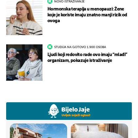
NOVO ISTRAŽIVANJE
Hormonska terapija u menopauzi: Žene
koje je koriste imaju znatno manji rizik od
ovoga
STUDIJA NA GOTOVO 1.900 OSOBA
Ljudi koji redovito rade ovo imaju “mlađi”
organizam, pokazuje istraživanje