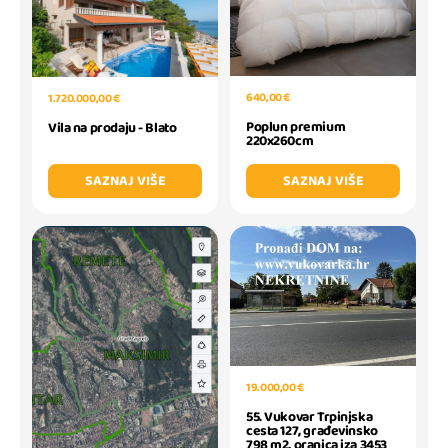
640,00 €
1.720.000,00 €
Poplun premium
Vila na prodaju - Blato
220x260cm
SAZNAJ VIŠE
SAZNAJ VIŠE
19.000,00 €
55. Vukovar Trpinjska
cesta 127, građevinsko
798 m2, oranica iza 3453