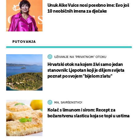
Unuk Alke Vuice nosi posebno ime: Evo još
10 neobičnih imena za dječake
PUTOVANJA
UŽIVANJE NA "PRIVATNOM" OTOKU
Hrvatski otok na kojem živi samo jedan
stanovnik: Ljepotan koji je diljem svijeta
poznat po svojem "bijelom zlatu"
MA, SAVRŠENSTVO!
Kolač s limunom i sirom: Recept za
božanstvenu slasticu koja se topi u ustima