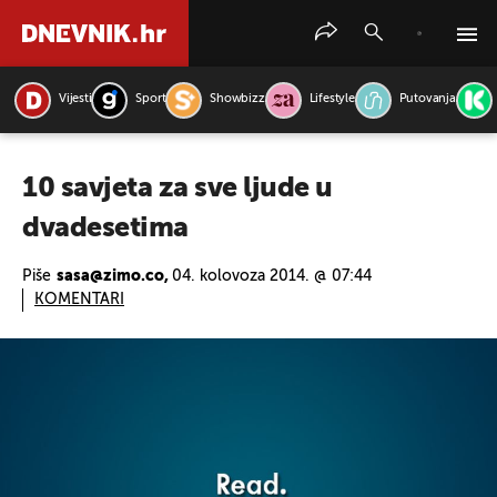
Vijesti
Sport
Showbizz
Lifestyle
Putovanja
PRETRAŽITE VIJESTI
10 savjeta za sve ljude u
dvadesetima
Piše
sasa@zimo.co,
04. kolovoza 2014. @ 07:44
KOMENTARI