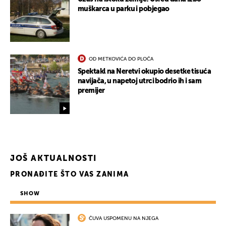
muškarca u parku i pobjegao
OD METKOVIĆA DO PLOČA
Spektakl na Neretvi okupio desetke tisuća
navijača, u napetoj utrci bodrio ih i sam
premijer
JOŠ AKTUALNOSTI
PRONAĐITE ŠTO VAS ZANIMA
SHOW
ČUVA USPOMENU NA NJEGA