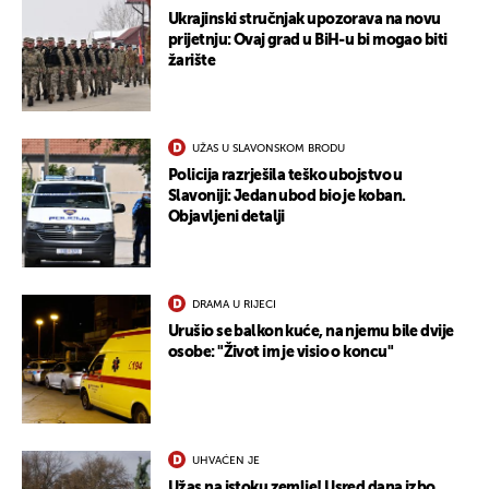
Ukrajinski stručnjak upozorava na novu
prijetnju: Ovaj grad u BiH-u bi mogao biti
žarište
UŽAS U SLAVONSKOM BRODU
Policija razrješila teško ubojstvo u
Slavoniji: Jedan ubod bio je koban.
Objavljeni detalji
DRAMA U RIJECI
Urušio se balkon kuće, na njemu bile dvije
osobe: "Život im je visio o koncu"
UHVAĆEN JE
Užas na istoku zemlje! Usred dana izbo