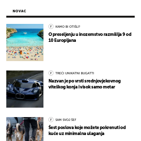
NOVAC
KAMO BI OTIŠLI?
O preseljenju u inozemstvo razmišlja 9 od
10 Europljana
TREĆI UNIKATNI BUGATTI
Nazvan je po vrsti srednjovjekovnog
viteškog konja i visok samo metar
SAM SVOJ ŠEF
Šest poslova koje možete pokrenuti od
kuće uz minimalna ulaganja