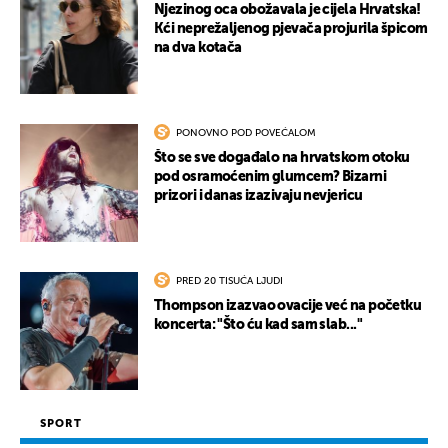
Njezinog oca obožavala je cijela Hrvatska!
Kći neprežaljenog pjevača projurila špicom
na dva kotača
PONOVNO POD POVEĆALOM
Što se sve događalo na hrvatskom otoku
pod osramoćenim glumcem? Bizarni
prizori i danas izazivaju nevjericu
PRED 20 TISUĆA LJUDI
Thompson izazvao ovacije već na početku
koncerta: "Što ću kad sam slab..."
SPORT