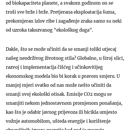
od biokapaciteta planete, a svakom godinom on se
troši sve brže i brže. Pretjerana eksploatacija šuma,
prekomjeran izlov ribe i zagađenje zraka samo su neki
od uzroka takozvanog "ekološkog duga".
Dakle, što se može učiniti da se smanji toliki utjecaj
našeg neodrživog životnog stila? Globalno, u široj slici,
razvoj i implementacija čišćeg i učinkovitijeg
ekonomskog modela bio bi korak u pravom smjeru. U
manjoj mjeri svatko od nas može nešto učiniti da
smanji svoj ekološki otisak. Emisije CO2 mogu se
smanjiti nekom jednostavnom promjenom ponašanja,
kao što je odabir javnog prijevoza ili bicikla umjesto
vožnje automobilom, ušteda energije i korištenje