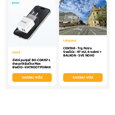
1.500,00 €
CENTAR - Trg Petra
Svačića - 97 m2, 4-sobni +
9,90 €
BALKON - SVE NOVO
Zidni punjač BO-CDA157 s
dva priključka Max
BWOO--VATROOTPORAN
SAZNAJ VIŠE
SAZNAJ VIŠE