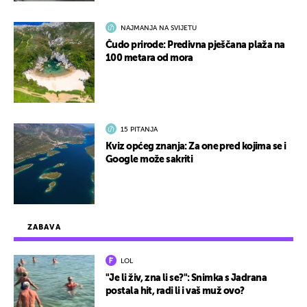
NAJMANJA NA SVIJETU
Čudo prirode: Predivna pješčana plaža na
100 metara od mora
15 PITANJA
Kviz općeg znanja: Za one pred kojima se i
Google može sakriti
ZABAVA
LOL
"Je li živ, zna li se?": Snimka s Jadrana
postala hit, radi li i vaš muž ovo?