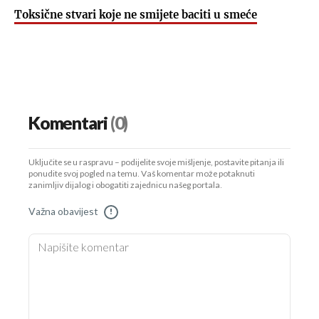
Toksične stvari koje ne smijete baciti u smeće
Komentari
(0)
Uključite se u raspravu – podijelite svoje mišljenje, postavite pitanja ili
ponudite svoj pogled na temu. Vaš komentar može potaknuti
zanimljiv dijalog i obogatiti zajednicu našeg portala.
Važna obavijest
!