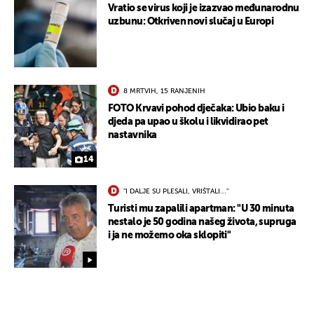
Vratio se virus koji je izazvao međunarodnu
uzbunu: Otkriven novi slučaj u Europi
8 MRTVIH, 15 RANJENIH
FOTO Krvavi pohod dječaka: Ubio baku i
djeda pa upao u školu i likvidirao pet
nastavnika
14
"I DALJE SU PLESALI, VRIŠTALI..."
Turisti mu zapalili apartman: "U 30 minuta
nestalo je 50 godina našeg života, supruga
i ja ne možemo oka sklopiti"