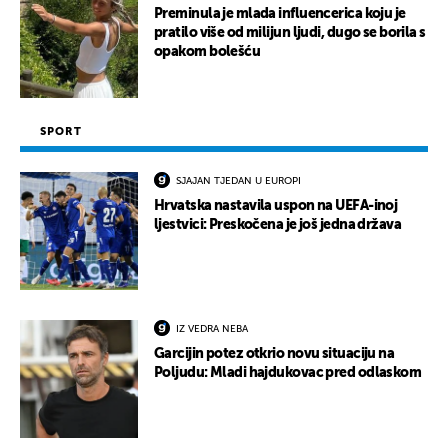
Preminula je mlada influencerica koju je
pratilo više od milijun ljudi, dugo se borila s
opakom bolešću
SPORT
SJAJAN TJEDAN U EUROPI
Hrvatska nastavila uspon na UEFA-inoj
ljestvici: Preskočena je još jedna država
IZ VEDRA NEBA
Garcijin potez otkrio novu situaciju na
Poljudu: Mladi hajdukovac pred odlaskom