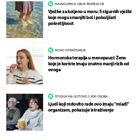
NAJSIGURNIJI OBLIK REKREACIJE
Vježbe za koljeno u moru: 5 sigurnih vježbi
koje mogu smanjiti bol i poboljšati
pokretljivost
NOVO ISTRAŽIVANJE
Hormonska terapija u menopauzi: Žene
koje je koriste imaju znatno manji rizik od
ovoga
STUDIJA NA GOTOVO 1.900 OSOBA
Ljudi koji redovito rade ovo imaju “mlađi”
organizam, pokazuje istraživanje