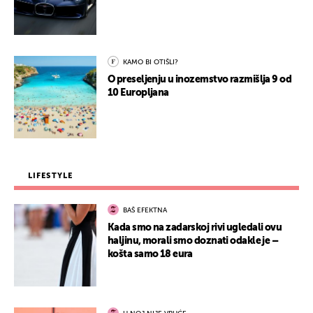
KAMO BI OTIŠLI?
O preseljenju u inozemstvo razmišlja 9 od
10 Europljana
LIFESTYLE
BAŠ EFEKTNA
Kada smo na zadarskoj rivi ugledali ovu
haljinu, morali smo doznati odakle je –
košta samo 18 eura