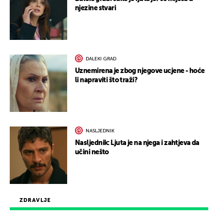
njezine stvari
DALEKI GRAD
Uznemirena je zbog njegove ucjene - hoće
li napraviti što traži?
NASLJEDNIK
Nasljednik: Ljuta je na njega i zahtjeva da
učini nešto
ZDRAVLJE