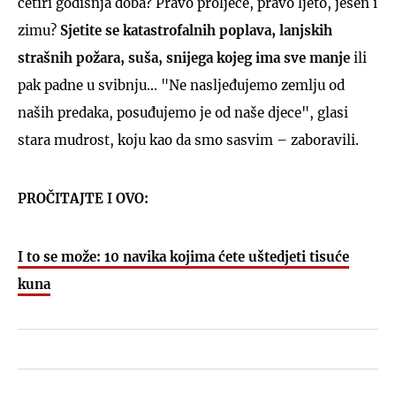
četiri godišnja doba? Pravo proljeće, pravo ljeto, jesen i
zimu?
Sjetite se katastrofalnih poplava, lanjskih
strašnih požara, suša, snijega kojeg ima sve manje
ili
pak padne u svibnju... "Ne nasljeđujemo zemlju od
naših predaka, posuđujemo je od naše djece", glasi
stara mudrost, koju kao da smo sasvim – zaboravili.
PROČITAJTE I OVO:
I to se može: 10 navika kojima ćete uštedjeti tisuće
kuna