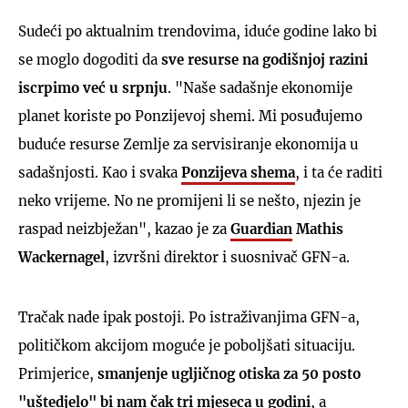
Sudeći po aktualnim trendovima, iduće godine lako bi
se moglo dogoditi da
sve resurse na godišnjoj razini
iscrpimo već u srpnju
. "Naše sadašnje ekonomije
planet koriste po Ponzijevoj shemi. Mi posuđujemo
buduće resurse Zemlje za servisiranje ekonomija u
sadašnjosti. Kao i svaka
Ponzijeva shema
, i ta će raditi
neko vrijeme. No ne promijeni li se nešto, njezin je
raspad neizbježan", kazao je za
Guardian
Mathis
Wackernagel
, izvršni direktor i suosnivač GFN-a.
Tračak nade ipak postoji. Po istraživanjima GFN-a,
političkom akcijom moguće je poboljšati situaciju.
Primjerice,
smanjenje ugljičnog otiska za 50 posto
"uštedjelo" bi nam čak tri mjeseca u godini
, a