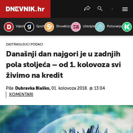
Vijesti
Sport
Showbizz
Lifestyle
Putovanja
PRETRAŽITE VIJESTI
ZASTRAŠUJUĆI PODACI
Današnji dan najgori je u zadnjih
pola stoljeća – od 1. kolovoza svi
živimo na kredit
Piše
Dubravka Blaško,
01. kolovoza 2018. @ 13:04
KOMENTARI