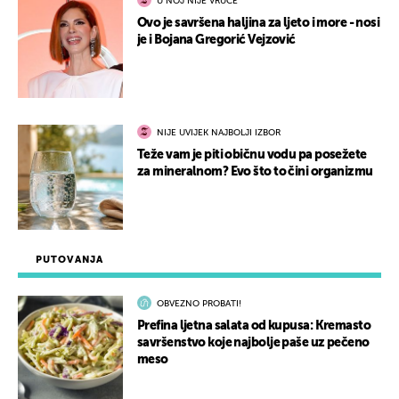
U NOJ NIJE VRUĆE
Ovo je savršena haljina za ljeto i more - nosi
je i Bojana Gregorić Vejzović
NIJE UVIJEK NAJBOLJI IZBOR
Teže vam je piti običnu vodu pa posežete
za mineralnom? Evo što to čini organizmu
PUTOVANJA
OBVEZNO PROBATI!
Prefina ljetna salata od kupusa: Kremasto
savršenstvo koje najbolje paše uz pečeno
meso