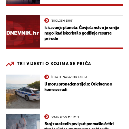
"EKOLOŠKI DUG"
Isisavanje planeta: Čovječanstvo je ranije
nego ikad iskoristilo godišnje resurse
prirode
TRI VIJESTI O KOJIMA SE PRIČA
ČEKA SE NALAZ OBDUKCIJE
U moru pronađeno tijelo: Otkriveno o
kome se radi
RASTE BROJ MRTVIH
Broj zaraženih prvi put premašio četiri