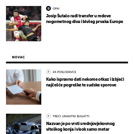
OPA!
Josip Šutalo radi transfer u redove
nogometnog diva i bivšeg prvaka Europe
NOVAC
ZA POSLODAVCE
Kako ispravno dati nekome otkaz i izbjeći
najčešće pogreške te sudske sporove
TREĆI UNIKATNI BUGATTI
Nazvan je po vrsti srednjovjekovnog
viteškog konja i visok samo metar