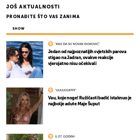
JOŠ AKTUALNOSTI
PRONAĐITE ŠTO VAS ZANIMA
SHOW
"KAO DA SU NOVAK ĐOKOVIĆ"
Jedan od najpoznatijih svjetskih parova
stigao na Jadran, ovakve reakcije
vjerojatno nisu očekivali
"UUUUUUFFFF"
Vau, koje noge! Ružičasti badić istaknuo je
najbolje adute Maje Šuput
U 27. GODINI