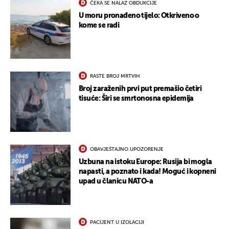
ČEKA SE NALAZ OBDUKCIJE
U moru pronađeno tijelo: Otkriveno o
kome se radi
RASTE BROJ MRTVIH
Broj zaraženih prvi put premašio četiri
tisuće: Širi se smrtonosna epidemija
OBAVJEŠTAJNO UPOZORENJE
Uzbuna na istoku Europe: Rusija bi mogla
napasti, a poznato i kada! Moguć i kopneni
upad u članicu NATO-a
PACIJENT U IZOLACIJI