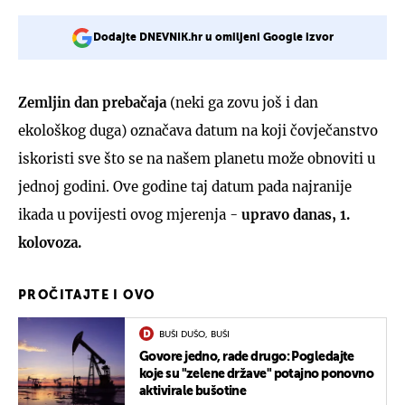
Dodajte DNEVNIK.hr u omiljeni Google izvor
Zemljin dan prebačaja
(neki ga zovu još i dan
ekološkog duga) označava datum na koji čovječanstvo
iskoristi sve što se na našem planetu može obnoviti u
jednoj godini. Ove godine taj datum pada najranije
ikada u povijesti ovog mjerenja -
upravo danas, 1.
kolovoza.
PROČITAJTE I OVO
BUŠI DUŠO, BUŠI
Govore jedno, rade drugo: Pogledajte
koje su "zelene države" potajno ponovno
aktivirale bušotine