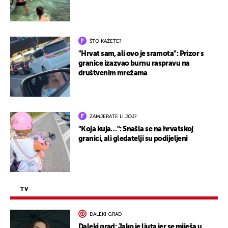
ŠTO KAŽETE?
"Hrvat sam, ali ovo je sramota": Prizor s
granice izazvao burnu raspravu na
društvenim mrežama
ZAMJERATE LI JOJ?
"Koja kuja…": Snašla se na hrvatskoj
granici, ali gledatelji su podijeljeni
TV
DALEKI GRAD
Daleki grad: Jako je ljuta jer se miješa u