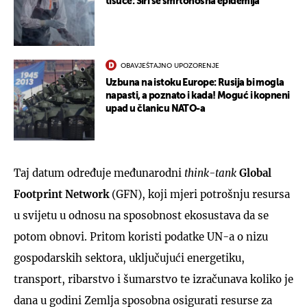
tisuće: Širi se smrtonosna epidemija
OBAVJEŠTAJNO UPOZORENJE
Uzbuna na istoku Europe: Rusija bi mogla
napasti, a poznato i kada! Moguć i kopneni
upad u članicu NATO-a
Taj datum određuje međunarodni
think-tank
Global
Footprint Network
(GFN), koji mjeri potrošnju resursa
u svijetu u odnosu na sposobnost ekosustava da se
potom obnovi. Pritom koristi podatke UN-a o nizu
gospodarskih sektora, uključujući energetiku,
transport, ribarstvo i šumarstvo te izračunava koliko je
dana u godini Zemlja sposobna osigurati resurse za