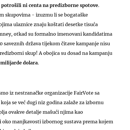
otrošili ni centa na predizborne spotove
.
nim skupovima - izuzmu li se bogataške
jima ulaznice znaju koštati desetke tisuća
omney, otkad su formalno imenovani kandidatima
40 saveznih država tijekom čitave kampanje nisu
 predizborni skup! A obojica su dosad na kampanju
 milijarde dolara
.
smo iz nestranačke organizacije FairVote sa
koja se već dugi niz godina zalaže za izbornu
plja ovakve detalje mašući njima kao
i oko manjkavosti izbornog sustava prema kojem