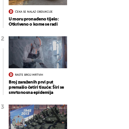
ČEKA SE NALAZ OBDUKCIJE
U moru pronađeno tijelo:
Otkriveno o kome se radi
RASTE BROJ MRTVIH
Broj zaraženih prvi put
premašio četiri tisuće: Širi se
smrtonosna epidemija