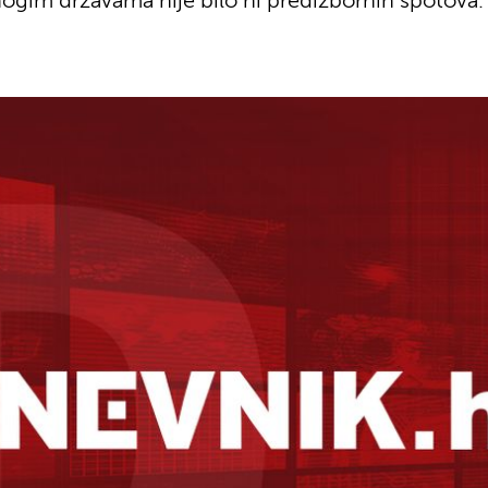
nogim državama nije bilo ni predizbornih spotova. T