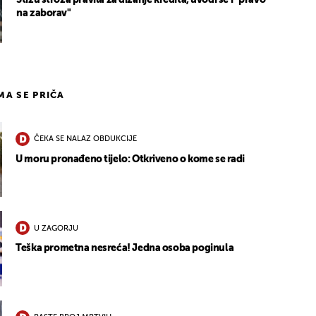
Stižu stroža pravila za dizanje kredita, uvodi se i "pravo
na zaborav"
IMA SE PRIČA
ČEKA SE NALAZ OBDUKCIJE
U moru pronađeno tijelo: Otkriveno o kome se radi
U ZAGORJU
Teška prometna nesreća! Jedna osoba poginula