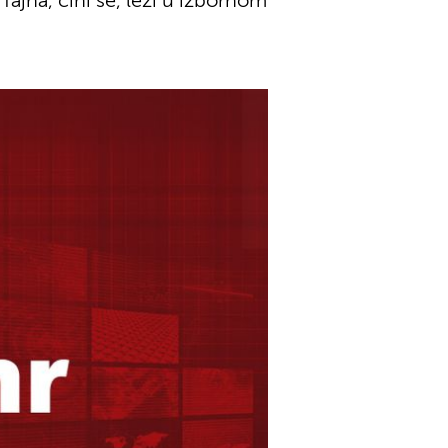
ajna, čini se, leži u izbornom