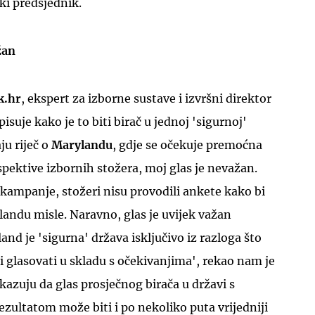
ki predsjednik.
žan
k.hr
, ekspert za izborne sustave i izvršni direktor
pisuje kako je to biti birač u jednoj 'sigurnoj'
ju riječ o
Marylandu
, gdje se očekuje premoćna
pektive izbornih stožera, moj glas je nevažan.
 kampanje, stožeri nisu provodili ankete kako bi
ylandu misle. Naravno, glas je uvijek važan
nd je 'sigurna' država isključivo iz razloga što
e i glasovati u skladu s očekivanjima', rekao nam je
kazuju da glas prosječnog birača u državi s
zultatom može biti i po nekoliko puta vrijedniji