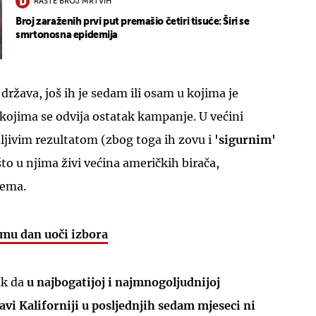
RASTE BROJ MRTVIH
Broj zaraženih prvi put premašio četiri tisuće: Širi se
smrtonosna epidemija
ržava, još ih je sedam ili osam u kojima je
u kojima se odvija ostatak kampanje. U većini
UKLJUČITE NOTIFIKACIJE
dljivim rezultatom (zbog toga ih zovu i
'sigurnim'
što u njima živi većina američkih birača,
nema.
amu dan uoči izbora
ak da
u najbogatijoj i najmnogoljudnijoj
vi Kaliforniji u posljednjih sedam mjeseci ni