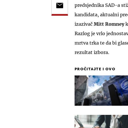
predsjednika SAD-a st
kandidata, aktualni pr
izazivač
Mitt Romney
k
Razlog je vrlo jednosta
mrtva trka te da bi glas
rezultat izbora.
PROČITAJTE I OVO