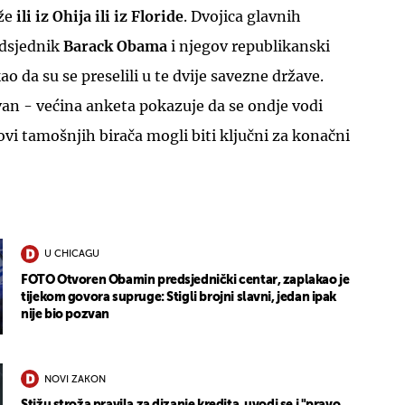
iže
ili iz Ohija ili iz Floride
. Dvojica glavnih
edsjednik
Barack Obama
i njegov republikanski
ao da su se preselili u te dvije savezne države.
van - većina anketa pokazuje da se ondje vodi
ovi tamošnjih birača mogli biti ključni za konačni
U CHICAGU
FOTO Otvoren Obamin predsjednički centar, zaplakao je
tijekom govora supruge: Stigli brojni slavni, jedan ipak
nije bio pozvan
NOVI ZAKON