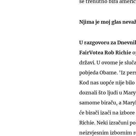
se trenutno bira američ
Njima je moj glas neva
U razgovoru za Dnevni
FairVotea Rob Richie
o
državi. U ovome je sluča
pobjeda Obame. 'Iz pers
Kod nas uopće nije bilo
doznali što ljudi u Mar
samome biraču, a Maryla
će birači izaći na izbor
Richie. Neki izračuni po
neizvjesnim izbornim re