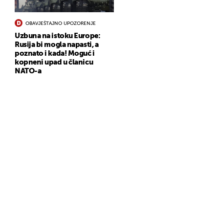
OBAVJEŠTAJNO UPOZORENJE
Uzbuna na istoku Europe:
Rusija bi mogla napasti, a
poznato i kada! Moguć i
kopneni upad u članicu
NATO-a