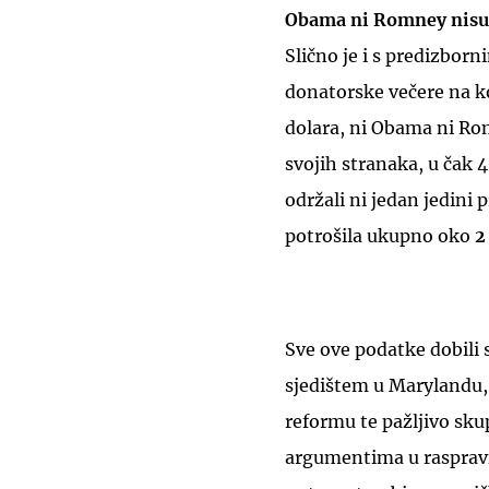
Obama ni Romney nisu p
Slično je i s predizbor
donatorske večere na ko
dolara, ni Obama ni R
svojih stranaka, u čak 
održali ni jedan jedini
potrošila ukupno oko
2
Sve ove podatke dobili 
sjedištem u Marylandu, 
reformu te pažljivo sku
argumentima u rasprav