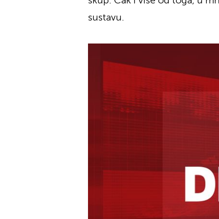
skup. Čak i više od toga, u m
sustavu.