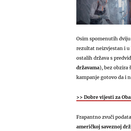
Osim spomenutih dviju d
rezultat neizvjestan i 
ostalih država s predvi
državama
), bez obzira 
kampanje gotovo da i 
>> Dobre vijesti za Ob
Frapantno zvuči podat
američkoj saveznoj drža