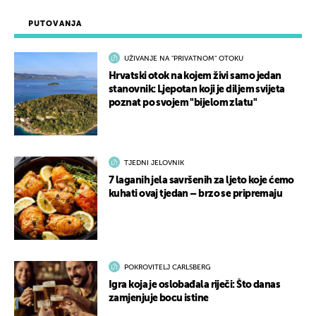
PUTOVANJA
UŽIVANJE NA "PRIVATNOM" OTOKU
Hrvatski otok na kojem živi samo jedan
stanovnik: Ljepotan koji je diljem svijeta
poznat po svojem "bijelom zlatu"
TJEDNI JELOVNIK
7 laganih jela savršenih za ljeto koje ćemo
kuhati ovaj tjedan – brzo se pripremaju
POKROVITELJ CARLSBERG
Igra koja je oslobađala riječi: Što danas
zamjenjuje bocu istine