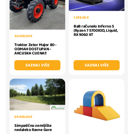
1.399,00 €
BaB računalo Inferno S
(Ryzen 7 5700X3D, Liquid,
RX 9060 XT
40.000,00 €
Traktor Zetor Major 80 -
ODMAH DOSTUPAN -
AKCIJSKA CIJENA!!
SAZNAJ VIŠE
SAZNAJ VIŠE
69.000,00 €
Simpatično zemljište
nedaleko Ravne Gore