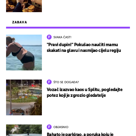
ZABAVA
SVAKA ČAST!
"Pravi dupin!" Pokušao naučiti mamu
skakati na glavu i nasmijao cijelu regiju
ŠTO SE DOGAĐA?
Vozač izazvao kaos u Splitu, pogledajte
potez koji je zgrozio gledatelje
OBJASNIO
Bahato je parkirao, a poruka koju je