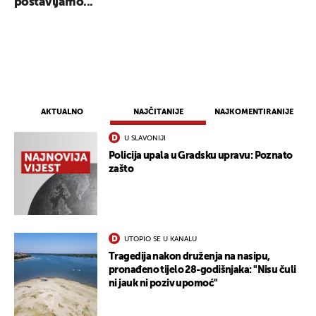
postavljamo...
AKTUALNO
NAJČITANIJE
NAJKOMENTIRANIJE
U SLAVONIJI
Policija upala u Gradsku upravu: Poznato
zašto
UTOPIO SE U KANALU
Tragedija nakon druženja na nasipu,
pronađeno tijelo 28-godišnjaka: "Nisu čuli
ni jauk ni poziv upomoć"