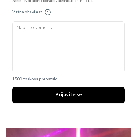
zanimljiv dijalog i obogatiti zajednicu našeg portala.
Važna obavijest
!
1500 znakova preostalo
Prijavite se