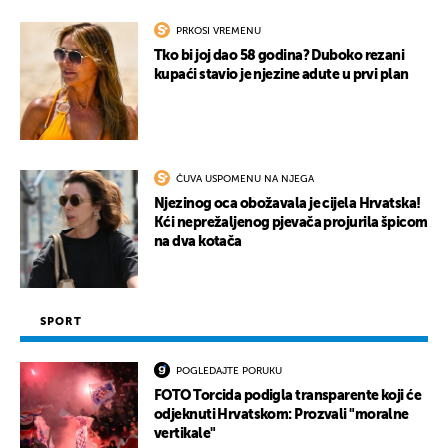
PRKOSI VREMENU
Tko bi joj dao 58 godina? Duboko rezani
kupaći stavio je njezine adute u prvi plan
ČUVA USPOMENU NA NJEGA
Njezinog oca obožavala je cijela Hrvatska!
Kći neprežaljenog pjevača projurila špicom
na dva kotača
SPORT
POGLEDAJTE PORUKU
FOTO Torcida podigla transparente koji će
odjeknuti Hrvatskom: Prozvali "moralne
vertikale"