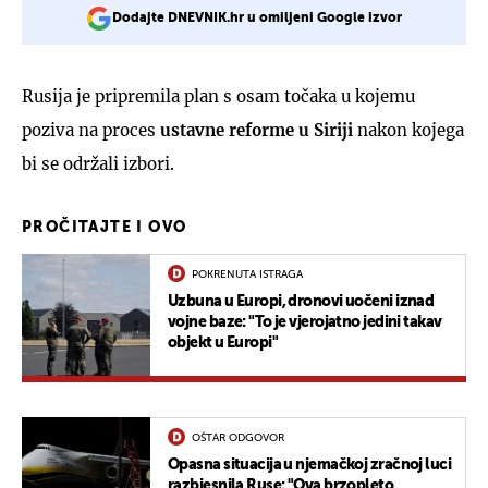
Dodajte DNEVNIK.hr u omiljeni Google izvor
Rusija je pripremila plan s osam točaka u kojemu
poziva na proces
ustavne reforme u Siriji
nakon kojega
bi se održali izbori.
PROČITAJTE I OVO
POKRENUTA ISTRAGA
Uzbuna u Europi, dronovi uočeni iznad
vojne baze: "To je vjerojatno jedini takav
objekt u Europi"
OŠTAR ODGOVOR
Opasna situacija u njemačkoj zračnoj luci
razbjesnila Ruse: "Ova brzopleto