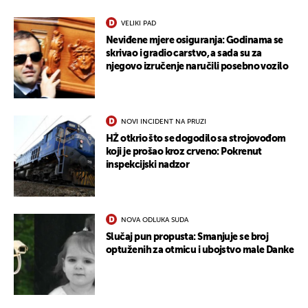
VELIKI PAD
Neviđene mjere osiguranja: Godinama se
skrivao i gradio carstvo, a sada su za
njegovo izručenje naručili posebno vozilo
UKLJUČITE NOTIFIKACIJE
NOVI INCIDENT NA PRUZI
HŽ otkrio što se dogodilo sa strojovođom
koji je prošao kroz crveno: Pokrenut
inspekcijski nadzor
NOVA ODLUKA SUDA
Slučaj pun propusta: Smanjuje se broj
optuženih za otmicu i ubojstvo male Danke