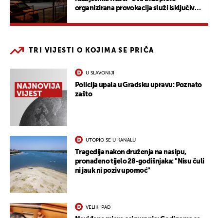
organizirana provokacija služi isključivo
ciljevima Kijeva"
TRI VIJESTI O KOJIMA SE PRIČA
U SLAVONIJI
Policija upala u Gradsku upravu: Poznato
zašto
UTOPIO SE U KANALU
Tragedija nakon druženja na nasipu,
pronađeno tijelo 28-godišnjaka: "Nisu čuli
ni jauk ni poziv upomoć"
VELIKI PAD