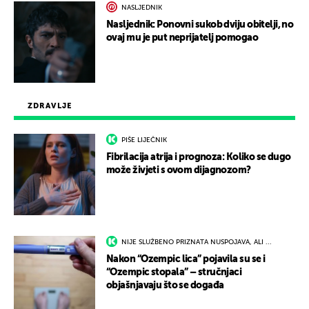
NASLJEDNIK
Nasljednik: Ponovni sukob dviju obitelji, no
ovaj mu je put neprijatelj pomogao
ZDRAVLJE
PIŠE LIJEČNIK
Fibrilacija atrija i prognoza: Koliko se dugo
može živjeti s ovom dijagnozom?
NIJE SLUŽBENO PRIZNATA NUSPOJAVA, ALI ...
Nakon “Ozempic lica” pojavila su se i
“Ozempic stopala” – stručnjaci
objašnjavaju što se događa