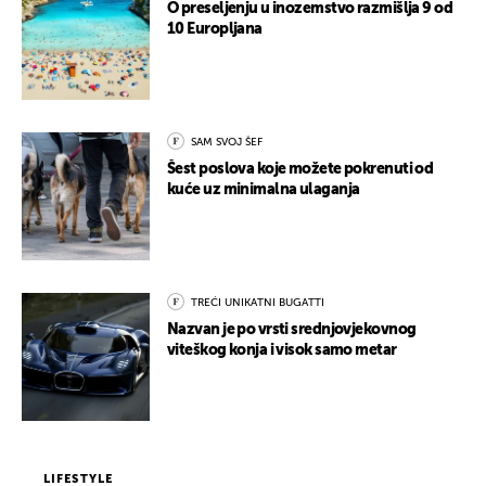
O preseljenju u inozemstvo razmišlja 9 od
10 Europljana
SAM SVOJ ŠEF
Šest poslova koje možete pokrenuti od
kuće uz minimalna ulaganja
TREĆI UNIKATNI BUGATTI
Nazvan je po vrsti srednjovjekovnog
viteškog konja i visok samo metar
LIFESTYLE