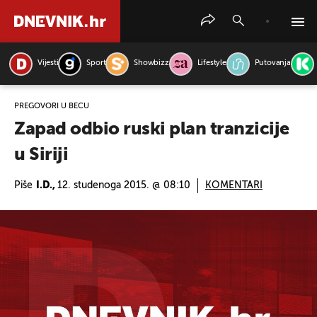
Vijesti
Sport
Showbizz
Lifestyle
Putovanja
PRETRAŽITE VIJESTI
PREGOVORI U BEČU
Zapad odbio ruski plan tranzicije
u Siriji
Piše
I.D.,
12. studenoga 2015. @ 08:10
KOMENTARI