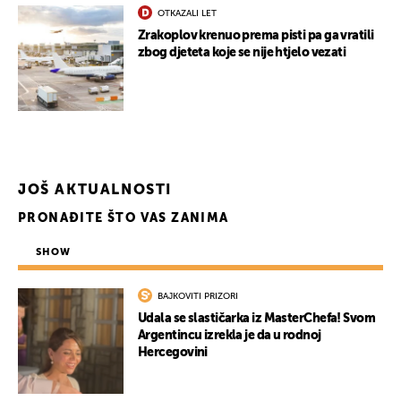
OTKAZALI LET
Zrakoplov krenuo prema pisti pa ga vratili
zbog djeteta koje se nije htjelo vezati
JOŠ AKTUALNOSTI
PRONAĐITE ŠTO VAS ZANIMA
SHOW
BAJKOVITI PRIZORI
Udala se slastičarka iz MasterChefa! Svom
Argentincu izrekla je da u rodnoj
Hercegovini