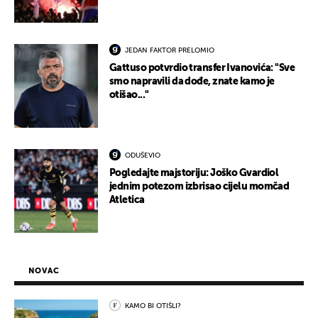
JEDAN FAKTOR PRELOMIO
Gattuso potvrdio transfer Ivanovića: "Sve
smo napravili da dođe, znate kamo je
otišao..."
ODUŠEVIO
Pogledajte majstoriju: Joško Gvardiol
jednim potezom izbrisao cijelu momčad
Atletica
NOVAC
KAMO BI OTIŠLI?