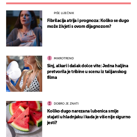
PIŠE LIJEČNIK
Fibrilacija atrija i prognoza: Koliko se dugo
može živjeti s ovom dijagnozom?
MIKROTREND
Sinj, alkari i dašak dolce vite: Jedna haljina
pretvorila je tribine u scenu iz talijanskog
filma
DOBRO JE ZNATI
Koliko dugo narezana lubenica smije
stajati u hladnjaku i kada je više nije sigurno
jesti?