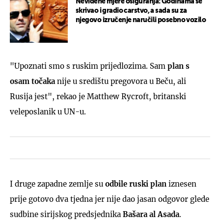
Neviđene mjere osiguranja: Godinama se
skrivao i gradio carstvo, a sada su za
njegovo izručenje naručili posebno vozilo
"Upoznati smo s ruskim prijedlozima. Sam
plan s
osam točaka
nije u središtu pregovora u Beču, ali
Rusija jest", rekao je Matthew Rycroft, britanski
veleposlanik u UN-u.
I druge zapadne zemlje su
odbile ruski plan
iznesen
prije gotovo dva tjedna jer nije dao jasan odgovor glede
sudbine sirijskog predsjednika
Bašara al Asada
.