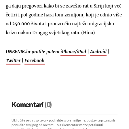
ga daju pregovori kako bi se završio rat u Siriji koji već
četiri i pol godine hara tom zemljom, koji je odnio više
od 250.000 života i prouzročio najtežu migracijsku
krizu nakon Drugog svjetskog rata. (Hina)
DNEVNIK.hr pratite putem
iPhone/iPad
|
Android
|
Twitter
|
Facebook
Komentari
(0)
Uključite se u raspravu – podijelite svoje mišljenje, postavite pitanja ili
ponudite svoj pogled na temu. Vaš komentar može potaknuti