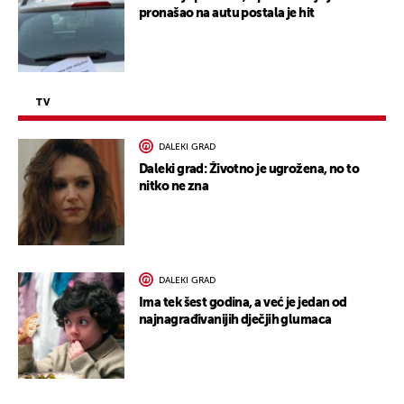
pronašao na autu postala je hit
TV
DALEKI GRAD
Daleki grad: Životno je ugrožena, no to
nitko ne zna
DALEKI GRAD
Ima tek šest godina, a već je jedan od
najnagrađivanijih dječjih glumaca