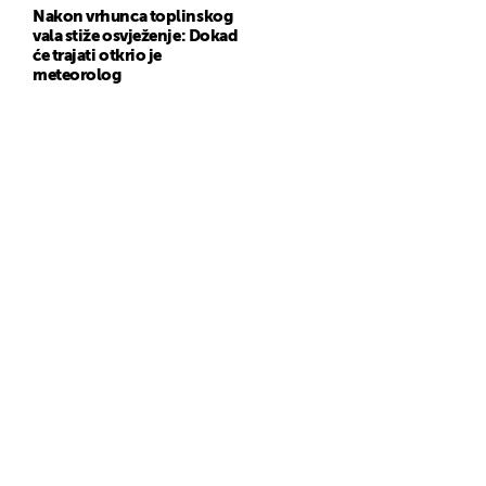
Nakon vrhunca toplinskog
vala stiže osvježenje: Dokad
će trajati otkrio je
meteorolog