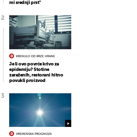
mi srednji prst"
KRENULO OD BRZE HRANE
Je li ovo povrće krivo za
epidemiju? Stotine
zaraženih, restorani hitno
povukli proizvod
VREMENSKA PROGNOZA