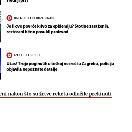
srednji prst"
KRENULO OD BRZE HRANE
Je li ovo povrće krivo za epidemiju? Stotine zaraženih,
restorani hitno povukli proizvod
IZLETJELI S CESTE
Užas! Troje poginulih u teškoj nesreći u Zagrebu, policija
objavila nepoznate detalje
ćeni nakon što su žrtve reketa odlučile prekinuti