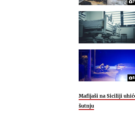
7
5
Mafijaši na Siciliji uhi
šutnju