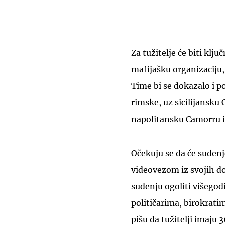
Za tužitelje će biti klj
mafijašku organizaciju,
Time bi se dokazalo i po
rimske, uz sicilijansku
napolitansku Camorru i
Očekuju se da će suđenje
videovezom iz svojih dob
suđenju ogoliti višego
političarima, birokrati
pišu da tužitelji imaju 