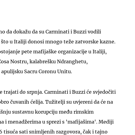
učno da dokažu da su Carminati i Buzzi vodili
 što u Italiji donosi mnogo teže zatvorske kazne.
stojanje pete mafijaške organizacije u Italiji,
 Cosa Nostru, kalabrešku Ndranghetu,
 apulijsku Sacru Coronu Unitu.
 trajati do srpnja. Carminati i Buzzi će svjedočiti
ro čuvanih ćelija. Tužitelji su uvjereni da će na
dišnju sustavnu korupciju među rimskim
ma i menadžerima u sprezi s 'mafijašima'. Mediji
36 tisuća sati snimljenih razgovora, čak i tajno