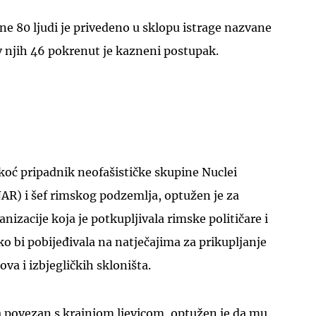
ne 80 ljudi je privedeno u sklopu istrage nazvane
v njih 46 pokrenut je kazneni postupak.
UKLJUČITE NOTIFIKACIJE
oć pripadnik neofašističke skupine Nuclei
AR) i šef rimskog podzemlja, optužen je za
izacije koja je potkupljivala rimske političare i
 bi pobijeđivala na natječajima za prikupljanje
va i izbjegličkih skloništa.
a povezan s krajnjom ljevicom, optužen je da mu