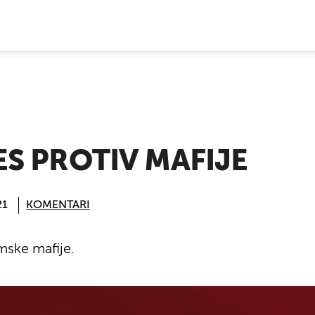
E VIJESTI
ES PROTIV MAFIJE
21
KOMENTARI
imske mafije.