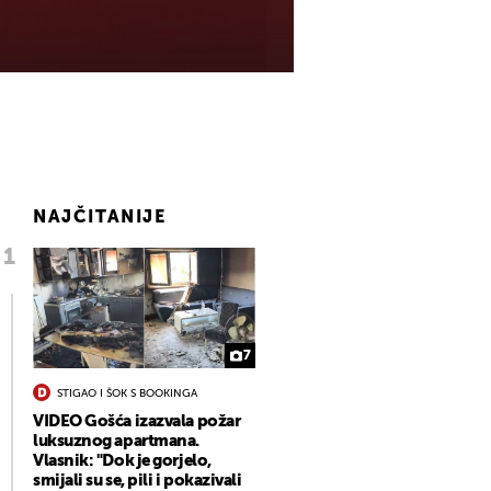
NAJČITANIJE
7
STIGAO I ŠOK S BOOKINGA
VIDEO Gošća izazvala požar
luksuznog apartmana.
Vlasnik: "Dok je gorjelo,
smijali su se, pili i pokazivali