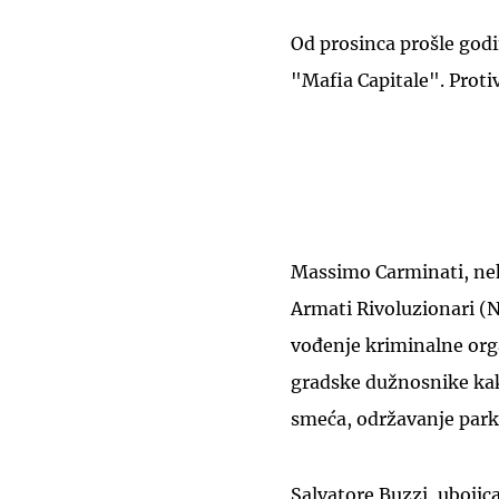
Od prosinca prošle godi
"Mafia Capitale". Proti
Massimo Carminati, nek
Armati Rivoluzionari (N
vođenje kriminalne organ
gradske dužnosnike kako
smeća, održavanje parko
Salvatore Buzzi, ubojic