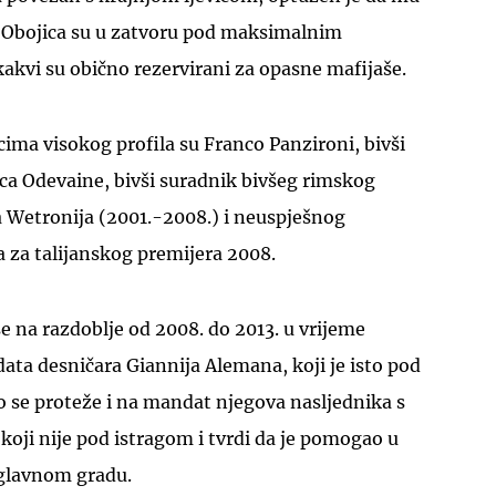
. Obojica su u zatvoru pod maksimalnim
kvi su obično rezervirani za opasne mafijaše.
ima visokog profila su Franco Panzironi, bivši
Luca Odevaine, bivši suradnik bivšeg rimskog
 Wetronija (2001.-2008.) i neuspješnog
a za talijanskog premijera 2008.
e na razdoblje od 2008. do 2013. u vrijeme
ta desničara Giannija Alemana, koji je isto pod
o se proteže i na mandat njegova nasljednika s
 koji nije pod istragom i tvrdi da je pomogao u
 glavnom gradu.