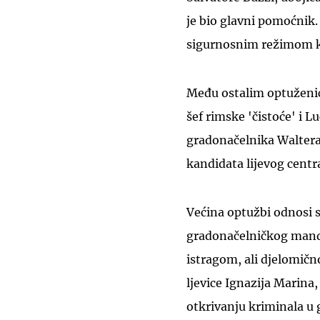
je bio glavni pomoćnik
sigurnosnim režimom ka
Među ostalim optuženic
šef rimske 'čistoće' i 
gradonačelnika Waltera
kandidata lijevog centr
Većina optužbi odnosi s
gradonačelničkog manda
istragom, ali djelomičn
ljevice Ignazija Marina,
otkrivanju kriminala u