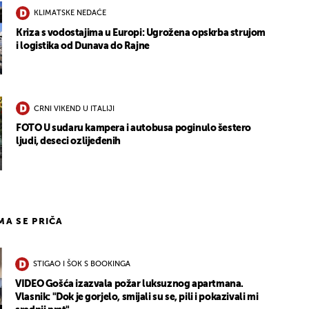
KLIMATSKE NEDAĆE
Kriza s vodostajima u Europi: Ugrožena opskrba strujom
i logistika od Dunava do Rajne
CRNI VIKEND U ITALIJI
FOTO U sudaru kampera i autobusa poginulo šestero
ljudi, deseci ozlijeđenih
IMA SE PRIČA
STIGAO I ŠOK S BOOKINGA
VIDEO Gošća izazvala požar luksuznog apartmana.
Vlasnik: "Dok je gorjelo, smijali su se, pili i pokazivali mi