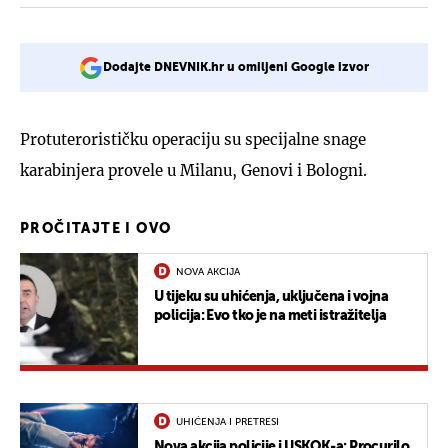
Dodajte DNEVNIK.hr u omiljeni Google izvor
Protuterorističku operaciju su specijalne snage
karabinjera provele u Milanu, Genovi i Bologni.
PROČITAJTE I OVO
NOVA AKCIJA
U tijeku su uhićenja, uključena i vojna
policija: Evo tko je na meti istražitelja
UHIĆENJA I PRETRESI
Nova akcija policije i USKOK-a: Procurilo