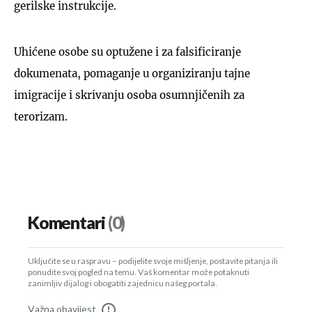
gerilske instrukcije.
Uhićene osobe su optužene i za falsificiranje
dokumenata, pomaganje u organiziranju tajne
imigracije i skrivanju osoba osumnjičenih za
terorizam.
Komentari
(0)
Uključite se u raspravu – podijelite svoje mišljenje, postavite pitanja ili
ponudite svoj pogled na temu. Vaš komentar može potaknuti
zanimljiv dijalog i obogatiti zajednicu našeg portala.
Važna obavijest
!