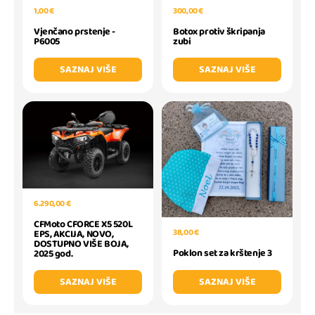
1,00 €
300,00 €
Vjenčano prstenje -
Botox protiv škripanja
P6005
zubi
SAZNAJ VIŠE
SAZNAJ VIŠE
6.290,00 €
CFMoto CFORCE X5 520L
38,00 €
EPS, AKCIJA, NOVO,
DOSTUPNO VIŠE BOJA,
Poklon set za krštenje 3
2025 god.
SAZNAJ VIŠE
SAZNAJ VIŠE