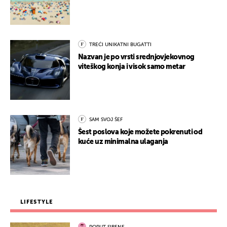
TREĆI UNIKATNI BUGATTI
Nazvan je po vrsti srednjovjekovnog
viteškog konja i visok samo metar
SAM SVOJ ŠEF
Šest poslova koje možete pokrenuti od
kuće uz minimalna ulaganja
LIFESTYLE