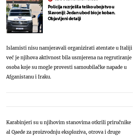
Policija razrješila teško ubojstvo u
Slavoniji: Jedan ubod bio je koban.
Objavljeni detalji
Islamisti nisu namjeravali organizirati atentate u Italiji
već je njihova aktivnost bila usmjerena na regrutiranje
osoba koje su mogle provesti samoubilačke napade u
Afganistanu i Iraku.
Karabinjeri su u njihovim stanovima otkrili priručnike
al Qaede za proizvodnju eksploziva, otrova i druge