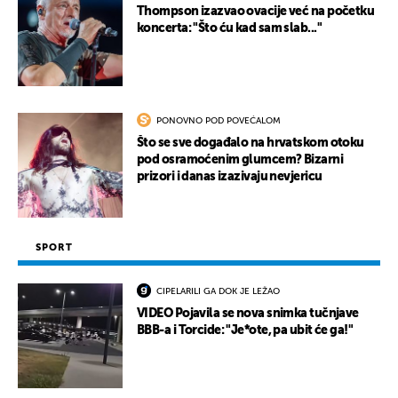
Thompson izazvao ovacije već na početku
koncerta: "Što ću kad sam slab..."
PONOVNO POD POVEĆALOM
Što se sve događalo na hrvatskom otoku
pod osramoćenim glumcem? Bizarni
prizori i danas izazivaju nevjericu
SPORT
CIPELARILI GA DOK JE LEŽAO
VIDEO Pojavila se nova snimka tučnjave
BBB-a i Torcide: "Je*ote, pa ubit će ga!"