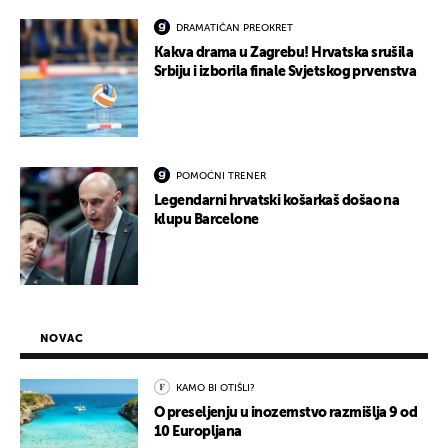
DRAMATIČAN PREOKRET
Kakva drama u Zagrebu! Hrvatska srušila
Srbiju i izborila finale Svjetskog prvenstva
POMOĆNI TRENER
Legendarni hrvatski košarkaš došao na
klupu Barcelone
NOVAC
KAMO BI OTIŠLI?
O preseljenju u inozemstvo razmišlja 9 od
10 Europljana