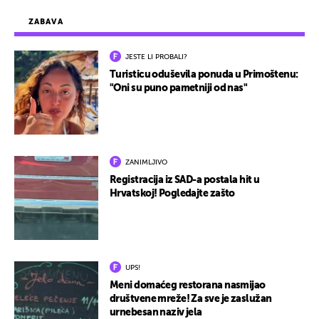
ZABAVA
JESTE LI PROBALI?
Turisticu oduševila ponuda u Primoštenu:
"Oni su puno pametniji od nas"
ZANIMLJIVO
Registracija iz SAD-a postala hit u
Hrvatskoj! Pogledajte zašto
UPS!
Meni domaćeg restorana nasmijao
društvene mreže! Za sve je zaslužan
urnebesan naziv jela