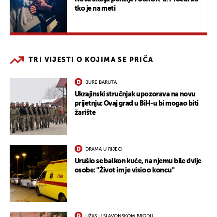
tko je na meti
TRI VIJESTI O KOJIMA SE PRIČA
BURE BARUTA
Ukrajinski stručnjak upozorava na novu
prijetnju: Ovaj grad u BiH-u bi mogao biti
žarište
DRAMA U RIJECI
Urušio se balkon kuće, na njemu bile dvije
osobe: "Život im je visio o koncu"
UŽAS U SLAVONSKOM BRODU