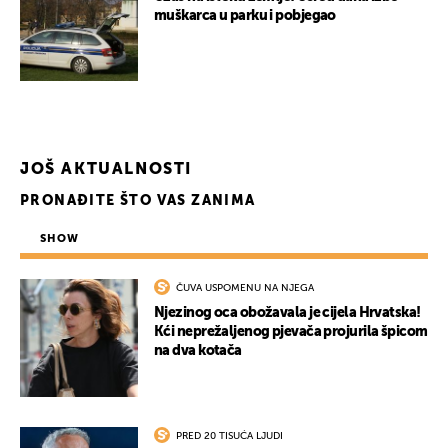
muškarca u parku i pobjegao
JOŠ AKTUALNOSTI
PRONAĐITE ŠTO VAS ZANIMA
SHOW
UKLJUČITE NOTIFIKACIJE
ČUVA USPOMENU NA NJEGA
Njezinog oca obožavala je cijela Hrvatska!
Kći neprežaljenog pjevača projurila špicom
na dva kotača
PRED 20 TISUĆA LJUDI