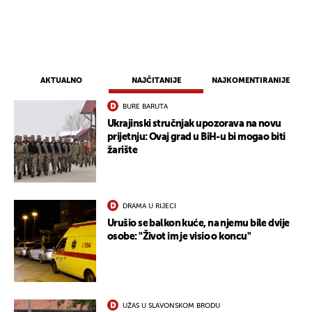
AKTUALNO
NAJČITANIJE
NAJKOMENTIRANIJE
BURE BARUTA
Ukrajinski stručnjak upozorava na novu
prijetnju: Ovaj grad u BiH-u bi mogao biti
žarište
DRAMA U RIJECI
Urušio se balkon kuće, na njemu bile dvije
osobe: "Život im je visio o koncu"
UŽAS U SLAVONSKOM BRODU