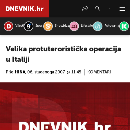
Vijesti
Sport
Showbizz
Lifestyle
Putovanja
PRETRAŽITE VIJESTI
Velika protuteroristička operacija
u Italiji
Piše
HINA,
06. studenoga 2007. @ 11:45
KOMENTARI