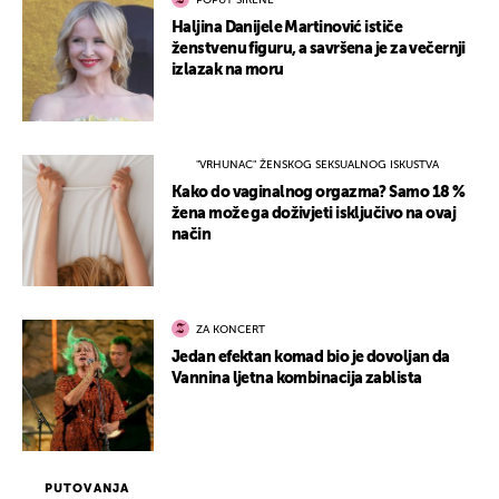
POPUT SIRENE
Haljina Danijele Martinović ističe
ženstvenu figuru, a savršena je za večernji
izlazak na moru
"VRHUNAC" ŽENSKOG SEKSUALNOG ISKUSTVA
Kako do vaginalnog orgazma? Samo 18 %
žena može ga doživjeti isključivo na ovaj
način
ZA KONCERT
Jedan efektan komad bio je dovoljan da
Vannina ljetna kombinacija zablista
PUTOVANJA