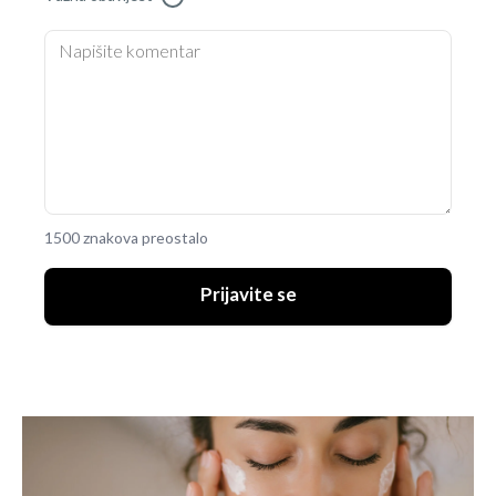
1500 znakova preostalo
Prijavite se