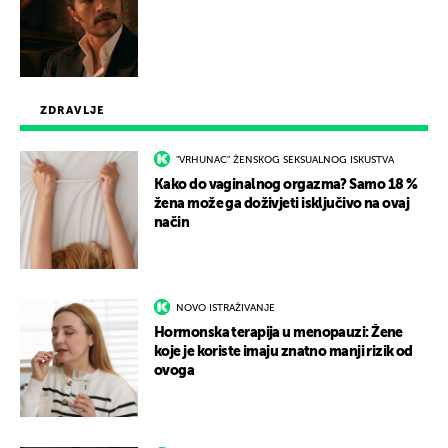
ZDRAVLJE
"VRHUNAC" ŽENSKOG SEKSUALNOG ISKUSTVA
Kako do vaginalnog orgazma? Samo 18 %
žena može ga doživjeti isključivo na ovaj
način
NOVO ISTRAŽIVANJE
Hormonska terapija u menopauzi: Žene
koje je koriste imaju znatno manji rizik od
ovoga