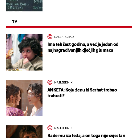
TV
DALEKI GRAD
Ima tek šest godina, a već je jedan od
najnagrađivanijih dječjih glumaca
NASLJEDNIK
ANKETA: Koju ženu bi Serhat trebao
izabrati?
NASLJEDNIK
Rade mu iza leđa, a on toga nije svjestan