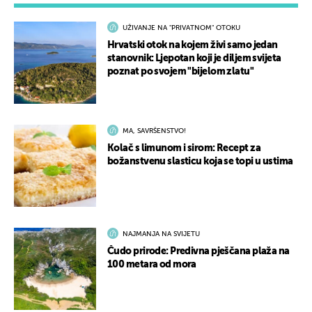
UŽIVANJE NA "PRIVATNOM" OTOKU
Hrvatski otok na kojem živi samo jedan
stanovnik: Ljepotan koji je diljem svijeta
poznat po svojem "bijelom zlatu"
MA, SAVRŠENSTVO!
Kolač s limunom i sirom: Recept za
božanstvenu slasticu koja se topi u ustima
NAJMANJA NA SVIJETU
Čudo prirode: Predivna pješčana plaža na
100 metara od mora