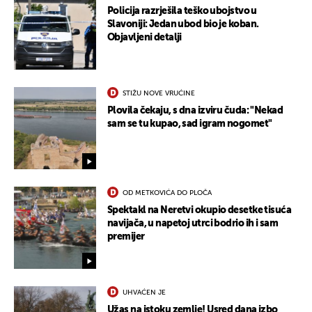
Policija razrješila teško ubojstvo u
Slavoniji: Jedan ubod bio je koban.
Objavljeni detalji
STIŽU NOVE VRUĆINE
Plovila čekaju, s dna izviru čuda: "Nekad
sam se tu kupao, sad igram nogomet"
OD METKOVIĆA DO PLOČA
Spektakl na Neretvi okupio desetke tisuća
navijača, u napetoj utrci bodrio ih i sam
premijer
UHVAĆEN JE
Užas na istoku zemlje! Usred dana izbo