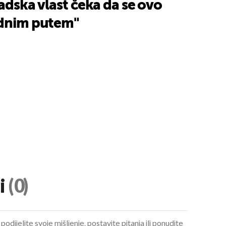
radska vlast čeka da se ovo
odnim putem"
i
(0)
podijelite svoje mišljenje, postavite pitanja ili ponudite