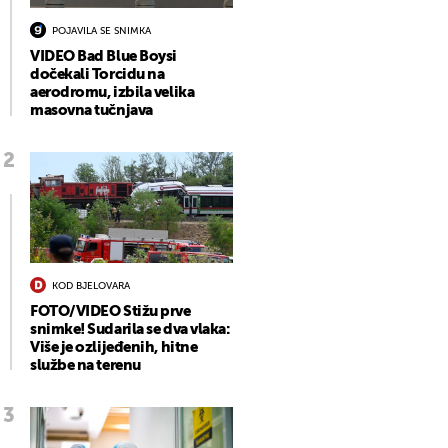
POJAVILA SE SNIMKA
VIDEO Bad Blue Boysi
dočekali Torcidu na
aerodromu, izbila velika
masovna tučnjava
KOD BJELOVARA
FOTO/VIDEO Stižu prve
snimke! Sudarila se dva vlaka:
Više je ozlijeđenih, hitne
službe na terenu