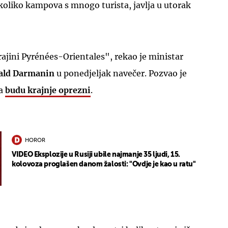
koliko kampova s mnogo turista, javlja u utorak
rajini Pyrénées-Orientales", rekao je ministar
ald Darmanin
u ponedjeljak navečer. Pozvao je
da
budu krajnje oprezni
.
HOROR
VIDEO Eksplozije u Rusiji ubile najmanje 35 ljudi, 15.
kolovoza proglašen danom žalosti: "Ovdje je kao u ratu"