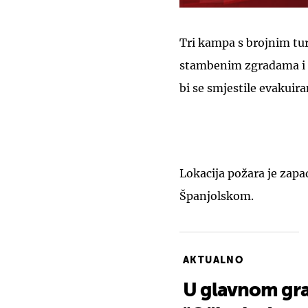
Tri kampa s brojnim tu
stambenim zgradama i t
bi se smjestile evakuir
Lokacija požara je zap
Španjolskom.
AKTUALNO
U glavnom grad