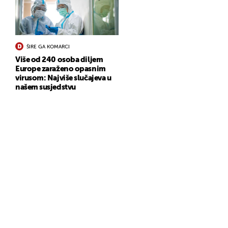
ŠIRE GA KOMARCI
Više od 240 osoba diljem
Europe zaraženo opasnim
virusom: Najviše slučajeva u
našem susjedstvu