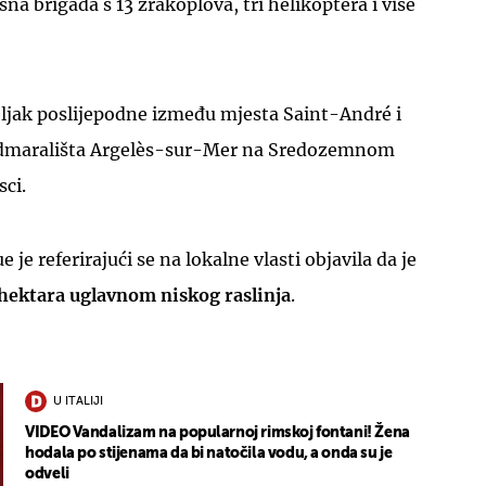
na brigada s 13 zrakoplova, tri helikoptera i više
eljak poslijepodne između mjesta Saint-André i
dmarališta Argelès-sur-Mer na Sredozemnom
UKLJUČITE NOTIFIKACIJE
sci.
 je referirajući se na lokalne vlasti objavila da je
hektara uglavnom niskog raslinja
.
U ITALIJI
VIDEO Vandalizam na popularnoj rimskoj fontani! Žena
hodala po stijenama da bi natočila vodu, a onda su je
odveli