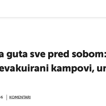
E VIJESTI
ja guta sve pred sobom
 evakuirani kampovi, u
46
KOMENTARI