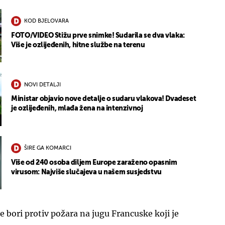
KOD BJELOVARA
FOTO/VIDEO Stižu prve snimke! Sudarila se dva vlaka:
Više je ozlijeđenih, hitne službe na terenu
NOVI DETALJI
Ministar objavio nove detalje o sudaru vlakova! Dvadeset
je ozlijeđenih, mlađa žena na intenzivnoj
ŠIRE GA KOMARCI
Više od 240 osoba diljem Europe zaraženo opasnim
virusom: Najviše slučajeva u našem susjedstvu
e bori protiv požara na jugu Francuske koji je