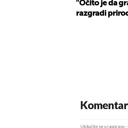
"Očito je da g
razgradi prir
Komentar
Uključite se u raspravu – 