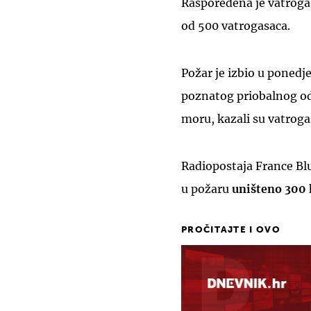
Raspoređena je vatrogas
od 500 vatrogasaca.
Požar je izbio u ponedj
poznatog priobalnog o
moru, kazali su vatroga
Radiopostaja France Blue
u požaru
uništeno 300 
PROČITAJTE I OVO