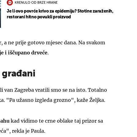
KRENULO OD BRZE HRANE
Je li ovo povrće krivo za epidemiju? Stotine zaraženih,
restorani hitno povukli proizvod
čer, a ne prije gotovo mjesec dana. Na svakom
e i iščupano drveće
.
 građani
 van Zagreba vratili smo se na isto. Totalno
nka. "Pa užasno izgleda grozno", kaže Željka.
trahu
kad vidimo te crne oblake taj prizor sa
ća", rekla je Paula.