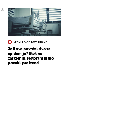
KRENULO OD BRZE HRANE
Je li ovo povrće krivo za
epidemiju? Stotine
zaraženih, restorani hitno
povukli proizvod