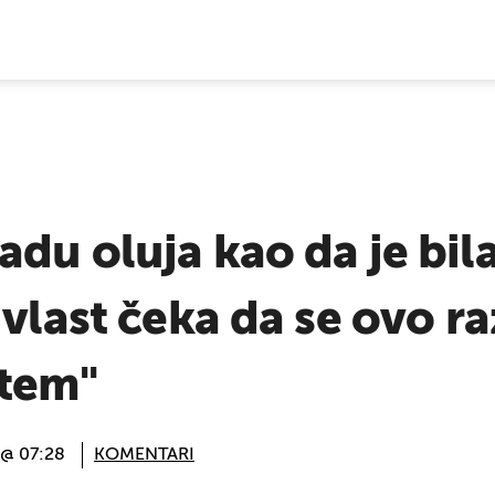
E VIJESTI
du oluja kao da je bila
 vlast čeka da se ovo r
tem"
 @ 07:28
KOMENTARI