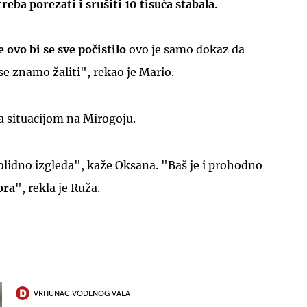
reba porezati i srušiti 10 tisuća stabala
.
 ovo bi se sve počistilo
ovo je samo dokaz da
se znamo žaliti", rekao je Mario.
a situacijom na Mirogoju.
olidno izgleda", kaže Oksana. "Baš je i prohodno
ora
", rekla je Ruža.
VRHUNAC VODENOG VALA