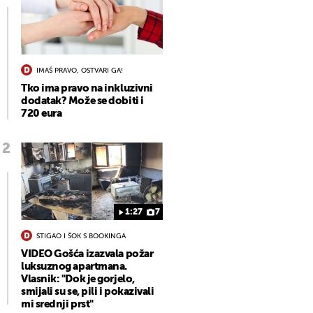
IMAŠ PRAVO, OSTVARI GA!
Tko ima pravo na inkluzivni
dodatak? Može se dobiti i
720 eura
1:27
7
STIGAO I ŠOK S BOOKINGA
VIDEO Gošća izazvala požar
luksuznog apartmana.
Vlasnik: "Dok je gorjelo,
smijali su se, pili i pokazivali
mi srednji prst"