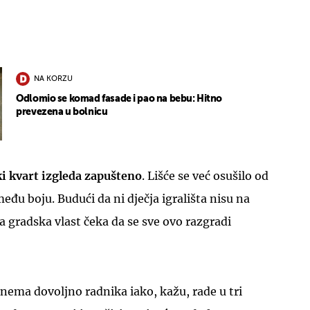
NA KORZU
Odlomio se komad fasade i pao na bebu: Hitno
prevezena u bolnicu
UKLJUČITE NOTIFIKACIJE
i kvart izgleda zapušteno
. Lišće se već osušilo od
eđu boju. Budući da ni dječja igrališta nisu na
 da gradska vlast čeka da se sve ovo razgradi
 nema dovoljno radnika iako, kažu, rade u tri