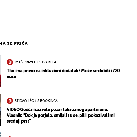
1
IMA SE PRIČA
IMAŠ PRAVO, OSTVARI GA!
Tko ima pravo na inkluzivni dodatak? Može se dobiti i 720
eura
STIGAO I ŠOK S BOOKINGA
VIDEO Gošća izazvala požar luksuznog apartmana.
Vlasnik: "Dok je gorjelo, smijali su se, pili i pokazivali mi
srednji prst"