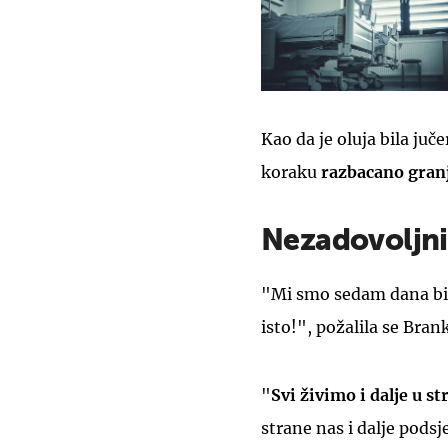
Kao da je oluja bila ju
koraku
razbacano granj
Nezadovoljni
"Mi smo sedam dana bili
isto!", požalila se Bra
"
Svi živimo i dalje u s
strane nas i dalje podsje