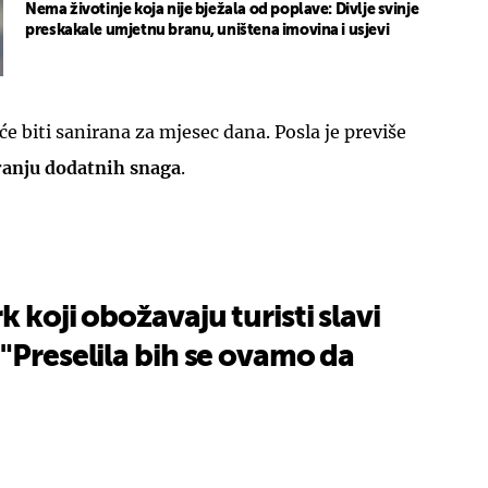
Nema životinje koja nije bježala od poplave: Divlje svinje
preskakale umjetnu branu, uništena imovina i usjevi
 će biti sanirana za mjesec dana. Posla je previše
ranju dodatnih snaga
.
 koji obožavaju turisti slavi
"Preselila bih se ovamo da