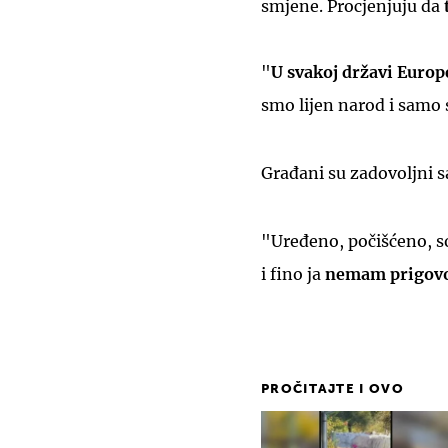
smjene. Procjenjuju da
t
"
U svakoj državi Europe
smo lijen narod i samo 
Građani su zadovoljni s
"Uređeno, počišćeno, s
i fino ja
nemam prigov
PROČITAJTE I OVO