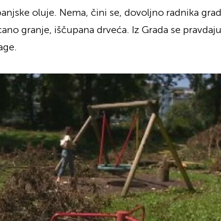
panjske oluje. Nema, čini se, dovoljno radnika gra
no granje, iščupana drveća. Iz Grada se pravdaju 
age.