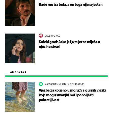
Rade mu iza leđa, a on toga nije svjestan
DALEKI GRAD
Daleki grad: Jako je ljuta jer se miješa u
njezine stvari
ZDRAVLJE
NAJSIGURNIJI OBLIK REKREACIJE
Vježbe za koljeno u moru: 5 sigurnih vježbi
koje mogu smanjiti bol i poboljšati
pokretljivost