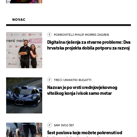
NOVAC
POKROVITELJ PHILIP MORRIS ZAGREB
Digitalna rješenja za stvarne probleme: Dva
hrvatska projekta dobila potporu za razvoj
TREĆI UNIKATNI BUGATTI
Nazvan je po vrsti srednjovjekovnog
viteškog konja i visok samo metar
SAM SVOJ ŠEF
Šest poslova koje možete pokrenuti od