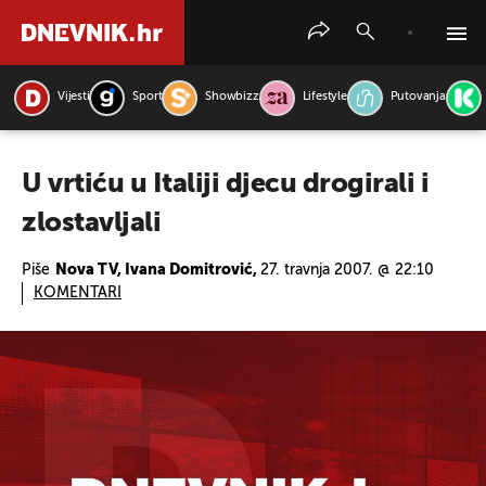
Vijesti
Sport
Showbizz
Lifestyle
Putovanja
PRETRAŽITE VIJESTI
U vrtiću u Italiji djecu drogirali i
zlostavljali
Piše
Nova TV, Ivana Domitrović,
27. travnja 2007. @ 22:10
KOMENTARI