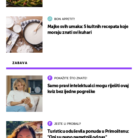
BON APPETIT!
Majke svih umaka: 5 kultnih recepata koje
moraju znati svi kuhari
ZABAVA
POKAŽITE ŠTO ZNATE!
Samo pravi intelektualci mogu riješiti ovaj
kviz bez ijedne pogreške
JESTE LI PROBALI?
Turisticu oduševila ponuda u Primoštenu:
"Oni su puno pametniji od nas"