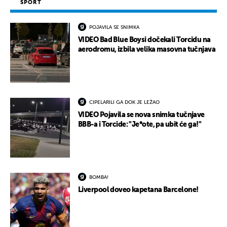
SPORT
POJAVILA SE SNIMKA
VIDEO Bad Blue Boysi dočekali Torcidu na
aerodromu, izbila velika masovna tučnjava
CIPELARILI GA DOK JE LEŽAO
VIDEO Pojavila se nova snimka tučnjave
BBB-a i Torcide: "Je*ote, pa ubit će ga!"
BOMBA!
Liverpool doveo kapetana Barcelone!