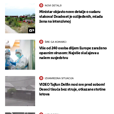
NOVI DETALJI
Ministar objavio nove detalje o sudaru
vlakova! Dvadeset je ozlijeđenih, mlađa
žena na intenzivnoj
9
ŠIRE GA KOMARCI
Više od 240 osoba diljem Europe zaraženo
opasnim virusom: Najviše slučajeva u
našem susjedstvu
IZVANREDNA SITUACIJA
VIDEO Tajfun Delfin nosi sve pred sobom!
Deseci tisuća bez struje, otkazane stotine
letova