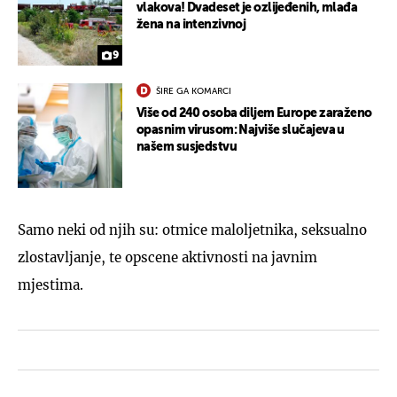
vlakova! Dvadeset je ozlijeđenih, mlađa
žena na intenzivnoj
9
ŠIRE GA KOMARCI
Više od 240 osoba diljem Europe zaraženo
opasnim virusom: Najviše slučajeva u
našem susjedstvu
Samo neki od njih su: otmice maloljetnika, seksualno
zlostavljanje, te opscene aktivnosti na javnim
mjestima.