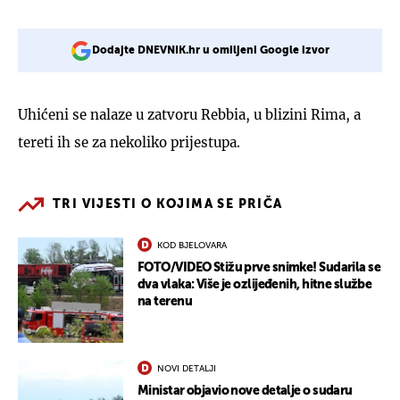
Dodajte DNEVNIK.hr u omiljeni Google izvor
Uhićeni se nalaze u zatvoru Rebbia, u blizini Rima, a
tereti ih se za nekoliko prijestupa.
TRI VIJESTI O KOJIMA SE PRIČA
KOD BJELOVARA
FOTO/VIDEO Stižu prve snimke! Sudarila se
dva vlaka: Više je ozlijeđenih, hitne službe
na terenu
NOVI DETALJI
Ministar objavio nove detalje o sudaru