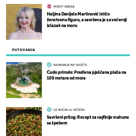
POPUT SIRENE
Haljina Danijele Martinović ističe
ženstvenu figuru, a savršena je za večernji
izlazak na moru
PUTOVANJA
NAJMANJA NA SVIJETU
Čudo prirode: Predivna pješčana plaža na
100 metara od mora
UZ RUČAK ILI VEČERU
Savršeni prilog: Recept za najfinije mahune
sa špekom