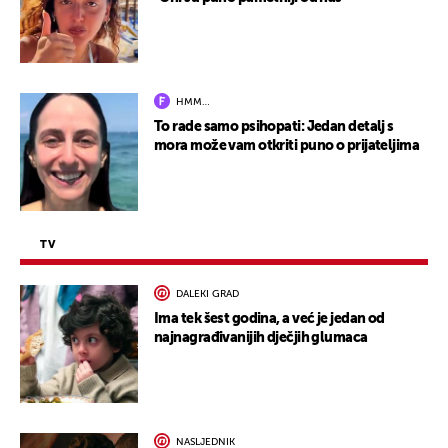
HMM…
To rade samo psihopati: Jedan detalj s
mora može vam otkriti puno o prijateljima
TV
DALEKI GRAD
Ima tek šest godina, a već je jedan od
najnagrađivanijih dječjih glumaca
NASLJEDNIK