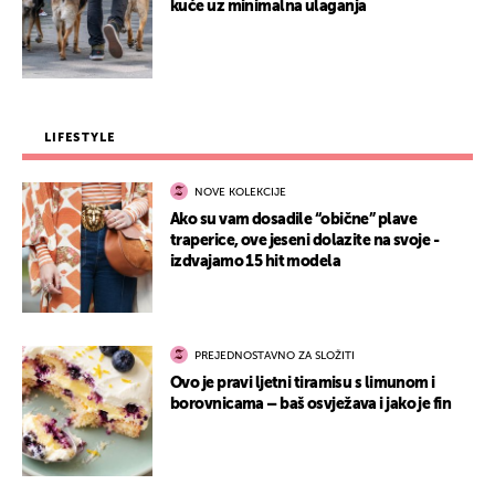
kuće uz minimalna ulaganja
LIFESTYLE
NOVE KOLEKCIJE
Ako su vam dosadile “obične” plave
traperice, ove jeseni dolazite na svoje -
izdvajamo 15 hit modela
PREJEDNOSTAVNO ZA SLOŽITI
Ovo je pravi ljetni tiramisu s limunom i
borovnicama – baš osvježava i jako je fin