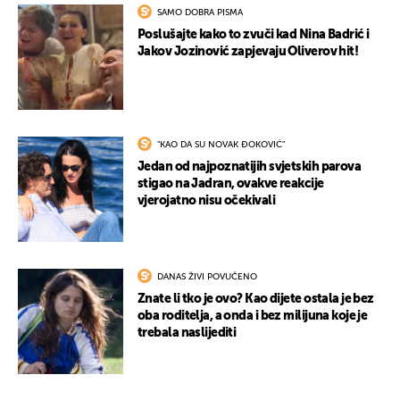
SAMO DOBRA PISMA
Poslušajte kako to zvuči kad Nina Badrić i
Jakov Jozinović zapjevaju Oliverov hit!
"KAO DA SU NOVAK ĐOKOVIĆ"
Jedan od najpoznatijih svjetskih parova
stigao na Jadran, ovakve reakcije
vjerojatno nisu očekivali
DANAS ŽIVI POVUČENO
Znate li tko je ovo? Kao dijete ostala je bez
oba roditelja, a onda i bez milijuna koje je
trebala naslijediti