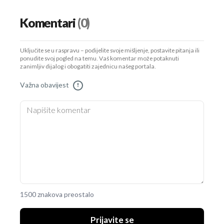
Komentari
(0)
Uključite se u raspravu – podijelite svoje mišljenje, postavite pitanja ili
ponudite svoj pogled na temu. Vaš komentar može potaknuti
zanimljiv dijalog i obogatiti zajednicu našeg portala.
Važna obavijest
!
1500 znakova preostalo
Prijavite se