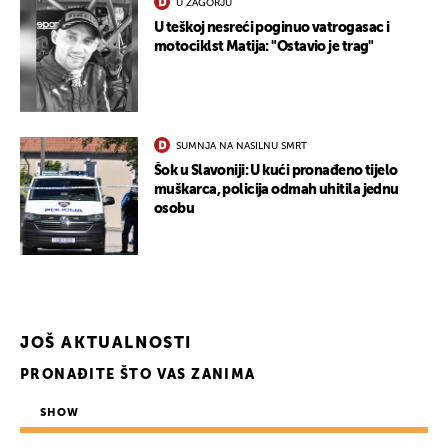
U ZAGORJU
U teškoj nesreći poginuo vatrogasac i
motociklst Matija: "Ostavio je trag"
SUMNJA NA NASILNU SMRT
UKLJUČITE NOTIFIKACIJE
Šok u Slavoniji: U kući pronađeno tijelo
muškarca, policija odmah uhitila jednu
osobu
JOŠ AKTUALNOSTI
PRONAĐITE ŠTO VAS ZANIMA
SHOW