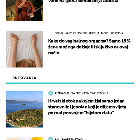
Vannina ljetna kombinacija zablista
"VRHUNAC" ŽENSKOG SEKSUALNOG ISKUSTVA
Kako do vaginalnog orgazma? Samo 18 %
žena može ga doživjeti isključivo na ovaj
način
PUTOVANJA
UŽIVANJE NA "PRIVATNOM" OTOKU
Hrvatski otok na kojem živi samo jedan
stanovnik: Ljepotan koji je diljem svijeta
poznat po svojem "bijelom zlatu"
MA, SAVRŠENSTVO!