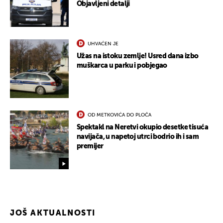
Objavljeni detalji
UHVAĆEN JE
Užas na istoku zemlje! Usred dana izbo
muškarca u parku i pobjegao
OD METKOVIĆA DO PLOČA
Spektakl na Neretvi okupio desetke tisuća
navijača, u napetoj utrci bodrio ih i sam
premijer
JOŠ AKTUALNOSTI