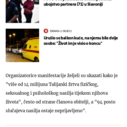
ubojstvo partnera (71) u Slavoniji
DRAMA U RIJECI
Urušio se balkon kuće, na njemu bile dvije
osobe: "Život im je visio o koncu"
Organizatorice manifestacije željeli su ukazati kako je
"više od 14 milijuna Talijanki žrtva fizičkog,
seksualnog i psihološkog nasilja tijekom njihova
života", često od strane članova obitelji, a "94 posto
slučajeva nasilja ostaje neprijavljeno".