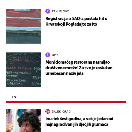
ZANIMLJIVO
Registracija iz SAD-a postala hit u
Hrvatskoj! Pogledajte zašto
UPS!
Meni domaćeg restorana nasmijao
društvene mreže! Za sve je zaslužan
urnebesan naziv jela
TV
DALEKI GRAD
Ima tek šest godina, a već je jedan od
najnagrađivanijih dječjih glumaca