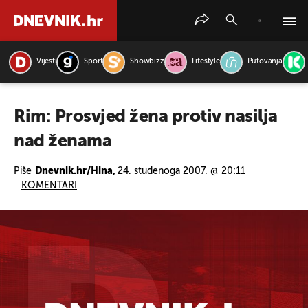
Vijesti
Sport
Showbizz
Lifestyle
Putovanja
PRETRAŽITE VIJESTI
Rim: Prosvjed žena protiv nasilja
nad ženama
Piše
Dnevnik.hr/Hina,
24. studenoga 2007. @ 20:11
KOMENTARI