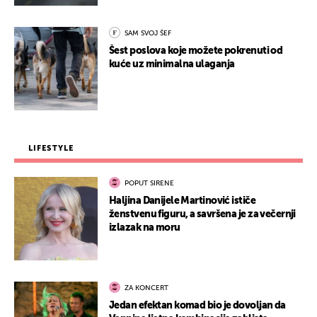
SAM SVOJ ŠEF
Šest poslova koje možete pokrenuti od
kuće uz minimalna ulaganja
LIFESTYLE
POPUT SIRENE
Haljina Danijele Martinović ističe
ženstvenu figuru, a savršena je za večernji
izlazak na moru
ZA KONCERT
Jedan efektan komad bio je dovoljan da