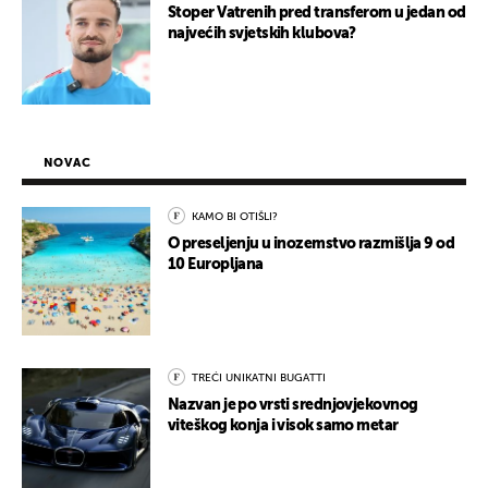
Stoper Vatrenih pred transferom u jedan od
najvećih svjetskih klubova?
NOVAC
KAMO BI OTIŠLI?
O preseljenju u inozemstvo razmišlja 9 od
10 Europljana
TREĆI UNIKATNI BUGATTI
Nazvan je po vrsti srednjovjekovnog
viteškog konja i visok samo metar