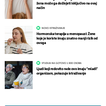
žena može ga doživjeti isključivo na ovaj
način
NOVO ISTRAŽIVANJE
Hormonska terapija u menopauzi: Žene
koje je koriste imaju znatno manji rizik od
ovoga
STUDIJA NA GOTOVO 1.900 OSOBA
Ljudi koji redovito rade ovo imaju “mlađi”
organizam, pokazuje istraživanje