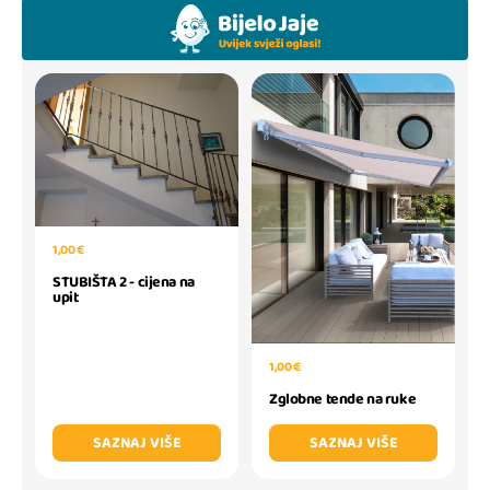
1,00 €
STUBIŠTA 2 - cijena na
upit
1,00 €
Zglobne tende na ruke
SAZNAJ VIŠE
SAZNAJ VIŠE