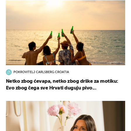
POKROVITELJ CARLSBERG CROATIA
Netko zbog ćevapa, netko zbog drške za motiku:
Evo zbog čega sve Hrvati duguju pivo...