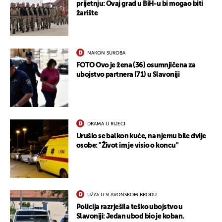
prijetnju: Ovaj grad u BiH-u bi mogao biti
žarište
NAKON SUKOBA
FOTO Ovo je žena (36) osumnjičena za
ubojstvo partnera (71) u Slavoniji
DRAMA U RIJECI
Urušio se balkon kuće, na njemu bile dvije
osobe: "Život im je visio o koncu"
UŽAS U SLAVONSKOM BRODU
Policija razrješila teško ubojstvo u
Slavoniji: Jedan ubod bio je koban.