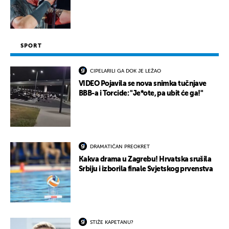
SPORT
CIPELARILI GA DOK JE LEŽAO
VIDEO Pojavila se nova snimka tučnjave
BBB-a i Torcide: "Je*ote, pa ubit će ga!"
DRAMATIČAN PREOKRET
Kakva drama u Zagrebu! Hrvatska srušila
Srbiju i izborila finale Svjetskog prvenstva
STIŽE KAPETANU?