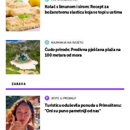
Kolač s limunom i sirom: Recept za
božanstvenu slasticu koja se topi u ustima
NAJMANJA NA SVIJETU
Čudo prirode: Predivna pješčana plaža na
100 metara od mora
ZABAVA
JESTE LI PROBALI?
Turisticu oduševila ponuda u Primoštenu:
"Oni su puno pametniji od nas"