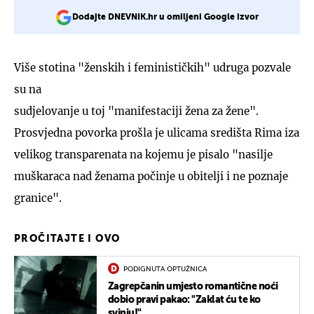
Dodajte DNEVNIK.hr u omiljeni Google izvor
Više stotina "ženskih i feminističkih" udruga pozvale
su na
sudjelovanje u toj "manifestaciji žena za žene".
Prosvjedna povorka prošla je ulicama središta Rima iza
velikog transparenata na kojemu je pisalo "nasilje
muškaraca nad ženama počinje u obitelji i ne poznaje
granice".
PROČITAJTE I OVO
PODIGNUTA OPTUŽNICA
Zagrepčanin umjesto romantične noći
dobio pravi pakao: "Zaklat ću te ko
svinju!"