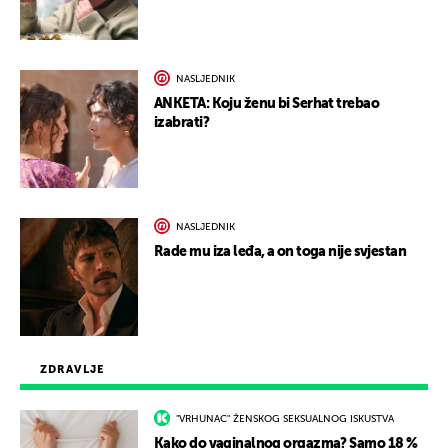
NASLJEDNIK
ANKETA: Koju ženu bi Serhat trebao
izabrati?
NASLJEDNIK
Rade mu iza leđa, a on toga nije svjestan
ZDRAVLJE
"VRHUNAC" ŽENSKOG SEKSUALNOG ISKUSTVA
Kako do vaginalnog orgazma? Samo 18 %