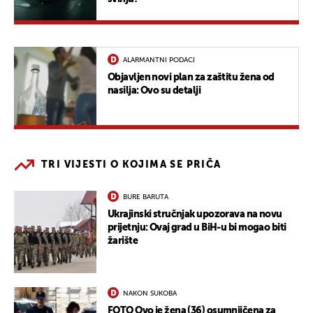
ALARMANTNI PODACI
Objavljen novi plan za zaštitu žena od
nasilja: Ovo su detalji
TRI VIJESTI O KOJIMA SE PRIČA
BURE BARUTA
Ukrajinski stručnjak upozorava na novu
prijetnju: Ovaj grad u BiH-u bi mogao biti
žarište
NAKON SUKOBA
FOTO Ovo je žena (36) osumnjičena za