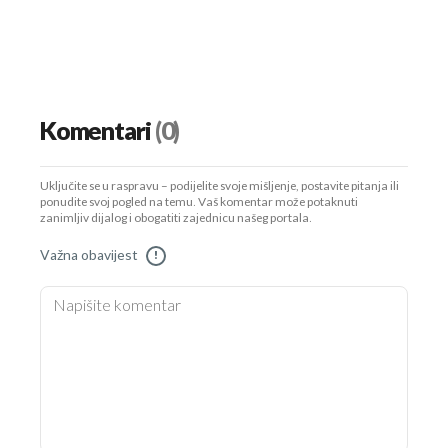
Komentari
(0)
Uključite se u raspravu – podijelite svoje mišljenje, postavite pitanja ili
ponudite svoj pogled na temu. Vaš komentar može potaknuti
zanimljiv dijalog i obogatiti zajednicu našeg portala.
Važna obavijest
!