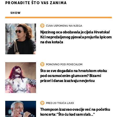
UKLJUČITE NOTIFIKACIJE
PRONAĐITE ŠTO VAS ZANIMA
SHOW
ČUVA USPOMENU NA NJEGA
Njezinog oca obožavala je cijela Hrvatska!
Kći neprežaljenog pjevača projurila špicom
na dva kotača
PONOVNO POD POVEĆALOM
Što se sve događalo na hrvatskom otoku
pod osramoćenim glumcem? Bizarni
prizori i danas izazivaju nevjericu
PRED 20 TISUĆA LJUDI
Thompson izazvao ovacije već na početku
koncerta: "Što ću kad sam slab..."