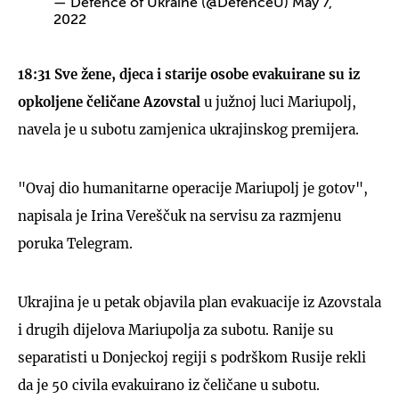
— Defence of Ukraine (@DefenceU)
May 7,
2022
18:31
Sve žene, djeca i starije osobe evakuirane su iz
opkoljene čeličane Azovstal
u južnoj luci Mariupolj,
navela je u subotu zamjenica ukrajinskog premijera.
"Ovaj dio humanitarne operacije Mariupolj je gotov",
napisala je Irina Vereščuk na servisu za razmjenu
poruka Telegram.
Ukrajina je u petak objavila plan evakuacije iz Azovstala
i drugih dijelova Mariupolja za subotu. Ranije su
separatisti u Donjeckoj regiji s podrškom Rusije rekli
da je 50 civila evakuirano iz čeličane u subotu.