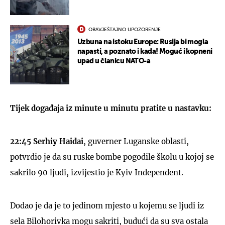
OBAVJEŠTAJNO UPOZORENJE
Uzbuna na istoku Europe: Rusija bi mogla
napasti, a poznato i kada! Moguć i kopneni
upad u članicu NATO-a
Tijek događaja iz minute u minutu pratite u nastavku:
22:45 Serhiy Haidai
, guverner Luganske oblasti,
potvrdio je da su ruske bombe pogodile školu u kojoj se
sakrilo 90 ljudi, izvijestio je Kyiv Independent.
Dodao je da je to jedinom mjesto u kojemu se ljudi iz
sela Bilohorivka mogu sakriti, budući da su sva ostala