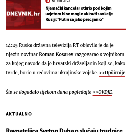
NE OKLIJEVA
Njemački kancelar otkrio pod kojim
uvjetom bi se mogle ukinuti sankcije
Rusiji: "Putin se jako precijenio"
14:25
Ruska državna televizija RT objavila je da je
njezin novinar
Roman Kosarev
razgovarao s vojnikom
za kojeg navode da je hrvatski državljanin koji se, kako
tvrde, borio u redovima ukrajinske vojske.
>>Opširnije
Što se događalo tijekom dana pogledajte
>>OVDJE
.
AKTUALNO
Ravnateljica Svetog Duha o slučaju trudnice