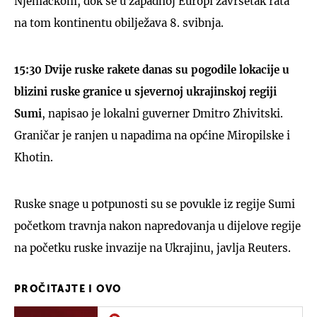
Njemačkom, dok se u zapadnoj Europi završetak rata
na tom kontinentu obilježava 8. svibnja.
15:30
Dvije ruske rakete danas su pogodile lokacije u
blizini ruske granice u sjevernoj ukrajinskoj regiji
Sumi
, napisao je lokalni guverner Dmitro Zhivitski.
Graničar je ranjen u napadima na općine Miropilske i
Khotin.
Ruske snage u potpunosti su se povukle iz regije Sumi
početkom travnja nakon napredovanja u dijelove regije
na početku ruske invazije na Ukrajinu, javlja Reuters.
PROČITAJTE I OVO