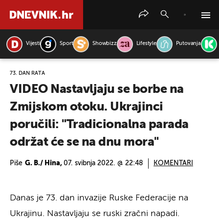
Vijesti
Sport
Showbizz
Lifestyle
Putovanja
PRETRAŽITE VIJESTI
73. DAN RATA
VIDEO Nastavljaju se borbe na
Zmijskom otoku. Ukrajinci
poručili: "Tradicionalna parada
održat će se na dnu mora"
Piše
G. B./ Hina,
07. svibnja 2022. @ 22:48
KOMENTARI
Danas je 73. dan invazije Ruske Federacije na
Ukrajinu. Nastavljaju se ruski zračni napadi.