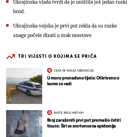
Ukrajinska vlada tvrdi da je uništila još jedan ruski
brod.
Ukrajinska vojska je prvi put rekla da su ruske
snage počele dizati u zrak mostove
TRI VIJESTI O KOJIMA SE PRIČA
ČEKA SE NALAZ OBDUKCIJE
U moru pronađeno tijelo: Otkriveno o
kome se radi
RASTE BROJ MRTVIH
Broj zaraženih prvi put premašio četiri
tisuće: Širi se smrtonosna epidemija