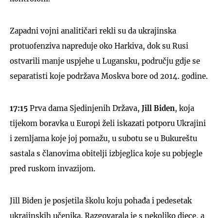
Zapadni vojni analitičari rekli su da ukrajinska
protuofenziva napreduje oko Harkiva, dok su Rusi
ostvarili manje uspjehe u Lugansku, području gdje se
UKLJUČITE NOTIFIKACIJE
separatisti koje podržava Moskva bore od 2014. godine.
17:15
Prva dama Sjedinjenih Država,
Jill Biden
, koja
tijekom boravka u Europi želi iskazati potporu Ukrajini
i zemljama koje joj pomažu, u subotu se u Bukureštu
sastala s članovima obitelji izbjeglica koje su pobjegle
pred ruskom invazijom.
Jill Biden je posjetila školu koju pohađa i pedesetak
ukrajinskih učenika. Razgovarala je s nekoliko djece, a