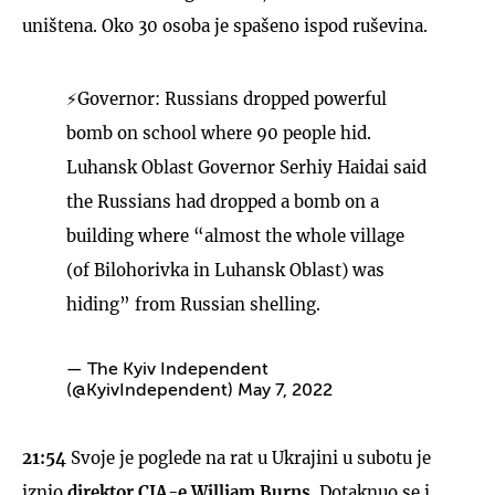
uništena. Oko 30 osoba je spašeno ispod ruševina.
⚡️Governor: Russians dropped powerful
bomb on school where 90 people hid.
Luhansk Oblast Governor Serhiy Haidai said
the Russians had dropped a bomb on a
building where “almost the whole village
(of Bilohorivka in Luhansk Oblast) was
hiding” from Russian shelling.
— The Kyiv Independent
(@KyivIndependent)
May 7, 2022
21:54
Svoje je poglede na rat u Ukrajini u subotu je
iznio
direktor CIA-e William Burns
. Dotaknuo se i