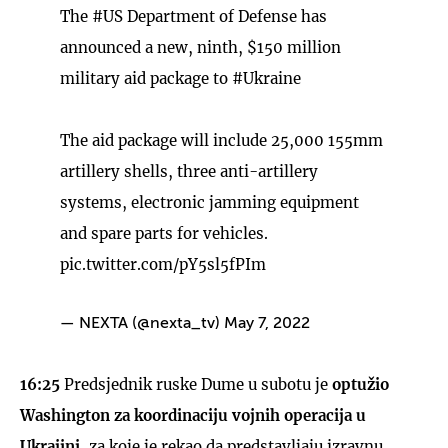
The
#US
Department of Defense has
announced a new, ninth, $150 million
military aid package to
#Ukraine
The aid package will include 25,000 155mm
artillery shells, three anti-artillery
systems, electronic jamming equipment
and spare parts for vehicles.
pic.twitter.com/pY5sl5fPIm
— NEXTA (@nexta_tv)
May 7, 2022
16:25
Predsjednik ruske Dume u subotu je
optužio
Washington za koordinaciju vojnih operacija u
Ukrajini
, za koje je rekao da predstavljaju izravnu