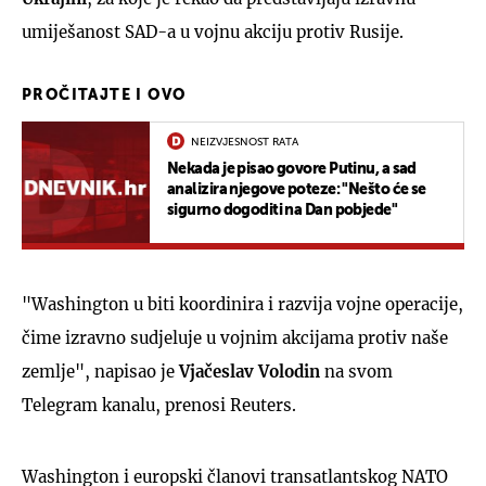
umiješanost SAD-a u vojnu akciju protiv Rusije.
PROČITAJTE I OVO
NEIZVJESNOST RATA
Nekada je pisao govore Putinu, a sad
analizira njegove poteze: "Nešto će se
sigurno dogoditi na Dan pobjede"
"Washington u biti koordinira i razvija vojne operacije,
čime izravno sudjeluje u vojnim akcijama protiv naše
zemlje", napisao je
Vjačeslav Volodin
na svom
Telegram kanalu, prenosi Reuters.
Washington i europski članovi transatlantskog NATO