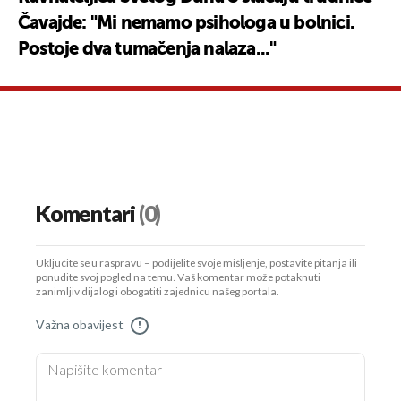
Čavajde: "Mi nemamo psihologa u bolnici.
Postoje dva tumačenja nalaza..."
Komentari
(0)
Uključite se u raspravu – podijelite svoje mišljenje, postavite pitanja ili
ponudite svoj pogled na temu. Vaš komentar može potaknuti
zanimljiv dijalog i obogatiti zajednicu našeg portala.
Važna obavijest
!