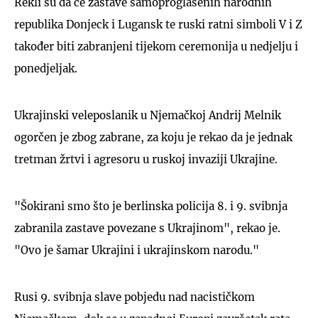
Rekli su da će zastave samoproglašenih narodnih
republika Donjeck i Lugansk te ruski ratni simboli V i Z
također biti zabranjeni tijekom ceremonija u nedjelju i
ponedjeljak.
Ukrajinski veleposlanik u Njemačkoj Andrij Melnik
ogorčen je zbog zabrane, za koju je rekao da je jednak
tretman žrtvi i agresoru u ruskoj invaziji Ukrajine.
"Šokirani smo što je berlinska policija 8. i 9. svibnja
zabranila zastave povezane s Ukrajinom", rekao je.
"Ovo je šamar Ukrajini i ukrajinskom narodu."
Rusi 9. svibnja slave pobjedu nad nacističkom