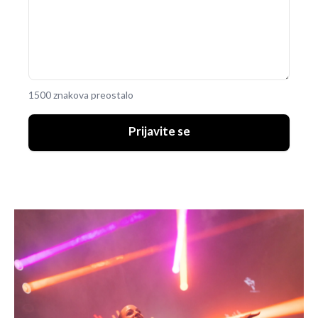
1500 znakova preostalo
Prijavite se