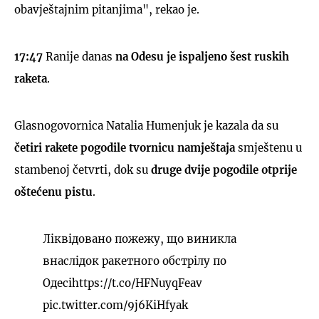
obavještajnim pitanjima", rekao je.
17:47
Ranije danas
na Odesu je ispaljeno šest ruskih
raketa
.
Glasnogovornica Natalia Humenjuk je kazala da su
četiri rakete pogodile tvornicu namještaja
smještenu u
stambenoj četvrti, dok su
druge dvije pogodile otprije
oštećenu pistu
.
Ліквідовано пожежу, що виникла
внаслідок ракетного обстрілу по
Одесі
https://t.co/HFNuyqFeav
pic.twitter.com/9j6KiHfyak