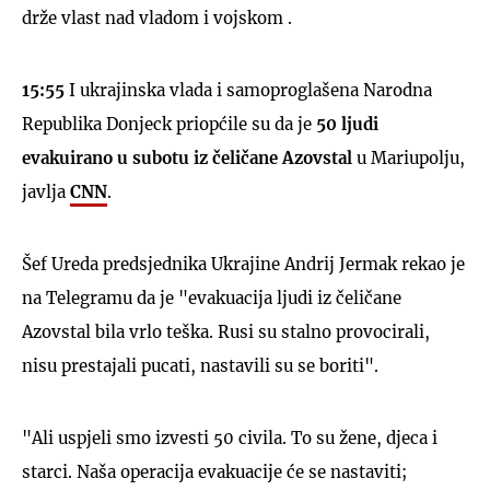
drže vlast nad vladom i vojskom .
15:55
I ukrajinska vlada i samoproglašena Narodna
Republika Donjeck priopćile su da je
50 ljudi
evakuirano u subotu iz čeličane Azovstal
u Mariupolju,
javlja
CNN
.
Šef Ureda predsjednika Ukrajine Andrij Jermak rekao je
na Telegramu da je "evakuacija ljudi iz čeličane
Azovstal bila vrlo teška. Rusi su stalno provocirali,
nisu prestajali pucati, nastavili su se boriti".
"Ali uspjeli smo izvesti 50 civila. To su žene, djeca i
starci. Naša operacija evakuacije će se nastaviti;