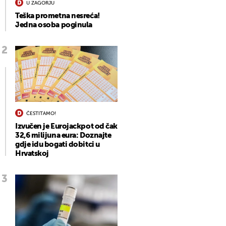
U ZAGORJU
Teška prometna nesreća!
Jedna osoba poginula
ČESTITAMO!
Izvučen je Eurojackpot od čak
32,6 milijuna eura: Doznajte
gdje idu bogati dobitci u
Hrvatskoj