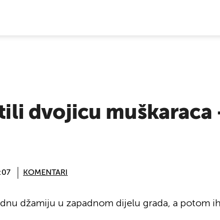
E VIJESTI
tili dvojicu muškaraca -
:07
KOMENTARI
la jednu džamiju u zapadnom dijelu grada, a potom i