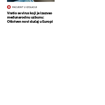
PACIJENT U IZOLACIJI
Vratio se virus koji je izazvao
međunarodnu uzbunu:
Otkriven novi slučaj u Europi