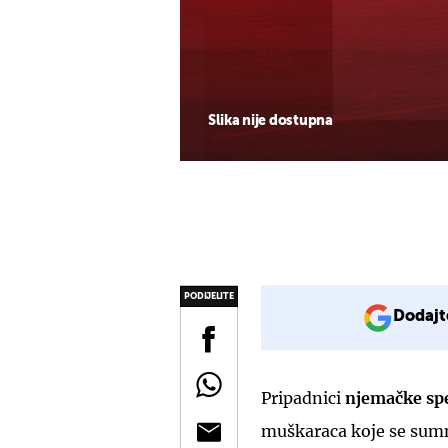
Slika nije dostupna
PODIJELITE
Dodajt
Pripadnici
njemačke spe
muškaraca koje se sumnj