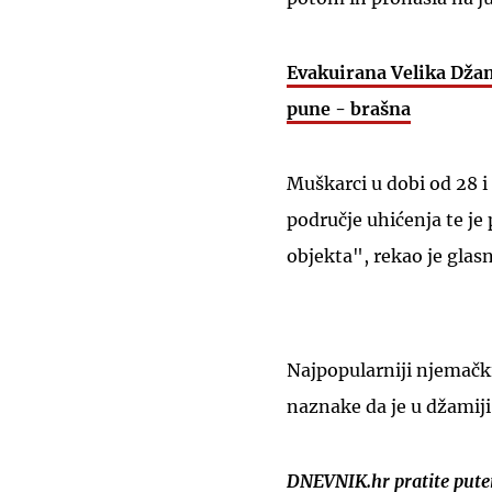
Evakuirana Velika Džam
pune - brašna
Muškarci u dobi od 28 i 
područje uhićenja te je
objekta", rekao je glas
Najpopularniji njemački
naznake da je u džamiji
DNEVNIK.hr pratite put