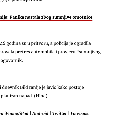
ija: Panika nastala zbog sumnjive omotnice
46 godina su u pritvoru, a policija je ogradila
UKLJUČITE NOTIFIKACIJE
 provela pretres automobila i provjeru "sumnjivog
nogovornik.
 dnevnik Bild ranije je javio kako postoje
 planiran napad. (Hina)
em
iPhone/iPad
|
Android
|
Twitter
|
Facebook