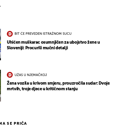
.
BIT ĆE PREVEDEN ISTRAŽNOM SUCU
Uhićen muškarac osumnjičen za ubojstvo žene u
Sloveniji: Procurili mučni detalji
UŽAS U NJEMAČKOJ
Žena vozila u krivom smjeru, prouzročila sudar: Dvoje
mrtvih, troje djece u kritičnom stanju
IMA SE PRIČA