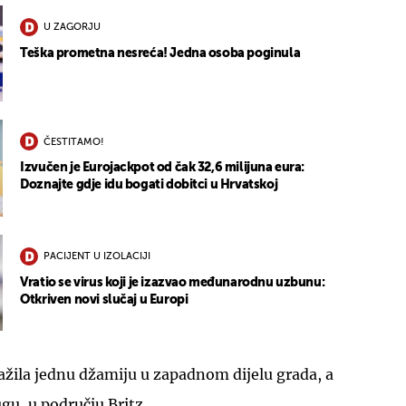
U ZAGORJU
Teška prometna nesreća! Jedna osoba poginula
ČESTITAMO!
Izvučen je Eurojackpot od čak 32,6 milijuna eura:
Doznajte gdje idu bogati dobitci u Hrvatskoj
PACIJENT U IZOLACIJI
Vratio se virus koji je izazvao međunarodnu uzbunu:
Otkriven novi slučaj u Europi
tražila jednu džamiju u zapadnom dijelu grada, a
gu, u području Britz.