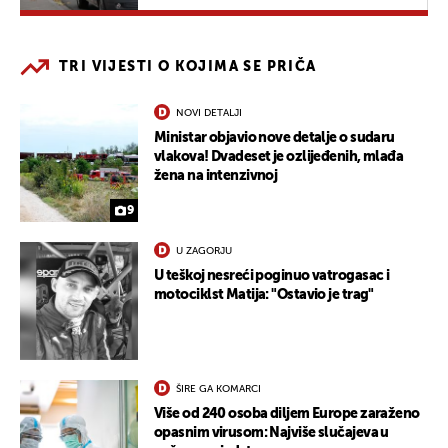
TRI VIJESTI O KOJIMA SE PRIČA
NOVI DETALJI
Ministar objavio nove detalje o sudaru
vlakova! Dvadeset je ozlijeđenih, mlađa
žena na intenzivnoj
9
U ZAGORJU
U teškoj nesreći poginuo vatrogasac i
motociklst Matija: "Ostavio je trag"
ŠIRE GA KOMARCI
Više od 240 osoba diljem Europe zaraženo
opasnim virusom: Najviše slučajeva u