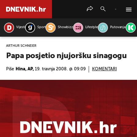
Vijesti
Sport
Showbizz
Lifestyle
Putovanja
PRETRAŽITE VIJESTI
ARTHUR SCHNEIER
Papa posjetio njujoršku sinagogu
Piše
Hina, AP,
19. travnja 2008. @ 09:09
KOMENTARI