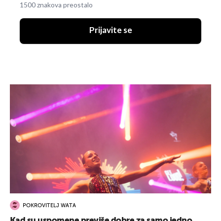
1500 znakova preostalo
Prijavite se
POKROVITELJ WATA
Kad su uspomene previše dobre za samo jedno