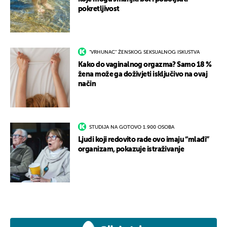
pokretljivost
"VRHUNAC" ŽENSKOG SEKSUALNOG ISKUSTVA
Kako do vaginalnog orgazma? Samo 18 %
žena može ga doživjeti isključivo na ovaj
način
STUDIJA NA GOTOVO 1.900 OSOBA
Ljudi koji redovito rade ovo imaju “mlađi”
organizam, pokazuje istraživanje