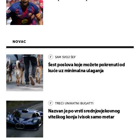
NOVAC
SAM SVOJ ŠEF
Šest poslova koje možete pokrenuti od
kuće uz minimalna ulaganja
TREĆI UNIKATNI BUGATTI
Nazvan je po vrsti srednjovjekovnog
viteškog konja i visok samo metar