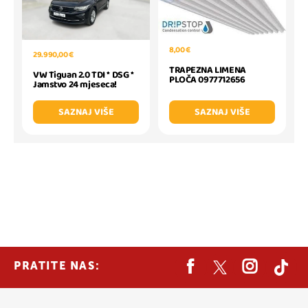
8,00 €
29.990,00 €
TRAPEZNA LIMENA
VW Tiguan 2.0 TDI * DSG *
PLOČA 0977712656
Jamstvo 24 mjeseca!
SAZNAJ VIŠE
SAZNAJ VIŠE
PRATITE NAS: