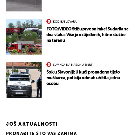
KOD BJELOVARA
FOTO/VIDEO Stižu prve snimke! Sudarila se
dva vlaka: Više je ozlijeđenih, hitne službe
na terenu
UKLJUČITE NOTIFIKACIJE
SUMNJA NA NASILNU SMRT
Šok u Slavoniji: U kući pronađeno tijelo
muškarca, policija odmah uhitila jednu
osobu
JOŠ AKTUALNOSTI
PRONAĐITE ŠTO VAS ZANIMA