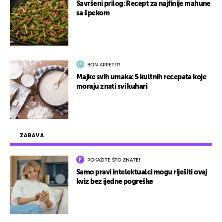
Savršeni prilog: Recept za najfinije mahune
sa špekom
BON APPETIT!
Majke svih umaka: 5 kultnih recepata koje
moraju znati svi kuhari
ZABAVA
POKAŽITE ŠTO ZNATE!
Samo pravi intelektualci mogu riješiti ovaj
kviz bez ijedne pogreške