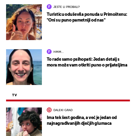
JESTE LI PROBALI?
Turisticu oduševila ponuda u Primoštenu:
"Oni su puno pametniji od nas"
HMM…
To rade samo psihopati: Jedan detalj s
mora može vam otkriti puno o prijateljima
TV
DALEKI GRAD
Ima tek šest godina, a već je jedan od
najnagrađivanijih dječjih glumaca