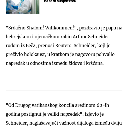
našem susjedstvu
"Srdačno Shalom! Willkommen!", pozdravio je papu na
hebrejskom i njemačkom rabin Arthur Schneider
rodom iz Beča, prenosi Reuters. Schneider, koji je
preživio holokaust, u kratkom je nagovoru pohvalio
napredak u odnosima između židova i kršćana.
"Od Drugog vatikanskog koncila sredinom 60-ih
godina postignut je veliki napredak", izjavio je
Schneider, naglašavajući važnost dijaloga između dviju