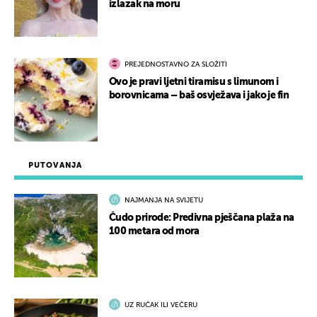
izlazak na moru
PREJEDNOSTAVNO ZA SLOŽITI
Ovo je pravi ljetni tiramisu s limunom i
borovnicama – baš osvježava i jako je fin
PUTOVANJA
NAJMANJA NA SVIJETU
Čudo prirode: Predivna pješčana plaža na
100 metara od mora
UZ RUČAK ILI VEČERU