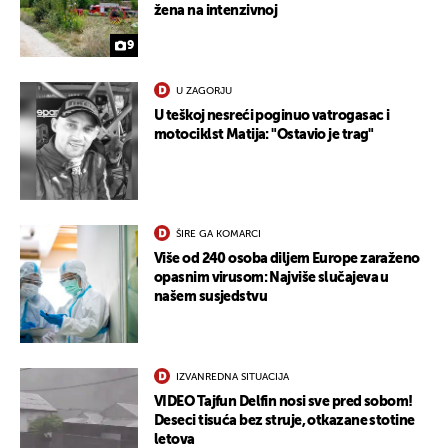
žena na intenzivnoj
9
U ZAGORJU
U teškoj nesreći poginuo vatrogasac i
motociklst Matija: "Ostavio je trag"
ŠIRE GA KOMARCI
Više od 240 osoba diljem Europe zaraženo
opasnim virusom: Najviše slučajeva u
našem susjedstvu
IZVANREDNA SITUACIJA
VIDEO Tajfun Delfin nosi sve pred sobom!
Deseci tisuća bez struje, otkazane stotine
letova