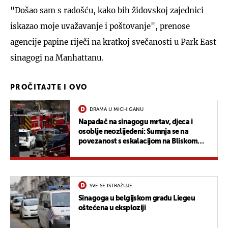
"Došao sam s radošću, kako bih židovskoj zajednici
iskazao moje uvažavanje i poštovanje", prenose
agencije papine riječi na kratkoj svečanosti u Park East
sinagogi na Manhattanu.
PROČITAJTE I OVO
DRAMA U MICHIGANU
Napadač na sinagogu mrtav, djeca i
osoblje neozlijeđeni: Sumnja se na
povezanost s eskalacijom na Bliskom
istoku
SVE SE ISTRAŽUJE
Sinagoga u belgijskom gradu Liegeu
oštećena u eksploziji