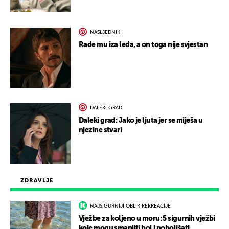
NASLJEDNIK
Rade mu iza leđa, a on toga nije svjestan
DALEKI GRAD
Daleki grad: Jako je ljuta jer se miješa u
njezine stvari
ZDRAVLJE
NAJSIGURNIJI OBLIK REKREACIJE
Vježbe za koljeno u moru: 5 sigurnih vježbi
koje mogu smanjiti bol i poboljšati