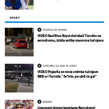
SPORT
POJAVILA SE SNIMKA
VIDEO Bad Blue Boysi dočekali Torcidu na
aerodromu, izbila velika masovna tučnjava
CIPELARILI GA DOK JE LEŽAO
VIDEO Pojavila se nova snimka tučnjave
BBB-a i Torcide: "Je*ote, pa ubit će ga!"
BOMBA!
Liverpool doveo kapetana Barcelone!