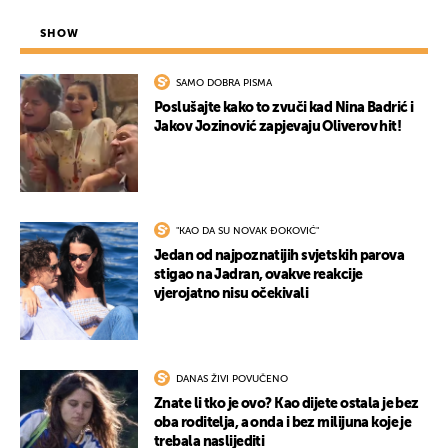
SHOW
SAMO DOBRA PISMA
Poslušajte kako to zvuči kad Nina Badrić i
Jakov Jozinović zapjevaju Oliverov hit!
"KAO DA SU NOVAK ĐOKOVIĆ"
Jedan od najpoznatijih svjetskih parova
stigao na Jadran, ovakve reakcije
vjerojatno nisu očekivali
DANAS ŽIVI POVUČENO
Znate li tko je ovo? Kao dijete ostala je bez
oba roditelja, a onda i bez milijuna koje je
trebala naslijediti