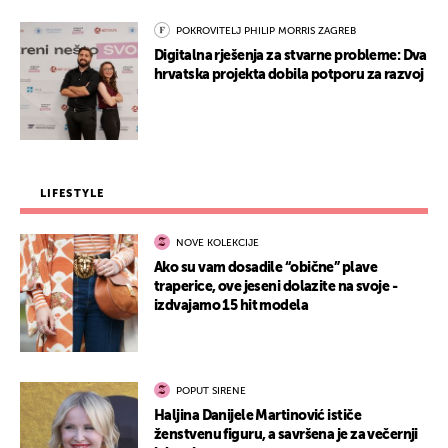
POKROVITELJ PHILIP MORRIS ZAGREB
Digitalna rješenja za stvarne probleme: Dva
hrvatska projekta dobila potporu za razvoj
LIFESTYLE
NOVE KOLEKCIJE
Ako su vam dosadile “obične” plave
traperice, ove jeseni dolazite na svoje -
izdvajamo 15 hit modela
POPUT SIRENE
Haljina Danijele Martinović ističe
ženstvenu figuru, a savršena je za večernji