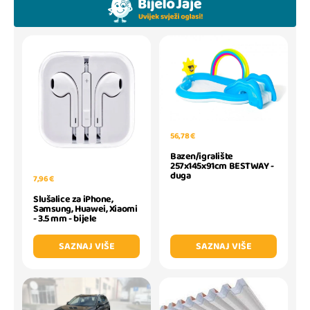
56,78 €
Bazen/igralište
257x145x91cm BESTWAY -
duga
7,96 €
Slušalice za iPhone,
Samsung, Huawei, Xiaomi
- 3.5 mm - bijele
SAZNAJ VIŠE
SAZNAJ VIŠE