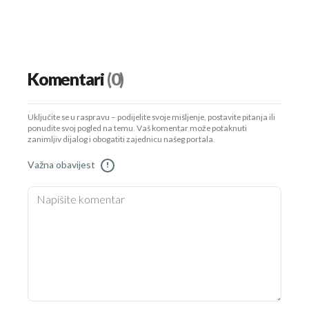
Komentari
(0)
Uključite se u raspravu – podijelite svoje mišljenje, postavite pitanja ili
ponudite svoj pogled na temu. Vaš komentar može potaknuti
zanimljiv dijalog i obogatiti zajednicu našeg portala.
Važna obavijest
!