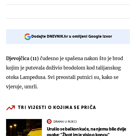
Dodajte DNEVNIK.hr u omiljeni Google izvor
Djevojčica (11)
čudesno je spašena nakon što je brod
kojim je putovala doživio brodolom kod talijanskog
otoka Lampedusa. Svi preostali putnici su, kako se
vjeruje, umrli.
TRI VIJESTI O KOJIMA SE PRIČA
DRAMA U RIJECI
Urušio se balkon kuće, na njemu bile dvije
osobe: "Život im je visio o koncu"