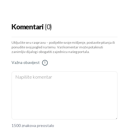
Komentari
(0)
Uključite se u raspravu – podijelite svoje mišljenje, postavite pitanja ili
ponudite svoj pogled na temu. Vaš komentar može potaknuti
zanimljiv dijalog i obogatiti zajednicu našeg portala.
Važna obavijest
!
1500 znakova preostalo