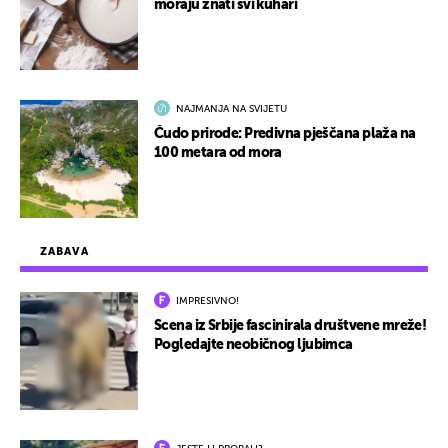
moraju znati svi kuhari
NAJMANJA NA SVIJETU
Čudo prirode: Predivna pješčana plaža na
100 metara od mora
ZABAVA
IMPRESIVNO!
Scena iz Srbije fascinirala društvene mreže!
Pogledajte neobičnog ljubimca