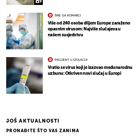
9
ŠIRE GA KOMARCI
Više od 240 osoba diljem Europe zaraženo
opasnim virusom: Najviše slučajeva u
našem susjedstvu
PACIJENT U IZOLACIJI
Vratio se virus koji je izazvao međunarodnu
uzbunu: Otkriven novi slučaj u Europi
JOŠ AKTUALNOSTI
PRONAĐITE ŠTO VAS ZANIMA