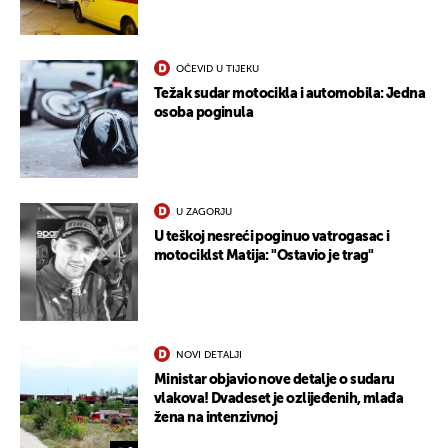
OČEVID U TIJEKU
Težak sudar motocikla i automobila: Jedna
osoba poginula
U ZAGORJU
U teškoj nesreći poginuo vatrogasac i
motociklst Matija: "Ostavio je trag"
NOVI DETALJI
Ministar objavio nove detalje o sudaru
vlakova! Dvadeset je ozlijeđenih, mlađa
UKLJUČITE NOTIFIKACIJE
žena na intenzivnoj