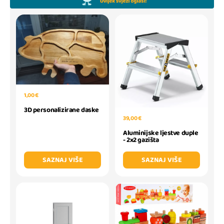
1,00 €
3D personalizirane daske
39,00 €
Aluminijske ljestve duple
- 2x2 gazišta
SAZNAJ VIŠE
SAZNAJ VIŠE