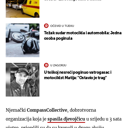
OČEVID U TIJEKU
Težak sudar motocikla i automobila: Jedna
osoba poginula
U ZAGORJU
U teškoj nesreći poginuo vatrogasac i
motociklst Matija: "Ostavio je trag"
Njemački
CompassCollective
, dobrotvorna
organizacija koja je
spasila djevojčicu
u srijedu u 3 sata
ujutro, priopćili su da su krenuli u drugu akciju