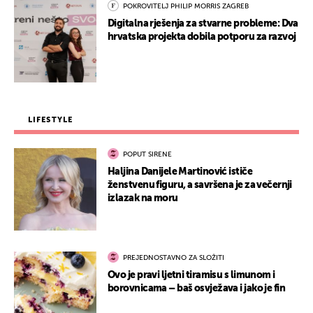
POKROVITELJ PHILIP MORRIS ZAGREB
Digitalna rješenja za stvarne probleme: Dva
hrvatska projekta dobila potporu za razvoj
LIFESTYLE
POPUT SIRENE
Haljina Danijele Martinović ističe
ženstvenu figuru, a savršena je za večernji
izlazak na moru
PREJEDNOSTAVNO ZA SLOŽITI
Ovo je pravi ljetni tiramisu s limunom i
borovnicama – baš osvježava i jako je fin