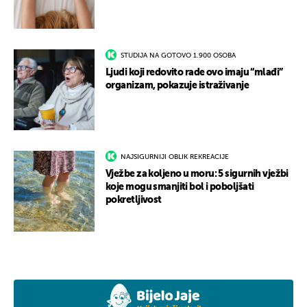
STUDIJA NA GOTOVO 1.900 OSOBA
Ljudi koji redovito rade ovo imaju “mlađi”
organizam, pokazuje istraživanje
NAJSIGURNIJI OBLIK REKREACIJE
Vježbe za koljeno u moru: 5 sigurnih vježbi
koje mogu smanjiti bol i poboljšati
pokretljivost