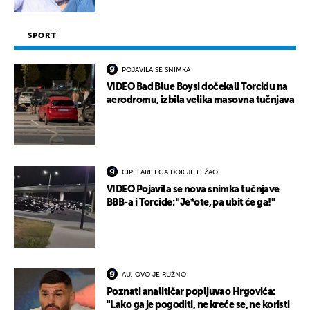
SPORT
POJAVILA SE SNIMKA
VIDEO Bad Blue Boysi dočekali Torcidu na
aerodromu, izbila velika masovna tučnjava
CIPELARILI GA DOK JE LEŽAO
VIDEO Pojavila se nova snimka tučnjave
BBB-a i Torcide: "Je*ote, pa ubit će ga!"
AU, OVO JE RUŽNO
Poznati analitičar popljuvao Hrgovića:
"Lako ga je pogoditi, ne kreće se, ne koristi