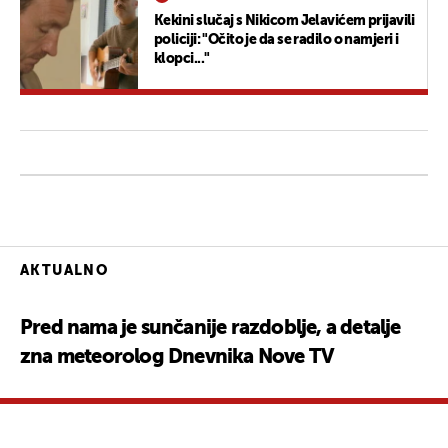
Kekini slučaj s Nikicom Jelavićem prijavili
policiji: "Očito je da se radilo o namjeri i
klopci..."
AKTUALNO
Pred nama je sunčanije razdoblje, a detalje
zna meteorolog Dnevnika Nove TV