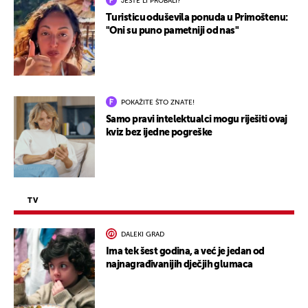
JESTE LI PROBALI?
Turisticu oduševila ponuda u Primoštenu:
"Oni su puno pametniji od nas"
POKAŽITE ŠTO ZNATE!
Samo pravi intelektualci mogu riješiti ovaj
kviz bez ijedne pogreške
TV
DALEKI GRAD
Ima tek šest godina, a već je jedan od
najnagrađivanijih dječjih glumaca