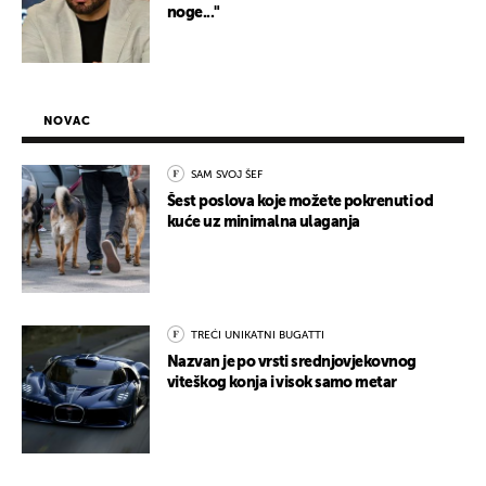
noge..."
NOVAC
SAM SVOJ ŠEF
Šest poslova koje možete pokrenuti od
kuće uz minimalna ulaganja
TREĆI UNIKATNI BUGATTI
Nazvan je po vrsti srednjovjekovnog
viteškog konja i visok samo metar