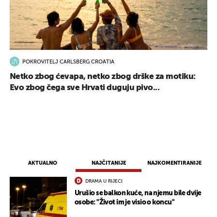
POKROVITELJ CARLSBERG CROATIA
Netko zbog ćevapa, netko zbog drške za motiku:
Evo zbog čega sve Hrvati duguju pivo...
AKTUALNO
NAJČITANIJE
NAJKOMENTIRANIJE
DRAMA U RIJECI
Urušio se balkon kuće, na njemu bile dvije
osobe: "Život im je visio o koncu"