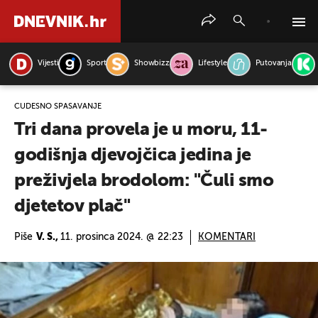
Vijesti
Sport
Showbizz
Lifestyle
Putovanja
PRETRAŽITE VIJESTI
ČUDESNO SPAŠAVANJE
Tri dana provela je u moru, 11-
godišnja djevojčica jedina je
preživjela brodolom: "Čuli smo
djetetov plač"
Piše
V. S.,
11. prosinca 2024. @ 22:23
KOMENTARI