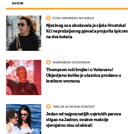
SHOW
ČUVA USPOMENU NA NJEGA
Njezinog oca obožavala je cijela Hrvatska!
Kći neprežaljenog pjevača projurila špicom
na dva kotača
NADMAŠENA OČEKIVANJA
Thompson ruši brojke i u Vukovaru!
Objavljeno koliko je ulaznica prodano u
kratkom vremenu
"KAO DA SU NOVAK ĐOKOVIĆ"
Jedan od najpoznatijih svjetskih parova
stigao na Jadran, ovakve reakcije
vjerojatno nisu očekivali