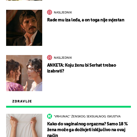
NASLJEDNIK
Rade mu iza leđa, a on toga nije svjestan
NASLJEDNIK
ANKETA: Koju ženu bi Serhat trebao
izabrati?
ZDRAVLJE
"VRHUNAC" ŽENSKOG SEKSUALNOG ISKUSTVA
Kako do vaginalnog orgazma? Samo 18 %
žena može ga doživjeti isključivo na ovaj
način