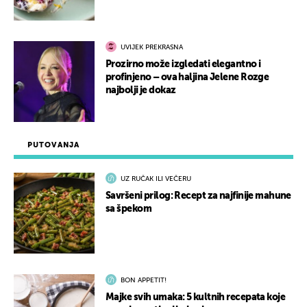
UVIJEK PREKRASNA
Prozirno može izgledati elegantno i
profinjeno – ova haljina Jelene Rozge
najbolji je dokaz
PUTOVANJA
UZ RUČAK ILI VEČERU
Savršeni prilog: Recept za najfinije mahune
sa špekom
BON APPETIT!
Majke svih umaka: 5 kultnih recepata koje