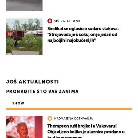
VIŠE OZLIJEĐENIH
Sindikat se oglasio o sudaru vlakova:
"Strojovođa je u šoku, on je jedan od
najboljih i najobučenijih"
JOŠ AKTUALNOSTI
PRONAĐITE ŠTO VAS ZANIMA
SHOW
UKLJUČITE NOTIFIKACIJE
NADMAŠENA OČEKIVANJA
Thompson ruši brojke i u Vukovaru!
Objavljeno koliko je ulaznica prodano u