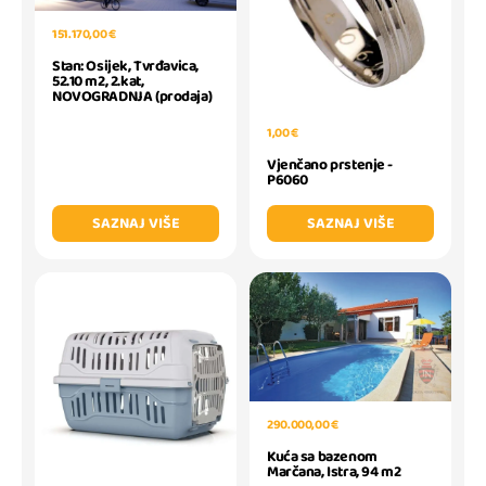
151.170,00 €
Stan: Osijek, Tvrđavica,
52.10 m2, 2.kat,
NOVOGRADNJA (prodaja)
1,00 €
Vjenčano prstenje -
P6060
SAZNAJ VIŠE
SAZNAJ VIŠE
290.000,00 €
Kuća sa bazenom
Marčana, Istra, 94 m2