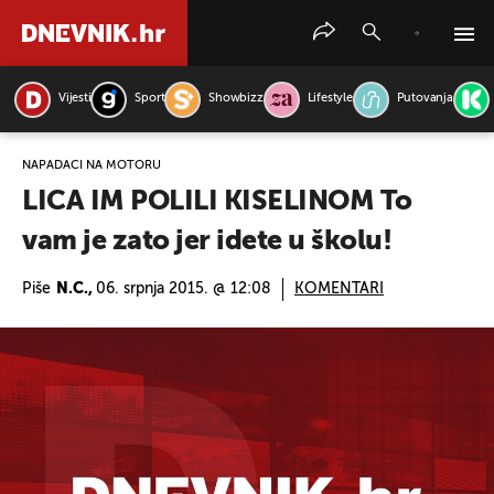
Vijesti
Sport
Showbizz
Lifestyle
Putovanja
PRETRAŽITE VIJESTI
NAPADAČI NA MOTORU
LICA IM POLILI KISELINOM To
vam je zato jer idete u školu!
Piše
N.C.,
06. srpnja 2015. @ 12:08
KOMENTARI