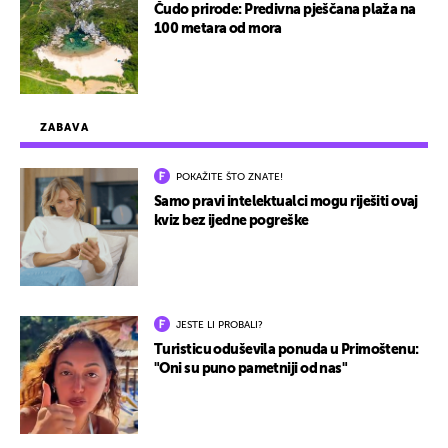
Čudo prirode: Predivna pješčana plaža na
100 metara od mora
ZABAVA
POKAŽITE ŠTO ZNATE!
Samo pravi intelektualci mogu riješiti ovaj
kviz bez ijedne pogreške
JESTE LI PROBALI?
Turisticu oduševila ponuda u Primoštenu:
"Oni su puno pametniji od nas"