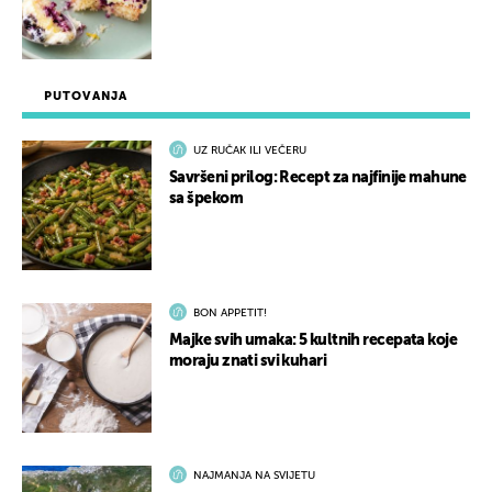
PUTOVANJA
UZ RUČAK ILI VEČERU
Savršeni prilog: Recept za najfinije mahune
sa špekom
BON APPETIT!
Majke svih umaka: 5 kultnih recepata koje
moraju znati svi kuhari
NAJMANJA NA SVIJETU