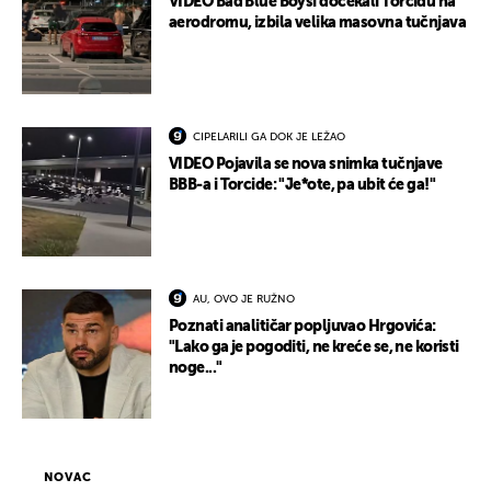
VIDEO Bad Blue Boysi dočekali Torcidu na
aerodromu, izbila velika masovna tučnjava
CIPELARILI GA DOK JE LEŽAO
VIDEO Pojavila se nova snimka tučnjave
BBB-a i Torcide: "Je*ote, pa ubit će ga!"
AU, OVO JE RUŽNO
Poznati analitičar popljuvao Hrgovića:
"Lako ga je pogoditi, ne kreće se, ne koristi
noge..."
NOVAC