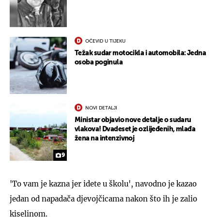
OČEVID U TIJEKU
Težak sudar motocikla i automobila: Jedna
osoba poginula
NOVI DETALJI
Ministar objavio nove detalje o sudaru
vlakova! Dvadeset je ozlijeđenih, mlađa
žena na intenzivnoj
9
'To vam je kazna jer idete u školu', navodno je kazao
jedan od napadača djevojčicama nakon što ih je zalio
kiselinom.