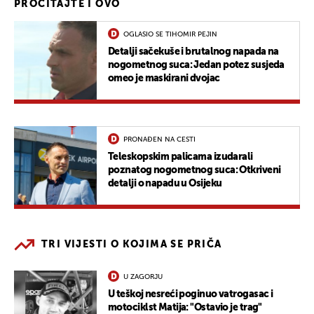
PROČITAJTE I OVO
OGLASIO SE TIHOMIR PEJIN
Detalji sačekuše i brutalnog napada na
nogometnog suca: Jedan potez susjeda
omeo je maskirani dvojac
PRONAĐEN NA CESTI
Teleskopskim palicama izudarali
poznatog nogometnog suca: Otkriveni
detalji o napadu u Osijeku
TRI VIJESTI O KOJIMA SE PRIČA
U ZAGORJU
U teškoj nesreći poginuo vatrogasac i
motociklst Matija: "Ostavio je trag"