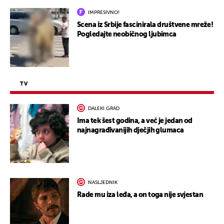
IMPRESIVNO!
Scena iz Srbije fascinirala društvene mreže!
Pogledajte neobičnog ljubimca
TV
DALEKI GRAD
Ima tek šest godina, a već je jedan od
najnagrađivanijih dječjih glumaca
NASLJEDNIK
Rade mu iza leđa, a on toga nije svjestan