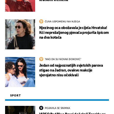
kratkom vremenu
ČUVA USPOMENU NA NJEGA
Njezinog oca obožavala je cijela Hrvatska!
Kći neprežaljenog pjevača projurila špicom
na dva kotača
"KAO DA SU NOVAK ĐOKOVIĆ"
Jedan od najpoznatijih svjetskih parova
stigao na Jadran, ovakve reakcije
vjerojatno nisu očekivali
SPORT
POJAVILA SE SNIMKA