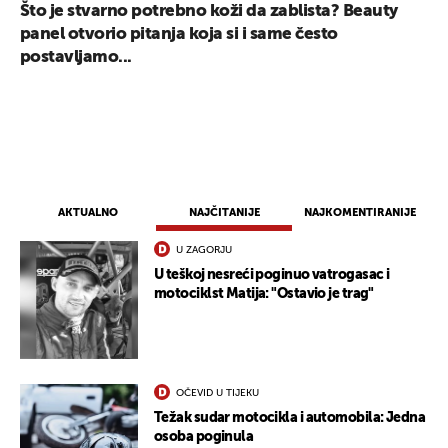
Što je stvarno potrebno koži da zablista? Beauty
panel otvorio pitanja koja si i same često
postavljamo...
AKTUALNO
NAJČITANIJE
NAJKOMENTIRANIJE
U ZAGORJU
U teškoj nesreći poginuo vatrogasac i
motociklst Matija: "Ostavio je trag"
OČEVID U TIJEKU
Težak sudar motocikla i automobila: Jedna
osoba poginula