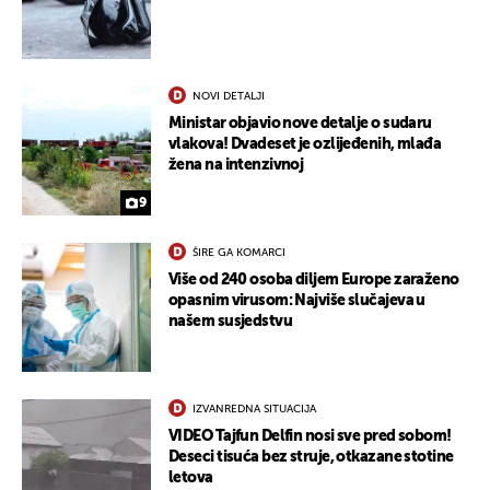
NOVI DETALJI
Ministar objavio nove detalje o sudaru
vlakova! Dvadeset je ozlijeđenih, mlađa
žena na intenzivnoj
9
ŠIRE GA KOMARCI
Više od 240 osoba diljem Europe zaraženo
opasnim virusom: Najviše slučajeva u
našem susjedstvu
IZVANREDNA SITUACIJA
VIDEO Tajfun Delfin nosi sve pred sobom!
Deseci tisuća bez struje, otkazane stotine
letova