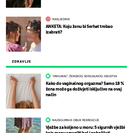
NASLJEDNIK
ANKETA: Koju ženu bi Serhat trebao
izabrati?
ZDRAVLJE
"VRHUNAC" ŽENSKOG SEKSUALNOG ISKUSTVA
Kako do vaginalnog orgazma? Samo 18 %
žena može ga doživjeti isključivo na ovaj
način
NAJSIGURNIJI OBLIK REKREACIJE
Vježbe za koljeno u moru: 5 sigurnih vježbi