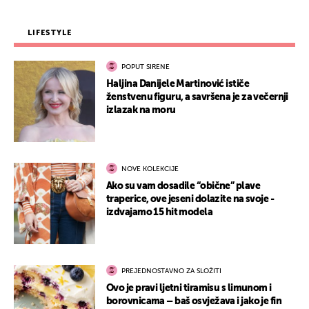
LIFESTYLE
POPUT SIRENE
Haljina Danijele Martinović ističe
ženstvenu figuru, a savršena je za večernji
izlazak na moru
NOVE KOLEKCIJE
Ako su vam dosadile “obične” plave
traperice, ove jeseni dolazite na svoje -
izdvajamo 15 hit modela
PREJEDNOSTAVNO ZA SLOŽITI
Ovo je pravi ljetni tiramisu s limunom i
borovnicama – baš osvježava i jako je fin