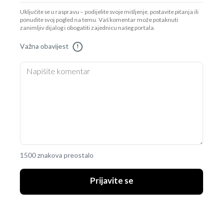
Uključite se u raspravu – podijelite svoje mišljenje, postavite pitanja ili
ponudite svoj pogled na temu. Vaš komentar može potaknuti
zanimljiv dijalog i obogatiti zajednicu našeg portala.
Važna obavijest
!
1500 znakova preostalo
Prijavite se