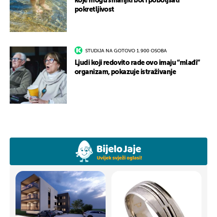
koje mogu smanjiti bol i poboljšati
pokretljivost
STUDIJA NA GOTOVO 1.900 OSOBA
Ljudi koji redovito rade ovo imaju “mlađi”
organizam, pokazuje istraživanje