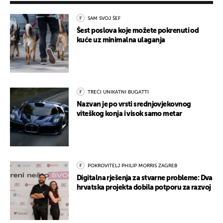
SAM SVOJ ŠEF
Šest poslova koje možete pokrenuti od
kuće uz minimalna ulaganja
TREĆI UNIKATNI BUGATTI
Nazvan je po vrsti srednjovjekovnog
viteškog konja i visok samo metar
POKROVITELJ PHILIP MORRIS ZAGREB
Digitalna rješenja za stvarne probleme: Dva
hrvatska projekta dobila potporu za razvoj