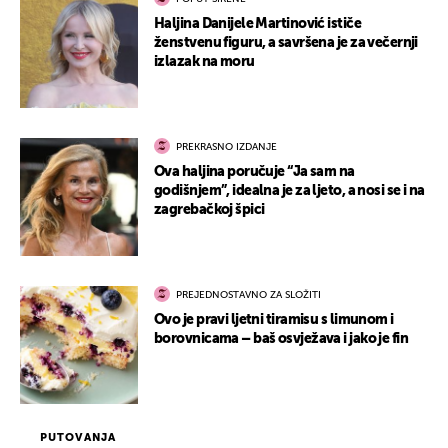
Haljina Danijele Martinović ističe
ženstvenu figuru, a savršena je za večernji
izlazak na moru
PREKRASNO IZDANJE
Ova haljina poručuje “Ja sam na
godišnjem”, idealna je za ljeto, a nosi se i na
zagrebačkoj špici
PREJEDNOSTAVNO ZA SLOŽITI
Ovo je pravi ljetni tiramisu s limunom i
borovnicama – baš osvježava i jako je fin
PUTOVANJA