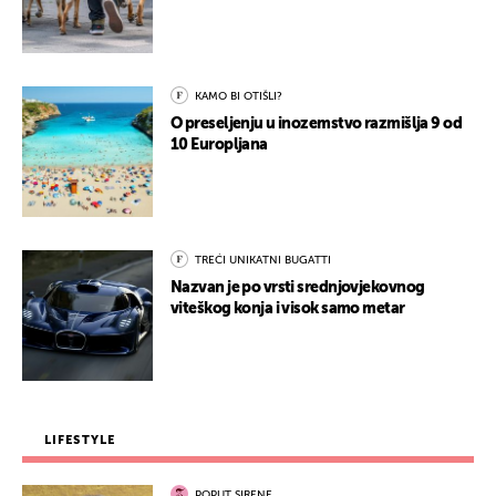
KAMO BI OTIŠLI?
O preseljenju u inozemstvo razmišlja 9 od
10 Europljana
TREĆI UNIKATNI BUGATTI
Nazvan je po vrsti srednjovjekovnog
viteškog konja i visok samo metar
LIFESTYLE
POPUT SIRENE