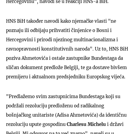
Hercegovinu", navodi se u reakciji HNS-a BiH.
HNS BiH također navodi kako njemačke vlasti "ne
poznaju ili odbijaju prihvatiti činjenice o Bosni i
Hercegovini i prirodi njezinog multinacionalizma i
ravnopravnosti konstitutivnih naroda". Uz to, HNS BiH
poziva Ahmetovića i ostale zastupnike Bundestaga da
sličan dokument predlože Belgiji, te ga dostave bivšem
premijeru i aktualnom predsjedniku Europskog vijeća.
"Predlažemo svim zastupnicima Bundestaga koji su
podržali rezoluciju predloženu od radikalnog
bošnjačkog unitariste (Adisa Ahmetovića) da identičnu
rezoluciju upute gospodinu
Charlesu Michelu
i državi
Belgiji. Mi odgovor na to već znamo", naveli su u