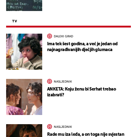
TV
DALEKI GRAD
Ima tek šest godina, a već je jedan od
najnagrađivanijih dječjih glumaca
NASLJEDNIK
ANKETA: Koju ženu bi Serhat trebao
izabrati?
NASLJEDNIK
Rade mu iza leđa, a on toga nije svjestan