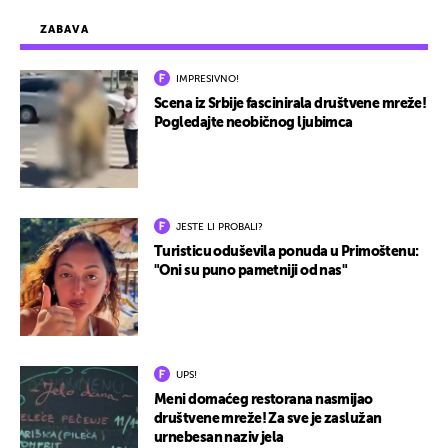
ZABAVA
IMPRESIVNO!
Scena iz Srbije fascinirala društvene mreže!
Pogledajte neobičnog ljubimca
JESTE LI PROBALI?
Turisticu oduševila ponuda u Primoštenu:
"Oni su puno pametniji od nas"
UPS!
Meni domaćeg restorana nasmijao
društvene mreže! Za sve je zaslužan
urnebesan naziv jela