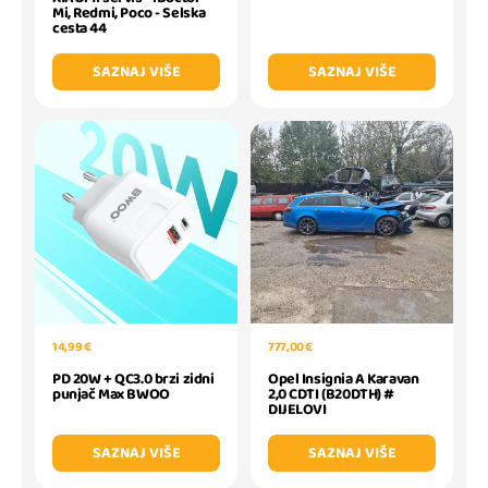
Mi, Redmi, Poco - Selska
cesta 44
SAZNAJ VIŠE
SAZNAJ VIŠE
14,99 €
777,00 €
PD 20W + QC3.0 brzi zidni
Opel Insignia A Karavan
punjač Max BWOO
2,0 CDTI (B20DTH) #
DIJELOVI
SAZNAJ VIŠE
SAZNAJ VIŠE