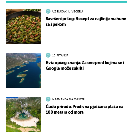
UZ RUČAK ILI VEČERU
Savršeni prilog: Recept za najfinije mahune
sa špekom
15 PITANJA
Kviz općeg znanja: Za one pred kojima se i
Google može sakriti
NAJMANJA NA SVIJETU
Čudo prirode: Predivna pješčana plaža na
100 metara od mora