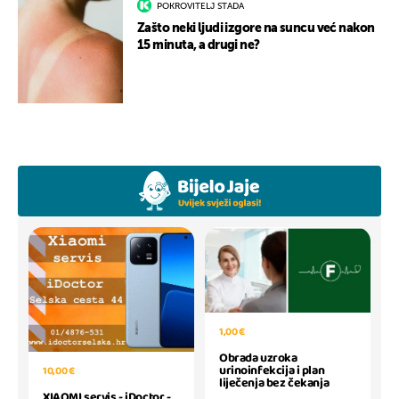
POKROVITELJ STADA
Zašto neki ljudi izgore na suncu već nakon
15 minuta, a drugi ne?
1,00 €
Obrada uzroka
urinoinfekcija i plan
10,00 €
liječenja bez čekanja
XIAOMI servis - iDoctor -