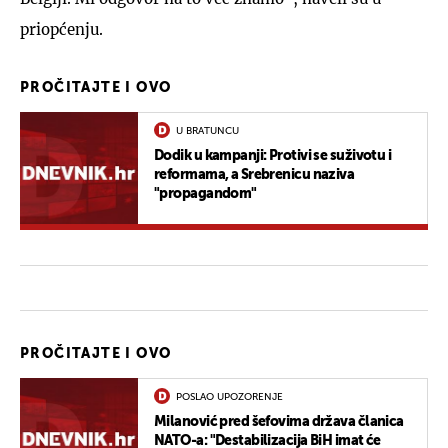
priopćenju.
PROČITAJTE I OVO
U BRATUNCU
Dodik u kampanji: Protivi se suživotu i
reformama, a Srebrenicu naziva
"propagandom"
PROČITAJTE I OVO
POSLAO UPOZORENJE
Milanović pred šefovima država članica
NATO-a: "Destabilizacija BiH imat će