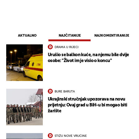
AKTUALNO
NAJČITANIJE
NAJKOMENTIRANIJE
DRAMA U RIJECI
Urušio se balkon kuće, na njemu bile dvije
osobe: "Život im je visio o koncu"
UKLJUČITE NOTIFIKACIJE
BURE BARUTA
Ukrajinski stručnjak upozorava na novu
prijetnju: Ovaj grad u BiH-u bi mogao biti
žarište
STIŽU NOVE VRUĆINE