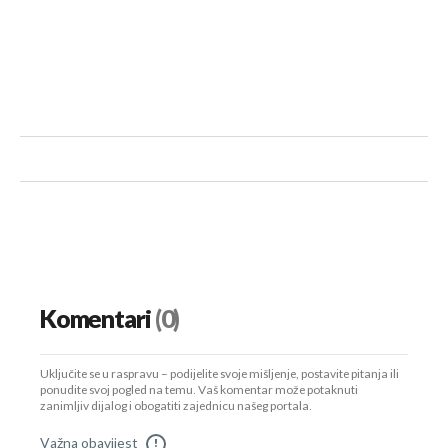
Komentari
(0)
Uključite se u raspravu – podijelite svoje mišljenje, postavite pitanja ili
ponudite svoj pogled na temu. Vaš komentar može potaknuti
zanimljiv dijalog i obogatiti zajednicu našeg portala.
Važna obavijest
!