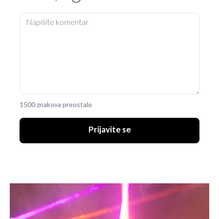
1500 znakova preostalo
Prijavite se