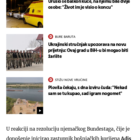
Urušio se balkon kuće, na njemu bile dvije
osobe: "Život im je visio o koncu"
BURE BARUTA
Ukrajinski stručnjak upozorava na novu
prijetnju: Ovaj grad u BiH-u bi mogao biti
žarište
STIŽU NOVE VRUĆINE
Plovila čekaju, s dna izviru čuda: "Nekad
sam se tu kupao, sad igram nogomet"
U reakciji na rezoluciju njemačkog Bundestaga, čije je
donošenje inicirao zastupnik bošnjačkih korijena
Adis