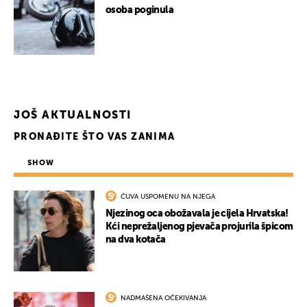
osoba poginula
JOŠ AKTUALNOSTI
PRONAĐITE ŠTO VAS ZANIMA
SHOW
ČUVA USPOMENU NA NJEGA
Njezinog oca obožavala je cijela Hrvatska!
Kći neprežaljenog pjevača projurila špicom
na dva kotača
NADMAŠENA OČEKIVANJA