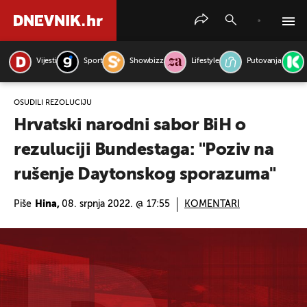
Vijesti
Sport
Showbizz
Lifestyle
Putovanja
PRETRAŽITE VIJESTI
OSUDILI REZOLUCIJU
Hrvatski narodni sabor BiH o
rezuluciji Bundestaga: "Poziv na
rušenje Daytonskog sporazuma"
Piše
Hina,
08. srpnja 2022. @ 17:55
KOMENTARI