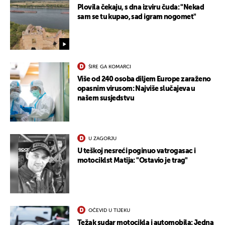
Plovila čekaju, s dna izviru čuda: "Nekad
sam se tu kupao, sad igram nogomet"
ŠIRE GA KOMARCI
Više od 240 osoba diljem Europe zaraženo
opasnim virusom: Najviše slučajeva u
našem susjedstvu
U ZAGORJU
U teškoj nesreći poginuo vatrogasac i
motociklst Matija: "Ostavio je trag"
OČEVID U TIJEKU
Težak sudar motocikla i automobila: Jedna