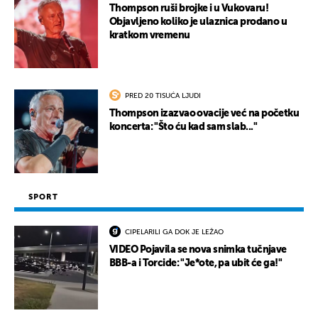
Thompson ruši brojke i u Vukovaru!
Objavljeno koliko je ulaznica prodano u
kratkom vremenu
PRED 20 TISUĆA LJUDI
Thompson izazvao ovacije već na početku
koncerta: "Što ću kad sam slab..."
SPORT
CIPELARILI GA DOK JE LEŽAO
VIDEO Pojavila se nova snimka tučnjave
BBB-a i Torcide: "Je*ote, pa ubit će ga!"