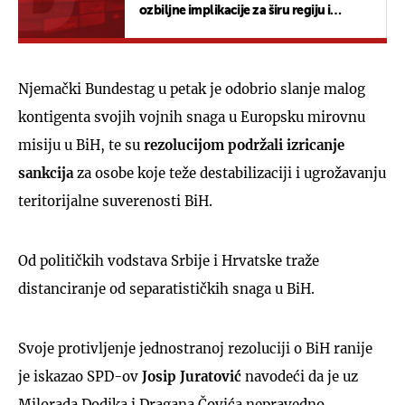
ozbiljne implikacije za širu regiju i
NATO..."
Njemački Bundestag u petak je odobrio slanje malog
kontigenta svojih vojnih snaga u Europsku mirovnu
misiju u BiH, te su
rezolucijom podržali izricanje
sankcija
za osobe koje teže destabilizaciji i ugrožavanju
teritorijalne suverenosti BiH.
Od političkih vodstava Srbije i Hrvatske traže
distanciranje od separatističkih snaga u BiH.
Svoje protivljenje jednostranoj rezoluciji o BiH ranije
je iskazao SPD-ov
Josip Juratović
navodeći da je uz
Milorada Dodika i Dragana Čovića nepravedno