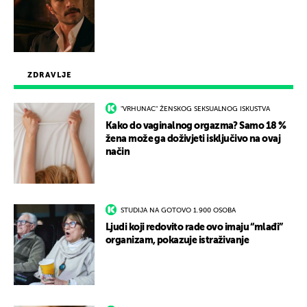
ZDRAVLJE
"VRHUNAC" ŽENSKOG SEKSUALNOG ISKUSTVA
Kako do vaginalnog orgazma? Samo 18 %
žena može ga doživjeti isključivo na ovaj
način
STUDIJA NA GOTOVO 1.900 OSOBA
Ljudi koji redovito rade ovo imaju “mlađi”
organizam, pokazuje istraživanje