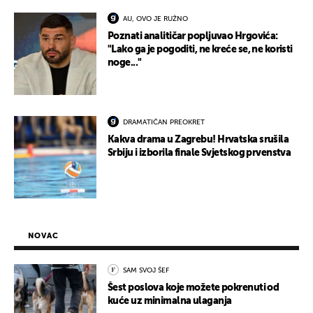
AU, OVO JE RUŽNO
Poznati analitičar popljuvao Hrgovića:
"Lako ga je pogoditi, ne kreće se, ne koristi
noge..."
DRAMATIČAN PREOKRET
Kakva drama u Zagrebu! Hrvatska srušila
Srbiju i izborila finale Svjetskog prvenstva
NOVAC
SAM SVOJ ŠEF
Šest poslova koje možete pokrenuti od
kuće uz minimalna ulaganja