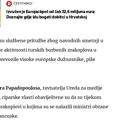
ČESTITAMO!
Izvučen je Eurojackpot od čak 32,6 milijuna eura:
Doznajte gdje idu bogati dobitci u Hrvatskoj
e su službene pritužbe zbog navodnih smetnji u
te aktivnosti turskih borbenih zrakoplova u
u prevozile visoke europske dužnosnike, piše
ora Papadopoulosa
, ravnatelja Ureda za medije
 ciparske vlasti obaviještene su da su tijekom
rakoplovi u kojima su se nalazili ministri obrane
ancuske.