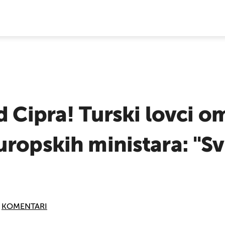
E VIJESTI
d Cipra! Turski lovci o
uropskih ministara: "S
KOMENTARI