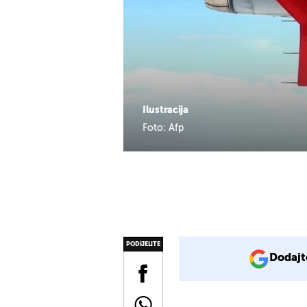
Ilustracija
Foto: Afp
PODIJELITE
Dodajt