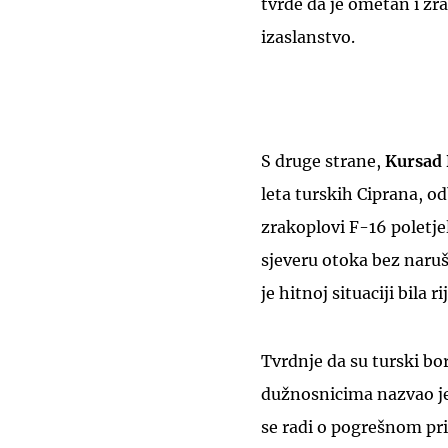
tvrde da je ometan i z
izaslanstvo.
S druge strane,
Kursad 
leta turskih Ciprana, o
zrakoplovi F-16 poletjel
sjeveru otoka bez naruš
je hitnoj situaciji bila ri
Tvrdnje da su turski bor
dužnosnicima nazvao je
se radi o pogrešnom pr