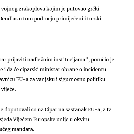
u vojnog zrakoplova kojim je putovao grčki
endias u tom području primijećeni i turski
UKLJUČITE NOTIFIKACIJE
par prijaviti nadležnim institucijama", poručio je
e i da će ciparski ministar obrane o incidentu
stavnicu EU-a za vanjsku i sigurnosnu politiku
vijeće.
e doputovali su na Cipar na sastanak EU-a, a ta
sjeda Vijećem Europske unije u okviru
jućeg mandata
.