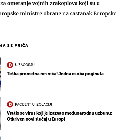
 za
ometanje vojnih zrakoplova koji su u
europske ministre obrane
na sastanak Europske
IMA SE PRIČA
U ZAGORJU
Teška prometna nesreća! Jedna osoba poginula
PACIJENT U IZOLACIJI
Vratio se virus koji je izazvao međunarodnu uzbunu:
Otkriven novi slučaj u Europi