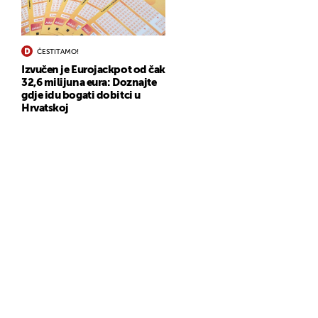
ČESTITAMO!
Izvučen je Eurojackpot od čak
32,6 milijuna eura: Doznajte
gdje idu bogati dobitci u
Hrvatskoj