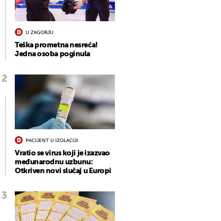
U ZAGORJU
Teška prometna nesreća!
Jedna osoba poginula
PACIJENT U IZOLACIJI
Vratio se virus koji je izazvao
međunarodnu uzbunu:
Otkriven novi slučaj u Europi