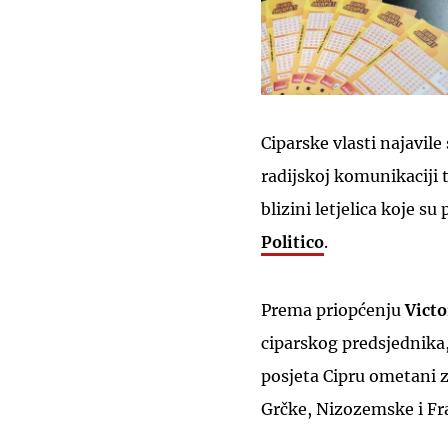
Ciparske vlasti najavil
radijskoj komunikaciji 
blizini letjelica koje s
Politico
.
Prema priopćenju
Vict
ciparskog predsjednika,
posjeta Cipru ometani z
Grčke, Nizozemske i Fr