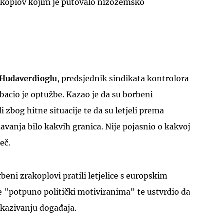
rakoplov kojim je putovalo nizozemsko
Hudaverdioglu
, predsjednik sindikata kontrolora
dbacio je optužbe. Kazao je da su borbeni
i zbog hitne situacije te da su letjeli prema
avanja bilo kakvih granica. Nije pojasnio o kakvoj
ječ.
beni zrakoplovi pratili letjelice s europskim
 "potpuno politički motiviranima" te ustvrdio da
ikazivanju događaja.